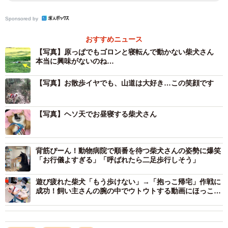
Sponsored by
おすすめニュース
【写真】原っぱでもゴロンと寝転んで動かない柴犬さん
本当に興味がないのね…
【写真】お散歩イヤでも、山道は大好き…この笑顔です
【写真】ヘソ天でお昼寝する柴犬さん
背筋ぴーん！動物病院で順番を待つ柴犬さんの姿勢に爆笑
「お行儀よすぎる」「呼ばれたら二足歩行しそう」
1/8
遊び疲れた柴犬「もう歩けない」→「抱っこ帰宅」作戦に
成功！飼い主さんの腕の中でウトウトする動画にほっこり
飼い主さんの愛おしくて大切な「犬娘」タップちゃん（提供：☆柴犬タ
「小さな子供と一緒だね」
ップ☆さん）