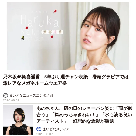
4/8
タップちゃんは「ドッグラン」にも興味がなく、「連れて行っても地蔵
のようにジッとしていてゲート付近から外を見ている」そう。原っぱで
もコロンと寝転ぶのがタップちゃんのスタイル（提供：☆柴犬タップ☆
さん）
ーー「拒否柴」発動時はいつもどんな対処を…？
乃木坂46賀喜遥香 5年ぶり週チャン表紙 巻頭グラビアでは
「拒否柴は散歩の帰り道では発動せず、行きの場合のみ発
激レアなメガネルームウエア姿
動するのですが、抱っこでしか許してもらえません…。た
だ、ちょっと抱っこすると納得してくれるので、ひっくり
まいどなニュースエンタメ部
2026.08.07
返る→抱っこ→ひっくり返る→抱っこの繰り返しです」
あのちゃん、雨の日のショーパン姿に「雨が似
合う」「脚めっちゃきれい！」「水も滴る良い
アーティスト」 幻想的な近影が話題
まいどなメディア
2026.08.07