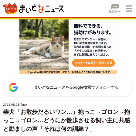
まいどなニュースをGoogle検索でフォローする
2022.08.23(Tue)
柴犬「お散歩だるいワン…」抱っこ→ゴロン→抱
っこ→ゴロン…どうにか散歩させる飼い主に共感
と励ましの声「それは何の訓練？」