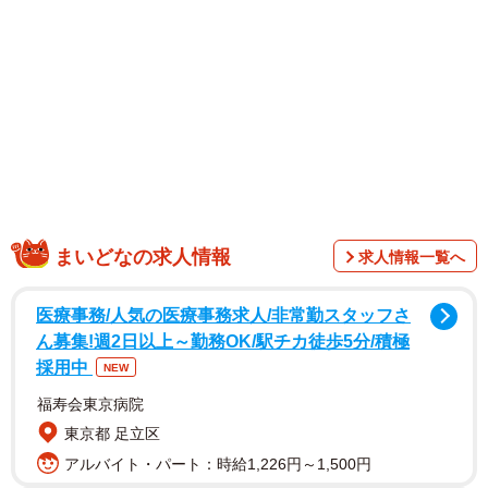
がいやなわんこ様もいるんですね」と、爆笑と驚きのリプ
ライが殺到した「可愛いストライキ」を起こす柴犬を、ど
うにかお散歩させようと頑張る飼い主さんにお話を聞きま
した。
「先程から繰り返されてるそれは何の訓練？」
「昔、母が散歩に行って、犬をおぶって帰ってきたことが
よくあったのを思い出しました」「うちの子も同じ様な状
まいどなの求人情報
求人情報一覧へ
況なのですが、先日とうとう『先程から繰り返されてるそ
れは何の訓練なのですか？』と真顔で聞かれました」と、
医療事務/人気の医療事務求人/非常勤スタッフさ
犬飼いさんたちから共感のリプライも寄せられたのは、５
ん募集!週2日以上～勤務OK/駅チカ徒歩5分/積極
歳になる柴犬の女の子、タップちゃん。動物病院が苦手な
採用中
NEW
ワンちゃんも多い中、
動物病院が大好きで、診察待ちの車
福寿会東京病院
中でリラックスし過ぎて爆睡するヘソ天寝姿
でも話題にな
東京都 足立区
りました。
アルバイト・パート：時給1,226円～1,500円