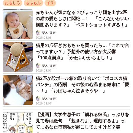
「柴犬」の個性と特性
おもしろ
もふもふ
イヌ
「柴犬」は全犬種の中でもっとも「オオカミ」に近い遺伝
赤ちゃんが気になる？ひょっこり顔を出す2匹
の猫の愛らしさに悶絶…！ 「こんなかわいい
子を持つと言われています。そのため、繊細で我慢強く、
構図あります？」「ベストショットすぎる！」
無理に苦手なことを続けると強いストレスがかかり、いわ
梨木 香奈
ゆる問題行動に繋がることもあるそうです。また、猟犬と
2026.08.08
しても優秀な「柴犬」は集中力よりも判断力に優れてお
猫用の爪研ぎおもちゃを買ったら…「これで合
ってますか？」予想外の使い方が大反響
り、長時間のお散歩やトレーニングに飽きてしまうため
「100点満点」「かわいいからよし！」
「拒否柴」を発動するのでは…という説もあります。
梨木 香奈
2026.08.07
飼い主さんにとって「娘」のように大切な存在であるタッ
猫2匹が段ボール箱の取り合いで「ポコスカ猫
パンチ」の応酬 その後の心温まる結末に「愛
プちゃん。そんなタップちゃんのために、あの手この手で
～！」「おばちゃん泣きそうや…」
朝晩の「お散歩」を楽しませようと奮闘する飼い主さんに
梨木 香奈
お話を伺いました。
2026.08.07
【漫画】大学生息子の「頼れる彼氏」っぷりを
見て母は絶句 「起きなよ、遅刻するよ」っ
て…あなた毎朝私が起こしてますけど？笑