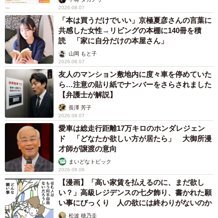
2026.08.07
せてあげてます」と、ツイートしていた飼い主さん。人間
「本は買うだけでいい」京極夏彦さんの言葉に
にもインドア派とアウトドア派があるように、犬にもそれ
共感した女性→リビングの本棚に140冊を積
ぞれのペースや好みがあります。
読 「家に自分だけの本屋さん」
山岡 もと子
2026.08.07
「皆勤賞、努力賞、優秀賞」という称賛のリプライも寄せ
友人のマンション敷地内に度々車を停めていた
られていたように、毎日の犬のお散歩は飼い主さんたちの
ら…注意の貼り紙でナンバーをさらされました
努力と愛情の賜物！犬も飼い主さんも、それぞれのペース
【弁護士が解説】
とやり方で楽しく「お散歩」出来るのがいちばんですね。
長澤 芳子
2026.08.07
愛車は総走行距離17万キロのホンダレジェン
ド 「どなたか欲しい方が居たら」 大御所漫
才師が譲渡の意向
まいどなトピック
2026.08.06
【漫画】「高い家賃を払えるのに、まだ欲し
い？」高級レジデンスの七夕飾り、書かれた願
い事にびっくり 人の欲には終わりがないのか
松波 穂乃圭