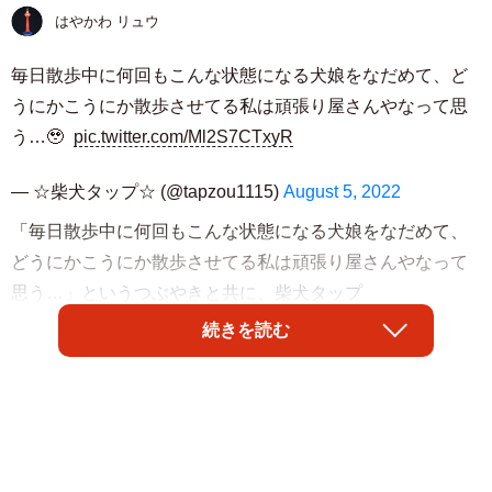
はやかわ リュウ
毎日散歩中に何回もこんな状態になる犬娘をなだめて、ど
うにかこうにか散歩させてる私は頑張り屋さんやなって思
う…🥹
pic.twitter.com/Ml2S7CTxyR
— ☆柴犬タップ☆ (@tapzou1115)
August 5, 2022
「毎日散歩中に何回もこんな状態になる犬娘をなだめて、
どうにかこうにか散歩させてる私は頑張り屋さんやなって
思う…」というつぶやきと共に、柴犬タップ
（@tapzou1115）さんがTwitterに投稿した写真が話題で
続きを読む
す。そこに写っていたのは、散歩の途中、飼い主さんの両
足の間でだだっ子のようにコロ～ンとヘソ天で寝そべる柴
犬の姿！
「おもちゃ売り場でひっくり返ってる子供みたいw」「散歩