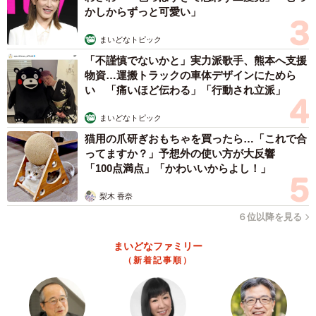
かしからずっと可愛い」
2/8
まいどなトピック
お散歩中、歩き飽きたのかコロンとひっくり返るタップちゃん（提供：
「不謹慎でないかと」実力派歌手、熊本へ支援
☆柴犬タップ☆さん）
物資…運搬トラックの車体デザインにためら
い 「痛いほど伝わる」「行動され立派」
「ひっくり返る→抱っこ→ひっくり返る→抱っ
こ」
まいどなトピック
猫用の爪研ぎおもちゃを買ったら…「これで合
ーー可愛過ぎる「拒否柴」ですね。タップちゃんはどうい
ってますか？」予想外の使い方が大反響
うタイミングでこの状態になることが多いのでしょうか？
「100点満点」「かわいいからよし！」
「散歩に行きたくない！と、だだをこねてる時でしょう
梨木 香奈
か。あと、抱っこして！と甘える時もよくやります。この
６位以降を見る
写真を撮った時も、まだ家から出発してすぐの場所だった
まいどなファミリー
ので、家に帰りたかったんだと思います」
（新着記事順）