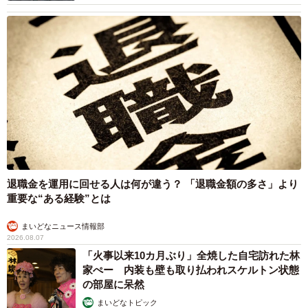
6/8
普段の「お散歩」には興味ないけど、「山道」ではこの笑顔☆ 車でのお
出かけも大好きなのだそうです（提供：☆柴犬タップ☆さん）
退職金を運用に回せる人は何が違う？ 「退職金額の多さ」より
重要な“ある経験”とは
まいどなニュース情報部
2026.08.07
「火事以来10カ月ぶり」全焼した自宅訪れた林
家ぺー 内装も壁も取り払われスケルトン状態
の部屋に呆然
まいどなトピック