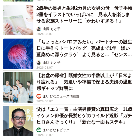
2026.08.07
「暑い時も寒い時も散歩の時はいつもこんな感じなので、
2歳半の長男と生後2カ月の次男の母 母子手帳
気温はあまり関係ないみたいです。散歩が嫌い…と言うよ
2冊をイラストでいっぱいに 見る人を楽しま
りも、興味がないっていう感じです。ただ、タップは歩く
せる家族ストーリーに「かわいすぎる！」
こと自体にはそんなに興味がないのですが、ニオイ嗅ぎは
山岡 もと子
2026.08.07
かなり入念なので、飼い主はなるべく付き合うようにして
「ちょっとババロアみたい」パートナーの誕生
います。途中でオヤツ休憩を何度か入れたり、タップのペ
日に手作りトートバッグ 完成まで1年 淡い
ースに合わせるように心がけてます」
藍染めに漂うクラゲ よく見ると…「センスす
ごい」
山岡 もと子
2026.08.07
【お盆の帰省】既婚女性の半数以上が「日常よ
り疲れる」 気遣いや準備で深まる夫婦の温度
感ギャップ鮮明に
まいどなニュース情報部
2026.08.07
父は「エミー賞」主演男優賞の真田広之 31歳
イケメン俳優が長髪ヒゲのワイルド近影「ガチ
ヒロさんそっくり」「新たな一面もステキ」
まいどなトピック
2026.08.07