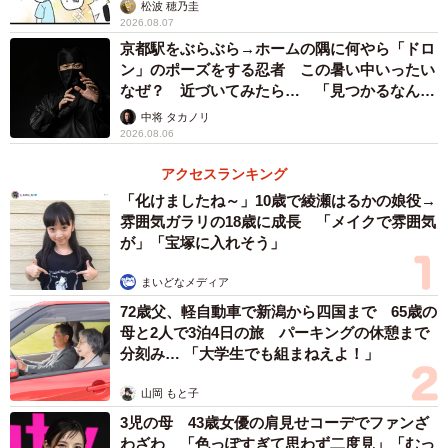
松波 穂乃圭
2026.08.07
京都駅をぶらぶら→ホームの隅に何やら「ドロ
ン」のポーズをする忍者 この暑い中いったい
なぜ？ 近づいてみたら… 「見つかるなんて
未熟」
中将 タカノリ
2026.08.06
アクセスランキング
「化けましたね～」10歳で綾瀬はるかの娘役→
雰囲気ガラリの18歳に成長 「メイクで雰囲気
が」「宝塚に入れそう」
まいどなメディア
72歳父、軽自動車で新潟から四国まで 65歳の
母と2人で3泊4日の旅 パーキングの休憩まで
分刻み… 「大学生でも組まねえよ！」
山岡 もと子
3児の母 43歳女優の肩見せコーデでファンざ
わざわ 「色っぽすぎて思わず二度見」「むっ