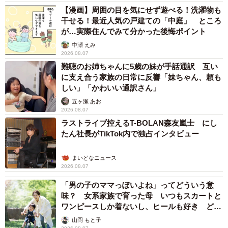
【漫画】周囲の目を気にせず遊べる！洗濯物も
干せる！最近人気の戸建ての「中庭」 ところ
が…実際住んでみて分かった後悔ポイント
中瀬 えみ
2026.08.07
難聴のお姉ちゃんに5歳の妹が手話通訳 互い
に支え合う家族の日常に反響「妹ちゃん、頼も
しい」「かわいい通訳さん」
五ヶ瀬 あお
5/8
2026.08.07
ラストライブ控えるT-BOLAN森友嵐士 にし
ママさんに抱っこしてもらうタップちゃん。夏のお散歩では犬用の「ひ
たん社長がTikTok内で独占インタビュー
んやりウェア」を着ています（提供：☆柴犬タップ☆さん）
まいどなニュース
ーーお疲れさまです…（笑）。実はタップちゃんは「お散
2026.08.07
歩」より「家でゴロゴロする」のが好きなのだとか。ちな
「男の子のママっぽいよね」ってどういう意
みに撮影日の「拒否柴」は「暑さ」も理由だったのでしょ
味？ 女系家族で育った母 いつもスカートと
うか？
ワンピースしか着ないし、ヒールも好き どの
へんが…
山岡 もと子