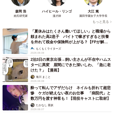
森岡 浩
ハイヒール・リンゴ
大江 篤
姓氏研究家
漫才師
園田学園女子大学学長
もっと見る
「夏休みはたくさん働いてほしい」と職場から
頼まれた高2息子 バイトで稼ぎすぎると扶養
を外れて税金や保険料が上がる？【FPが解
説】
もくもくライターズ
3/8
2026.08.08
2泊3日の東京出張→飼い主さんが不在中ハムス
原っぱでもコロン！（提供：☆柴犬タップ☆さん）
ターに異変 眉間にできた深いしわ、「急に老
けた？」【漫画】
海川 まこと
2026.08.08
酔って転んでアザだらけ ネイルも折れて超悲
惨 ケガが絶えない夜のお仕事 「病院代」と
数万円を渡す神客も！【現役キャストに取材】
たかなし 亜妖
2026.08.07