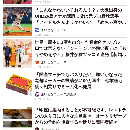
2026.08.07
「こんなかわいい子おるん！？」大阪出身の
UHB26歳アナが話題…父は元プロ野球選手
「アイドルさんよりかわいい」「めちゃ爽や
か」
まいどなメディア
2026.08.07
世界一周中に3度も出会った運命的カップル
口では言えない「ジョージアの熱い夜」に「も
うやめぇや！」藤井が猛ツッコミ連発【新婚さ
ん】
まいどなニュース
2026.08.07
7/8
「国産マッチでもバズりたい」願いかなった！
老舗メーカーの投稿が4100万再生 他業種も
楽しくてダッシュ！（提供：☆柴犬タップ☆さん）
続々相乗りでミーム化へ発展
まいどなニュース調査部
◇ ◇
2026.08.07
「即座に案内することが不可能です」レストラ
「よく『散歩の行き先は飼い主が決めて主従関係を…』と
ンの入り口に大きな注意書き オートリザーブ
か何とか、見たり聞いたりしますが、ウチは見ての通りで
からの予約を拒否するお断りに賛同者続々
歩いてくれるだけで御の字なので、行きたいところに行か
中将 タカノリ