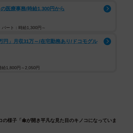
尾山ケーブルカー【公式】」（@Takao_Tozan）で写真
医療事務/時給1,300円から
オに出てきそうなキノコですね」「1UPキノコだ」
」「マリオはどこですか？」「100点満点のキノコです
の声が上がっています。「高尾山の魅力を世に広めるこ
パート：時給1,300円～
と喜ぶ同社広報担当者に話を聞きました。
万円」月収31万～/在宅勤務あり/ドコモグル
なキノコは初めて」
1,800円～2,050円
車して100mほど進んだ場所です」
コの様子「傘が開き平凡な見た目のキノコになっていま