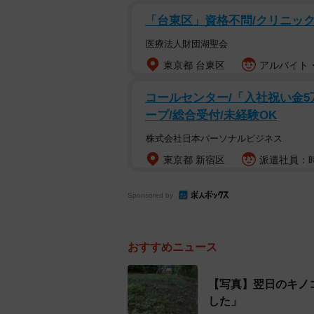
同社が公式Twitterアカウント「高
「台東区」資格不問/クリニックの
を公開すると、ユーザーからは「マリ
「1UPしそう」「デカくなるやつだ
医療法人財団湖聖会
ね」「こんなキノコあるんだ」など
東京都 台東区
アルバイト・
とができ、大変うれしく思います」
コールセンター/「入社祝い金5
ープ/総合受付/未経験OK
高尾山で働く人も「今回のよう
株式会社日本パーソナルビジネス
──生えていた場所は。
東京都 新宿区
派遣社員：時給
「麓にあるリフトの駅、山麓駅から乗
Sponsored by
おすすめニュース
【写真】翌日のキノ
した」