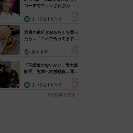
コーデでファンざわざわ
「色っぽすぎて思わず二度
見」「むっかしからずっと可
まいどなトピック
愛い」
猫用の爪研ぎおもちゃを買っ
たら…「これで合ってます
か？」予想外の使い方が大反
響 「100点満点」「かわい
梨木 香奈
いからよし！」
「不謹慎でないかと」実力派
歌手、熊本へ支援物資…運搬
トラックの車体デザインにた
めらい 「痛いほど伝わる」
まいどなトピック
「行動され立派」
６位以降を見る