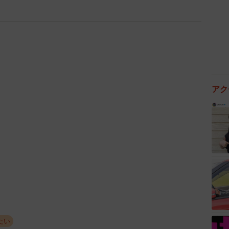
2/5
画みたいなキノコ！？」（高尾山ケーブルカー提供）
7月20日15時時点では傘が広がり、もとの漫画のよう
アク
のですので、いつまで見ることができるかは分かりませ
。
。いくつかのコメントや引用リツイートでは『幼菌が成
傷が偶然、模様のようになったのでは？』という見解も
では梅雨から夏にかけて場所によりキノコがよく生え
たい