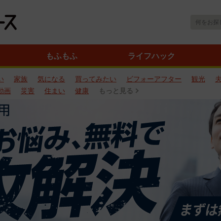
もふもふ
ライフハック
い
家族
気になる
買ってみたい
ビフォーアフター
観光
動画
災害
住まい
健康
もっと見る