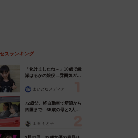
セスランキング
「化けましたね～」10歳で綾
瀬はるかの娘役→雰囲気ガラ
リの18歳に成長 「メイクで
雰囲気が」「宝塚に入れそ
まいどなメディア
う」
72歳父、軽自動車で新潟から
四国まで 65歳の母と2人で
3泊4日の旅 パーキングの休
憩まで分刻み… 「大学生で
山岡 もと子
も組まねえよ！」
3児の母 43歳女優の肩見せ