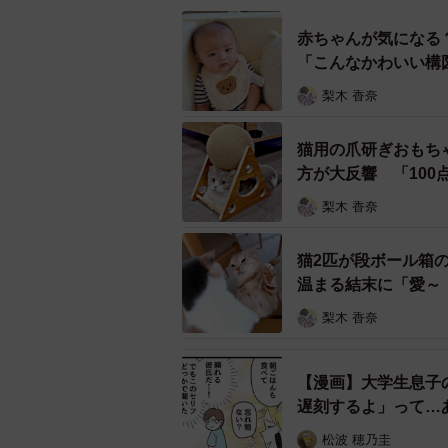
ますが、今回のようなキノコは初め
ません」と話しているそうです。
赤ちゃんが気になる
「こんなかわいい構
梨木 香奈
猫用の爪研ぎおもち
方が大反響 「10
梨木 香奈
猫2匹が段ボール箱
温まる結末に「愛～
梨木 香奈
【漫画】大学生息子
遅刻するよ」って…
松波 穂乃圭