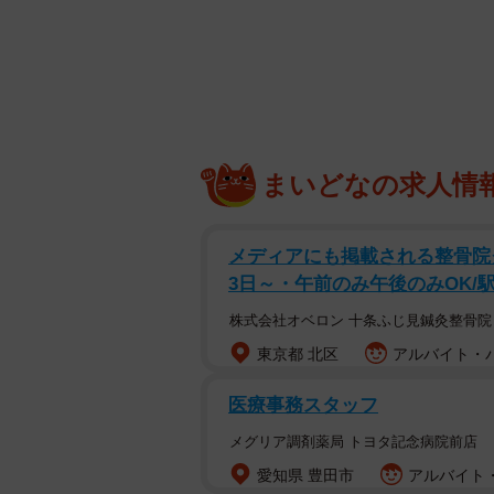
まいどなの求人情
メディアにも掲載される整骨院
3日～・午前のみ午後のみOK/
担当者も思わず「何だこの漫
株式会社オベロン 十条ふじ見鍼灸整骨院
東京でも人気の観光スポット、高尾
東京都 北区
アルバイト・パー
ノコ」が見つかったと話題です。発
医療事務スタッフ
のスタッフ。スタッフが撮影した写
っています。
メグリア調剤薬局 トヨタ記念病院前店
愛知県 豊田市
アルバイト・