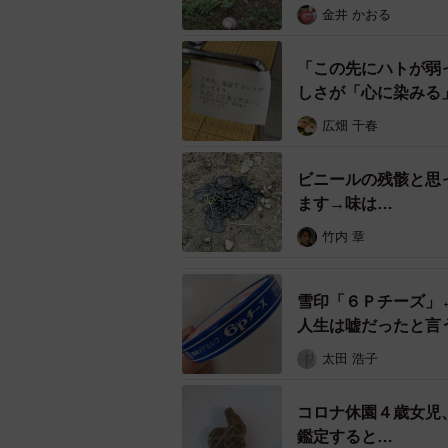
金井 かおる
「この先にハトが弱
しさが「心に染みる
広畑 千春
ビニールの残骸と思
ます→味は…
竹内 章
雪印「６Ｐチーズ」
人生は嘘だったと言
太田 浩子
コロナ休園４歳女児
鑑定すると…