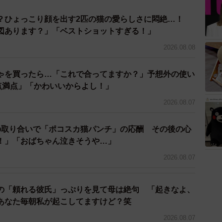
て見たため思わず写真を撮りました。色彩の補正もあり
？ひょっこり顔を出す2匹の猫の愛らしさに悶絶…！
図あります？」「ベストショットすぎる！」
2026.08.08
ゃを買ったら…「これで合ってますか？」予想外の使い
0点満点」「かわいいからよし！」
2026.08.07
の取り合いで「ポコスカ猫パンチ」の応酬 その後の心
！」「おばちゃん泣きそうや…」
2026.08.07
の「頼れる彼氏」っぷりを見て母は絶句 「起きなよ、
あなた毎朝私が起こしてますけど？笑
2026.08.07