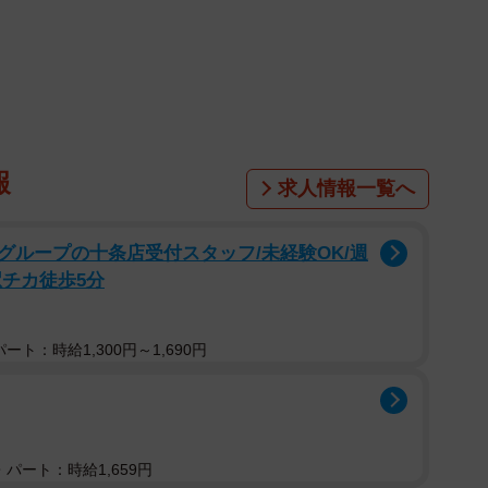
報
求人情報一覧へ
1/5
グループの十条店受付スタッフ/未経験OK/週
駅チカ徒歩5分
画みたいなキノコ！？」（高尾山ケーブルカー提供）
山（東京都八王子市）で7月20日、「漫画みたいなキ
ト：時給1,300円～1,690円
見したのは高尾山ケーブルカーを運行する高尾登山電鉄
真を見ると、薄い赤地に白い水玉のまん丸なキノコが写
パート：時給1,659円