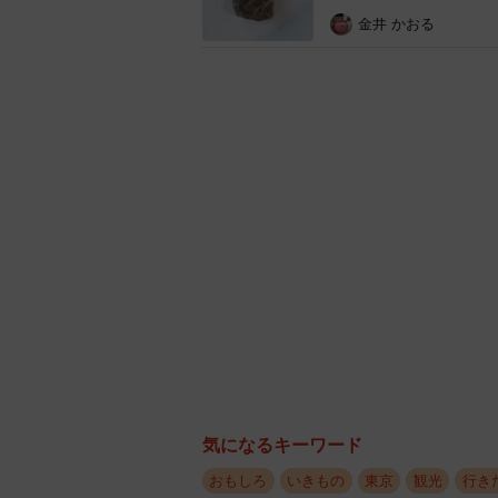
金井 かおる
担当者も思わず「何だこの漫
──キノコはその後。
「リフト乗車中も確認できましたが、
な姿ではなくなりました。自然のも
ん」
──高尾山ではよく見るキノコですか
「種類の特定には至っておりません
長中に地面のネットに引っ掛かり、
見られました」
気になるキーワード
発見したスタッフは「リフトの沿線
おもしろ
いきもの
東京
観光
行き