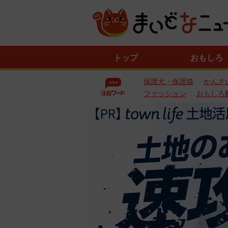
ニ
トップ
おもしろ
ュ
ー
保護犬・保護猫
かんさ
ス
一
ファッション
おもしろ
覧