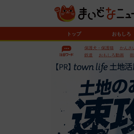
ニ
トップ
おもしろ
ュ
ー
保護犬・保護猫
かんさ
ス
一
鉄道
おもしろ動画
街
覧