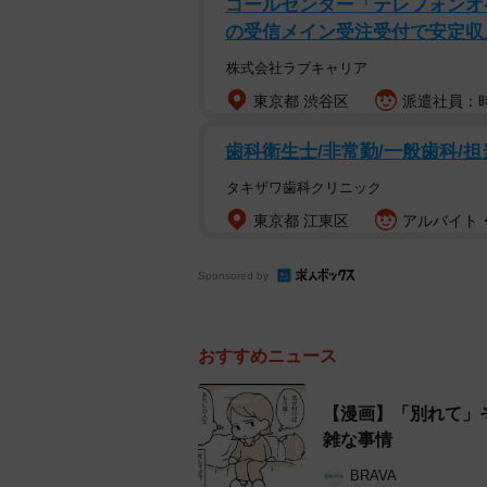
コールセンター「テレフォンオ
との時間よりも自分の趣味の時間を
の受信メイン受注受付で安定収
っていました。「この間は、電話は
株式会社ラブキャリア
て……。大体40過ぎたらもっと大
東京都 渋谷区
派遣社員：時
ックかけてしばらく締め出したの」
歯科衛生士/非常勤/一般歯科/担
Aさんは、育児、家事に非協力的な
タキザワ歯科クリニック
す。Bさんも仕事が忙しかったから
東京都 江東区
アルバイト・
ず、夫婦の溝はどんどん深まるばか
（Cさん・女性）とお酒を飲む機会
Sponsored by
BさんもCさんもお酒が大好きだっ
関係に。それがAさんにばれてしまい
おすすめニュース
て、不倫相手であったCさんと再婚
【漫画】「別れて」
雑な事情
再婚後のBさんとCさんのあいだに
し、共通の趣味の時間を満喫してい
BRAVA