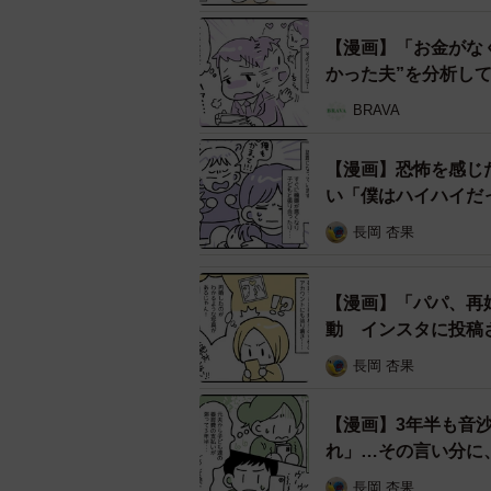
見、幸せな結婚生活を送っているよ
子どものことや、経済的なことで不
【漫画】「お金がな
かった夫”を分析し
例えば、Aさんと結婚していたとき
BRAVA
どもと会いたいときなどにAさん宛
も知っているし、思春期ということ
【漫画】恐怖を感じ
うです。それでもBさんの会いたい
い「僕はハイハイだ
無視されているとのこと。
長岡 杏果
また、不貞行為の慰謝料や養育費の
【漫画】「パパ、再
常でも切り詰めた生活を送っている
動 インスタに投稿
望んだ選択肢にもかかわらず、周囲
長岡 杏果
い思いのAさんなのです。
【漫画】3年半も音
れ」…その言い分に
長岡 杏果