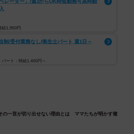
ペレーター」/週3からOK時短勤務可高時給
とろうとしたりしていたので、いつもAさんは文句を言
入
つながらないし、帰ってきたらかなり泥酔してい
人の飲み方してほしいよね。家に入れたくなくてドアにロ
給1,950円
と、話していたこともありました。
当制/受付業務なし/衛生士パート 週1日～
Bさんに、感情的に怒りをぶつけることもあったようで
か、Aさんとは十分なコミュニケーションが取れておら
パート：時給1,400円～
り。そんなとき、Bさんは仕事で関わりのある派遣社員
が増えていきました。
たようで、意気投合したこともあり、やがて二人は不倫
、結果、AさんとBさんは離婚。Bさんはしばらくし
しました。
その一言が切り出せない理由とは ママたちが明かす複
子どもはなく、一緒にお酒を飲んで夫婦の時間を大切に
るようです。不倫のすえ、Cさんと再婚したBさんは一