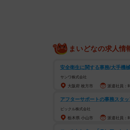
しく家事や子どものことは友人に任
ですが、コロナで在宅勤務が増え、
ないと思っているようです。あまり
りをぶつけてしまうこともある」そ
ちょうど友人の子どもが受験のとき
まいどなの求人情
生だけという状況だったそうです。
れる塾の先生に対して思わず「こん
です。「このままいけば、私たち夫
安全衛生に関する事務/大手機械
に、勤務先の先輩（Aさん・女性）
サンワ株式会社
大阪府 枚方市
派遣社員：時
長く続かなかった先輩の結婚生
Aさんは社内恋愛のすえ、Bさんと結
アフターサポートの事務スタ
さんの不倫によって幕を閉じました
ピックル株式会社
栃木県 小山市
派遣社員：時
Aさんは家事や育児をしっかりやる
小さくて育児が大変な時期でも夜中