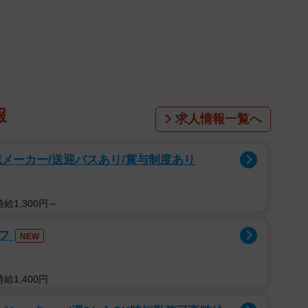
せっきりです。家事はしっかりやっているつもりのよう
時間も以前よりはあるはずなのに、自分がやる仕事では
の非協力的な態度に、友人は「時には感情的になり、怒
うです。
も、夫に相談しても全く関心がなく、頼れるのは塾の先
報
熱心に相談に乗ってくれて、子どもにも優しく接してく
求人情報一覧へ
な方が夫だったら……」という感情を抱いたほどだそう
婦は離婚するかも……」友人がそう思いつめていたとき
メーカー/送迎バスあり/賞与制度あり
のことを耳にしました。
給1,300円～
活
婚しました。しかし、その結婚生活は長くは続かず、B
ッフ
NEW
。
給1,400円
タイプでした。一方のBさんは、お酒が好きで子どもが
まで飲み歩き、時には酔っぱらって帰宅したり、子ども