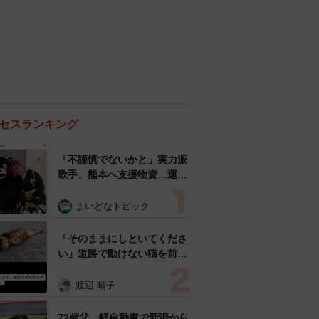
セスランキング
「不謹慎でないかと」実力派
歌手、熊本へ支援物資…運搬
トラックの車体デザインにた
めらい 「痛いほど伝わる」
まいどなトピック
「行動され立派」
「そのままにしといてくださ
い」道路で動けない猫を前に
返された一言… 懸命に生き
ようとした4日間 「命の重
渡辺 晴子
さはみんな同じ」保護団体代
表の訴え
72歳父、軽自動車で新潟から