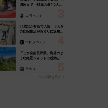
四国まで 65歳の母と2人で
3泊4日の旅 パーキングの休
憩まで分刻み… 「大学生で
山岡 もと子
も組まねえよ！」
83歳父が骨折で入院 ３カ月
の病院生活があまりに退屈で
「画用紙と色鉛筆持ってこ
い！」→スケッチブックを見
中将 タカノリ
た家族が仰天「これ、売れま
すよ…」
「これ全部長野県」海外のよ
うな絶景ショットに感動と反
響「離れてからいいところだ
ったんだって気づいた」
行橋 友
６位以降を見る