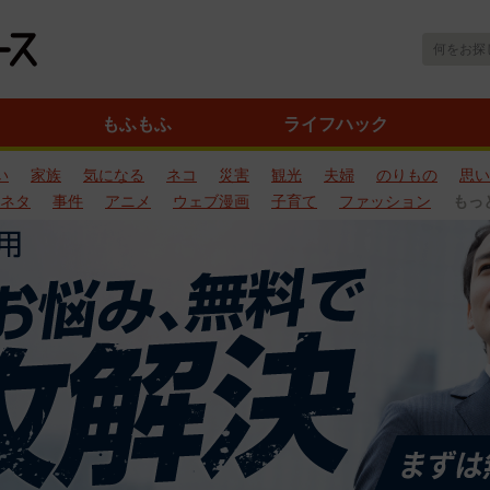
もふもふ
ライフハック
い
家族
気になる
ネコ
災害
観光
夫婦
のりもの
思い
ネタ
事件
アニメ
ウェブ漫画
子育て
ファッション
もっ