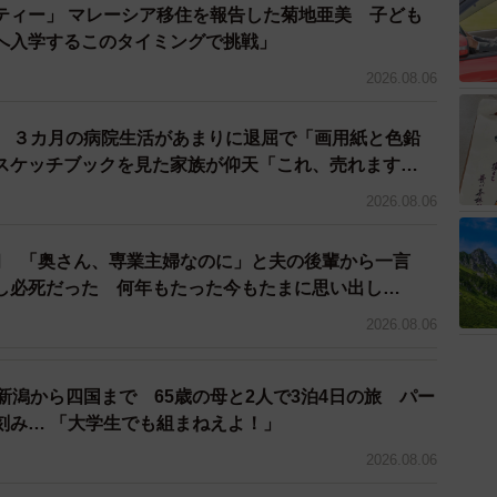
ティー」 マレーシア移住を報告した菊地亜美 子ども
へ入学するこのタイミングで挑戦」
子どもの成長を間近に見ることができる生活と、趣味と
2026.08.06
倹約な生活…。両者を天秤にかけることはできません
院 ３カ月の病院生活があまりに退屈で「画用紙と色鉛
てよい選択肢だったかは、Bさん本人にしかわかりませ
スケッチブックを見た家族が仰天「これ、売れます
不倫に走り、新しい相手から愛されていることに幸せを
んの社内での評価は下がり、子どもの気持ちを考えずに
2026.08.06
不満をまた感じているのです。
臼 「奥さん、専業主婦なのに」と夫の後輩から一言
し必死だった 何年もたった今もたまに思い出し…
2026.08.06
態はどんな夫婦にだって起こりうることだという危機感
から生ずる相手への不満はどんなカップルにもありま
新潟から四国まで 65歳の母と2人で3泊4日の旅 パー
を好きな気持ちが強いため、相手に合わせようとする人
刻み… 「大学生でも組まねえよ！」
て自分ばかりが我慢するのはよくないですし、コミュニ
2026.08.06
伝えることが、夫婦関係をより深めるきっかけになるは