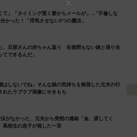
うに思えます。しかし、実際はAさんとのあいだにいる
満を抱えているといいます。
くて」「タイミング悪く妻からメールが」…“不倫しな
て分かった！「浮気させない3つの魔法」
は、子育てに非協力的だったBさんですが、再婚後は子
に連絡が来るようです。しかし、子どもは離婚原因など
もありBさんを毛嫌いし、会いたくないと言っているそ
た、旦那さんの赤ちゃん返り 生後間もない娘と張り合
気持ちは強く、子どもにも直接連絡をするそうですが、
ってできるんだ」
支払いなどもあり、経済的にも余裕がないBさんは、日
婚はしないでね」そんな娘の気持ちを無視した元夫の行
とのことでした。不倫や離婚、そして再婚はすべて自ら
されたラブラブ画像にやきもち
に対して不満を漏らすBさんに対し、なんともやるせな
沙汰がなかった、元夫から突然の連絡「金、貸してく
、高校生の息子が発した一言