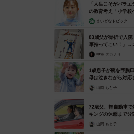
「人生こそがバラエ
◇ ◇
の教育考え「小学校
夫婦関係に不満を持ちながらでも、
まいどなトピック
好みが似ているパートナーとの質素
83歳父が骨折で入
が、結果的にどちらがBさんにとっ
筆持ってこい！」→
ん。現状の夫婦関係に満足できず、
よ…」
感じたのでしょうか。しかし、Bさ
中将 タカノリ
選んだ選択によって、以前とは違う
1歳息子が腕を亜脱
母は泣きながら対応
◇ ◇
山岡 もと子
Aさんの話を聞いて、このような事
を感じた筆者の友人。価値観の相違
72歳父、軽自動車で
す。付き合い初めや結婚当初は相手
キングの休憩まで分
は多いでしょう。でも相手に合わせ
山岡 もと子
ケーションを重ねてお互いの意思を