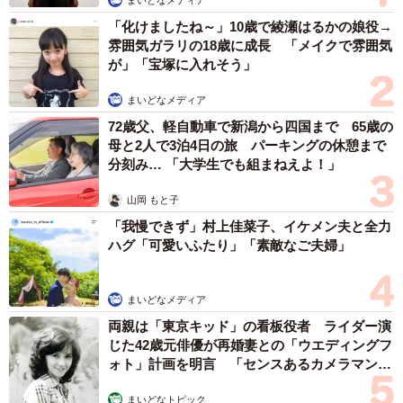
「化けましたね～」10歳で綾瀬はるかの娘役→
雰囲気ガラリの18歳に成長 「メイクで雰囲気
が」「宝塚に入れそう」
まいどなメディア
72歳父、軽自動車で新潟から四国まで 65歳の
母と2人で3泊4日の旅 パーキングの休憩まで
分刻み… 「大学生でも組まねえよ！」
山岡 もと子
「我慢できず」村上佳菜子、イケメン夫と全力
ハグ「可愛いふたり」「素敵なご夫婦」
まいどなメディア
両親は「東京キッド」の看板役者 ライダー演
じた42歳元俳優が再婚妻との「ウエディングフ
ォト」計画を明言 「センスあるカメラマン求
む」
まいどなトピック