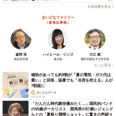
６位以降を見る
まいどなファミリー
（新着記事順）
森岡 浩
ハイヒール・リンゴ
大江 篤
姓氏研究家
漫才師
園田学園女子大学学長
もっと見る
補助があっても約9割が「夏の電気・ガス代は
重い」と回答…猛暑でも「冷房を控える」人が
7割超に
まいどなデータ
2026.08.08
「だんだん時代劇俳優みたく…」国民的バンド
の55歳ボーカリスト 競馬界の57歳レジェンド
らとの「夏祭り満喫ショット」に驚きの声続々