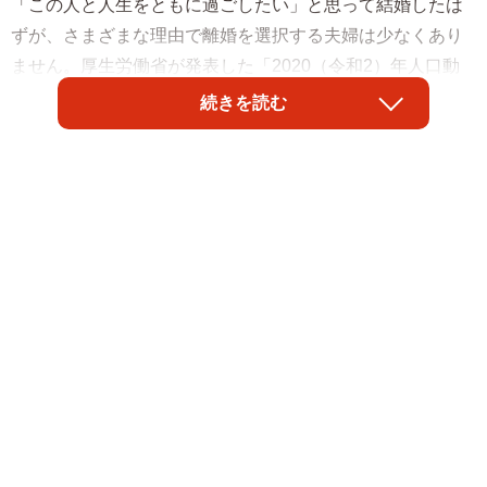
「この人と人生をともに過ごしたい」と思って結婚したは
ずが、さまざまな理由で離婚を選択する夫婦は少なくあり
ません。厚生労働省が発表した「2020（令和2）年人口動
態統計月報年計（概数）の概況」では、2020年の離婚件数
続きを読む
は19万3253組と報告されました。その一方で離婚後も、元
配偶者との関係性がうまくいかないと、ときに大きな問題
が起こることもあります。