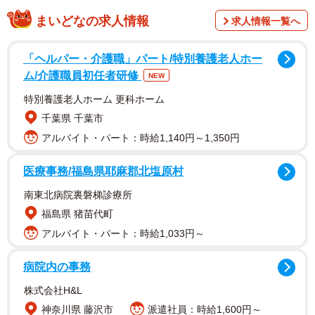
まいどなの求人情報
求人情報一覧へ
子どもが2人いる40代のHさんは4年前に離婚しました。離
婚から約半年間は元夫から養育費の支払いがあったため連
「ヘルパー・介護職」パート/特別養護老人ホー
絡をとっていましたが、養育費が滞ってから連絡は途絶え
ム/介護職員初任者研修
NEW
ていました。それから約3年半の月日が経ったころ、突然元
特別養護老人ホーム 更科ホーム
夫から連絡がきたのです。
千葉県 千葉市
アルバイト・パート：時給1,140円～1,350円
突然の電話の内容は…
医療事務/福島県耶麻郡北塩原村
Hさんはいつもと同じように仕事を終え携帯電話を見ると、
南東北病院裏磐梯診療所
十数件の着信がありました。子どもに何かあったのかと慌
福島県 猪苗代町
てて着信履歴を確認すると、すべて元夫からのものでし
アルバイト・パート：時給1,033円～
た。かけ直さないでいると、その日の夜遅くに再び元夫か
ら電話がかかってきたのです。Hさんがもらえていない養育
病院内の事務
費について話そうと思い電話に出ると、元夫が発した第一
株式会社H&L
声は「金、貸してくれ」という驚愕の一言でした。
神奈川県 藤沢市
派遣社員：時給1,600円～