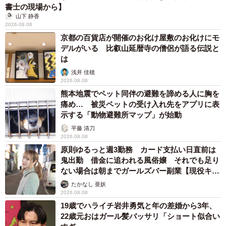
書士の現場から】
山下 静香
2026.08.08
京都の百貨店が開催のお化け屋敷のお化けにモ
デルがいる 比叡山延暦寺の僧侶が語る伝説と
は
浅井 佳穂
2026.08.08
熊本地震でペット同伴の避難を諦める人に胸を
痛め… 被災ペットの受け入れ先をアプリに表
示する「動物避難所マップ」が始動
平藤 清刀
2026.08.08
原則ゆるっと週3勤務 カード支払い日直前は
鬼出勤 借金に追われる風俗嬢 それでも足り
ない場合は朝までガールズバー副業【現役キャ
ストに取材】
たかなし 亜妖
2026.08.08
19歳でハライチ岩井勇気と年の差婚から3年、
22歳元おはガール髪バッサリ「ショート似合い