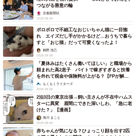
つながる善意の輪
京都新聞社
2026.08.08
ボロボロで不細工なおじいちゃん猫に一目惚
れ エイズだし手がかかるけど…おうちで暮ら
すと「おじ猫」だって可愛くなったよ！
鶴野 浩己
2026.08.08
「夏休みはたくさん働いてほしい」と職場から
頼まれた高2息子 バイトで稼ぎすぎると扶養
を外れて税金や保険料が上がる？【FPが解
説】
もくもくライターズ
2026.08.08
2泊3日の東京出張→飼い主さんが不在中ハムス
ターに異変 眉間にできた深いしわ、「急に老
けた？」【漫画】
海川 まこと
2026.08.08
赤ちゃんが気になる？ひょっこり顔を出す2匹