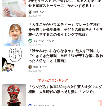
2冊をイラストでいっぱいに 見る人を楽しま
た。
せる家族ストーリーに「かわいすぎる！」
山岡 もと子
その電話を聞いていたHさんの次男にあたる高校生のYさん
2026.08.07
は、あぜんとした表情を浮かべたあと笑っていました。翌
「人生こそがバラエティー」 マレーシア移住
日、HさんがYさんの様子を気にしていたとき、Yさんの携
を報告した菊地亜美 子どもの教育考え「小学
校へ入学するこのタイミングで挑戦」
帯電話に元夫から電話がかかってきたのです。「おう、久
まいどなトピック
しぶり！ちょっとやらかしちゃってさ…、Yからお母さんを
2026.08.06
説得してもらえないか」と。Yさんは「それは無理」と答
「誰かみたいにならなきゃ」 他人を正解にし
え、電話を切りました。
て生きてきた母親 自己主張が苦手な娘に教わ
った大切なこと【漫画】
Yさんの一言がきっかけで元夫からお金を貸してほしいとい
海川 まこと
2026.08.06
う電話はなくなりました。これまで頑張って子どもを育て
ていかなければ！と思っていたHさんですが、今回の件で自
アクセスランキング
「ウソだろ」体重130kgの女性芸人オダウエダ
分より冷静に対応していたYさんに頼もしさを感じ、予期せ
植田 大学時代のほっそり姿に「マジで」
ぬ夫からの電話でより家族の絆が深まったように感じたそ
うです。
まいどなメディア