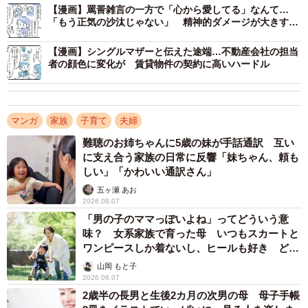
【漫画】罵詈雑言の一方で「心から愛してる」なんて…
「もう正気の沙汰じゃない」 精神的ダメージが大きすぎ
た離婚裁判
【漫画】シングルマザーと伝えた途端…不動産会社の担当
者の顔色に変化が 賃貸物件の契約に高いハードル
マンガ
家族
子育て
夫婦
難聴のお姉ちゃんに5歳の妹が手話通訳 互い
に支え合う家族の日常に反響「妹ちゃん、頼も
しい」「かわいい通訳さん」
2/3
五ヶ瀬 あお
2026.08.07
「男の子のママっぽいよね」ってどういう意
父親の状況を知った子どもの反応
味？ 女系家族で育った母 いつもスカートと
ワンピースしか着ないし、ヒールも好き どの
Hさんは元夫に、「子どもたちの父親であるにもかかわら
へんが…
山岡 もと子
ず、離婚後子どもたちのために何もしない自分の行動を今
2026.08.07
2歳半の長男と生後2カ月の次男の母 母子手帳
一度考えてほしい」と伝え、お金は貸せないと断りまし