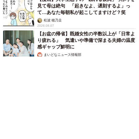
見て母は絶句 「起きなよ、遅刻するよ」っ
て…あなた毎朝私が起こしてますけど？笑
松波 穂乃圭
2026.08.07
【お盆の帰省】既婚女性の半数以上が「日常よ
り疲れる」 気遣いや準備で深まる夫婦の温度
感ギャップ鮮明に
まいどなニュース情報部
2026.08.07