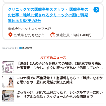
Hさんが冷静に養育費を支払ってほしいと話すと、元夫は
クリニックでの医療事務スタッフ・ 医療事務の
「この問題が終わったら払うから」とお金を貸してほしい
お仕事・地域に愛されるクリニックの顔に/長期
との一点張りでした。Hさんは子どもの教育費や生活費にお
連休あり/駅チカ8分
金がかかり、養育費もないため人に貸せるだけの経済的余
株式会社ホットスタッフ水戸
裕はないと伝えると、元夫は「慰謝料を請求されているか
茨城県 ひたちなか市
派遣社員：時給1,400円
ら、助けてほしい」と、これまでの経緯について話し出し
たのです。
Sponsored by
慰謝料を請求された理由は、不倫でした。既婚者の20代の
おすすめニュース
【漫画】2人の子どもを抱えての離婚、口約束で取り決め
女性と不倫関係になり、女性は妊娠し離婚をしないまま、
た養育費 しかし、すぐに滞った支払い「信用していたの
元夫と暮らすようになり出産したそうです。その結果、女
に」
性の夫が裁判で両者を訴え、離婚を含め子どものDNA鑑定
コロナ禍での不倫発覚！！慰謝料をもらって離婚になるか
と思いきや…思わぬ電話が変えた結末
などが必要な状況だと淡々と話す元夫に、Hさんはあきれて
言葉も出ませんでした。
ぶっちゃけ、別れて正解だった？…シングルマザーに聞い
た「リアルな生活」スケジュールからお金問題まで