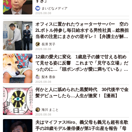
すぎ」
まいどなメディア
2026.08.08
オフィスに置かれたウォーターサーバー 空の
2Lボトル持参し毎日給水する男性社員→総務担
当者の注意にまさかの逆ギレ！【弁護士が解
説】
長澤 芳子
2026.08.08
12歳の愛犬に変化 1歳息子の膝で甘える初め
て見せる姿に反響 これまで「見守る立場」だ
ったのに…「頭ポンポンが愛に満ちている」
「尊…」
梨木 香奈
2026.08.08
何かと人に舐められた黒髪時代 30代後半で金
髪デビューしたら…人生が激変！【漫画】
海川 まこと
2026.08.08
夫はマイファスHiro、義父母も義兄も超有名歌
手の28歳モデル兼俳優が第1子出産を報告「母