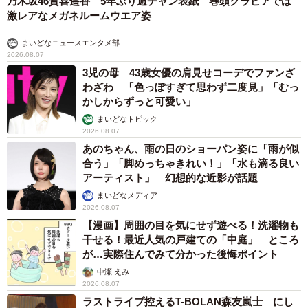
乃木坂46賀喜遥香 5年ぶり週チャン表紙 巻頭グラビアでは
激レアなメガネルームウエア姿
まいどなニュースエンタメ部
2026.08.07
3児の母 43歳女優の肩見せコーデでファンざ
わざわ 「色っぽすぎて思わず二度見」「むっ
かしからずっと可愛い」
まいどなトピック
2026.08.07
あのちゃん、雨の日のショーパン姿に「雨が似
合う」「脚めっちゃきれい！」「水も滴る良い
アーティスト」 幻想的な近影が話題
まいどなメディア
2026.08.07
【漫画】周囲の目を気にせず遊べる！洗濯物も
干せる！最近人気の戸建ての「中庭」 ところ
が…実際住んでみて分かった後悔ポイント
中瀬 えみ
2026.08.07
ラストライブ控えるT-BOLAN森友嵐士 にし