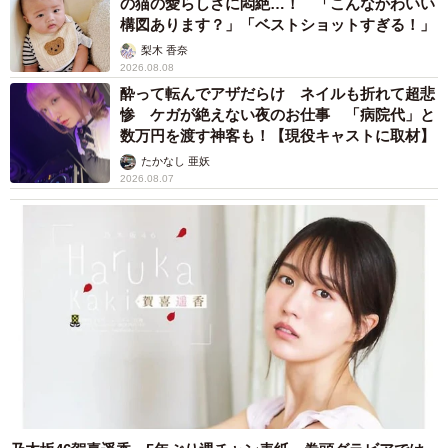
の猫の愛らしさに悶絶…！ 「こんなかわいい
構図あります？」「ベストショットすぎる！」
梨木 香奈
2026.08.08
酔って転んでアザだらけ ネイルも折れて超悲
惨 ケガが絶えない夜のお仕事 「病院代」と
数万円を渡す神客も！【現役キャストに取材】
たかなし 亜妖
2026.08.07