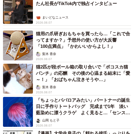
たん社長がTikTok内で独占インタビュー
まいどなニュース
2026.08.07
猫用の爪研ぎおもちゃを買ったら…「これで合
ってますか？」予想外の使い方が大反響
「100点満点」「かわいいからよし！」
梨木 香奈
2026.08.07
猫2匹が段ボール箱の取り合いで「ポコスカ猫
パンチ」の応酬 その後の心温まる結末に「愛
～！」「おばちゃん泣きそうや…」
梨木 香奈
2026.08.07
「ちょっとババロアみたい」パートナーの誕生
日に手作りトートバッグ 完成まで1年 淡い
藍染めに漂うクラゲ よく見ると…「センスす
ごい」
山岡 もと子
2026.08.07
【漫画】大学生息子の「頼れる彼氏」っぷりを