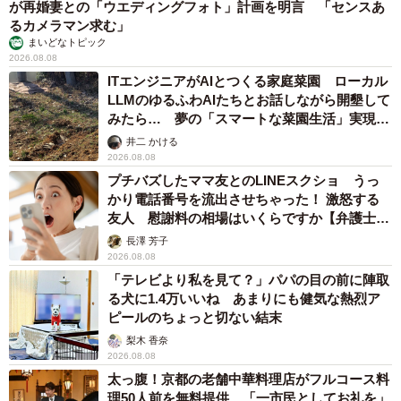
が再婚妻との「ウエディングフォト」計画を明言 「センスあ
るカメラマン求む」
まいどなトピック
2026.08.08
ITエンジニアがAIとつくる家庭菜園 ローカル
LLMのゆるふわAIたちとお話しながら開墾して
みたら… 夢の「スマートな菜園生活」実現な
るか
井二 かける
2026.08.08
プチバズしたママ友とのLINEスクショ うっ
かり電話番号を流出させちゃった！ 激怒する
友人 慰謝料の相場はいくらですか【弁護士が
解説】
長澤 芳子
2026.08.08
「テレビより私を見て？」パパの目の前に陣取
る犬に1.4万いいね あまりにも健気な熱烈ア
ピールのちょっと切ない結末
梨木 香奈
2026.08.08
太っ腹！京都の老舗中華料理店がフルコース料
理50人前を無料提供 「一市民としてお礼を」