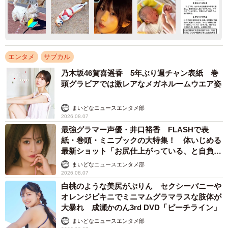
エンタメ
サブカル
乃木坂46賀喜遥香 5年ぶり週チャン表紙 巻
頭グラビアでは激レアなメガネルームウエア姿
まいどなニュースエンタメ部
2026.08.07
最強グラマー声優・井口裕香 FLASHで表
紙・巻頭・ミニブックの大特集！ 体いじめる
最新ショット「お尻仕上がっている、と自負し
ています」「いくつになっても理想の身体でい
まいどなニュースエンタメ部
たい」
2026.08.07
白桃のような美尻がぷりん セクシーバニーや
オレンジビキニでミニマムグラマラスな肢体が
大暴れ 成瀬かのん3rd DVD「ピーチライン」
まいどなニュースエンタメ部