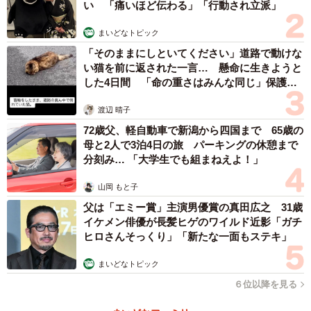
い 「痛いほど伝わる」「行動され立派」
まいどなトピック
「そのままにしといてください」道路で動けな
い猫を前に返された一言… 懸命に生きようと
した4日間 「命の重さはみんな同じ」保護団
体代表の訴え
渡辺 晴子
72歳父、軽自動車で新潟から四国まで 65歳の
母と2人で3泊4日の旅 パーキングの休憩まで
分刻み… 「大学生でも組まねえよ！」
山岡 もと子
父は「エミー賞」主演男優賞の真田広之 31歳
イケメン俳優が長髪ヒゲのワイルド近影「ガチ
ヒロさんそっくり」「新たな一面もステキ」
まいどなトピック
６位以降を見る