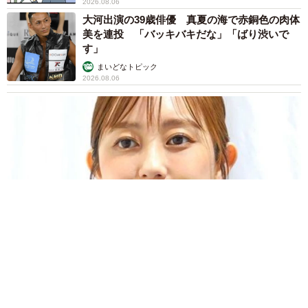
2026.08.06
大河出演の39歳俳優 真夏の海で赤銅色の肉体
美を連投 「バッキバキだな」「ばり渋いで
す」
まいどなトピック
2026.08.06
「人生こそがバラエティー」 マレーシア移住を報告した菊地亜
美 子どもの教育考え「小学校へ入学するこのタイミングで挑
戦」
まいどなトピック