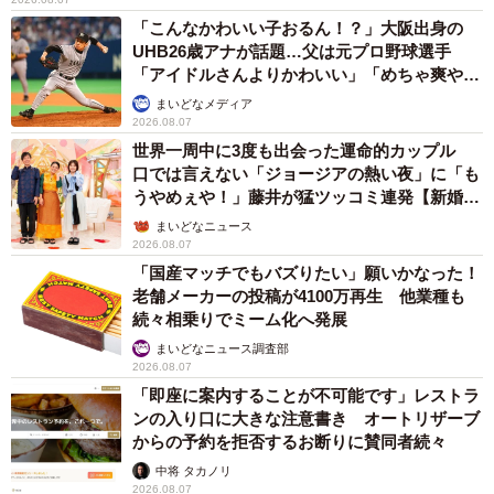
「こんなかわいい子おるん！？」大阪出身の
UHB26歳アナが話題…父は元プロ野球選手
「アイドルさんよりかわいい」「めちゃ爽や
か」
まいどなメディア
2026.08.07
世界一周中に3度も出会った運命的カップル
口では言えない「ジョージアの熱い夜」に「も
うやめぇや！」藤井が猛ツッコミ連発【新婚さ
ん】
まいどなニュース
2026.08.07
「国産マッチでもバズりたい」願いかなった！
老舗メーカーの投稿が4100万再生 他業種も
続々相乗りでミーム化へ発展
まいどなニュース調査部
2026.08.07
「即座に案内することが不可能です」レストラ
ンの入り口に大きな注意書き オートリザーブ
からの予約を拒否するお断りに賛同者続々
中将 タカノリ
2026.08.07