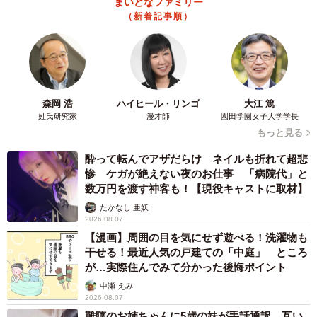
まいどなファミリー
（新着記事順）
森岡 浩
ハイヒール・リンゴ
大江 篤
姓氏研究家
漫才師
園田学園女子大学学長
もっと見る
酔って転んでアザだらけ ネイルも折れて超悲
惨 ケガが絶えない夜のお仕事 「病院代」と
数万円を渡す神客も！【現役キャストに取材】
たかなし 亜妖
2026.08.07
【漫画】周囲の目を気にせず遊べる！洗濯物も
干せる！最近人気の戸建ての「中庭」 ところ
が…実際住んでみて分かった後悔ポイント
中瀬 えみ
2026.08.07
難聴のお姉ちゃんに5歳の妹が手話通訳 互い