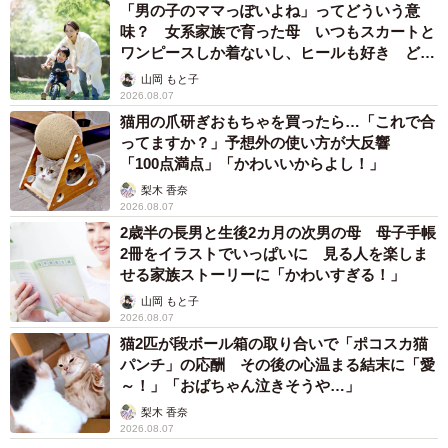
「男の子のママっぽいよね」ってどういう意
味？ 女系家族で育った母 いつもスカートと
ワンピースしか着ないし、ヒールも好き どの
へんが…
山岡 もと子
2026.08.07
猫用の爪研ぎおもちゃを買ったら…「これで合
ってますか？」予想外の使い方が大反響
「100点満点」「かわいいからよし！」
梨木 香奈
2026.08.07
2歳半の長男と生後2カ月の次男の母 母子手帳
2冊をイラストでいっぱいに 見る人を楽しま
せる家族ストーリーに「かわいすぎる！」
山岡 もと子
2026.08.07
猫2匹が段ボール箱の取り合いで「ポコスカ猫
パンチ」の応酬 その後の心温まる結末に「愛
～！」「おばちゃん泣きそうや…」
梨木 香奈
2026.08.07