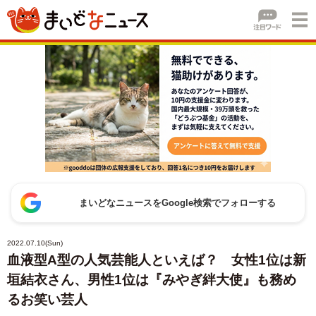
まいどなニュースをGoogle検索でフォローする
2022.07.10(Sun)
血液型A型の人気芸能人といえば？ 女性1位は新
垣結衣さん、男性1位は『みやぎ絆大使』も務め
るお笑い芸人