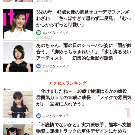
2026.08.07
3児の母 43歳女優の肩見せコーデでファンざ
わざわ 「色っぽすぎて思わず二度見」「むっ
かしからずっと可愛い」
まいどなトピック
2026.08.07
あのちゃん、雨の日のショーパン姿に「雨が似
合う」「脚めっちゃきれい！」「水も滴る良い
アーティスト」 幻想的な近影が話題
まいどなメディア
2026.08.07
アクセスランキング
「化けましたね～」10歳で綾瀬はるかの娘役→
雰囲気ガラリの18歳に成長 「メイクで雰囲気
が」「宝塚に入れそう」
まいどなメディア
「不謹慎でないかと」実力派歌手、熊本へ支援
物資…運搬トラックの車体デザインにためら