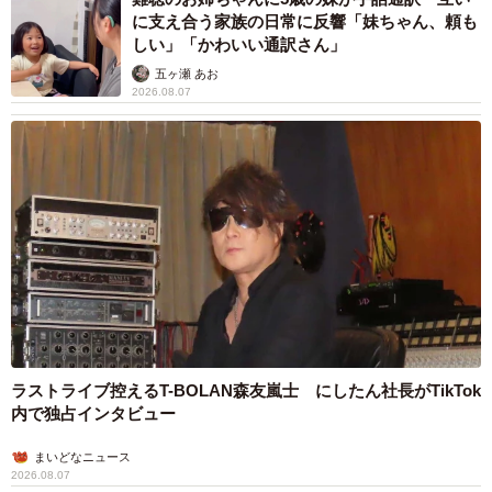
に支え合う家族の日常に反響「妹ちゃん、頼も
しい」「かわいい通訳さん」
五ヶ瀬 あお
2026.08.07
ラストライブ控えるT-BOLAN森友嵐士 にしたん社長がTikTok
内で独占インタビュー
まいどなニュース
2026.08.07