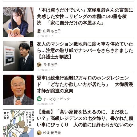
「本は買うだけでいい」京極夏彦さんの言葉に
共感した女性→リビングの本棚に140冊を積
読 「家に自分だけの本屋さん」
山岡 もと子
2026.08.07
友人のマンション敷地内に度々車を停めていた
ら…注意の貼り紙でナンバーをさらされました
【弁護士が解説】
長澤 芳子
2026.08.07
愛車は総走行距離17万キロのホンダレジェン
ド 「どなたか欲しい方が居たら」 大御所漫
才師が譲渡の意向
まいどなトピック
2026.08.06
【漫画】「高い家賃を払えるのに、まだ欲し
い？」高級レジデンスの七夕飾り、書かれた願
い事にびっくり 人の欲には終わりがないのか
松波 穂乃圭