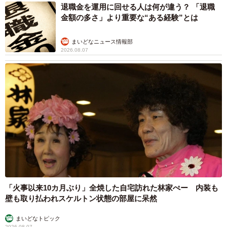
退職金を運用に回せる人は何が違う？ 「退職
金額の多さ」より重要な“ある経験”とは
まいどなニュース情報部
2026.08.07
「火事以来10カ月ぶり」全焼した自宅訪れた林家ぺー 内装も
壁も取り払われスケルトン状態の部屋に呆然
まいどなトピック
2026.08.07