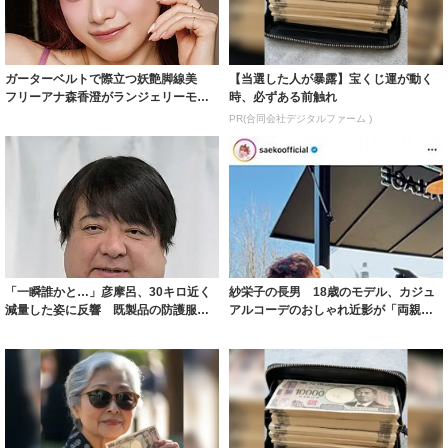
ガーターベルトで際立つ妖艶脚線美
【当選した人が暴露】宝くじ運が動く
フリーアナ森香澄がランジェリーモデ
時、必ずある前触れ
ルに ｢PE...
PR(合同会社デジタルファーム )
「一瞬誰かと…」彦摩呂、30キロ近く
紗栄子の長男 18歳のモデル、カジュ
減量した姿に反響 既製品の防護服が
アルコーデのおしゃれ近影が「両親の
着られると...
いいとこ取...