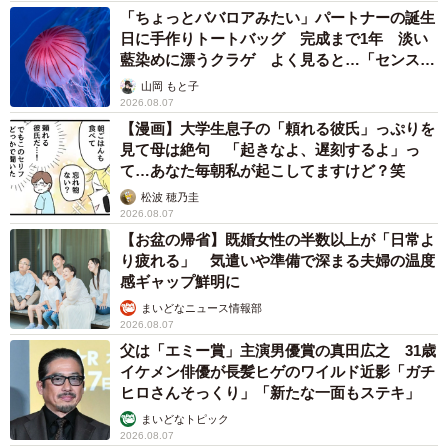
「ちょっとババロアみたい」パートナーの誕生
日に手作りトートバッグ 完成まで1年 淡い
藍染めに漂うクラゲ よく見ると…「センスす
ごい」
山岡 もと子
2026.08.07
【漫画】大学生息子の「頼れる彼氏」っぷりを
見て母は絶句 「起きなよ、遅刻するよ」っ
て…あなた毎朝私が起こしてますけど？笑
松波 穂乃圭
2026.08.07
【お盆の帰省】既婚女性の半数以上が「日常よ
り疲れる」 気遣いや準備で深まる夫婦の温度
感ギャップ鮮明に
まいどなニュース情報部
2026.08.07
父は「エミー賞」主演男優賞の真田広之 31歳
イケメン俳優が長髪ヒゲのワイルド近影「ガチ
ヒロさんそっくり」「新たな一面もステキ」
まいどなトピック
2026.08.07