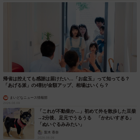
帰省は控えても感謝は届けたい…「お盆玉」って知ってる？
「あげる派」の4割が金額アップ、相場はいくら？
まいどなニュース情報部
2026.08.09
「これが不動柴か…」初めて外を散歩した豆柴
→2分後、足元でうるうる 「かわいすぎる」
「ぬいぐるみみたい」
梨木 香奈
2026.08.09