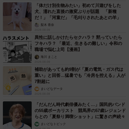
「体だけ別生物みたい」初めて川遊びをした
犬、濡れた直後の激変ぶりが話題 「新種
だ！」「河童だ」「毛刈りされたあとの羊」
梨木 香奈
2026.08.09
異性に話しかけたらセクハラ？ 黙っていたら
フキハラ？ 「最近、生きるの難しい」令和の
職場で悩む上司【漫画】
海川 まこと
2026.08.09
補助があっても約9割が「夏の電気・ガス代は
重い」と回答…猛暑でも「冷房を控える」人が
7割超に
まいどなデータ
2026.08.08
「だんだん時代劇俳優みたく…」国民的バンド
の55歳ボーカリスト 競馬界の57歳レジェンド
らとの「夏祭り満喫ショット」に驚きの声続々
まいどなトピック
2026.08.08