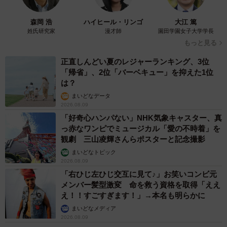
森岡 浩
ハイヒール・リンゴ
大江 篤
姓氏研究家
漫才師
園田学園女子大学学長
もっと見る
正直しんどい夏のレジャーランキング、3位
「帰省」、2位「バーベキュー」を抑えた1位
は？
まいどなデータ
2026.08.09
「好奇心ハンパない」NHK気象キャスター、真
っ赤なワンピでミュージカル「愛の不時着」を
観劇 三山凌輝さんらポスターと記念撮影
まいどなトピック
2026.08.09
「右ひじ左ひじ交互に見て♪」お笑いコンビ元
メンバー髪型激変 命を救う資格を取得「ええ
え！！すごすぎます！」→本名も明らかに
まいどなメディア
2026.08.09