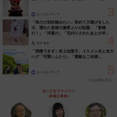
まいどなメディア
「体だけ別生物みたい」初めて川遊びをした
犬、濡れた直後の激変ぶりが話題 「新種
だ！」「河童だ」「毛刈りされたあとの羊」
梨木 香奈
「我慢できず」村上佳菜子、イケメン夫と全力
ハグ「可愛いふたり」「素敵なご夫婦」
まいどなメディア
６位以降を見る
まいどなファミリー
（新着記事順）