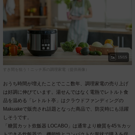
15/15
すき間を狙う！ニッチ系の調理家電（提供画像）
おうち時間が増えたことでここ数年、調理家電の売り上げ
は好調に伸びています。湯せんではなく電熱でレトルト食
品を温める「レトルト亭」はクラウドファンディングの
Makuakeで販売され話題となった商品で、防災時にも活躍
しそうです。
「糖質カット炊飯器 LOCABO」は通常より糖質を45％カッ
トできる炊飯器で、機能性とコンパクトな形状で購入を促