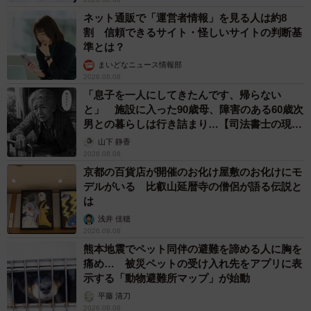
ネット通販で「運営者情報」を見る人は約8
割 信頼できるサイト・怪しいサイトの判断基
準とは？
まいどなニュース情報部
2026.08.08
「息子を一人にしてきたんです、帰らない
と」 施設に入った90歳母、障害のある60歳次
男との暮らしは行き詰まり…【司法書士の現場
から】
山下 静香
2026.08.08
京都の百貨店が開催のお化け屋敷のお化けにモ
デルがいる 比叡山延暦寺の僧侶が語る伝説と
は
浅井 佳穂
2026.08.08
熊本地震でペット同伴の避難を諦める人に胸を
痛め… 被災ペットの受け入れ先をアプリに表
示する「動物避難所マップ」が始動
平藤 清刀
2026.08.08