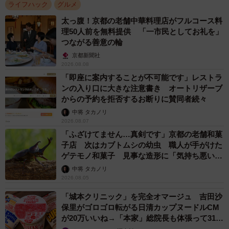
ライフハック
グルメ
太っ腹！京都の老舗中華料理店がフルコース料
理50人前を無料提供 「一市民としてお礼を」
つながる善意の輪
京都新聞社
2026.08.08
「即座に案内することが不可能です」レストラ
ンの入り口に大きな注意書き オートリザーブ
からの予約を拒否するお断りに賛同者続々
中将 タカノリ
2026.08.07
「ふざけてません…真剣です」京都の老舗和菓
子店 次はカブトムシの幼虫 職人が手がけた
ゲテモノ和菓子 見事な造形に「気持ち悪いく
らいリアル」
中将 タカノリ
2026.08.05
「城本クリニック」を完全オマージュ 吉田沙
保里がゴロゴロ転がる日清カップヌードルCM
が20万いいね→「本家」総院長も体張って31万
いいね