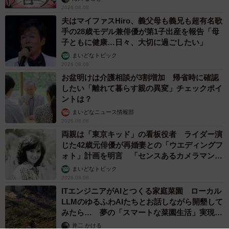
2026.08.08
夫はマイファスHiro、義父母も義兄も超有名歌
手の28歳モデル兼俳優が第1子出産を報告「母
子ともに健康…日々、大切に過ごしたい」
まいどなトピック
2026.08.08
お盆明けは介護相談が3割増加 帰省時に確認
したい「離れて暮らす親の異変」チェックポイ
ントは？
まいどなニュース情報部
2026.08.08
両親は「東京キッド」の看板役者 ライダー演
じた42歳元俳優が再婚妻との「ウエディングフ
ォト」計画を明言 「センスあるカメラマン求
む」
まいどなトピック
2026.08.08
ITエンジニアがAIとつくる家庭菜園 ローカル
LLMのゆるふわAIたちとお話しながら開墾して
みたら… 夢の「スマートな菜園生活」実現な
るか
井二 かける