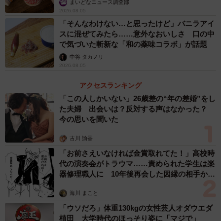
まいどなニュース調査部
2026.08.05
「そんなわけない…と思ったけど」バニラアイ
スに混ぜてみたら……意外なおいしさ 口の中
で気づいた斬新な「和の薬味コラボ」が話題
中将 タカノリ
2026.08.05
アクセスランキング
「この人しかいない」26歳差の“年の差婚”をし
た夫婦 出会いは？反対する声はなかった？
今の思いを聞いた
古川 諭香
「お前さえいなければ金賞取れてた！」高校時
代の演奏会がトラウマ……責められた学生は楽
器修理職人に 10年後再会した因縁の相手から
思わぬ申し出【漫画】
海川 まこと
「ウソだろ」体重130kgの女性芸人オダウエダ
植田 大学時代のほっそり姿に「マジで」