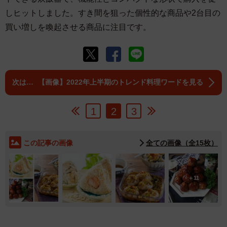
しヒットしました。すき間を狙った個性的な商品や2台目の
買い増しを喚起させる商品に注目です。
【画像】2022年上半期のトレンド料理ワードを見る
1
2
3
この記事の画像
全ての画像（全15枚）
11