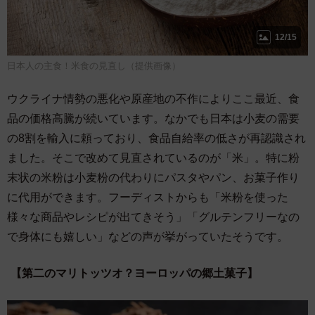
12/15
日本人の主食！米食の見直し（提供画像）
ウクライナ情勢の悪化や原産地の不作によりここ最近、食
品の価格高騰が続いています。なかでも日本は小麦の需要
の8割を輸入に頼っており、食品自給率の低さが再認識され
ました。そこで改めて見直されているのが「米」。特に粉
末状の米粉は小麦粉の代わりにパスタやパン、お菓子作り
に代用ができます。フーディストからも「米粉を使った
様々な商品やレシピが出てきそう」「グルテンフリーなの
で身体にも嬉しい」などの声が挙がっていたそうです。
【第二のマリトッツオ？ヨーロッパの郷土菓子】