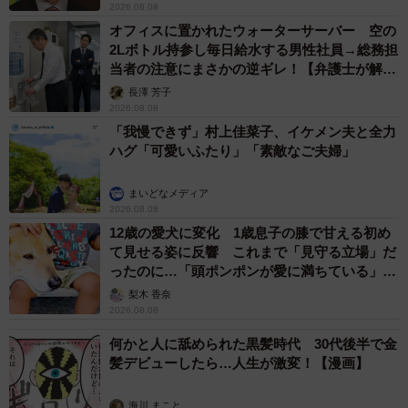
2026.08.08
オフィスに置かれたウォーターサーバー 空の
2Lボトル持参し毎日給水する男性社員→総務担
当者の注意にまさかの逆ギレ！【弁護士が解
説】
長澤 芳子
2026.08.08
「我慢できず」村上佳菜子、イケメン夫と全力
ハグ「可愛いふたり」「素敵なご夫婦」
まいどなメディア
2026.08.08
12歳の愛犬に変化 1歳息子の膝で甘える初め
て見せる姿に反響 これまで「見守る立場」だ
ったのに…「頭ポンポンが愛に満ちている」
「尊…」
梨木 香奈
2026.08.08
何かと人に舐められた黒髪時代 30代後半で金
髪デビューしたら…人生が激変！【漫画】
海川 まこと