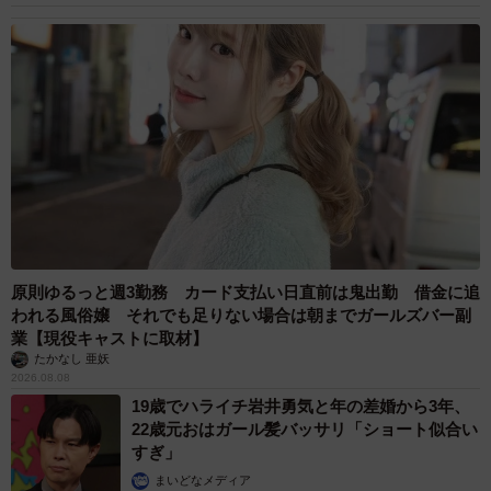
原則ゆるっと週3勤務 カード支払い日直前は鬼出勤 借金に追
われる風俗嬢 それでも足りない場合は朝までガールズバー副
業【現役キャストに取材】
たかなし 亜妖
2026.08.08
19歳でハライチ岩井勇気と年の差婚から3年、
22歳元おはガール髪バッサリ「ショート似合い
すぎ」
まいどなメディア