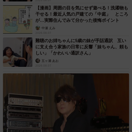
2026.08.07
【漫画】周囲の目を気にせず遊べる！洗濯物も
干せる！最近人気の戸建ての「中庭」 ところ
が…実際住んでみて分かった後悔ポイント
中瀬 えみ
2026.08.07
難聴のお姉ちゃんに5歳の妹が手話通訳 互い
に支え合う家族の日常に反響「妹ちゃん、頼も
しい」「かわいい通訳さん」
五ヶ瀬 あお
2026.08.07