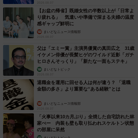
2026.08.07
【お盆の帰省】既婚女性の半数以上が「日常よ
り疲れる」 気遣いや準備で深まる夫婦の温度
感ギャップ鮮明に
まいどなニュース情報部
2026.08.07
父は「エミー賞」主演男優賞の真田広之 31歳
イケメン俳優が長髪ヒゲのワイルド近影「ガチ
ヒロさんそっくり」「新たな一面もステキ」
まいどなトピック
2026.08.07
退職金を運用に回せる人は何が違う？ 「退職
金額の多さ」より重要な“ある経験”とは
まいどなニュース情報部
2026.08.07
「火事以来10カ月ぶり」全焼した自宅訪れた林
家ぺー 内装も壁も取り払われスケルトン状態
の部屋に呆然
まいどなトピック