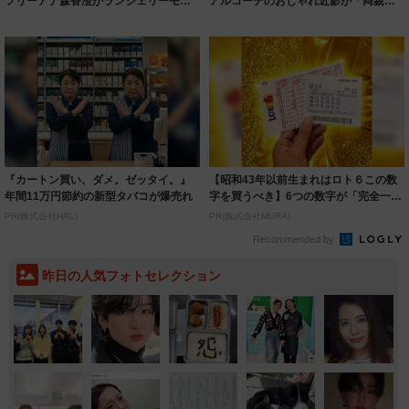
フリーアナ森香澄がランジェリーモデ
アルコーデのおしゃれ近影が「両親の
ルに ｢PE...
いいとこ取...
『カートン買い、ダメ。ゼッタイ。』
【昭和43年以前生まれはロト６この数
年間11万円節約の新型タバコが爆売れ
字を買うべき】6つの数字が「完全一
致」する方...
PR(株式会社HAL)
PR(株式会社MURA)
Recommended by
昨日の人気フォトセレクション