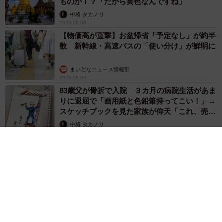
ものが！？「だから黄色なんですね」
中将 タカノリ
2026.08.06
【物価高が直撃】お盆帰省「予定なし」が約半
数 新幹線・高速バスの「使い分け」が鮮明に
まいどなニュース情報部
2026.08.06
83歳父が骨折で入院 ３カ月の病院生活があま
りに退屈で「画用紙と色鉛筆持ってこい！」→
スケッチブックを見た家族が仰天「これ、売れ
ますよ…」
中将 タカノリ
2026.08.06