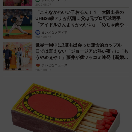
2026.08.07
「こんなかわいい子おるん！？」大阪出身の
UHB26歳アナが話題…父は元プロ野球選手
「アイドルさんよりかわいい」「めちゃ爽や
か」
まいどなメディア
2026.08.07
世界一周中に3度も出会った運命的カップル
口では言えない「ジョージアの熱い夜」に「も
うやめぇや！」藤井が猛ツッコミ連発【新婚さ
ん】
まいどなニュース
2026.08.07