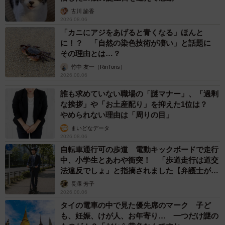
古川 諭香
2026.08.06
「カニにアジをあげると青くなる」ほんと
に！？ 「自然の染色技術が凄い」と話題に
その理由とは…？
竹中 友一（RinToris）
2026.08.06
誰も求めていない職場の「謎マナー」、「過剰
な挨拶」や「お土産配り」を抑えた1位は？
やめられない理由は「周りの目」
まいどなデータ
2026.08.06
自転車通行可の歩道 電動キックボードで走行
中、小学生とあわや衝突！ 「歩道走行は道交
法違反でしょ」と指摘されました【弁護士が解
説】
長澤 芳子
2026.08.06
タイの電車の中で見た優先席のマーク 子ど
も、妊娠、けが人、お年寄り… 一つだけ謎の