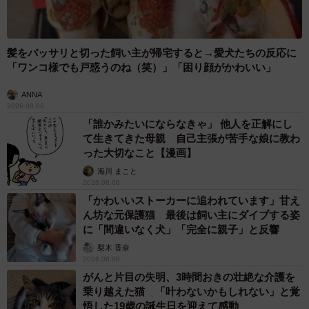
髪をバッサリと切った飼い主が帰宅すると→愛犬たちの反応に
「ワンコ様でも戸惑うのね（笑）」「困り顔がかわいい」
ANNA
2026.08.06
「誰かみたいにならなきゃ」 他人を正解にし
て生きてきた母親 自己主張が苦手な娘に教わ
った大切なこと【漫画】
海川 まこと
2026.08.06
「かわいいストーカーに追われています」甘え
ん坊な元保護猫 最後は飼い主にダイブする姿
に「間違いなく犬」「完全に親子」と反響
梨木 香奈
2026.08.06
がんと片目の失明、3時間おきの壮絶な介護を
乗り越えた猫 「叶わないかもしれない」と覚
悟した19歳の誕生日を迎えて感動