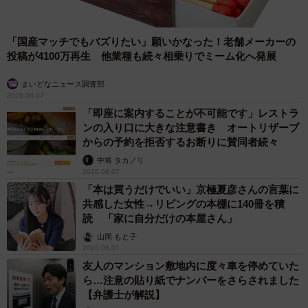
「国産マッチでもバズりたい」願いかなった！老舗メーカーの
投稿が4100万再生 他業種も続々相乗りでミーム化へ発展
まいどなニュース調査部
2026.08.07
「即座に案内することが不可能です」レストラ
ンの入り口に大きな注意書き オートリザーブ
からの予約を拒否するお断りに賛同者続々
中将 タカノリ
2026.08.07
「本は買うだけでいい」京極夏彦さんの言葉に
共感した女性→リビングの本棚に140冊を積
読 「家に自分だけの本屋さん」
山岡 もと子
2026.08.07
友人のマンション敷地内に度々車を停めていた
ら…注意の貼り紙でナンバーをさらされました
【弁護士が解説】