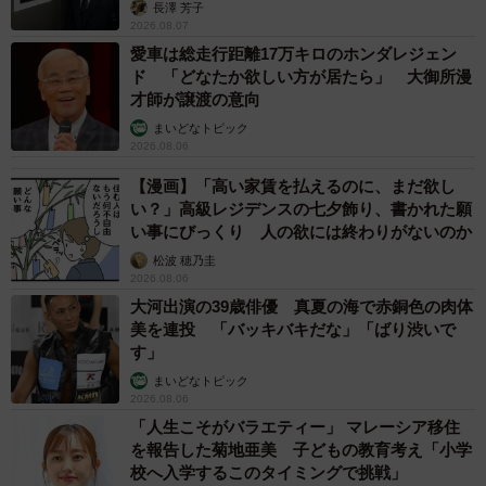
長澤 芳子
2026.08.07
愛車は総走行距離17万キロのホンダレジェン
ド 「どなたか欲しい方が居たら」 大御所漫
才師が譲渡の意向
まいどなトピック
2026.08.06
【漫画】「高い家賃を払えるのに、まだ欲し
い？」高級レジデンスの七夕飾り、書かれた願
い事にびっくり 人の欲には終わりがないのか
松波 穂乃圭
2026.08.06
大河出演の39歳俳優 真夏の海で赤銅色の肉体
美を連投 「バッキバキだな」「ばり渋いで
す」
まいどなトピック
2026.08.06
「人生こそがバラエティー」 マレーシア移住
を報告した菊地亜美 子どもの教育考え「小学
校へ入学するこのタイミングで挑戦」