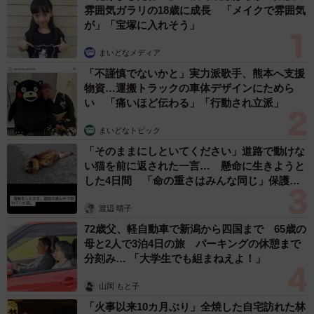
雰囲気ガラリの18歳に成長 「メイクで雰囲気
が」「宝塚に入れそう」
まいどなメディア
「不謹慎でないかと」実力派歌手、熊本へ支援
物資…運搬トラックの車体デザインにためら
い 「痛いほど伝わる」「行動され立派」
まいどなトピック
「そのままにしといてください」道路で動けな
い猫を前に返された一言… 懸命に生きようと
した4日間 「命の重さはみんな同じ」保護団
体代表の訴え
渡辺 晴子
72歳父、軽自動車で新潟から四国まで 65歳の
母と2人で3泊4日の旅 パーキングの休憩まで
分刻み… 「大学生でも組まねえよ！」
山岡 もと子
「火事以来10カ月ぶり」全焼した自宅訪れた林