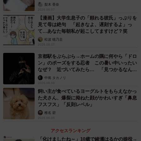
梨木 香奈
2026.08.07
【漫画】大学生息子の「頼れる彼氏」っぷりを
見て母は絶句 「起きなよ、遅刻するよ」っ
て…あなた毎朝私が起こしてますけど？笑
松波 穂乃圭
2026.08.07
京都駅をぶらぶら→ホームの隅に何やら「ドロ
ン」のポーズをする忍者 この暑い中いったい
なぜ？ 近づいてみたら… 「見つかるなんて
未熟」
中将 タカノリ
2026.08.06
飼い主が食べているヨーグルトをもらえなかっ
た犬さん、爆裂に拗ねた顔がかわいすぎ「鼻息
フスフス」「反則レベル」
椎名 碧
2026.08.06
アクセスランキング
「化けましたね～」10歳で綾瀬はるかの娘役→