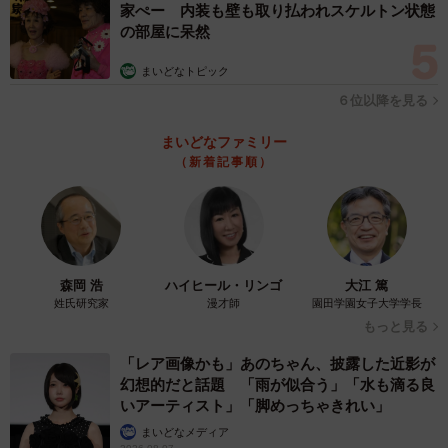
家ぺー 内装も壁も取り払われスケルトン状態
の部屋に呆然
まいどなトピック
６位以降を見る
まいどなファミリー
（新着記事順）
森岡 浩
ハイヒール・リンゴ
大江 篤
姓氏研究家
漫才師
園田学園女子大学学長
もっと見る
「レア画像かも」あのちゃん、披露した近影が
幻想的だと話題 「雨が似合う」「水も滴る良
いアーティスト」「脚めっちゃきれい」
まいどなメディア