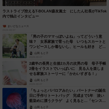
ラストライブ控えるT-BOLAN森友嵐士 にしたん社長がTikTok
内で独占インタビュー
まいどなニュース
2026.08.07
「男の子のママっぽいよね」ってどういう意
味？ 女系家族で育った母 いつもスカートと
ワンピースしか着ないし、ヒールも好き どの
へんが…
山岡 もと子
2026.08.07
2歳半の長男と生後2カ月の次男の母 母子手帳
2冊をイラストでいっぱいに 見る人を楽しま
せる家族ストーリーに「かわいすぎる！」
山岡 もと子
2026.08.07
「ちょっとババロアみたい」パートナーの誕生
日に手作りトートバッグ 完成まで1年 淡い
藍染めに漂うクラゲ よく見ると…「センスす
ごい」
山岡 もと子