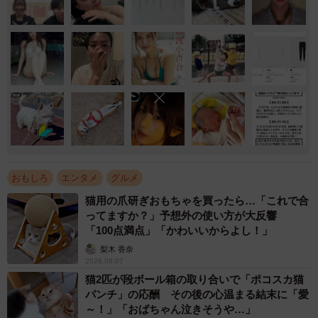
おもしろ
エンタメ
グルメ
猫用の爪研ぎおもちゃを買ったら…「これで合
ってますか？」予想外の使い方が大反響
「100点満点」「かわいいからよし！」
梨木 香奈
2026.08.07
猫2匹が段ボール箱の取り合いで「ポコスカ猫
パンチ」の応酬 その後の心温まる結末に「愛
～！」「おばちゃん泣きそうや…」