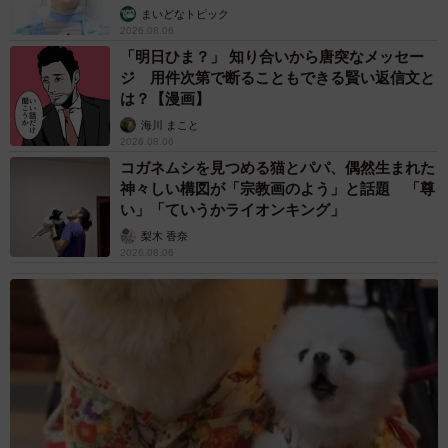
まいどなトピック
2026.08.06
「明日ひま？」 知り合いから唐突なメッセー
ジ 用件次第で断ることもできる賢い返信文と
は？【漫画】
海川 まこと
2026.08.06
コガネムシを見つめる猫とパパ、偶然生まれた
神々しい構図が「宗教画のよう」と話題 「尊
い」「ていうかライオンキング」
梨木 香奈
2026.08.06