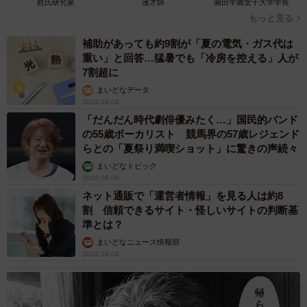
姓氏研究家
漫才師
園田学園女子大学学長
もっと見る
補助があっても約9割が「夏の電気・ガス代は
重い」と回答…猛暑でも「冷房を控える」人が
3/6
7割超に
まいどなデータ
抱き合って眠る猫ちゃんたち（提供画像）
2026.08.08
「だんだん時代劇俳優みたく…」国民的バンド
はちやさん「振り向いたら背後で抱き合ってました。普段
の55歳ボーカリスト 競馬界の57歳レジェンド
からくっついて寝てるのですが、なかなか見ない寝姿だっ
らとの「夏祭り満喫ショット」に驚きの声続々
たので撮りました」
まいどなトピック
2026.08.08
ネット通販で「運営者情報」を見る人は約8
割 信頼できるサイト・怪しいサイトの判断基
準とは？
まいどなニュース情報部
2026.08.08