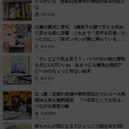
デルがいる 比叡山延暦寺の僧侶が語る伝説と
は
はちやさん「ゴミ箱のゴミをまとめた時に、新しい袋を入
浅井 佳穂
れ忘れていて、戻ったら猫が入っていました。可愛いなと
2026.08.08
思って撮っていたら前足を出して…という感じです」
12歳の愛犬に変化 1歳息子の膝で甘える初め
て見せる姿に反響 これまで「見守る立場」だ
ったのに…「頭ポンポンが愛に満ちている」
カゴに入っている猫さんは本当に可愛いですよね！でもよ
「尊…」
梨木 香奈
くよく見れば…すごくいい筋肉をしている！
2026.08.08
「テレビより私を見て？」パパの目の前に陣取
ーーこの屈強な猫さんを初めて見た時の感想を教えてくだ
る犬に1.4万いいね あまりにも健気な熱烈ア
さい。
ピールのちょっと切ない結末
梨木 香奈
2026.08.08
はちやさん「見た瞬間は普通に笑ってしまいました。急に
ムキッとなったのでそんな太くなる？って…。紐を噛みた
太っ腹！京都の老舗中華料理店がフルコース料
理50人前を無料提供 「一市民としてお礼を」
かったみたいなので力が入ったんだと思いますが、表情も
つながる善意の輪
強そうな感じでさらに笑いました」
京都新聞社
2026.08.08
ーー普段の猫さんはどんな感じですか？
赤ちゃんが気になる？ひょっこり顔を出す2匹