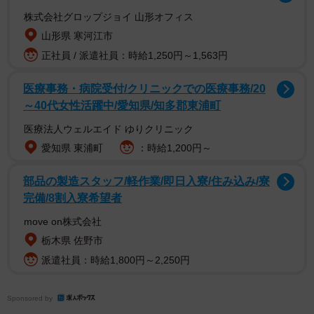
株式会社グロップジョイ 山形オフィス
山形県 寒河江市
正社員 / 派遣社員：時給1,250円～1,563円
医療事務・病院受付/クリニックでの医療事務/20
～40代女性活躍中/愛知県/知多郡東浦町
医療法人ウェルエイド ゆりクリニック
愛知県 東浦町
：時給1,200円～
部品の製造スタッフ/軽作業/即日入寮/住み込み/寮
完備/8割入寮希望者
move on株式会社
2/6
栃木県 佐野市
【アフター写真】突然屈強になる猫ちゃん（提供画像）
派遣社員：時給1,800円～2,250円
Sponsored by