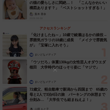
の猫の愛らしさに悶絶…！ 「こんなかわいい
構図あります？」「ベストショットすぎる！」
はちやさん「毎日、兄猫と取っ組み合いをしてますが、い
梨木 香奈
つも負けてます」
2026.08.08
アクセスランキング
ーー猫さんの、特にかわいい瞬間はどのような時が多いの
「化けましたね～」10歳で綾瀬はるかの娘役→
でしょうか？
雰囲気ガラリの18歳に成長 「メイクで雰囲気
が」「宝塚に入れそう」
はちやさん「可愛い瞬間はいろいろあるのですが、最近名
まいどなメディア
前を呼ぶと返事してくれるようになったのと、ごはんの場
「ウソだろ」体重130kgの女性芸人オダウエダ
所まで誘導してくれるのがお気に入りです。あとくっつい
植田 大学時代のほっそり姿に「マジで」
て寝てる時。毎日見てもいつも可愛いです」
ーー特にかわいい瞬間をとらえた写真を見せてください！
まいどなメディア
72歳父、軽自動車で新潟から四国まで 65歳の
母と2人で3泊4日の旅 パーキングの休憩まで
分刻み… 「大学生でも組まねえよ！」
山岡 もと子