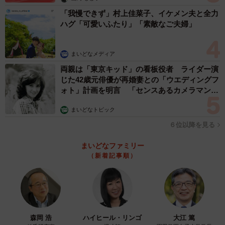
「我慢できず」村上佳菜子、イケメン夫と全力
ハグ「可愛いふたり」「素敵なご夫婦」
まいどなメディア
両親は「東京キッド」の看板役者 ライダー演
じた42歳元俳優が再婚妻との「ウエディングフ
ォト」計画を明言 「センスあるカメラマン求
む」
まいどなトピック
６位以降を見る
まいどなファミリー
（新着記事順）
森岡 浩
ハイヒール・リンゴ
大江 篤