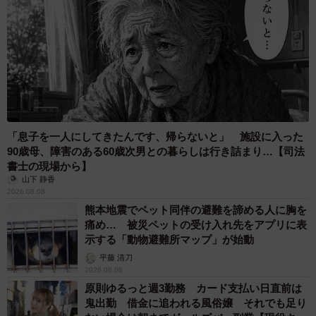
「息子を一人にしてきたんです、帰らないと」 施設に入った
90歳母、障害のある60歳次男との暮らしは行き詰まり…【司法
書士の現場から】
山下 静香
2026.08.08
熊本地震でペット同伴の避難を諦める人に胸を
痛め… 被災ペットの受け入れ先をアプリに表
示する「動物避難所マップ」が始動
平藤 清刀
2026.08.08
原則ゆるっと週3勤務 カード支払い日直前は
鬼出勤 借金に追われる風俗嬢 それでも足り