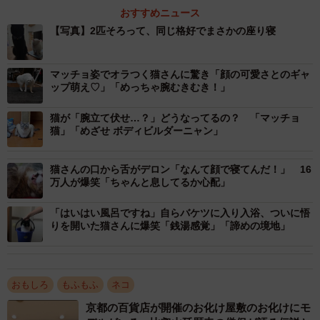
おすすめニュース
【写真】2匹そろって、同じ格好でまさかの座り寝
マッチョ姿でオラつく猫さんに驚き「顔の可愛さとのギャ
ップ萌え♡」「めっちゃ腕むきむき！」
猫が「腕立て伏せ…？」どうなってるの？ 「マッチョ
猫」「めざせ ボディビルダーニャン」
これは、ギャップ萌えですね。まるでジムで筋トレ指導す
猫さんの口から舌がデロン「なんて顔で寝てんだ！」 16
万人が爆笑「ちゃんと息してるか心配」
るトレーナーさんのような立派な筋肉です！
「はいはい風呂ですね」自らバケツに入り入浴、ついに悟
りを開いた猫さんに爆笑「銭湯感覚」「諦めの境地」
こちらの猫ちゃんを飼っているはちやさんにお話を聞きま
した（アカウント名などは非公開）。
ーーこちらの写真はどのようにして撮られたのでしょう
おもしろ
もふもふ
ネコ
か？
京都の百貨店が開催のお化け屋敷のお化けにモ