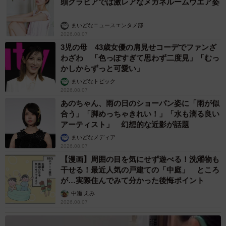
頭グラビアでは激レアなメガネルームウエア姿
まいどなニュースエンタメ部
2026.08.07
3児の母 43歳女優の肩見せコーデでファンざ
わざわ 「色っぽすぎて思わず二度見」「むっ
かしからずっと可愛い」
6/6
まいどなトピック
2026.08.07
「なんだこれ？」紐に興味を示す猫さん、このあと屈強な姿に（提供写
あのちゃん、雨の日のショーパン姿に「雨が似
真）
合う」「脚めっちゃきれい！」「水も滴る良い
アーティスト」 幻想的な近影が話題
まいどなメディア
2026.08.07
【漫画】周囲の目を気にせず遊べる！洗濯物も
干せる！最近人気の戸建ての「中庭」 ところ
が…実際住んでみて分かった後悔ポイント
中瀬 えみ
2026.08.07