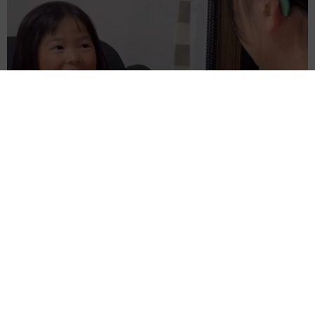
難聴のお姉ちゃんに5歳の妹が手話通訳 互いに支え合う家族の
日常に反響「妹ちゃん、頼もしい」「かわいい通訳さん」
五ヶ瀬 あお
2026.08.07
ラストライブ控えるT-BOLAN森友嵐士 にし
たん社長がTikTok内で独占インタビュー
まいどなニュース
2026.08.07
「男の子のママっぽいよね」ってどういう意