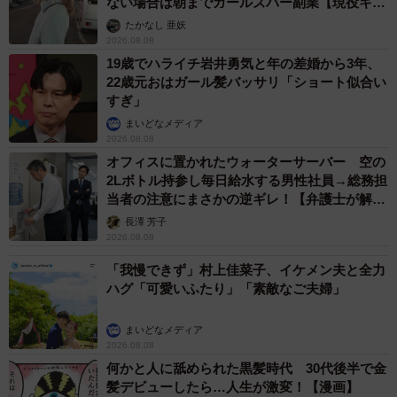
ない場合は朝までガールズバー副業【現役キャ
4/6
ストに取材】
たかなし 亜妖
2026.08.08
飼い主さんの肩の上で寝ちゃった猫さん（提供画像）
19歳でハライチ岩井勇気と年の差婚から3年、
22歳元おはガール髪バッサリ「ショート似合い
はちやさん「肩の上が好きで乗っかって紐で遊んでるうち
すぎ」
に寝てしまったところです。背中に飛びついて登ってきて
まいどなメディア
たのですが、大きくなって登れなくなってしまったみたい
2026.08.08
で最近はあまり見れなくなりました」
オフィスに置かれたウォーターサーバー 空の
2Lボトル持参し毎日給水する男性社員→総務担
当者の注意にまさかの逆ギレ！【弁護士が解
説】
長澤 芳子
2026.08.08
「我慢できず」村上佳菜子、イケメン夫と全力
ハグ「可愛いふたり」「素敵なご夫婦」
まいどなメディア
2026.08.08
何かと人に舐められた黒髪時代 30代後半で金
髪デビューしたら…人生が激変！【漫画】