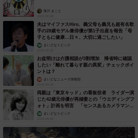
海川 まこと
2026.08.08
夫はマイファスHiro、義父母も義兄も超有名歌
手の28歳モデル兼俳優が第1子出産を報告「母
子ともに健康…日々、大切に過ごしたい」
まいどなトピック
2026.08.08
お盆明けは介護相談が3割増加 帰省時に確認
したい「離れて暮らす親の異変」チェックポイ
ントは？
まいどなニュース情報部
2026.08.08
5/6
両親は「東京キッド」の看板役者 ライダー演
並んで座ったまま寝ちゃった2匹の猫さん（提供画像）
じた42歳元俳優が再婚妻との「ウエディングフ
ォト」計画を明言 「センスあるカメラマン求
む」
はちやさん「年末くらいに並んでうたた寝してるのが可愛
まいどなトピック
2026.08.08
くて撮りました。生後3カ月くらいでまだまだ小さい頃です
ね」