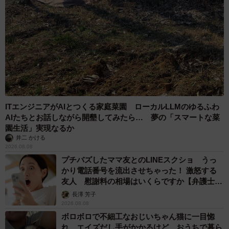
「ねこはいいぞ！！」と話すはちやさん、毎日こんなに可
愛い猫ちゃんたちと一緒に生活しているはちやさんがうら
やましいです。
ITエンジニアがAIとつくる家庭菜園 ローカルLLMのゆるふわ
AIたちとお話しながら開墾してみたら… 夢の「スマートな菜
園生活」実現なるか
井二 かける
2026.08.08
プチバズしたママ友とのLINEスクショ うっ
かり電話番号を流出させちゃった！ 激怒する
友人 慰謝料の相場はいくらですか【弁護士が
解説】
長澤 芳子
2026.08.08
ボロボロで不細工なおじいちゃん猫に一目惚
れ エイズだし手がかかるけど…おうちで暮ら