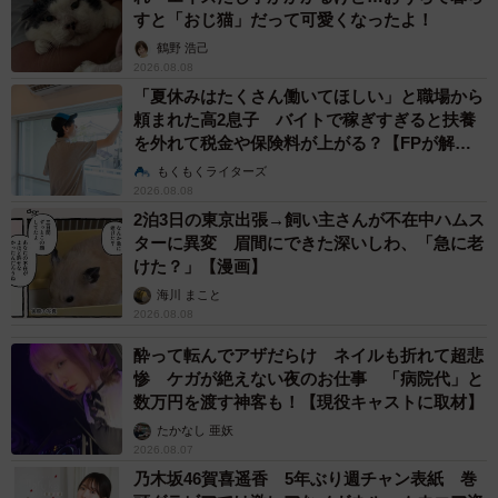
すと「おじ猫」だって可愛くなったよ！
鶴野 浩己
2026.08.08
「夏休みはたくさん働いてほしい」と職場から
頼まれた高2息子 バイトで稼ぎすぎると扶養
を外れて税金や保険料が上がる？【FPが解
説】
もくもくライターズ
2026.08.08
2泊3日の東京出張→飼い主さんが不在中ハムス
ターに異変 眉間にできた深いしわ、「急に老
けた？」【漫画】
海川 まこと
2026.08.08
酔って転んでアザだらけ ネイルも折れて超悲
惨 ケガが絶えない夜のお仕事 「病院代」と
数万円を渡す神客も！【現役キャストに取材】
たかなし 亜妖
2026.08.07
乃木坂46賀喜遥香 5年ぶり週チャン表紙 巻