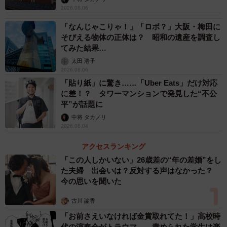
2026.08.06
また、2位の「横浜」は、上位の街共通の理由で支持されて
「なんじゃこりゃ！」「ロボ？」大阪・梅田に
いますが、「現実的には一生住まないと思う」という回答
そびえる物体の正体は？ 昭和の遺産を調査し
てみた結果…
が56.8％と、上位10位のなかで最も高くなっていたといい
太田 浩子
ます。3位の「みなとみらい」は、「イメージが良いから」
2026.08.06
（48.3％）という回答が多く、さらに「よく遊びに行く街
「貼り紙」に驚き……「Uber Eats」だけ対応
だから」（24.6％）、「住んでいると人に自慢できそうだ
に差！？ タワーマンションで発見した“不公
平”が話題に
から」（17.3％）という回答が多いことが特徴となってい
中将 タカノリ
るそうです。
2026.08.04
アクセスランキング
ちなみに、「住みたい理由」には「交通利便性」
「この人しかいない」26歳差の“年の差婚”をし
（37.3％）、「生活利便性」（36.6％）、「イメージの良
た夫婦 出会いは？反対する声はなかった？
さ」（32.8％）、「繁華街があること」（21.8％）等があ
今の思いを聞いた
げられており、「住んでいない理由」には、「家賃が高く
古川 諭香
て払えない」（30.5％）、「価格が高くて買えない」
「お前さえいなければ金賞取れてた！」高校時
（24.0％）等があげられたといいます。また、「住みたい
代の演奏会がトラウマ……責められた学生は楽