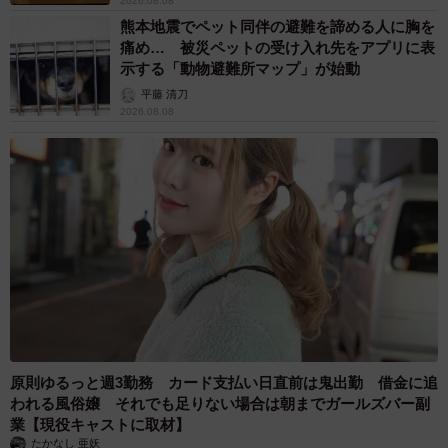
2026.08.08
熊本地震でペット同伴の避難を諦める人に胸を
（15.6％）の合計が56.5％で、半数以上が今住んでいる街
痛め… 被災ペットの受け入れ先をアプリに表
を評価する結果となっていたそうです。
示する「動物避難所マップ」が始動
平藤 清刀
◇ ◇
2026.08.08
【出典】▽いい部屋ネット「住みたい街ランキング2022＜
首都圏版＞」
原則ゆるっと週3勤務 カード支払い日直前は鬼出勤 借金に追
われる風俗嬢 それでも足りない場合は朝までガールズバー副
業【現役キャストに取材】
たかなし 亜妖