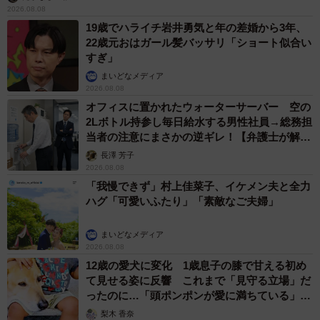
2026.08.08
19歳でハライチ岩井勇気と年の差婚から3年、
22歳元おはガール髪バッサリ「ショート似合い
すぎ」
まいどなメディア
2026.08.08
オフィスに置かれたウォーターサーバー 空の
2Lボトル持参し毎日給水する男性社員→総務担
当者の注意にまさかの逆ギレ！【弁護士が解
説】
長澤 芳子
2026.08.08
「我慢できず」村上佳菜子、イケメン夫と全力
ハグ「可愛いふたり」「素敵なご夫婦」
まいどなメディア
2026.08.08
12歳の愛犬に変化 1歳息子の膝で甘える初め
て見せる姿に反響 これまで「見守る立場」だ
ったのに…「頭ポンポンが愛に満ちている」
「尊…」
梨木 香奈