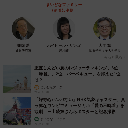
まいどなファミリー
（新着記事順）
4/6
首都圏の住みたい街（自治体）ランキングTOP20（提供画像）
森岡 浩
ハイヒール・リンゴ
大江 篤
姓氏研究家
漫才師
園田学園女子大学学長
首都圏の住みたい自治体の1位は「世田谷区」でした。2位
もっと見る
は去年1位の「港区」、3位は「住みたい街（駅）ランキン
正直しんどい夏のレジャーランキング、3位
グ＜首都圏版＞」で1位を獲得した吉祥寺駅のある「武蔵野
「帰省」、2位「バーベキュー」を抑えた1位
は？
市」という結果になりました。
まいどなデータ
2026.08.09
ランキングに順位変動はあるものの、昨年調査でトップ10
「好奇心ハンパない」NHK気象キャスター、真
入りした自治体が、今回のランキングでもトップ10にラン
っ赤なワンピでミュージカル「愛の不時着」を
観劇 三山凌輝さんらポスターと記念撮影
クインする結果となっており、大きな変動はなかったとい
まいどなトピック
います。ちなみに、11位～20位は、順位変動はあるもの
2026.08.09
の、9つの自治体が昨年と同様にランクインしているなか