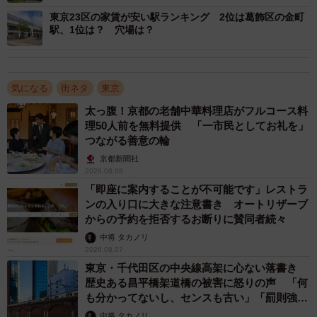
東京23区の家賃が安い駅ランキング 2位は葛飾区の金町
駅、1位は？ 穴場は？
気になる
街ネタ
東京
太っ腹！京都の老舗中華料理店がフルコース料
理50人前を無料提供 「一市民としてお礼を」
つながる善意の輪
3/6
京都新聞社
2026.08.08
首都圏版住みたい街（駅）上位の特徴（提供画像）
「即座に案内することが不可能です」レストラ
ンの入り口に大きな注意書き オートリザーブ
なお、住みたい街（駅）上位の特徴としては、1位の「吉祥
からの予約を拒否するお断りに賛同者続々
寺」は、「交通利便性」（35.1％）、「生活利便性の高
中将 タカノリ
さ」（48.1％）、「イメージの良さ」（35.8％）、「繁華
2026.08.07
東京・千代田区の中央線高架に心ない落書き
街等があるから」（28.8％）のほかに、「住みたい街とし
歴史ある昌平橋架道橋の被害に怒りの声 「何
て有名だから」（24.7％）、「個人商店や特徴のあるお店
も分かってないし、センスも古い」「罰則強化
があるから」（27.7％）という声が寄せられたそうです。
して」
中将 タカノリ