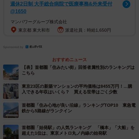
週休2日制 大手総合病院で医療事務&外来受付
@1650
2/6
マンパワーグループ株式会社
首都圏の住みたい街（駅）ランキングTOP10（提供画像）
東京都 東大和市
派遣社員：時給1,650円
首都圏の住みたい街（駅）の1位「吉祥寺」と2位「横浜」
Sponsored by
はどちらも4年連続で順位をキープ。3位に「街の住みここ
ち（駅）ランキング＜首都圏版＞」で1位の高い評価を得て
おすすめニュース
いる「みなとみらい」がランクインする結果となりまし
【表】首都圏「住みたい街」回答者属性別のランキングは
こちら
た。トップ10の駅のうち8駅は、昨年と同じ顔ぶれなもの
の、5位は昨年11位の「東京A（茅場町・京橋・宝町・東
東京23区の新築マンションの平均価格は8455万円！…購
入できる年収はいくら？ 買える世帯はごく少数
京・日本橋・八丁堀）」、9位は昨年12位の「新宿A（新
宿・新宿三丁目・西武新宿・新宿西口・都庁前）」がそれ
首都圏「住み心地が良い沿線」ランキングTOP10 東急電
ぞれ順位を上げてトップ10入りをしたそうです。
鉄から5路線がランクイン
首都圏「始発駅」の人気ランキング 「橋本」「大船」を
超えた1位は、東京メトロ丸ノ内線の始発駅