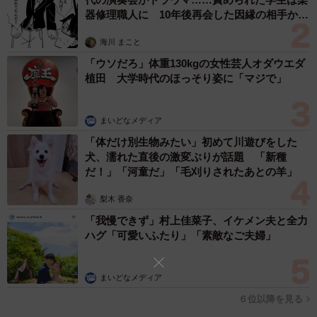
街」には、「よく遊びに行く」と回答した人が上位10位の
器修理職人に 10年後再会した因縁の相手から
平均で37.7％、「現実的には一生住まないと思う」と答え
思わぬ申し出【漫画】
海川 まこと
た方が上位10位で44.5％となっていたそうです。
「ウソだろ」体重130kgの女性芸人オダウエダ
植田 大学時代のほっそり姿に「マジで」
◇ ◇
まいどなメディア
「体だけ別生物みたい」初めて川遊びをした
犬、濡れた直後の激変ぶりが話題 「新種
だ！」「河童だ」「毛刈りされたあとの羊」
梨木 香奈
「我慢できず」村上佳菜子、イケメン夫と全力
ハグ「可愛いふたり」「素敵なご夫婦」
まいどなメディア
６位以降を見る