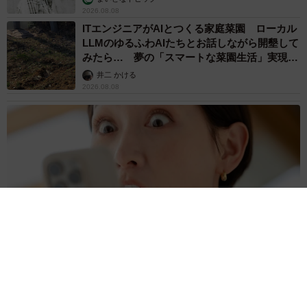
2026.08.08
ITエンジニアがAIとつくる家庭菜園 ローカル
LLMのゆるふわAIたちとお話しながら開墾して
みたら… 夢の「スマートな菜園生活」実現な
るか
井二 かける
2026.08.08
プチバズしたママ友とのLINEスクショ うっかり電話番号を流
出させちゃった！ 激怒する友人 慰謝料の相場はいくらですか
【弁護士が解説】