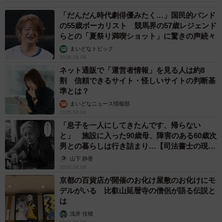
て、昨年と同様に1位は「吉祥寺」、2位は「横浜」でし
「だんだん時代劇俳優みたく…」国民的バンド
た。3位以降については、20～30歳代では「中目黒」「東
の55歳ボーカリスト 競馬界の57歳レジェンド
京A」「恵比寿」「新宿」など東京23区の人気が高い一方
らとの「夏祭り満喫ショット」に驚きの声続々
で、年齢が上がるにつれ、「鎌倉」「大宮」「浦和」など
まいどなトピック
2026.08.08
郊外の駅の順位が上がる傾向が伺えたといいます。
ネット通販で「運営者情報」を見る人は約8
割 信頼できるサイト・怪しいサイトの判断基
また、40歳未満の男女別、50歳未満の夫婦子どもありの場
準とは？
合でも、1位は「吉祥寺」、2位は「横浜」でした。男性は
まいどなニュース情報部
「東京A」や「新宿A」「渋谷」などの繁華街がある駅を好
2026.08.08
「息子を一人にしてきたんです、帰らない
む傾向にある一方で、女性や50歳未満の子どもがいる夫婦
と」 施設に入った90歳母、障害のある60歳次
では、「鎌倉」や「浦和」、「流山おおたかの森」といっ
男との暮らしは行き詰まり…【司法書士の現場
た郊外の街を好む傾向が見られ、年齢が上がるにつれ、
から】
山下 静香
「住みたい街は特にない」「今住んでいる街に住み続けた
2026.08.08
京都の百貨店が開催のお化け屋敷のお化けにモ
い」の比率が上昇する傾向伺えたそうです。
デルがいる 比叡山延暦寺の僧侶が語る伝説と
は
なお、同アンケートでは「住みたい街が特にない」
浅井 佳穂
（40.9％）、「今住んでいる街に住み続けたい」