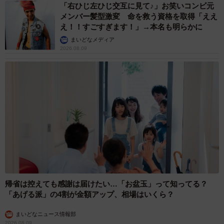
「右ひじ左ひじ交互に見て♪」お笑いコンビ元
で、昨年は21位だった「藤沢市」が15位に順位を上げたそ
メンバー髪型激変 命を救う資格を取得「ええ
え！！すごすぎます！」→本名も明らかに
うです。
まいどなメディア
2026.08.09
◇ ◇
帰省は控えても感謝は届けたい…「お盆玉」って知ってる？
「あげる派」の4割が金額アップ、相場はいくら？
5/6
まいどなニュース情報部
2026.08.09