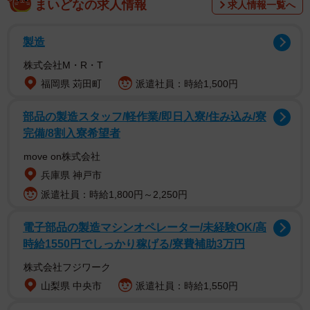
まいどなの求人情報
求人情報一覧へ
2022年3月に行われた調査です。なお、集計では近接駅を
統合しており、2つ以上近接駅を統合した場合は、駅名の後
製造
にA（area）を付記し、以下のように表記しています。「東
株式会社M・R・T
京A：茅場町・京橋・宝町・東京・日本橋・八丁堀（住みこ
福岡県 苅田町
派遣社員：時給1,500円
こちランキングでは日本橋・京橋Ａと表記）」「新宿A：新
宿・新宿三丁目・西武新宿・新宿西口・都庁前」「立川A：
部品の製造スタッフ/軽作業/即日入寮/住み込み/寮
完備/8割入寮希望者
立川・立川北・立川南」
move on株式会社
兵庫県 神戸市
派遣社員：時給1,800円～2,250円
電子部品の製造マシンオペレーター/未経験OK/高
時給1550円でしっかり稼げる/寮費補助3万円
株式会社フジワーク
山梨県 中央市
派遣社員：時給1,550円