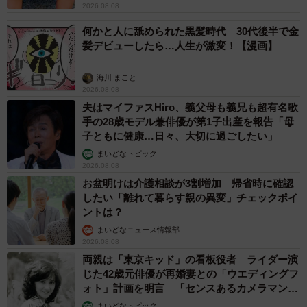
2026.08.08
何かと人に舐められた黒髪時代 30代後半で金
髪デビューしたら…人生が激変！【漫画】
海川 まこと
2026.08.08
夫はマイファスHiro、義父母も義兄も超有名歌
手の28歳モデル兼俳優が第1子出産を報告「母
子ともに健康…日々、大切に過ごしたい」
まいどなトピック
2026.08.08
お盆明けは介護相談が3割増加 帰省時に確認
したい「離れて暮らす親の異変」チェックポイ
ントは？
まいどなニュース情報部
2026.08.08
両親は「東京キッド」の看板役者 ライダー演
じた42歳元俳優が再婚妻との「ウエディングフ
ォト」計画を明言 「センスあるカメラマン求
む」
まいどなトピック