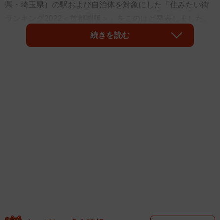
県・埼玉県）の駅および自治体を対象にした「住みたい街
ランキング2022＜首都圏版＞」をこのほど発表しました。
首都圏居住の20歳以上の男女5万3853人を対象に聞いた調
続きを読む
査で、住みたい街（駅）の1位には「吉祥寺（JR中央
線）」が選ばれました。また、住みたい自治体の1位は「東
京都世田谷区」が選ばれたそうです。