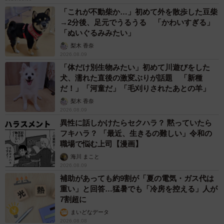
住みたい街ランキング2022＜首都圏版＞駅 回答者属性別TOP10（提供画
像）
「これが不動柴か…」初めて外を散歩した豆柴
→2分後、足元でうるうる 「かわいすぎる」
「ぬいぐるみみたい」
梨木 香奈
2026.08.09
「体だけ別生物みたい」初めて川遊びをした
犬、濡れた直後の激変ぶりが話題 「新種
だ！」「河童だ」「毛刈りされたあとの羊」
梨木 香奈
2026.08.09
異性に話しかけたらセクハラ？ 黙っていたら
フキハラ？ 「最近、生きるの難しい」令和の
職場で悩む上司【漫画】
海川 まこと
6/6
2026.08.09
補助があっても約9割が「夏の電気・ガス代は
住みたい街ランキング2022＜首都圏版＞駅 回答者属性別TOP10（提供画
重い」と回答…猛暑でも「冷房を控える」人が
像）
7割超に
まいどなデータ
回答者属性別に見ると、20～60歳以上までの全年代におい
2026.08.08