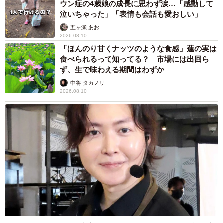
ウン症の4歳娘の成長に思わず涙…「感動して
泣いちゃった」「表情も会話も愛おしい」
五ヶ瀬 あお
2026.08.10
「ほんのり甘くナッツのような食感」蓮の実は
食べられるって知ってる？ 市場には出回ら
ず、生で味わえる期間はわずか
中将 タカノリ
2026.08.10