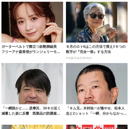
ガーターベルトで際立つ妖艶脚線美
８月のロト6はこの方法で買え!!６つの
フリーアナ森香澄がランジェリーモデ
数字が『完全一致』する方法
ルに ｢PE...
PR(株式会社MURA)
「一瞬誰かと…」彦摩呂、30キロ近く
「キム兄」木村祐一が激やせ、松本人
減量した姿に反響 既製品の防護服が
志と2ショット「一瞬、分からなかった
着られると...
わ」「テキ...