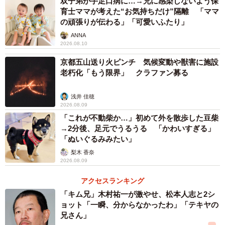
双子弟が手足口病に…→兄に感染しないよう保
育士ママが考えた“お気持ちだけ”隔離 「ママ
の頑張りが伝わる」「可愛いふたり」
ANNA
2026.08.10
京都五山送り火ピンチ 気候変動や獣害に施設
老朽化「もう限界」 クラファン募る
浅井 佳穂
2026.08.09
「これが不動柴か…」初めて外を散歩した豆柴
→2分後、足元でうるうる 「かわいすぎる」
「ぬいぐるみみたい」
梨木 香奈
2026.08.09
アクセスランキング
「キム兄」木村祐一が激やせ、松本人志と2シ
ョット「一瞬、分からなかったわ」「テキヤの
兄さん」