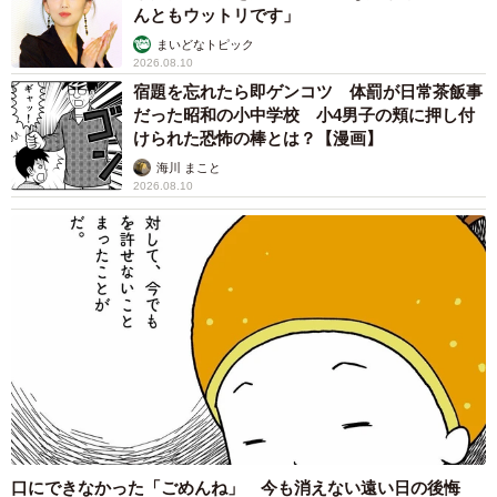
んともウットリです」
まいどなトピック
2026.08.10
宿題を忘れたら即ゲンコツ 体罰が日常茶飯事
だった昭和の小中学校 小4男子の頬に押し付
けられた恐怖の棒とは？【漫画】
海川 まこと
2026.08.10
口にできなかった「ごめんね」 今も消えない遠い日の後悔