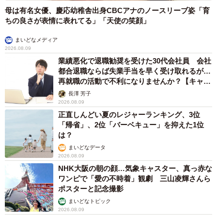
母は有名女優、慶応幼稚舎出身CBCアナのノースリーブ姿「育
ちの良さが表情に表れてる」「天使の笑顔」
まいどなメディア
2026.08.09
業績悪化で退職勧奨を受けた30代会社員 会社
都合退職ならば失業手当を早く受け取れるが…
再就職の活動で不利になりませんか？【キャリ
アカウンセラーが解説】
長澤 芳子
2026.08.09
正直しんどい夏のレジャーランキング、3位
「帰省」、2位「バーベキュー」を抑えた1位
は？
まいどなデータ
2026.08.09
NHK大阪の朝の顔…気象キャスター、真っ赤な
ワンピで「愛の不時着」観劇 三山凌輝さんら
ポスターと記念撮影
まいどなトピック
2026.08.09