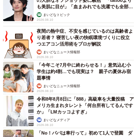
の大胆なオフショット姿に騒然 「tattooより
も美肌に目が」「血まみれでも洗濯でも全部か
っこいい」
まいどなトピック
2026.08.10
夜間の熱中症、不安を感じているのは高齢者よ
り若者？ 寝苦しい夜の快眠環境づくりに役立
つエアコン活用術をプロが解説
まいどなニュース情報部
2026.08.10
「今年こそ7月中に終わらせる！」意気込む小
学生は約4割…でも現実は？ 親子の夏休み宿
題事情
まいどなニュース情報部
2026.08.10
令和8年8月8日に「888」高級車を大量投稿 ア
メリカ生まれタレント「何台所有してるんです
か」「LMカッコよすぎ」
まいどなメディア
2026.08.10
「No！パパは車行って」初めて1人で登園 ダ