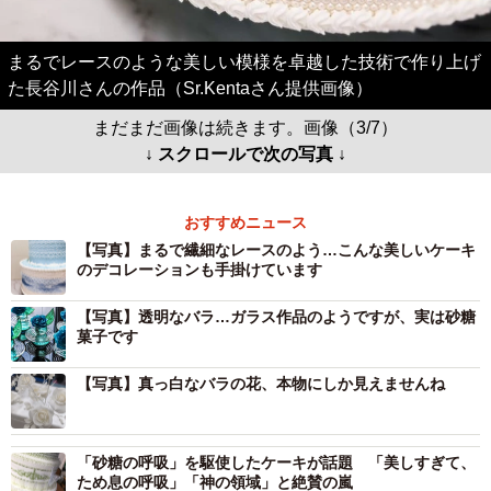
まるでレースのような美しい模様を卓越した技術で作り上げ
た長谷川さんの作品（Sr.Kentaさん提供画像）
まだまだ画像は続きます。画像（3/7）
↓ スクロールで次の写真 ↓
おすすめニュース
【写真】まるで繊細なレースのよう…こんな美しいケーキ
のデコレーションも手掛けています
【写真】透明なバラ…ガラス作品のようですが、実は砂糖
菓子です
【写真】真っ白なバラの花、本物にしか見えませんね
「砂糖の呼吸」を駆使したケーキが話題 「美しすぎて、
ため息の呼吸」「神の領域」と絶賛の嵐