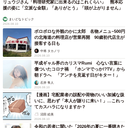
リュウジさん「料理研究家に出来るのはこれくらい」 熊本応
援の姿に「立派な金額」「ありがとう」「頭が上がりません」
まいどなトピック
2026.08.10
ボロボロな外観のかに太郎 名物メニュ−500円
の北海道の料理店が営業再開 90歳初代店主が
接客する日も
中将 タカノリ
2026.08.10
平成ギャル界のカリスマRumi 心ない言葉に
傷ついたコロナ禍 「ホンマでっか!?TV」から
朝ドラへ 「アンチを見返す日がキター！」
石井 隼人
2026.08.10
【漫画】宅配業者の誤配や荷物のいい加減な扱
いに、思わず「本人が謝りに来い！」…これっ
てカスハラになりますか？
沼田 絵美
2026.08.10
令和の若者に聞いた「2026年の夏に一番聴きた