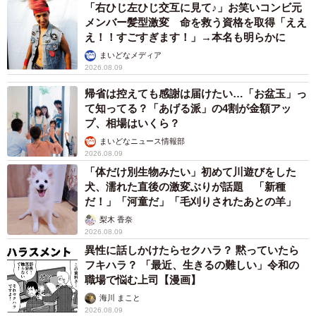
「右ひじ左ひじ交互に見て♪」お笑いコンビ元
メンバー髪型激変 命を救う資格を取得「ええ
え！！すごすぎます！」→本名も明らかに
まいどなメディア
2026.08.09
帰省は控えても感謝は届けたい…「お盆玉」っ
て知ってる？「あげる派」の4割が金額アッ
プ、相場はいくら？
まいどなニュース情報部
2026.08.09
「体だけ別生物みたい」初めて川遊びをした
犬、濡れた直後の激変ぶりが話題 「新種
だ！」「河童だ」「毛刈りされたあとの羊」
梨木 香奈
2026.08.09
異性に話しかけたらセクハラ？ 黙っていたら
フキハラ？ 「最近、生きるの難しい」令和の
職場で悩む上司【漫画】
海川 まこと
2026.08.09