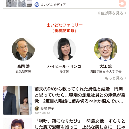
まいどなメディア
６位以降を見る
まいどなファミリー
（新着記事順）
森岡 浩
ハイヒール・リンゴ
大江 篤
姓氏研究家
漫才師
園田学園女子大学学長
もっと見る
前夫のDVから救ってくれた男性と結婚 円満
と思っていたら…職場の派遣社員との浮気が発
覚 2度目の離婚に踏み切るべきか悩んでいま
す【夫婦関係修復カウンセラーが解説】
長澤 芳子
2026.08.10
「嗚呼、猫になりたひ」 51歳女優 すらりと
した腕で愛猫を抱っこ 上品な美しさに「にゃ