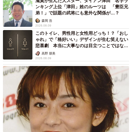
滋賀が生んだ大スター、ダイアン津田 名字ラ
ンキング上位「津田」姓のルーツは 「豊臣兄
弟！」で話題の武将にも意外な関係が…？
森岡 浩
2026.08.09
このトイレ、男性用と女性用どっち！？「おし
ゃれ」で「格好いい」デザインが生む笑えない
悲喜劇 本当に大事なのは目立つことではな
く…
高野 朋美
2026.08.09