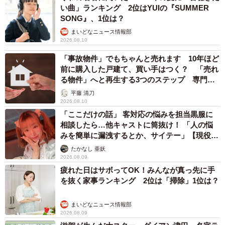
い曲」ランキング 2位はYUIの『SUMMER
SONG』、1位は？
まいどなニュース情報部
2026.08.10
「事故物件」でもちゃんと売れます 10年ほど
前に購入した戸建て、買い手はつく？ 「売れ
る物件」へと再生する3つのステップ 専門家
が解説
平藤 清刀
2026.08.10
「ここだけの話」 客対応の悩みを担当黒服に
相談したら…他キャストに筒抜け！ 「人の悩
みを簡単に漏洩するとか、サイテー」【現役キ
ャストに取材】
たかなし 亜妖
2026.08.09
疲れた日はサボってOK！みんなが真っ先に手
を抜く家事ランキング 2位は「掃除」1位は？
まいどなニュース情報部
2026.08.09