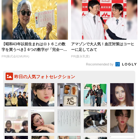
【昭和43年以前生まれはロト６この数
アマゾンで大人気！血圧対策はコーヒ
字を買うべき】6つの数字が「完全一
ーに足してみて
致」する方...
PR(株式会社MURA)
PR(森永乳業)
Recommended by
昨日の人気フォトセレクション