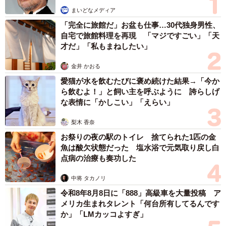
まいどなメディア
「完全に旅館だ」お盆も仕事…30代独身男性、
自宅で旅館料理を再現 「マジですごい」「天
才だ」「私もまねしたい」
金井 かおる
愛猫が水を飲むたびに褒め続けた結果→「今か
ら飲むよ！」と飼い主を呼ぶように 誇らしげ
な表情に「かしこい」「えらい」
梨木 香奈
お祭りの夜の駅のトイレ 捨てられた1匹の金
魚は酸欠状態だった 塩水浴で元気取り戻し白
点病の治療も奏功した
中将 タカノリ
令和8年8月8日に「888」高級車を大量投稿 ア
メリカ生まれタレント「何台所有してるんです
か」「LMカッコよすぎ」