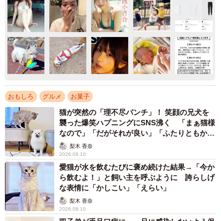
おもしろ
グルメ
お菓子
猫が突然の「理不尽パンチ」！ 笑顔の兄犬を
襲った爆笑ハプニングにSNS沸く 「まぁ猫様
なので」「だがそれが良い」「ふたりともかわ
いいね」
梨木 香奈
2026.08.10
愛猫が水を飲むたびに褒め続けた結果→「今か
ら飲むよ！」と飼い主を呼ぶように 誇らしげ
な表情に「かしこい」「えらい」
梨木 香奈
2026.08.10