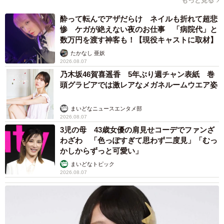
もっと見る
酔って転んでアザだらけ ネイルも折れて超悲
惨 ケガが絶えない夜のお仕事 「病院代」と
数万円を渡す神客も！【現役キャストに取材】
たかなし 亜妖
2026.08.07
乃木坂46賀喜遥香 5年ぶり週チャン表紙 巻
頭グラビアでは激レアなメガネルームウエア姿
まいどなニュースエンタメ部
2026.08.07
3児の母 43歳女優の肩見せコーデでファンざ
わざわ 「色っぽすぎて思わず二度見」「むっ
かしからずっと可愛い」
まいどなトピック
2026.08.07