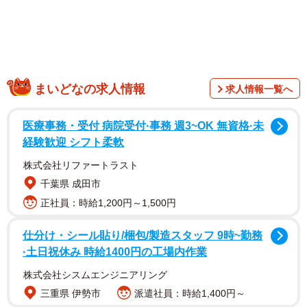
まいどなの求人情報
求人情報一覧へ
医療事務・受付 病院受付·事務 週3~OK 無資格·未
「冷やし中華はじめました」も、必ず出すわけじ
経験歓迎 シフト柔軟
ゃない
株式会社リファートラスト
千葉県 成田市
東京都内で34店舗を展開する中華料理店「福しん」の代表
正社員：時給1,200円～1,500円
取締役、高橋順さんに伺った。
仕分け・シール貼り/梱包/製造スタッフ 9時~勤務
「『冷やし中華はじめました』の貼り紙を出す時期は4月中
·土日祝休み 時給1400円の工場内作業
旬から5月上旬の間です。『冷やし中華終わりました』の貼
株式会社シスムエンジニアリング
り紙を出さない理由は、ポスターを貼れるスペースに限り
三重県 伊勢市
派遣社員：時給1,400円～
があるので、終わった告知よりも新しい商品の告知をした