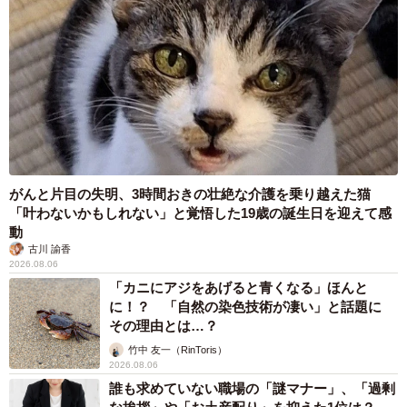
がんと片目の失明、3時間おきの壮絶な介護を乗り越えた猫
「叶わないかもしれない」と覚悟した19歳の誕生日を迎えて感
動
古川 諭香
2026.08.06
「カニにアジをあげると青くなる」ほんと
に！？ 「自然の染色技術が凄い」と話題に
その理由とは…？
竹中 友一（RinToris）
2026.08.06
誰も求めていない職場の「謎マナー」、「過剰