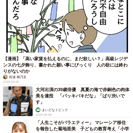
【漫画】「高い家賃を払えるのに、まだ欲しい？」高級レジデ
ンスの七夕飾り、書かれた願い事にびっくり 人の欲には終わ
りがないのか
松波 穂乃圭
2026.08.06
大河出演の39歳俳優 真夏の海で赤銅色の肉体
美を連投 「バッキバキだな」「ばり渋いで
す」
まいどなトピック
2026.08.06
「人生こそがバラエティー」 マレーシア移住
を報告した菊地亜美 子どもの教育考え「小学