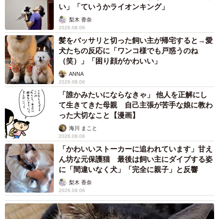
い」「ていうかライオンキング」
梨木 香奈
2026.08.06
髪をバッサリと切った飼い主が帰宅すると→愛
犬たちの反応に「ワンコ様でも戸惑うのね
（笑）」「困り顔がかわいい」
ANNA
2026.08.06
「誰かみたいにならなきゃ」 他人を正解にし
て生きてきた母親 自己主張が苦手な娘に教わ
った大切なこと【漫画】
海川 まこと
2026.08.06
「かわいいストーカーに追われています」甘え
ん坊な元保護猫 最後は飼い主にダイブする姿
に「間違いなく犬」「完全に親子」と反響
梨木 香奈
2026.08.06