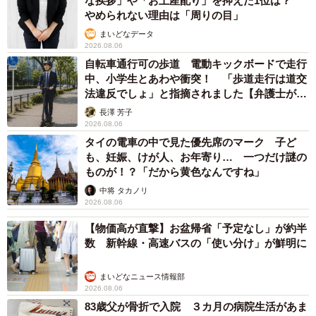
な挨拶」や「お土産配り」を抑えた1位は？
やめられない理由は「周りの目」
まいどなデータ
2026.08.06
自転車通行可の歩道 電動キックボードで走行
中、小学生とあわや衝突！ 「歩道走行は道交
法違反でしょ」と指摘されました【弁護士が解
説】
長澤 芳子
2026.08.06
タイの電車の中で見た優先席のマーク 子ど
も、妊娠、けが人、お年寄り… 一つだけ謎の
ものが！？「だから黄色なんですね」
中将 タカノリ
2026.08.06
【物価高が直撃】お盆帰省「予定なし」が約半
数 新幹線・高速バスの「使い分け」が鮮明に
まいどなニュース情報部
2026.08.06
83歳父が骨折で入院 ３カ月の病院生活があま