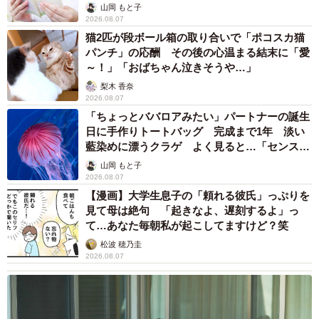
山岡 もと子
2026.08.07
猫2匹が段ボール箱の取り合いで「ポコスカ猫
パンチ」の応酬 その後の心温まる結末に「愛
～！」「おばちゃん泣きそうや…」
梨木 香奈
2026.08.07
「ちょっとババロアみたい」パートナーの誕生
日に手作りトートバッグ 完成まで1年 淡い
藍染めに漂うクラゲ よく見ると…「センスす
ごい」
山岡 もと子
2026.08.07
【漫画】大学生息子の「頼れる彼氏」っぷりを
見て母は絶句 「起きなよ、遅刻するよ」っ
て…あなた毎朝私が起こしてますけど？笑
松波 穂乃圭
2026.08.07