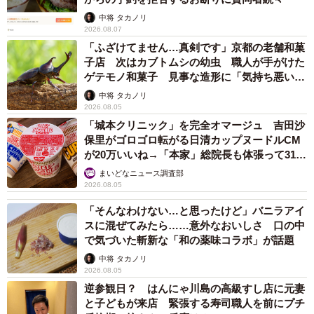
「1933（昭和8）年に2代目店主が考案した『五色凉拌麵
中将 タカノリ
2026.08.07
（りゃんぱんめん）』、いわゆる五目冷やし中華です。富
「ふざけてません…真剣です」京都の老舗和菓
士山の四季を彩る料理で、具材は全部で10種類。甘酢タレ
子店 次はカブトムシの幼虫 職人が手がけた
味が特徴です」
ゲテモノ和菓子 見事な造形に「気持ち悪いく
らいリアル」
中将 タカノリ
2026.08.05
「揚子江菜館」からの返信メールには「麺」ではなく
「城本クリニック」を完全オマージュ 吉田沙
「麵」の字が使われていたから、これが店としての正式表
保里がゴロゴロ転がる日清カップヌードルCM
記なのだろう。
が20万いいね→「本家」総院長も体張って31万
いいね
まいどなニュース調査部
2026.08.05
また、ゆで玉子、野菜、ハムなどの具を放射状に盛りつけ
るイメージは、東京から広まったといわれている。
「そんなわけない…と思ったけど」バニラアイ
スに混ぜてみたら……意外なおいしさ 口の中
で気づいた斬新な「和の薬味コラボ」が話題
中将 タカノリ
2026.08.05
逆参観日？ はんにゃ川島の高級すし店に元妻
と子どもが来店 緊張する寿司職人を前にプチ