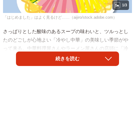
1/3
「はじめました」はよく見るけど……（aijiro/stock.adobe.com）
さっぱりとした酸味のあるスープの味わいと、ツルっとし
たのどごしが心地よい「冷やし中華」の美味しい季節がや
って来る。中華料理屋さんやラーメン屋さんの店頭に「冷
やし中華はじめました」の貼り紙が出る光景は、今や日本
続きを読む
の夏には欠かせない感さえある。ところが秋になっても
「冷やし中華おわりました」の張り紙は見たことがないこ
とに気がついた。「はじめました」はアナウンスされるの
に、「おわりました」がアナウンスされないのは何故だろ
う。そんな冷やし中華の謎について調べてみた。