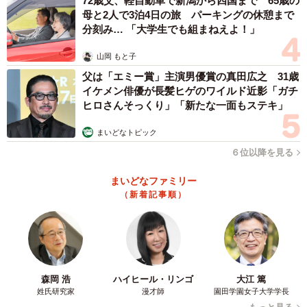
72歳父、軽自動車で新潟から四国まで 65歳の
ん）」と呼ぶ。だから冷やし中華も冷麺だ。東京の冷やし
母と2人で3泊4日の旅 パーキングの休憩まで
中華は麺皿に盛りつけられたイメージが強いのに対し、関
分刻み… 「大学生でも組まねえよ！」
西の冷麺はラーメン鉢に入った冷たい汁麺のイメージが強
山岡 もと子
い。
父は「エミー賞」主演男優賞の真田広之 31歳
イケメン俳優が長髪ヒゲのワイルド近影「ガチ
冷やし中華が全国へ広がったのは、戦後になってからのこ
ヒロさんそっくり」「新たな一面もステキ」
と。地方ごとに、そしてお店ごとにさまざまな形に変化し
まいどなトピック
ていった。すべての具材を麺にトッピングしたり、別皿で
６位以降を見る
添えられていたりして、バリエーションに富んでいる。
まいどなファミリー
今年は、久しぶりに行動制限のない夏。旅に出かけた先で
（新着記事順）
冷やし中華の違いを楽しんだり、店主に直接「なんで『冷
やし中華おわりました』がないのですか？」と尋ねてみた
りするのも一興かもしれない。
森岡 浩
ハイヒール・リンゴ
大江 篤
姓氏研究家
漫才師
園田学園女子大学学長