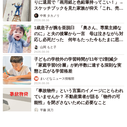
りに退屈で「画用紙と色鉛筆持ってこい！」→
スケッチブックを見た家族が仰天「これ、売れ
ますよ…」
中将 タカノリ
2026.08.06
1歳息子が腕を亜脱臼 「奥さん、専業主婦な
のに」と夫の後輩から一言 母は泣きながら対
応し必死だった 何年もたった今もたまに思い
出し…
山岡 もと子
2026.08.06
子どもの学校外の学習時間が11年で2割減少
「家庭学習0分層」が約半数に達する深刻な実
態と広がる学習格差
まいどなニュース情報部
2026.08.06
「事故物件」という言葉のイメージにとらわれ
ていませんか？ 不動産業者が語る「物件の可
能性」を閉ざさないために必要なこと
平藤 清刀
2026.08.06