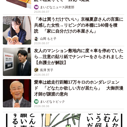
まいどなニュース調査部
2026.08.07
「本は買うだけでいい」京極夏彦さんの言葉に
共感した女性→リビングの本棚に140冊を積
読 「家に自分だけの本屋さん」
山岡 もと子
2026.08.07
友人のマンション敷地内に度々車を停めていた
ら…注意の貼り紙でナンバーをさらされました
【弁護士が解説】
長澤 芳子
2026.08.07
愛車は総走行距離17万キロのホンダレジェン
ド 「どなたか欲しい方が居たら」 大御所漫
才師が譲渡の意向
まいどなトピック
2026.08.06