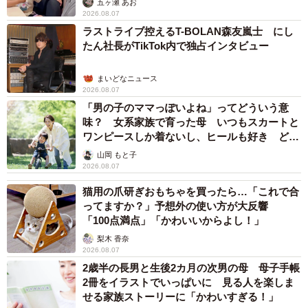
五ヶ瀬 あお
2026.08.07
ラストライブ控えるT-BOLAN森友嵐士 にし
たん社長がTikTok内で独占インタビュー
まいどなニュース
2026.08.07
「男の子のママっぽいよね」ってどういう意
味？ 女系家族で育った母 いつもスカートと
ワンピースしか着ないし、ヒールも好き どの
へんが…
山岡 もと子
2026.08.07
猫用の爪研ぎおもちゃを買ったら…「これで合
ってますか？」予想外の使い方が大反響
「100点満点」「かわいいからよし！」
梨木 香奈
2026.08.07
2歳半の長男と生後2カ月の次男の母 母子手帳
2冊をイラストでいっぱいに 見る人を楽しま
せる家族ストーリーに「かわいすぎる！」