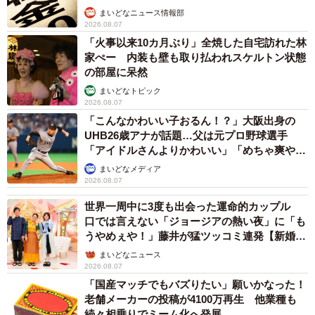
まいどなニュース情報部
2026.08.07
「火事以来10カ月ぶり」全焼した自宅訪れた林
家ぺー 内装も壁も取り払われスケルトン状態
の部屋に呆然
まいどなトピック
2026.08.07
「こんなかわいい子おるん！？」大阪出身の
UHB26歳アナが話題…父は元プロ野球選手
「アイドルさんよりかわいい」「めちゃ爽や
か」
まいどなメディア
2026.08.07
世界一周中に3度も出会った運命的カップル
口では言えない「ジョージアの熱い夜」に「も
うやめぇや！」藤井が猛ツッコミ連発【新婚さ
ん】
まいどなニュース
2026.08.07
「国産マッチでもバズりたい」願いかなった！
老舗メーカーの投稿が4100万再生 他業種も
続々相乗りでミーム化へ発展