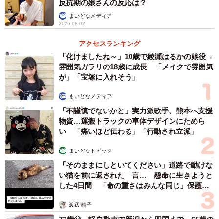
反抗期の娘さんの反応は？
まいどなメディア
2026.08.02
アクセスランキング
「化けましたね～」10歳で綾瀬はるかの娘役→
雰囲気ガラリの18歳に成長 「メイクで雰囲気
3/3
が」「宝塚に入れそう」
冷やし中華発祥の地は東京？ 仙台？
まいどなメディア
「不謹慎でないかと」実力派歌手、熊本へ支援
一方で、宮城県仙台市を発祥の地とする説もある。
物資…運搬トラックの車体デザインにためら
1937（昭和12）年に仙台市で営業する中華料理店が、暑い
い 「痛いほど伝わる」「行動され立派」
夏でも来店客を減らさないメニューを考えて、試行錯誤の
まいどなトピック
末に完成させたという。このお店も営業を続けているよう
「そのままにしといてください」道路で動けな
だが、連絡がつかず、真偽を確認することは叶わなかっ
い猫を前に返された一言… 懸命に生きようと
た。
した4日間 「命の重さはみんな同じ」保護団
体代表の訴え
渡辺 晴子
ちなみに関西では、冷たい麺料理を総じて「冷麺（れいめ