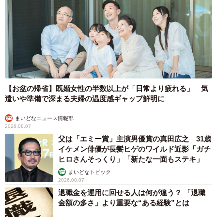
【お盆の帰省】既婚女性の半数以上が「日常より疲れる」 気
遣いや準備で深まる夫婦の温度感ギャップ鮮明に
まいどなニュース情報部
2026.08.07
父は「エミー賞」主演男優賞の真田広之 31歳
イケメン俳優が長髪ヒゲのワイルド近影「ガチ
ヒロさんそっくり」「新たな一面もステキ」
まいどなトピック
2026.08.07
退職金を運用に回せる人は何が違う？ 「退職
金額の多さ」より重要な“ある経験”とは