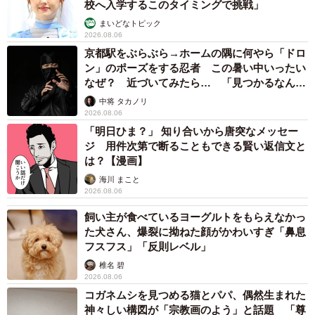
校へ入学するこのタイミングで挑戦」
まいどなトピック
2026.08.06
京都駅をぶらぶら→ホームの隅に何やら「ドロ
ン」のポーズをする忍者 この暑い中いったい
なぜ？ 近づいてみたら… 「見つかるなんて
未熟」
中将 タカノリ
2026.08.06
「明日ひま？」 知り合いから唐突なメッセー
ジ 用件次第で断ることもできる賢い返信文と
は？【漫画】
海川 まこと
2026.08.06
飼い主が食べているヨーグルトをもらえなかっ
た犬さん、爆裂に拗ねた顔がかわいすぎ「鼻息
フスフス」「反則レベル」
椎名 碧
2026.08.06
コガネムシを見つめる猫とパパ、偶然生まれた
神々しい構図が「宗教画のよう」と話題 「尊