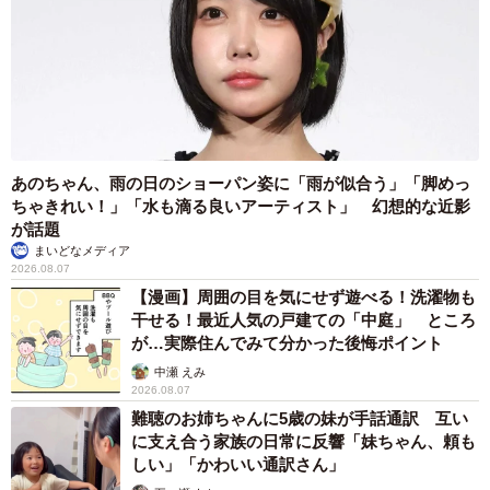
あのちゃん、雨の日のショーパン姿に「雨が似合う」「脚めっ
ちゃきれい！」「水も滴る良いアーティスト」 幻想的な近影
が話題
まいどなメディア
2026.08.07
【漫画】周囲の目を気にせず遊べる！洗濯物も
干せる！最近人気の戸建ての「中庭」 ところ
が…実際住んでみて分かった後悔ポイント
中瀬 えみ
2026.08.07
難聴のお姉ちゃんに5歳の妹が手話通訳 互い
に支え合う家族の日常に反響「妹ちゃん、頼も
しい」「かわいい通訳さん」