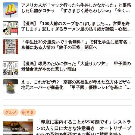
アメリカ人が「マック行ったら牛丼しかなかった」と困惑
した店舗がコチラ 「すさまじく紛らわしいw」「全く同
じ色使いだから」
【漫画】「100人前のスープをこぼしました…。営業を終
了します」悲しすぎるラーメン屋の貼り紙が話題→心配し
た客に励まされ、店主が感謝の投稿
「学生は30分皿洗いで１食無料！」で貧乏学生に超有名…
京都にある人情の「餃子の王将」閉店へ
【漫画】球児のために作った「大盛りカツ丼」 甲子園の
2/3
老舗食堂がやめた悲しい理由
ツルっとしたのどごしが心地よい冷やし中華（aijiro/stock.adobe.com）
えっ、これがピザ!? 京都の高校生が考えた立方体ピザを
地元スーパーが商品化 「甲子園」優勝レシピを基に「サ
冷やし中華発祥の地は昭和初期の東京と仙台
クッと触感」
冷やし中華は「中華」と付いても、日本で生まれた麺料理
である。その発祥を調べていくと、まず、東京の神田神保
グルメ
街ネタ
町が発祥だとする説が浮上した。その元になったお店が、
「即座に案内することが不可能です」レストラ
今も営業を続けている「揚子江菜館」だ。
ンの入り口に大きな注意書き オートリザーブ
からの予約を拒否するお断りに賛同者続々