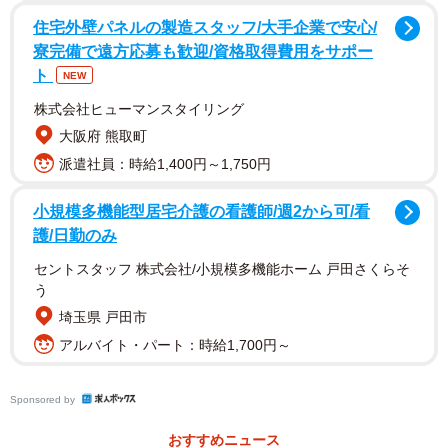
いためです」
住宅外壁パネルの製造スタッフ/大手企業で安心/
寮完備で遠方応募も歓迎/資格取得費用をサポー
ただ「冷やし中華はじめました」の貼り紙を毎年必ず出し
ト
NEW
ているわけではなく、出さない年もあるという。
株式会社ヒューマンスタイリング
大阪府 熊取町
「出さない理由は、とくにありません」
派遣社員：時給1,400円～1,750円
季節の商品や新商品が、年間でだいたい8種類出るという。
小規模多機能型居宅介護の看護師/週2から可/看
そうなると、やはり「おわりました」より「はじめまし
護/日勤のみ
た」が優先されるのは自然な流れなのだろう。
セントスタッフ 株式会社/小規模多機能ホーム 戸田さくらそ
う
残暑が落ち着いてきた頃、冷やし中華がメニューからひっ
埼玉県 戸田市
そりと消えていることに気付いたとき、夏の終わりを実感
アルバイト・パート：時給1,700円～
する人は多いのではないだろうか。
Sponsored by
おすすめニュース