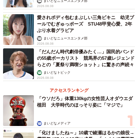
まいどなニュースエンタメ部
も似合う！」
2026.08.08
愛されボディ包むまぶしい三角ビキニ 幼児プ
【2位​：北川景子】
ールでむぎゅっポーズ STU48甲斐心愛、2年
なりたい顔ランキングでも常に上位にランクインし、女性
ぶり水着グラビア
からの支持も高く、また、夫であるDAIGOさんとは毎年理
まいどなニュースエンタメ部
2026.08.08
想の夫婦にもランクインしています。
「だんだん時代劇俳優みたく…」国民的バンド
の55歳ボーカリスト 競馬界の57歳レジェンド
「クールビューティーでどんなドレスでも似合いそう」
らとの「夏祭り満喫ショット」に驚きの声続々
「結婚式の青いドレスがすごく似合ってた！」
まいどなトピック
2026.08.08
【3位​：戸田恵梨香】
アクセスランキング
2020年に松坂桃李さんとの結婚を発表。最近ではベリーシ
「ウソだろ」体重130kgの女性芸人オダウエダ
ョートヘアにイメージチェンジし、SNSでは美しすぎる！
植田 大学時代のほっそり姿に「マジで」
と話題になりました。
まいどなメディア
「美しさとカッコ良さを兼ね備えていて絶対素敵だと思
「化けましたね～」10歳で綾瀬はるかの娘役→