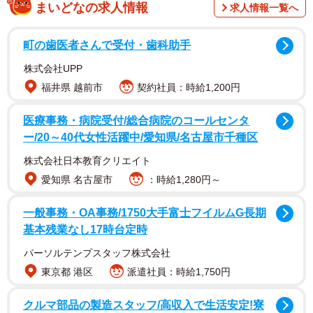
まいどなの求人情報
求人情報一覧へ
町の歯医者さんで受付・歯科助手
株式会社UPP
福井県 越前市
契約社員：時給1,200円
医療事務・病院受付/総合病院のコールセンタ
ー/20～40代女性活躍中/愛知県/名古屋市千種区
株式会社日本教育クリエイト
愛知県 名古屋市
：時給1,280円～
一般事務・OA事務/1750大手富士フイルムG長期
基本残業なし17時台定時
パーソルテンプスタッフ株式会社
2/3
東京都 港区
派遣社員：時給1,750円
新垣結衣さん
クルマ部品の製造スタッフ/高収入で生活安定!寮