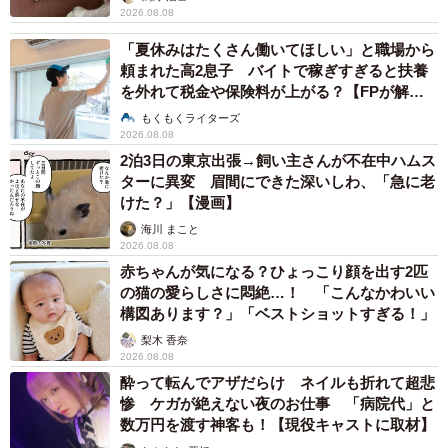
2026.08.08
「夏休みはたくさん働いてほしい」と職場から
頼まれた高2息子 バイトで稼ぎすぎると扶養
を外れて税金や保険料が上がる？【FPが解
説】
もくもくライターズ
2026.08.08
2泊3日の東京出張→飼い主さんが不在中ハムス
ターに異変 眉間にできた深いしわ、「急に老
けた？」【漫画】
海川 まこと
2026.08.08
赤ちゃんが気になる？ひょっこり顔を出す2匹
の猫の愛らしさに悶絶…！ 「こんなかわいい
構図あります？」「ベストショットすぎる！」
梨木 香奈
2026.08.08
酔って転んでアザだらけ ネイルも折れて超悲
惨 ケガが絶えない夜のお仕事 「病院代」と
数万円を渡す神客も！【現役キャストに取材】