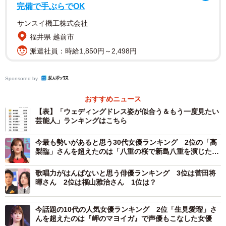
同ランキングは、2022年4月にInstagramのストーリーズを
完備で手ぶらでOK
活用し、20代～30代の女性627人から回答を得ました。上
サンスイ機工株式会社
位の結果とコメントは以下の通りです。
福井県 越前市
派遣社員：時給1,850円～2,498円
▽2022年ウェディングドレス姿が似合う＆もう一度見たい
芸能人ランキング
Sponsored by
おすすめニュース
【表】「ウェディングドレス姿が似合う＆もう一度見たい
芸能人」ランキングはこちら
今最も勢いがあると思う30代女優ランキング 2位の「高
梨臨」さんを超えたのは「八重の桜で新島八重を演じた女
優」
歌唱力がはんぱないと思う俳優ランキング 3位は菅田将
暉さん 2位は福山雅治さん 1位は？
今話題の10代の人気女優ランキング 2位「生見愛瑠」さ
んを超えたのは『岬のマヨイガ』で声優もこなした女優