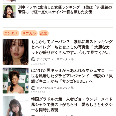
刑事ドラマに出演した女優ランキング 1位は「S -最後の
警官-」で紅一点のスナイパー役を演じた女優
エンタメ
サブカル
恋愛
3/3
もしかしてノーパン？ 素肌に黒ストッキング
2022年ウェディングドレス姿が似合う＆もう一度見たい芸能人ランキン
とハイレグ ちとせよしの写真集「 大胆なカ
グ（提供画像）
ットが盛りだくさんです… 心して見てくださ
い」
まいどなニュースエンタメ部
【1位：新垣結衣】
2026.08.08
はだけた黒キャミからあふれるマシュマロ 一
昨年、人気ドラマ『逃げるは恥だが役に立つ』で共演した
世を風靡したグラビアレジェンド 伝説の「貝
星野源さんと結婚を発表し、逃げ恥婚でも話題となりまし
殻ビキニ」から「サンゴNUDE」へ
た。ドラマではウェディングドレスも着用され、印象に強
まいどなニュースエンタメ部
く残っている方も多かった様子。
2026.08.08
韓国グラドルの第一人者ピョ・ウンジ メイド
風シャツで胸の下がちらり 愛らしさとセクシ
「星野源さんとガッキーの結婚式が見たい！どんなドレス
ーを同時に表現
着るんだろう」「とにかく綺麗で可愛い！ガッキーは何で