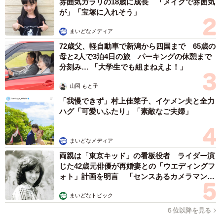
う」「ドラマでのドレス姿が綺麗すぎた！」
雰囲気ガラリの18歳に成長 「メイクで雰囲気
が」「宝塚に入れそう」
【4位​：山本美月】
まいどなメディア
女優としても活躍しており、数々の映画やドラマに出演。
72歳父、軽自動車で新潟から四国まで 65歳の
瀬戸康史さんとの結婚発表ではふたり揃ってのホワイトス
母と2人で3泊4日の旅 パーキングの休憩まで
分刻み… 「大学生でも組まねえよ！」
ーツコーデはとても注目を浴びました。また、お母様のリ
メイクドレスを着用し、モンシロチョウをイメージしたと
山岡 もと子
いう結婚式の写真も公開しています。
「我慢できず」村上佳菜子、イケメン夫と全力
ハグ「可愛いふたり」「素敵なご夫婦」
「スタイルが良すぎて美しい！」「顔が小さくて可愛くて
妖精みたい！」
まいどなメディア
両親は「東京キッド」の看板役者 ライダー演
【5位​：河北麻友子】
じた42歳元俳優が再婚妻との「ウエディングフ
2021年に一般男性との結婚を発表。Instagramのフォロワー
ォト」計画を明言 「センスあるカメラマン求
む」
数は161万人を超え、今年2月には、自身の結婚式の投稿も
まいどなトピック
記憶に新しいですよね。
６位以降を見る