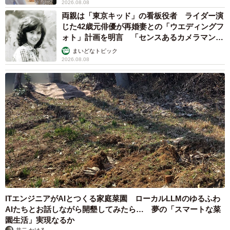
2026.08.08
両親は「東京キッド」の看板役者 ライダー演
じた42歳元俳優が再婚妻との「ウエディングフ
ォト」計画を明言 「センスあるカメラマン求
む」
まいどなトピック
2026.08.08
ITエンジニアがAIとつくる家庭菜園 ローカルLLMのゆるふわ
AIたちとお話しながら開墾してみたら… 夢の「スマートな菜
園生活」実現なるか
井二 かける