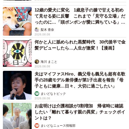
12歳の愛犬に変化 1歳息子の膝で甘える初め
て見せる姿に反響 これまで「見守る立場」だ
ったのに…「頭ポンポンが愛に満ちている」
「尊…」
梨木 香奈
2026.08.08
何かと人に舐められた黒髪時代 30代後半で金
髪デビューしたら…人生が激変！【漫画】
海川 まこと
2026.08.08
夫はマイファスHiro、義父母も義兄も超有名歌
手の28歳モデル兼俳優が第1子出産を報告「母
子ともに健康…日々、大切に過ごしたい」
まいどなトピック
2026.08.08
お盆明けは介護相談が3割増加 帰省時に確認
したい「離れて暮らす親の異変」チェックポイ
ントは？
まいどなニュース情報部