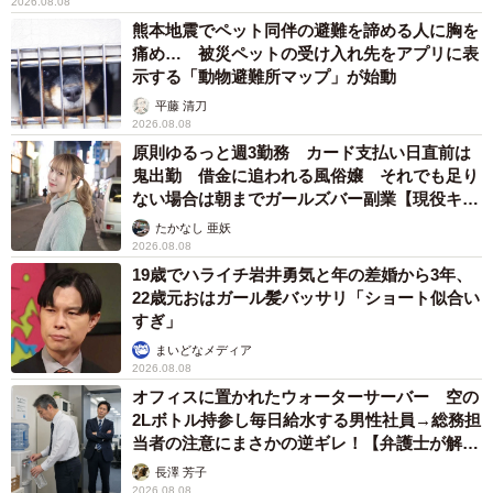
2026.08.08
相棒役で出演。映画・ドラマだけではなく、舞台でも活躍
熊本地震でペット同伴の避難を諦める人に胸を
する国民的女優。大人気の『プロポーズ大作戦』や『コン
痛め… 被災ペットの受け入れ先をアプリに表
フィデンスマンJP』ではウェディングドレス姿を披露し、
示する「動物避難所マップ」が始動
多くの女性を虜にしてきました。
平藤 清刀
2026.08.08
原則ゆるっと週3勤務 カード支払い日直前は
「大人な長澤まさみさんのドレス姿がみたい！」「笑顔が
鬼出勤 借金に追われる風俗嬢 それでも足り
可愛いからドレス姿は絶対女神！」
ない場合は朝までガールズバー副業【現役キャ
ストに取材】
たかなし 亜妖
2026.08.08
【10位：浜辺美波】
19歳でハライチ岩井勇気と年の差婚から3年、
代表作『君の膵臓をたべたい』や『約束のネバーランド』
22歳元おはガール髪バッサリ「ショート似合い
など数々のドラマや映画に出演し、特に20代の女性たちか
すぎ」
らの憧れの的。ドレス姿でCMにも出演した過去も。
まいどなメディア
2026.08.08
オフィスに置かれたウォーターサーバー 空の
「透明感があってドレス姿みてみたい」「まさに天使！」
2Lボトル持参し毎日給水する男性社員→総務担
当者の注意にまさかの逆ギレ！【弁護士が解
説】
長澤 芳子
2026.08.08