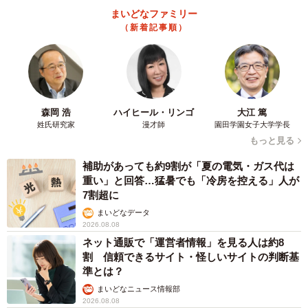
「マーメイドラインのドレスが本当にお似合いで素敵でし
まいどなファミリー
た！」「綺麗すぎる！純白が似合う！」
（新着記事順）
【6位​：石原さとみ】
2020年10月に一般男性との結婚を発表し、最近では第一子
を出産したばかり。これまでに『失恋ショコラティエ』
森岡 浩
ハイヒール・リンゴ
大江 篤
『ディアシスター』『高嶺の花』など、多くの作品でウェ
姓氏研究家
漫才師
園田学園女子大学学長
ディングドレス姿を披露されています。
もっと見る
補助があっても約9割が「夏の電気・ガス代は
「映画-そしてバトンは渡された-のドレス姿が美しすぎ
重い」と回答…猛暑でも「冷房を控える」人が
7割超に
た！」
まいどなデータ
2026.08.08
【7位​：榮倉奈々】
ネット通販で「運営者情報」を見る人は約8
9等身で股下84cmという抜群のスタイルの良さ。最近では
割 信頼できるサイト・怪しいサイトの判断基
『ハーパーズバザー』6月号の表紙に、夫である賀来賢人さ
準とは？
んとの8年ぶりのツーショットが話題に。『東京タラレバ娘
まいどなニュース情報部
2026.08.08