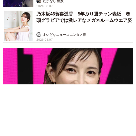
たかなし 亜妖
2026.08.07
乃木坂46賀喜遥香 5年ぶり週チャン表紙 巻
頭グラビアでは激レアなメガネルームウエア姿
まいどなニュースエンタメ部
2026.08.07
3児の母 43歳女優の肩見せコーデでファンざわざわ 「色っ
ぽすぎて思わず二度見」「むっかしからずっと可愛い」