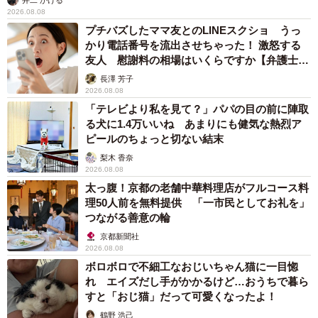
2026.08.08
プチバズしたママ友とのLINEスクショ うっ
かり電話番号を流出させちゃった！ 激怒する
友人 慰謝料の相場はいくらですか【弁護士が
解説】
長澤 芳子
2026.08.08
「テレビより私を見て？」パパの目の前に陣取
る犬に1.4万いいね あまりにも健気な熱烈ア
ピールのちょっと切ない結末
梨木 香奈
2026.08.08
太っ腹！京都の老舗中華料理店がフルコース料
理50人前を無料提供 「一市民としてお礼を」
つながる善意の輪
京都新聞社
2026.08.08
ボロボロで不細工なおじいちゃん猫に一目惚
れ エイズだし手がかかるけど…おうちで暮ら
すと「おじ猫」だって可愛くなったよ！
鶴野 浩己