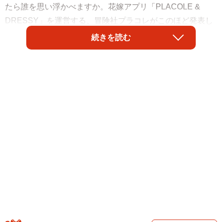
たら誰を思い浮かべますか。花嫁アプリ「PLACOLE &
DRESSY」を運営する、冒険社プラコレがこのほど発表し
た「2022年ウェディングドレス姿が似合う＆もう一度見た
続きを読む
い芸能人ランキング」によると、第1位に選ばれたのは「新
垣結衣」さんだったそうです。