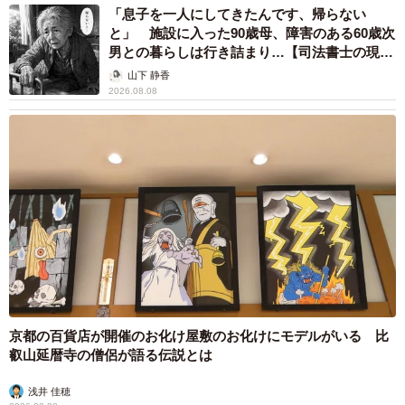
2020』『遺産争族』『余命1ヶ月の花嫁』など様々なドラ
「息子を一人にしてきたんです、帰らない
マ・映画でウェディングドレス姿を披露しています。
と」 施設に入った90歳母、障害のある60歳次
男との暮らしは行き詰まり…【司法書士の現場
から】
「夫婦でのウェディングフォトがみたいです！」「スタイ
山下 静香
2026.08.08
ル抜群だからどんなドレスでも似合う」
【8位​：有村架純】
2023年に放送予定のNHK大河ドラマ『どうする家康』で大
河ドラマデビューすることが発表されています。NHK朝の
連ドラ『ひよっこ』の続編でウェディングドレス姿を披露
し話題に。
「透明感がすごくて羨ましい」「最近すごく大人っぽくな
ったからドレス姿がみたい！」
京都の百貨店が開催のお化け屋敷のお化けにモデルがいる 比
叡山延暦寺の僧侶が語る伝説とは
【9位​：長澤まさみ】
2022年5月放映の『シン・ウルトラマン』に斎藤工さんの
浅井 佳穂