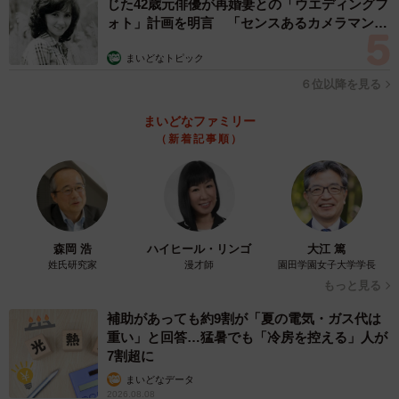
じた42歳元俳優が再婚妻との「ウエディングフ
ォト」計画を明言 「センスあるカメラマン求
精巧に作られた文字クッキー（画像提供／まつさん）
む」
まいどなトピック
――特にこだわった点は？
６位以降を見る
やっぱり文字クッキーのそれも「覚」の字ですね。
まいどなファミリー
「覚」の「見」と上の冠をつなぐ部分がありますが、そこ
（新着記事順）
の部分が脆弱すぎて何回もくっつけるのに苦労しました。
――たくさんの反響がありました。
森岡 浩
ハイヒール・リンゴ
大江 篤
初のプチバズということで単純に嬉しかったのと、この
姓氏研究家
漫才師
園田学園女子大学学長
ツイートに「いいね」を押したということは、みんなも花
もっと見る
粉に苦しめられてるんだな、と思いました。嬉しかったコ
補助があっても約9割が「夏の電気・ガス代は
メントは笑いました系のコメントですね〜。自分が作った
重い」と回答…猛暑でも「冷房を控える」人が
もので人を笑わせられるのはやっぱりいいものでした。
7割超に
まいどなデータ
2026.08.08