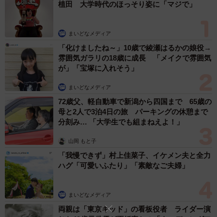
植田 大学時代のほっそり姿に「マジで」
文字クッキーは花粉への怒りと、ロールケーキに立てか
まいどなメディア
けたら面白そう、という気持ちで作ってました。結局文字
「化けましたね～」10歳で綾瀬はるかの娘役→
クッキー全て作るのに2時間の長丁場となりましたが。
雰囲気ガラリの18歳に成長 「メイクで雰囲気
が」「宝塚に入れそう」
まいどなメディア
72歳父、軽自動車で新潟から四国まで 65歳の
母と2人で3泊4日の旅 パーキングの休憩まで
分刻み… 「大学生でも組まねえよ！」
山岡 もと子
「我慢できず」村上佳菜子、イケメン夫と全力
ハグ「可愛いふたり」「素敵なご夫婦」
まいどなメディア
両親は「東京キッド」の看板役者 ライダー演
4/5