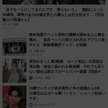
いうリプライもありましたが、実際には「まずは「花」の
草冠から食べました。粉々にはしませんでしたが」とい
「息子を一人にしてきたんです、帰らないと」 施設に入った
う、まつさん。さらに味については「クッキーはシナモン
90歳母、障害のある60歳次男との暮らしは行き詰まり…【司法
書士の現場から】
味にしたので、コーヒーのロールケーキとも相性がよく、
山下 静香
クリームは甘さ控えめで、生地（の味わい）が主となった
2026.08.08
ロールケーキに仕上がっていて美味しかったです。3日に分
熊本地震でペット同伴の避難を諦める人に胸を
痛め… 被災ペットの受け入れ先をアプリに表
けて食べましたが、これが『4000いいねのケーキ！！』っ
示する「動物避難所マップ」が始動
て付加価値をつけて食べましたね」（まつさん）と話して
平藤 清刀
いました。
2026.08.08
原則ゆるっと週3勤務 カード支払い日直前は
鬼出勤 借金に追われる風俗嬢 それでも足り
ない場合は朝までガールズバー副業【現役キャ
ストに取材】
たかなし 亜妖
2026.08.08
19歳でハライチ岩井勇気と年の差婚から3年、
22歳元おはガール髪バッサリ「ショート似合い
すぎ」
まいどなメディア