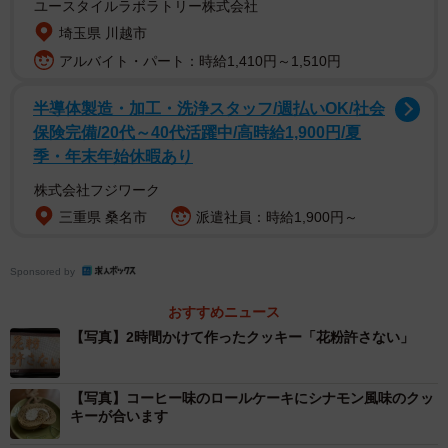
ユースタイルラボラトリー株式会社
と語るまつさん。「ロールケーキはクッキーを立てかける
埼玉県 川越市
ために作りました！」とのことですが、どんな思いで作っ
アルバイト・パート：時給1,410円～1,510円
たのでしょうか。
半導体製造・加工・洗浄スタッフ/週払いOK/社会
文字クッキー作るのに、２時間かかった
保険完備/20代～40代活躍中/高時給1,900円/夏
季・年末年始休暇あり
――製菓歴は長いのでしょうか。
株式会社フジワーク
製菓歴は4年のまだまだひよっこです！
三重県 桑名市
派遣社員：時給1,900円～
Sponsored by
おすすめニュース
【写真】2時間かけて作ったクッキー「花粉許さない」
【写真】コーヒー味のロールケーキにシナモン風味のクッ
キーが合います