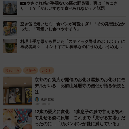
やさぐれ感が半端ない5匹の野良猫、実は「おにぎ
り」！？「かわいすぎて食べられない」と話題
空き缶で焼いたミニ食パンが可愛すぎ！「その発想はなか
2/5
った」「可愛いし食べやすそう」
話題になった投稿の前に「やっぱロールケーキ置くのは魚焼きの細長い
料理上手な母から届いた「スティック野菜のポリポリ」に
皿がいいねー」という文言とともにツイートされた画像（画像提供／ま
再現者続々 「ホントすごい簡単なのにうめえ…うめえ
つさん）
よ…」
――製作の経緯を教えてください。
おもしろ
お菓子
レシピ
リプでは、ロールケーキは立てかけるために作って本命
京都の百貨店が開催のお化け屋敷のお化けにモ
デルがいる 比叡山延暦寺の僧侶が語る伝説と
はクッキーです的なこと言ってますけど、本当のところ逆
は
です。コーヒーのロールケーキの前に（投稿したツイート
浅井 佳穂
で）「やっぱロールケーキ置くのは魚の皿！」って言って
2026.08.08
明らかにクリームが少ないロールケーキの写真があります
12歳の愛犬に変化 1歳息子の膝で甘える初め
て見せる姿に反響 これまで「見守る立場」だ
が、あのロールケーキ生地は上手くできたのでそれの再チ
ったのに…「頭ポンポンが愛に満ちている」
ャレンジ、コーヒー味のロールケーキにしてしまおう、と