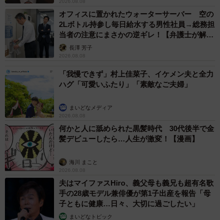
2026.08.08
オフィスに置かれたウォーターサーバー 空の
2Lボトル持参し毎日給水する男性社員→総務担
当者の注意にまさかの逆ギレ！【弁護士が解
説】
長澤 芳子
2026.08.08
「我慢できず」村上佳菜子、イケメン夫と全力
ハグ「可愛いふたり」「素敵なご夫婦」
まいどなメディア
2026.08.08
何かと人に舐められた黒髪時代 30代後半で金
髪デビューしたら…人生が激変！【漫画】
海川 まこと
2026.08.08
夫はマイファスHiro、義父母も義兄も超有名歌
手の28歳モデル兼俳優が第1子出産を報告「母
子ともに健康…日々、大切に過ごしたい」
まいどなトピック