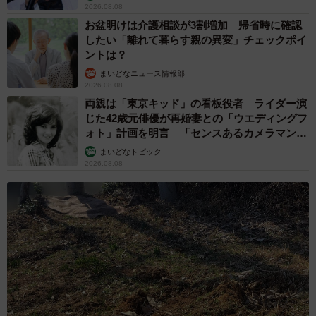
2026.08.08
お盆明けは介護相談が3割増加 帰省時に確認
したい「離れて暮らす親の異変」チェックポイ
ントは？
まいどなニュース情報部
2026.08.08
両親は「東京キッド」の看板役者 ライダー演
じた42歳元俳優が再婚妻との「ウエディングフ
ォト」計画を明言 「センスあるカメラマン求
む」
まいどなトピック
2026.08.08