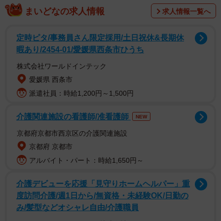
まいどなの求人情報
求人情報一覧へ
コーヒーのロールケーキ作りました♪
pic.twitter.com/JRp5bVcDXN
定時ピタ/事務員さん限定採用/土日祝休&長期休
暇あり/2454-01/愛媛県西条市ひうち
— まつ🍃 (@MatsuNostalgia)
March 27, 2022
株式会社ワールドインテック
ツイートを見た人からは「花粉に対する怒りがすごい伝
愛媛県 西条市
わりますね…」「同じ気持ちです この時期辛いですよ
派遣社員：時給1,200円～1,500円
ね…」との共感や、「とっても美味しそうなロールケー
介護関連施設の看護師/准看護師
NEW
キ！ですが、クオリティの高いクッキーの文字を読んで爆
笑 花粉症の方にとっては冗談じゃありませんよね。すみ
京都府京都市西京区の介護関連施設
ません」との気遣い、「センスがすごい すきです」「達
京都府 京都市
筆なクッキーだわ笑」との称賛など、様々な声が届いてい
アルバイト・パート：時給1,650円～
ます。
介護デビューを応援「見守りホームヘルパー」重
度訪問介護/週1日から/無資格・未経験OK/日勤の
「花粉症は4歳からなので、もう14年間花粉と戦ってま
み/髪型などオシャレ自由/介護職員
す。鼻づまり、目の痒み、くしゃみに毎年やられてます」