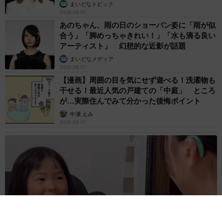
まいどなトピック
2026.08.07
あのちゃん、雨の日のショーパン姿に「雨が似
合う」「脚めっちゃきれい！」「水も滴る良い
アーティスト」 幻想的な近影が話題
まいどなメディア
2026.08.07
【漫画】周囲の目を気にせず遊べる！洗濯物も
干せる！最近人気の戸建ての「中庭」 ところ
が…実際住んでみて分かった後悔ポイント
中瀬 えみ
2026.08.07