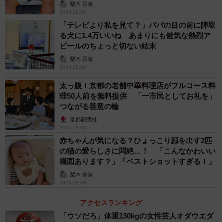
「尊…」
梨木 香奈
思ったのが発端です。
2026.08.08
「テレビより私を見て？」パパの目の前に陣取
る犬に1.4万いいね あまりにも健気な熱烈ア
ピールのちょっと切ない結末
梨木 香奈
2026.08.08
太っ腹！京都の老舗中華料理店がフルコース料
理50人前を無料提供 「一市民としてお礼を」
つながる善意の輪
京都新聞社
2026.08.08
赤ちゃんが気になる？ひょっこり顔を出す2匹
の猫の愛らしさに悶絶…！ 「こんなかわいい
構図あります？」「ベストショットすぎる！」
梨木 香奈
3/5
2026.08.08
焼く前のクッキー生地（画像提供／まつさん）
アクセスランキング
「ウソだろ」体重130kgの女性芸人オダウエダ
――そうだったのですね。