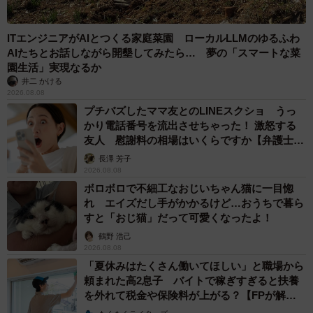
ITエンジニアがAIとつくる家庭菜園 ローカルLLMのゆるふわ
AIたちとお話しながら開墾してみたら… 夢の「スマートな菜
園生活」実現なるか
井二 かける
2026.08.08
プチバズしたママ友とのLINEスクショ うっ
かり電話番号を流出させちゃった！ 激怒する
友人 慰謝料の相場はいくらですか【弁護士が
解説】
長澤 芳子
2026.08.08
ボロボロで不細工なおじいちゃん猫に一目惚
れ エイズだし手がかかるけど…おうちで暮ら
すと「おじ猫」だって可愛くなったよ！
鶴野 浩己
2026.08.08
「夏休みはたくさん働いてほしい」と職場から
頼まれた高2息子 バイトで稼ぎすぎると扶養
を外れて税金や保険料が上がる？【FPが解
説】