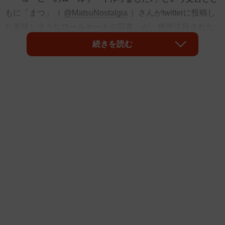
もに「まつ」（
@MatsuNostalgia
）さんがtwitterに投稿し
た美味しそうなロールケーキの写真。が、俄然注目された
のは、ケーキよりも、その前面にある「花粉許さない」と
続きを読む
いうクッキーで作ったメッセージの文字。ケーキとクッキ
ー、果たしてどちらが真の主役なのでしょうか。まつさん
に聞きました。