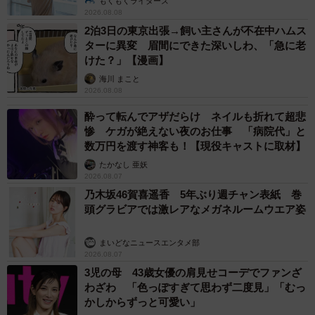
もくもくライターズ
2026.08.08
2泊3日の東京出張→飼い主さんが不在中ハムス
ターに異変 眉間にできた深いしわ、「急に老
けた？」【漫画】
海川 まこと
2026.08.08
酔って転んでアザだらけ ネイルも折れて超悲
惨 ケガが絶えない夜のお仕事 「病院代」と
数万円を渡す神客も！【現役キャストに取材】
たかなし 亜妖
2026.08.07
乃木坂46賀喜遥香 5年ぶり週チャン表紙 巻
頭グラビアでは激レアなメガネルームウエア姿
まいどなニュースエンタメ部
2026.08.07
3児の母 43歳女優の肩見せコーデでファンざ
わざわ 「色っぽすぎて思わず二度見」「むっ
かしからずっと可愛い」