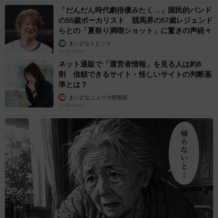
◇ ◇
「だんだん時代劇俳優みたく…」国民的バンド
の55歳ボーカリスト 競馬界の57歳レジェンド
らとの「夏祭り満喫ショット」に驚きの声続々
まいどなトピック
2026.08.08
ネット通販で「運営者情報」を見る人は約8
割 信頼できるサイト・怪しいサイトの判断基
準とは？
まいどなニュース情報部
2026.08.08
5/5
美味しそうなロールケーキです（画像提供／まつさん）
投稿には「（文字を）粉々にしてたべるんですかね」と