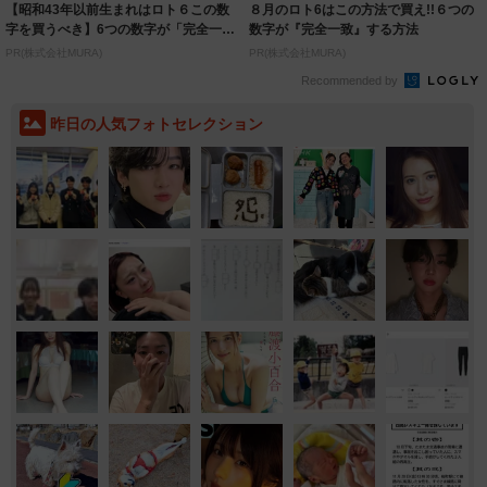
【昭和43年以前生まれはロト６この数
８月のロト6はこの方法で買え!!６つの
字を買うべき】6つの数字が「完全一
数字が『完全一致』する方法
致」する方...
PR(株式会社MURA)
PR(株式会社MURA)
Recommended by
昨日の人気フォトセレクション