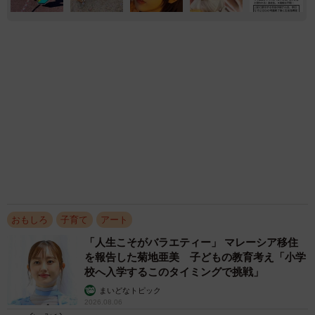
おもしろ
子育て
アート
「人生こそがバラエティー」 マレーシア移住
を報告した菊地亜美 子どもの教育考え「小学
校へ入学するこのタイミングで挑戦」
まいどなトピック
2026.08.06
「誰かみたいにならなきゃ」 他人を正解にし
て生きてきた母親 自己主張が苦手な娘に教わ
った大切なこと【漫画】
海川 まこと
2026.08.06
1歳息子が腕を亜脱臼 「奥さん、専業主婦な
のに」と夫の後輩から一言 母は泣きながら対
応し必死だった 何年もたった今もたまに思い
出し…
山岡 もと子
2026.08.06
「おしりふきのストック、あと何個か分かりま