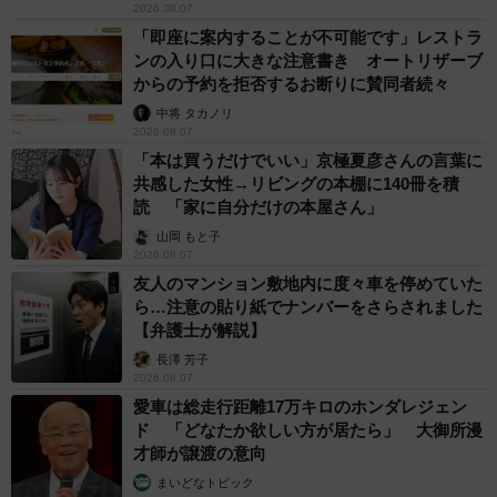
す」
まいどなトピック
2026.08.06
京都駅をぶらぶら→ホームの隅に何やら「ドロ
ン」のポーズをする忍者 この暑い中いったい
なぜ？ 近づいてみたら… 「見つかるなんて
未熟」
中将 タカノリ
2026.08.06
「明日ひま？」 知り合いから唐突なメッセー
ジ 用件次第で断ることもできる賢い返信文と
は？【漫画】
海川 まこと
2026.08.06
飼い主が食べているヨーグルトをもらえなかっ
た犬さん、爆裂に拗ねた顔がかわいすぎ「鼻息
フスフス」「反則レベル」
椎名 碧
2026.08.06
コガネムシを見つめる猫とパパ、偶然生まれた