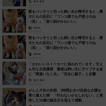
な挨拶」や「お土産配り」を抑えた1位は？
やめられない理由は「周りの目」
まいどなデータ
2026.08.06
自転車通行可の歩道 電動キックボードで走行
中、小学生とあわや衝突！ 「歩道走行は道交
法違反でしょ」と指摘されました【弁護士が解
説】
長澤 芳子
2026.08.06
タイの電車の中で見た優先席のマーク 子ど
も、妊娠、けが人、お年寄り… 一つだけ謎の
ものが！？「だから黄色なんですね」
中将 タカノリ
2026.08.06
【物価高が直撃】お盆帰省「予定なし」が約半
数 新幹線・高速バスの「使い分け」が鮮明に
まいどなニュース情報部
2026.08.06
83歳父が骨折で入院 ３カ月の病院生活があま