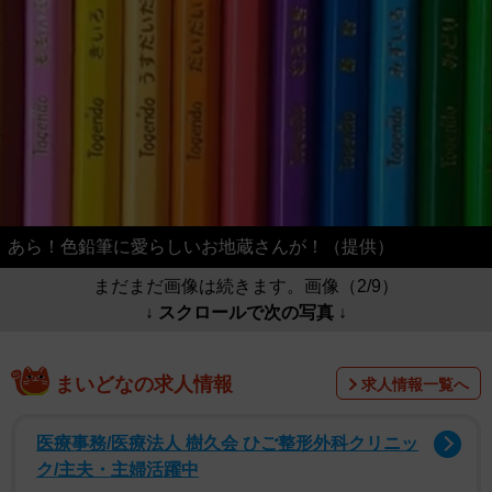
あら！色鉛筆に愛らしいお地蔵さんが！（提供）
まだまだ画像は続きます。画像（2/9）
↓ スクロールで次の写真 ↓
まいどなの求人情報
求人情報一覧へ
医療事務/医療法人 樹久会 ひご整形外科クリニッ
ク/主夫・主婦活躍中