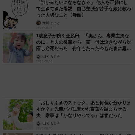
すか？」先輩パパに聞かれ言葉を詰まらせる
夫 家事は「かなりやってる」はずだった
山岡 もと子
2026.08.05
3歳の女児が1人でトイレへ……親はどこ？→不
安になって“おせっかいオバサン”に 「何かあ
ってからでは遅い」「声をかけても両親は気づ
かぬまま」
宮前 晶子
2026.08.05
アクセスランキング
「化けましたね～」10歳で綾瀬はるかの娘役→
雰囲気ガラリの18歳に成長 「メイクで雰囲気
が」「宝塚に入れそう」
まいどなメディア
「不謹慎でないかと」実力派歌手、熊本へ支援
物資…運搬トラックの車体デザインにためら
い 「痛いほど伝わる」「行動され立派」
まいどなトピック