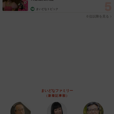
まいどなニュース情報部
2026.08.07
父は「エミー賞」主演男優賞の真田広之 31歳イケメン俳優が
長髪ヒゲのワイルド近影「ガチヒロさんそっくり」「新たな一
面もステキ」
まいどなトピック
2026.08.07
退職金を運用に回せる人は何が違う？ 「退職
金額の多さ」より重要な“ある経験”とは