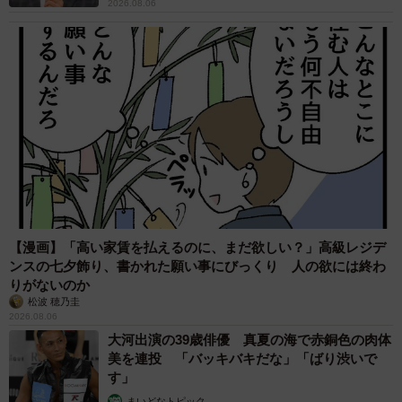
神々しい構図が「宗教画のよう」と話題 「尊
い」「ていうかライオンキング」
梨木 香奈
2026.08.06
髪をバッサリと切った飼い主が帰宅すると→愛
犬たちの反応に「ワンコ様でも戸惑うのね
（笑）」「困り顔がかわいい」
ANNA
2026.08.06
髪をバッサリと切った飼い主が帰宅すると→愛
犬たちの反応に「ワンコ様でも戸惑うのね
（笑）」「困り顔がかわいい」
ANNA
2026.08.06
「かわいいストーカーに追われています」甘え
ん坊な元保護猫 最後は飼い主にダイブする姿
に「間違いなく犬」「完全に親子」と反響
梨木 香奈
2026.08.06
がんと片目の失明、3時間おきの壮絶な介護を