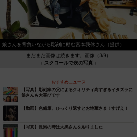
娘さんを背負いながら彫刻に励む宮本我休さん（提供）
まだまだ画像は続きます。画像（3/9）
↓ スクロールで次の写真 ↓
おすすめニュース
【写真】彫刻家の父によるクオリティ高すぎるイタズラに
娘さんも大喜びです
【動画】色鉛筆、ひっくり返すとお地蔵さま！すげえ！
【写真】長男の時は大黒さんを彫りました