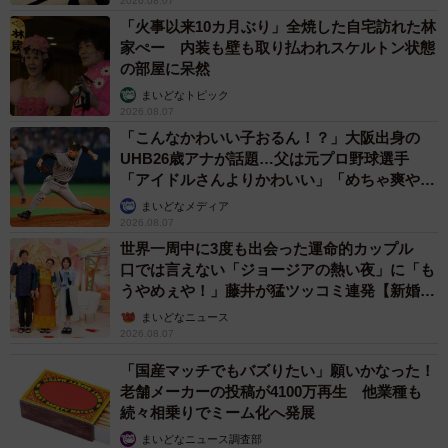
才師が譲渡の意向
まいどなトピック
2026.08.06
【漫画】「高い家賃を払えるのに、まだ欲しい？」高級レジデ
ンスの七夕飾り、書かれた願い事にびっくり 人の欲には終わ
りがないのか
松波 穂乃圭
2026.08.06
大河出演の39歳俳優 真夏の海で赤銅色の肉体
美を連投 「バッキバキだな」「ばり渋いで