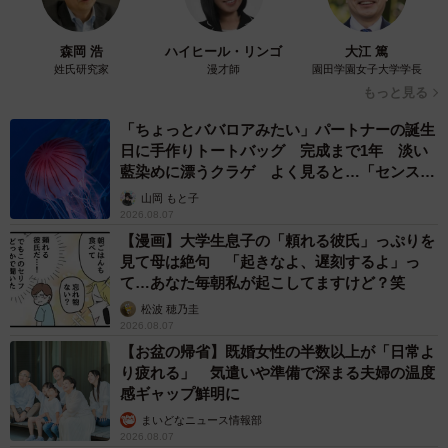
まいどなニュース情報部
2026.08.07
「火事以来10カ月ぶり」全焼した自宅訪れた林
家ぺー 内装も壁も取り払われスケルトン状態
の部屋に呆然
まいどなトピック
2026.08.07
「こんなかわいい子おるん！？」大阪出身の
UHB26歳アナが話題…父は元プロ野球選手
「アイドルさんよりかわいい」「めちゃ爽や
か」
まいどなメディア
2026.08.07
世界一周中に3度も出会った運命的カップル
口では言えない「ジョージアの熱い夜」に「も
うやめぇや！」藤井が猛ツッコミ連発【新婚さ
ん】
まいどなニュース
2026.08.07
「国産マッチでもバズりたい」願いかなった！
老舗メーカーの投稿が4100万再生 他業種も