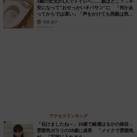
「そのままにしといてください」道路で動けな
い猫を前に返された一言… 懸命に生きようと
した4日間 「命の重さはみんな同じ」保護団
体代表の訴え
渡辺 晴子
72歳父、軽自動車で新潟から四国まで 65歳の
母と2人で3泊4日の旅 パーキングの休憩まで
分刻み… 「大学生でも組まねえよ！」
山岡 もと子
「火事以来10カ月ぶり」全焼した自宅訪れた林
家ぺー 内装も壁も取り払われスケルトン状態
の部屋に呆然
まいどなトピック
６位以降を見る
まいどなファミリー
（新着記事順）