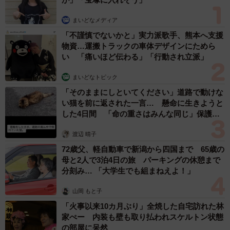
森岡 浩
ハイヒール・リンゴ
大江 篤
姓氏研究家
漫才師
園田学園女子大学学長
もっと見る
「ちょっとババロアみたい」パートナーの誕生
日に手作りトートバッグ 完成まで1年 淡い
藍染めに漂うクラゲ よく見ると…「センスす
ごい」
山岡 もと子
2026.08.07
【漫画】大学生息子の「頼れる彼氏」っぷりを
見て母は絶句 「起きなよ、遅刻するよ」っ
て…あなた毎朝私が起こしてますけど？笑
松波 穂乃圭
2026.08.07
【お盆の帰省】既婚女性の半数以上が「日常よ
り疲れる」 気遣いや準備で深まる夫婦の温度
感ギャップ鮮明に