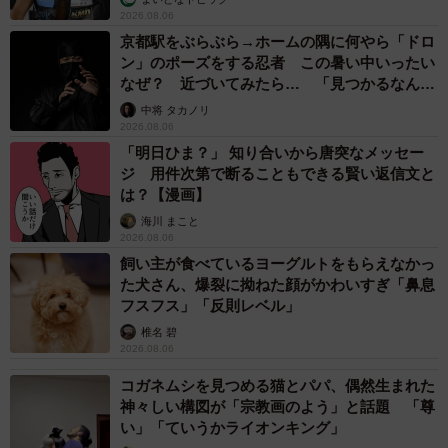
乗り越えた猫 「叶わないかもしれない」と覚
悟した19歳の誕生日を迎えて感動
古川 諭香
2026.08.06
「カニにアジをあげると青くなる」ほんとに！？ 「自然の染
色技術が凄い」と話題に その理由とは…？
竹中 友一（RinToris）
2026.08.06
誰も求めていない職場の「謎マナー」、「過剰