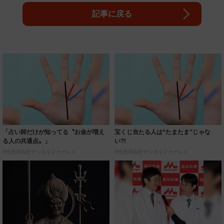
記事に戻る
「占い師だけが知ってる〝お金が増え
宝くじ当たる人は“たまたま”じゃな
る人の共通点〟」
い?!
PR(合同会社デジタルファーム )
PR(合同会社デジタルファーム )