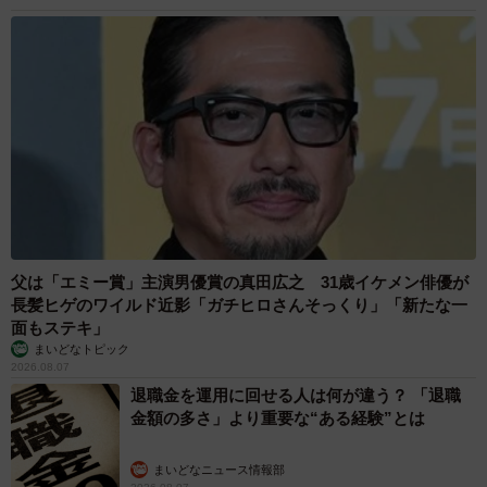
続々相乗りでミーム化へ発展
まいどなニュース調査部
2026.08.07
「即座に案内することが不可能です」レストラ
ンの入り口に大きな注意書き オートリザーブ
からの予約を拒否するお断りに賛同者続々
中将 タカノリ
2026.08.07
「本は買うだけでいい」京極夏彦さんの言葉に
共感した女性→リビングの本棚に140冊を積
読 「家に自分だけの本屋さん」
山岡 もと子
2026.08.07
友人のマンション敷地内に度々車を停めていた
ら…注意の貼り紙でナンバーをさらされました
【弁護士が解説】
長澤 芳子
2026.08.07
愛車は総走行距離17万キロのホンダレジェン
ド 「どなたか欲しい方が居たら」 大御所漫