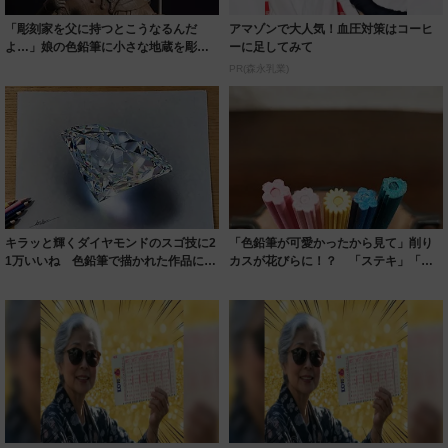
「彫刻家を父に持つとこうなるんだ
アマゾンで大人気！血圧対策はコーヒ
よ…」娘の色鉛筆に小さな地蔵を彫っ
ーに足してみて
た仏師 何気な...
PR(森永乳業)
キラッと輝くダイヤモンドのスゴ技に2
「色鉛筆が可愛かったから見て」削り
1万いいね 色鉛筆で描かれた作品に
カスが花びらに！？ 「ステキ」「プ
「これこそ...
レゼントした...