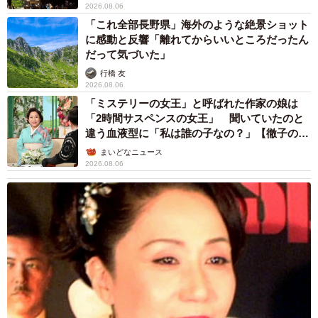
2026.08.06
「これ全部長野県」海外のような絶景ショット
に感動と反響「離れてからいいところだったん
だって気づいた」
行橋 友
2026.08.06
「ミステリーの女王」と呼ばれた作家の娘は
「2時間サスペンスの女王」 聞いていたのと
違う血液型に「私は誰の子なの？」【徹子の部
屋】
まいどなニュース
2026.08.06