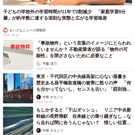
子どもの学校外の学習時間が11年で2割減少 「家庭学習0分
層」が約半数に達する深刻な実態と広がる学習格差
まいどなニュース情報部
2026.08.06
「事故物件」という言葉のイメージにとらわれ
ていませんか？ 不動産業者が語る「物件の可
能性」を閉ざさないために必要なこと
平藤 清刀
2026.08.06
東京・千代田区の中央線高架に心ない落書き
歴史ある昌平橋架道橋の被害に怒りの声 「何
も分かってないし、センスも古い」「罰則強化
して」
中将 タカノリ
2026.08.06
もしかすると「下山ダッシュ」 リニア中央新
幹線の長野県駅 在来線との乗り継ぎなし→な
ら走れば間に合うんじゃない？ 惜しい位置関
係が反響
中将 タカノリ