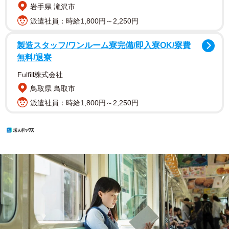
岩手県 滝沢市
派遣社員：時給1,800円～2,250円
製造スタッフ/ワンルーム寮完備/即入寮OK/寮費
無料/退寮
Fulfill株式会社
鳥取県 鳥取市
派遣社員：時給1,800円～2,250円