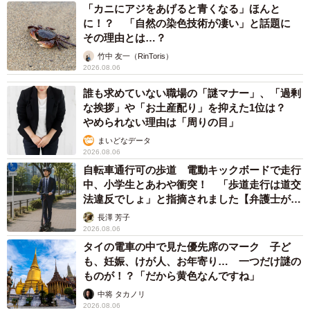
「カニにアジをあげると青くなる」ほんと
に！？ 「自然の染色技術が凄い」と話題に
その理由とは…？
竹中 友一（RinToris）
2026.08.06
誰も求めていない職場の「謎マナー」、「過剰
な挨拶」や「お土産配り」を抑えた1位は？
やめられない理由は「周りの目」
まいどなデータ
2026.08.06
自転車通行可の歩道 電動キックボードで走行
中、小学生とあわや衝突！ 「歩道走行は道交
法違反でしょ」と指摘されました【弁護士が解
説】
長澤 芳子
2026.08.06
タイの電車の中で見た優先席のマーク 子ど
も、妊娠、けが人、お年寄り… 一つだけ謎の
ものが！？「だから黄色なんですね」
中将 タカノリ
2026.08.06