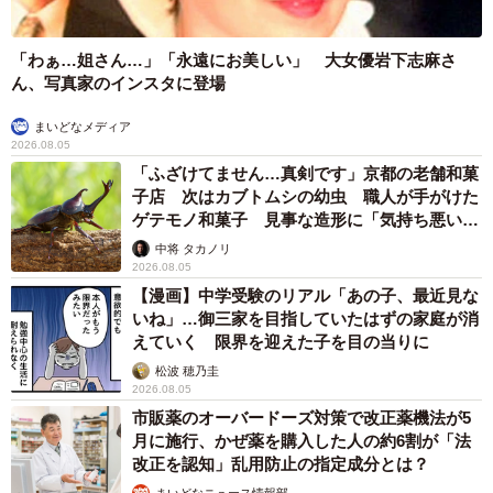
「わぁ…姐さん…」「永遠にお美しい」 大女優岩下志麻さ
ん、写真家のインスタに登場
まいどなメディア
2026.08.05
「ふざけてません…真剣です」京都の老舗和菓
子店 次はカブトムシの幼虫 職人が手がけた
ゲテモノ和菓子 見事な造形に「気持ち悪いく
らいリアル」
中将 タカノリ
2026.08.05
【漫画】中学受験のリアル「あの子、最近見な
いね」…御三家を目指していたはずの家庭が消
えていく 限界を迎えた子を目の当りに
松波 穂乃圭
2026.08.05
市販薬のオーバードーズ対策で改正薬機法が5
月に施行、かぜ薬を購入した人の約6割が「法
改正を認知」乱用防止の指定成分とは？
まいどなニュース情報部