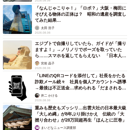
2026.08.06
「なんじゃこりゃ！」「ロボ？」大阪・梅田に
そびえる物体の正体は？ 昭和の遺産を調査し
てみた結果…
太田 浩子
2026.08.06
エジプトで自撮りしていたら、ガイドが「撮り
ますよ！」→ノリノリでポーズを取っていた
ら……スマホを返してもらえない 「日本人は
カモ代表かも」「私は6時間で3万円払った」
宮前 晶子
2026.08.06
「LINEのQRコードを添付して」社長をかたる
詐欺メール続々 社員を個人アカウントへ誘導
→最後は不正送金…求められる「だまされる前
提」の対策
井二 かける
2026.08.06
重みも歴史もズッシリ…出雲大社の日本最大級
「大しめ縄」が8年ぶり掛けかえ 伝統の「大
撚り合わせ」が28万回超再生「ほんとに圧巻」
まいどなニュース調査部