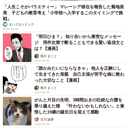
「人生こそがバラエティー」 マレーシア移住を報告した菊地亜
美 子どもの教育考え「小学校へ入学するこのタイミングで挑
戦」
まいどなトピック
2026.08.06
「明日ひま？」 知り合いから唐突なメッセー
ジ 用件次第で断ることもできる賢い返信文と
は？【漫画】
海川 まこと
2026.08.06
「誰かみたいにならなきゃ」 他人を正解にし
て生きてきた母親 自己主張が苦手な娘に教わ
った大切なこと【漫画】
海川 まこと
2026.08.06
がんと片目の失明、3時間おきの壮絶な介護を
乗り越えた猫 「叶わないかもしれない」と覚
悟した19歳の誕生日を迎えて感動
古川 諭香
2026.08.06