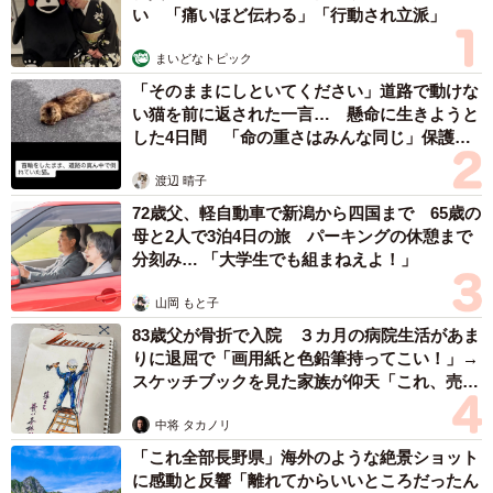
い 「痛いほど伝わる」「行動され立派」
まいどなトピック
「そのままにしといてください」道路で動けな
い猫を前に返された一言… 懸命に生きようと
した4日間 「命の重さはみんな同じ」保護団
体代表の訴え
渡辺 晴子
72歳父、軽自動車で新潟から四国まで 65歳の
母と2人で3泊4日の旅 パーキングの休憩まで
分刻み… 「大学生でも組まねえよ！」
山岡 もと子
83歳父が骨折で入院 ３カ月の病院生活があま
りに退屈で「画用紙と色鉛筆持ってこい！」→
スケッチブックを見た家族が仰天「これ、売れ
ますよ…」
中将 タカノリ
「これ全部長野県」海外のような絶景ショット
に感動と反響「離れてからいいところだったん