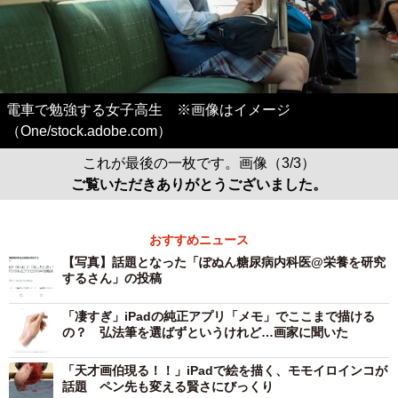
電車で勉強する女子高生 ※画像はイメージ
（One/stock.adobe.com）
これが最後の一枚です。画像（3/3）
ご覧いただきありがとうございました。
おすすめニュース
【写真】話題となった「ぽぬん糖尿病内科医@栄養を研究
するさん」の投稿
「凄すぎ」iPadの純正アプリ「メモ」でここまで描ける
の？ 弘法筆を選ばずというけれど…画家に聞いた
「天才画伯現る！！」iPadで絵を描く、モモイロインコが
話題 ペン先も変える賢さにびっくり