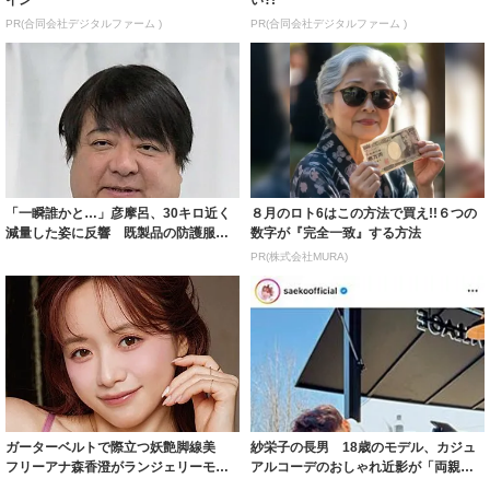
PR(合同会社デジタルファーム )
PR(合同会社デジタルファーム )
「一瞬誰かと…」彦摩呂、30キロ近く
８月のロト6はこの方法で買え!!６つの
減量した姿に反響 既製品の防護服が
数字が『完全一致』する方法
着られると...
PR(株式会社MURA)
ガーターベルトで際立つ妖艶脚線美
紗栄子の長男 18歳のモデル、カジュ
フリーアナ森香澄がランジェリーモデ
アルコーデのおしゃれ近影が「両親の
ルに ｢PE...
いいとこ取...