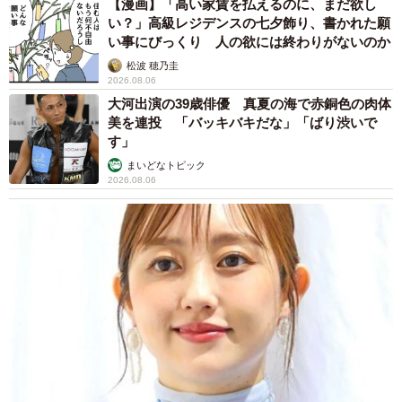
【漫画】「高い家賃を払えるのに、まだ欲し
い？」高級レジデンスの七夕飾り、書かれた願
い事にびっくり 人の欲には終わりがないのか
松波 穂乃圭
2026.08.06
大河出演の39歳俳優 真夏の海で赤銅色の肉体
美を連投 「バッキバキだな」「ばり渋いで
す」
まいどなトピック
2026.08.06