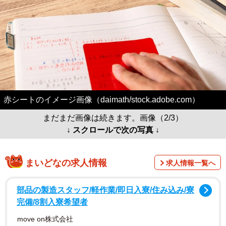
赤シートのイメージ画像（daimath/stock.adobe.com）
まだまだ画像は続きます。画像（2/3）
↓ スクロールで次の写真 ↓
まいどなの求人情報
求人情報一覧へ
部品の製造スタッフ/軽作業/即日入寮/住み込み/寮
完備/8割入寮希望者
move on株式会社