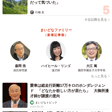
だって気づいた」
行橋 友
６位以降を見る
まいどなファミリー
（新着記事順）
森岡 浩
ハイヒール・リンゴ
大江 篤
姓氏研究家
漫才師
園田学園女子大学学長
もっと見る
愛車は総走行距離17万キロのホンダレジェン
ド 「どなたか欲しい方が居たら」 大御所漫
才師が譲渡の意向
まいどなトピック
2026.08.06