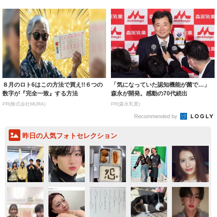
８月のロト6はこの方法で買え!!６つの
「気になっていた認知機能が菌で…」
数字が『完全一致』する方法
森永が開発。感動の70代続出
PR(株式会社MURA)
PR(森永乳業)
Recommended by
昨日の人気フォトセレクション