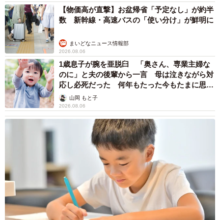
【物価高が直撃】お盆帰省「予定なし」が約半
数 新幹線・高速バスの「使い分け」が鮮明に
まいどなニュース情報部
2026.08.06
1歳息子が腕を亜脱臼 「奥さん、専業主婦な
のに」と夫の後輩から一言 母は泣きながら対
応し必死だった 何年もたった今もたまに思い
出し…
山岡 もと子
2026.08.06