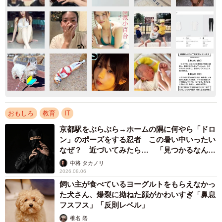
おもしろ
教育
IT
京都駅をぶらぶら→ホームの隅に何やら「ドロ
ン」のポーズをする忍者 この暑い中いったい
なぜ？ 近づいてみたら… 「見つかるなんて
未熟」
中将 タカノリ
2026.08.06
飼い主が食べているヨーグルトをもらえなかっ
た犬さん、爆裂に拗ねた顔がかわいすぎ「鼻息
フスフス」「反則レベル」
椎名 碧