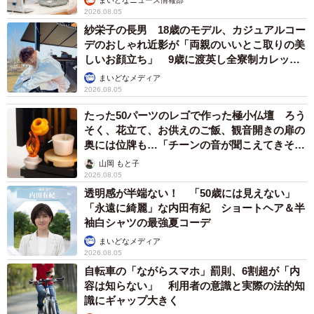
2026.08.05
紗栄子の長男 18歳のモデル、カジュアルコー
デのおしゃれ近影が「両親のいいとこ取りの美
しいお顔立ち」 9歳に渡英し全寮制カレッジ
で学ぶ
まいどなメディア
2026.08.05
たった50パーツのレゴで作った極小仏壇 ろう
そく、花立て、お供えのご飯、観音開きの扉の
奥には位牌も…「チーンの音が聞こえてきそ
う」
山岡 もと子
2026.08.05
透明感が半端ない！ 「50歳には見えない」
「永遠に綺麗」な内田有紀 ショートヘア＆半
袖白シャツの最強夏コーデ
まいどなメディア
2026.08.05
自転車の「ながらスマホ」罰則、6割超が「内
容は知らない」 利用者の意識と実際の法的知
識にギャップ大きく