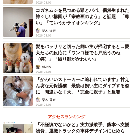
2026.08.06
コガネムシを見つめる猫とパパ、偶然生まれた
神々しい構図が「宗教画のよう」と話題 「尊
い」「ていうかライオンキング」
梨木 香奈
2026.08.06
髪をバッサリと切った飼い主が帰宅すると→愛
犬たちの反応に「ワンコ様でも戸惑うのね
（笑）」「困り顔がかわいい」
ANNA
2026.08.06
「かわいいストーカーに追われています」甘え
ん坊な元保護猫 最後は飼い主にダイブする姿
に「間違いなく犬」「完全に親子」と反響
梨木 香奈
2026.08.06
アクセスランキング
「不謹慎でないかと」実力派歌手、熊本へ支援
物資…運搬トラックの車体デザインにためら