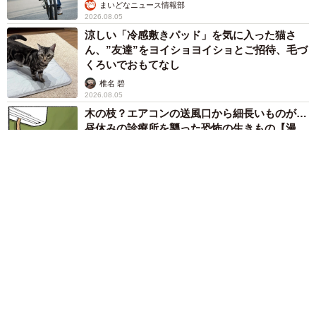
まいどなニュース情報部
2026.08.05
涼しい「冷感敷きパッド」を気に入った猫さ
ん、”友達”をヨイショヨイショとご招待、毛づ
くろいでおもてなし
椎名 碧
2026.08.05
木の枝？エアコンの送風口から細長いものが…
昼休みの診療所を襲った恐怖の生きもの【漫
画】
海川 まこと
2026.08.05