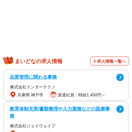
姿に「すご～く反省のお顔してますね」「やらかしちゃっ
たんですね」「お顔が悲しそう」などと心配する声が続
出。一方で、「申し訳なさそうなお顔してるから 怒れな
いwww」「エマちゃんの表情がなんとも言えなく（笑）可
愛いです」とキュンキュンする人たちからコメントも多数
寄せられています。
そんなションボリのエマちゃんは、いったい何をやらかし
まいどなの求人情報
求人情報一覧へ
ちゃったのでしょう？ 撮影時のことを、投稿した飼い主の
「ネコランド」（@NEKOLAND13）さんに伺いました。
品質管理に関わる事務
株式会社インターテクノ
兵庫県 神戸市
派遣社員：時給1,450円～
教育体制充実/書類整理や入力業務などの医療事
務
株式会社ジェイウェイブ