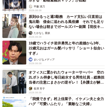
示する「動物避難所マップ」が始動
平藤 清刀
2026.08.08
原則ゆるっと週3勤務 カード支払い日直前は
鬼出勤 借金に追われる風俗嬢 それでも足り
ない場合は朝までガールズバー副業【現役キャ
ストに取材】
たかなし 亜妖
2026.08.08
19歳でハライチ岩井勇気と年の差婚から3年、
22歳元おはガール髪バッサリ「ショート似合い
すぎ」
まいどなメディア
2026.08.08
オフィスに置かれたウォーターサーバー 空の
2Lボトル持参し毎日給水する男性社員→総務担
当者の注意にまさかの逆ギレ！【弁護士が解
説】
長澤 芳子
2026.08.08
「我慢できず」村上佳菜子、イケメン夫と全力
ハグ「可愛いふたり」「素敵なご夫婦」