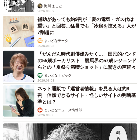
▽YouTube:「約束のネコランド」
海川 まこと
2026.08.09
https://www.youtube.com/channel/UCl8fno-
補助があっても約9割が「夏の電気・ガス代は
g2a5B36ReYek2naA
重い」と回答…猛暑でも「冷房を控える」人が
7割超に
まいどなデータ
2026.08.08
「だんだん時代劇俳優みたく…」国民的バンド
の55歳ボーカリスト 競馬界の57歳レジェンド
らとの「夏祭り満喫ショット」に驚きの声続々
まいどなトピック
2026.08.08
ネット通販で「運営者情報」を見る人は約8
割 信頼できるサイト・怪しいサイトの判断基
準とは？
まいどなニュース情報部
2026.08.08