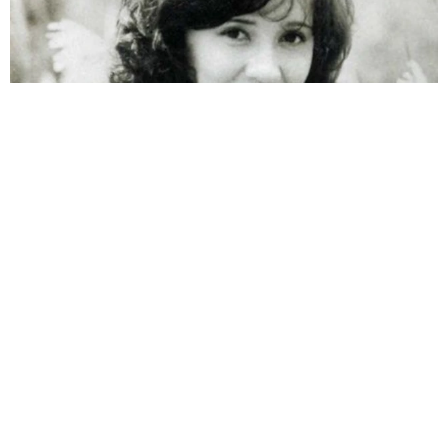
両親は「東京キッド」の看板役者 ライダー演じた42歳元俳優
が再婚妻との「ウエディングフォト」計画を明言 「センスあ
るカメラマン求む」
まいどなトピック
2026.08.08
ITエンジニアがAIとつくる家庭菜園 ローカル
LLMのゆるふわAIたちとお話しながら開墾して
みたら… 夢の「スマートな菜園生活」実現な
るか
井二 かける
2026.08.08
プチバズしたママ友とのLINEスクショ うっ
かり電話番号を流出させちゃった！ 激怒する