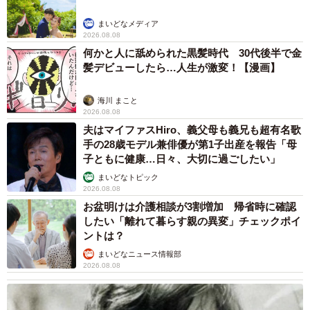
まいどなメディア
2026.08.08
何かと人に舐められた黒髪時代 30代後半で金
髪デビューしたら…人生が激変！【漫画】
海川 まこと
2026.08.08
夫はマイファスHiro、義父母も義兄も超有名歌
手の28歳モデル兼俳優が第1子出産を報告「母
子ともに健康…日々、大切に過ごしたい」
まいどなトピック
2026.08.08
お盆明けは介護相談が3割増加 帰省時に確認
したい「離れて暮らす親の異変」チェックポイ
ントは？
まいどなニュース情報部
2026.08.08