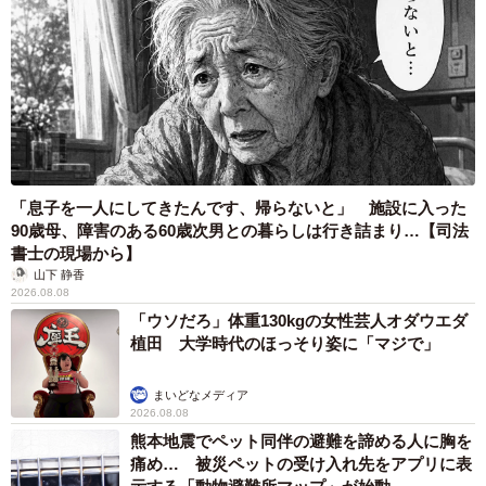
「息子を一人にしてきたんです、帰らないと」 施設に入った
90歳母、障害のある60歳次男との暮らしは行き詰まり…【司法
書士の現場から】
山下 静香
2026.08.08
「ウソだろ」体重130kgの女性芸人オダウエダ
植田 大学時代のほっそり姿に「マジで」
まいどなメディア
2026.08.08
熊本地震でペット同伴の避難を諦める人に胸を
痛め… 被災ペットの受け入れ先をアプリに表