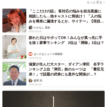
もっと見る
「ここだけの話」 客対応の悩みを担当黒服に
相談したら…他キャストに筒抜け！ 「人の悩
みを簡単に漏洩するとか、サイテー」【現役キ
ャストに取材】
たかなし 亜妖
2026.08.09
疲れた日はサボってOK！みんなが真っ先に手
を抜く家事ランキング 2位は「掃除」1位は？
まいどなニュース情報部
2026.08.09
滋賀が生んだ大スター、ダイアン津田 名字ラ
3/4
ンキング上位「津田」姓のルーツは 「豊臣兄
ネコランドさんが帰ってから慰めようとしたが・・・（提供写真）
弟！」で話題の武将にも意外な関係が…？
森岡 浩
――あはは。この日、ネコランドさんが帰宅されたときの
2026.08.09
エマちゃんの様子は？
「悪びれる様子もなくソファーでくつろいでましたね。座