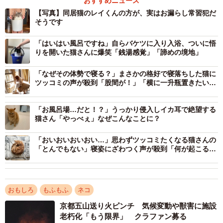
おすすめニュース
【写真】同居猫のレイくんの方が、実はお漏らし常習犯だ
そうです
1/4
「はいはい風呂ですね」自らバケツに入り入浴、ついに悟
りを開いた猫さんに爆笑「銭湯感覚」「諦めの境地」
座椅子に粗相をしてションボリする猫の写真がTwitter上で話題を集めた
（提供写真）
「なぜその体勢で寝る？」まさかの格好で寝落ちした猫に
ツッコミの声が殺到「股間が！」「横に一升瓶置きたい
――奥さんから送られてきた、ションボリ顔のエマちゃん
ｗ」
の写真。粗相をされたとのことですが、エマちゃんは何を
「お風呂場…だと！？」うっかり侵入しイカ耳で絶望する
やらかしちゃったのでしょう？
猫さん「やっべぇ」なぜこんなことに？
「おいおいおいおい…」思わずツッコミたくなる猫さんの
「私のよく座るお気に入りの座椅子にオシッコをしてしま
「とんでもない」寝姿にざわつく声が殺到「何が起こるん
ったそうです（苦笑）」
だろう？」「続きが気になる…」
――あらら。ネコランドさんの座椅子にお漏らししちゃっ
おもしろ
もふもふ
ネコ
たんですね！
京都五山送り火ピンチ 気候変動や獣害に施設
老朽化「もう限界」 クラファン募る
「最近、妻と追いかけっこをして遊ぶのがブームらしく･･･