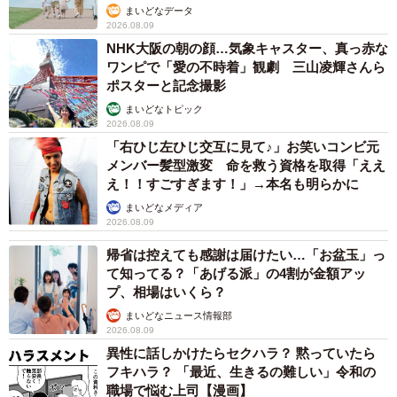
まいどなデータ
2026.08.09
NHK大阪の朝の顔…気象キャスター、真っ赤な
ワンピで「愛の不時着」観劇 三山凌輝さんら
ポスターと記念撮影
まいどなトピック
2026.08.09
「右ひじ左ひじ交互に見て♪」お笑いコンビ元
メンバー髪型激変 命を救う資格を取得「ええ
え！！すごすぎます！」→本名も明らかに
まいどなメディア
4/4
2026.08.09
帰省は控えても感謝は届けたい…「お盆玉」っ
お漏らしの常習犯はあのドナドナ猫・レイくん？（提供写真）
て知ってる？「あげる派」の4割が金額アッ
プ、相場はいくら？
◇ ◇
まいどなニュース情報部
2026.08.09
▽Twitter:ネコランド@NEKOLAND13
異性に話しかけたらセクハラ？ 黙っていたら
https://twitter.com/NEKOLAND13
フキハラ？ 「最近、生きるの難しい」令和の
職場で悩む上司【漫画】