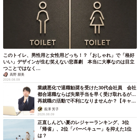
椅子は立てかけて干されてました」
――お気に入りの座椅子･･･においが気になりそう。
「実はしょっちゅうレイに座椅子をやられているから慣れ
ました･･･」
このトイレ、男性用と女性用どっち！？「おしゃれ」で「格好
いい」デザインが生む笑えない悲喜劇 本当に大事なのは目立
――兄猫のレイくん（ノルウェージャンフォレストキャッ
つことではなく…
ト・3歳2カ月の男の子）がお漏らしの常習犯とは･･･今後は
高野 朋美
エマちゃんにも気を付けてくださいね（苦笑）。
2026.08.09
業績悪化で退職勧奨を受けた30代会社員 会社
都合退職ならば失業手当を早く受け取れるが…
再就職の活動で不利になりませんか？【キャリ
アカウンセラーが解説】
長澤 芳子
2026.08.09
正直しんどい夏のレジャーランキング、3位
「帰省」、2位「バーベキュー」を抑えた1位
は？