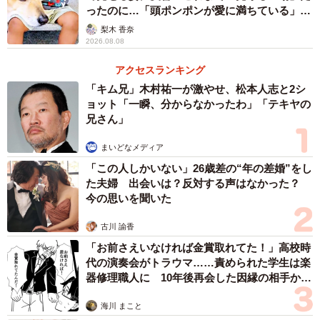
ったのに…「頭ポンポンが愛に満ちている」
「尊…」
梨木 香奈
2/4
2026.08.08
テンションが上がりすぎて、ネコランドさんの座椅子にお漏らししちゃ
アクセスランキング
ったエマちゃん。ごめんにゃさい（提供写真）
「キム兄」木村祐一が激やせ、松本人志と2シ
ョット「一瞬、分からなかったわ」「テキヤの
――エマちゃん、楽しくてテンションが上がりすぎちゃっ
兄さん」
たんですね（笑）。写真は、お漏らししたあとのエマちゃ
まいどなメディア
ん？
「この人しかいない」26歳差の“年の差婚”をし
た夫婦 出会いは？反対する声はなかった？
「はい。最初は座椅子を掃除してる妻の横にいたんです
今の思いを聞いた
が、ブツブツ言いながら掃除をする妻に気まずくなって
か、キャットタワーに逃げ込んだときの写真です」
古川 諭香
「お前さえいなければ金賞取れてた！」高校時
代の演奏会がトラウマ……責められた学生は楽
――なるほど。逃げ込んだエマちゃんの前に奥さんが段ボ
器修理職人に 10年後再会した因縁の相手から
ールを差し込み、エマちゃんに代わって「反省文」を書い
思わぬ申し出【漫画】
たんですね。「テンションが上がりすぎて、座イスに粗相
海川 まこと