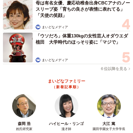
をしてしまいました。エマ子」って（笑）
母は有名女優、慶応幼稚舎出身CBCアナのノー
スリーブ姿「育ちの良さが表情に表れてる」
「天使の笑顔」
「ちょうど昼休みにメールを開いてみたらコレだったの
で、思わず笑って午前の疲れが吹っ飛んでいきました
まいどなメディア
（笑）」
「ウソだろ」体重130kgの女性芸人オダウエダ
植田 大学時代のほっそり姿に「マジで」
――キャットタワーに逃げ込んだあと、エマちゃんはどう
なりましたか。
まいどなメディア
６位以降を見る
「2、30分後にはケロッとしてソファーで昼寝してたそうで
まいどなファミリー
す」
（新着記事順）
森岡 浩
ハイヒール・リンゴ
大江 篤
姓氏研究家
漫才師
園田学園女子大学学長