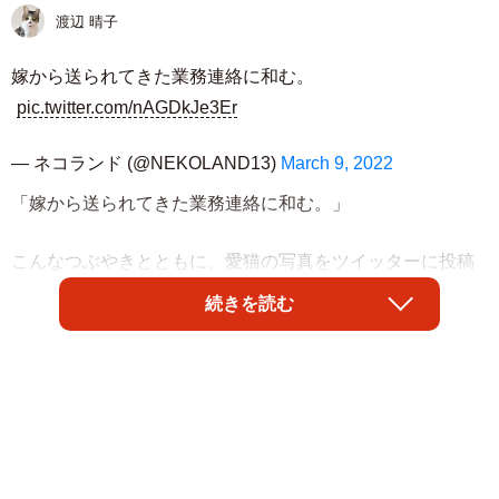
渡辺 晴子
嫁から送られてきた業務連絡に和む。
pic.twitter.com/nAGDkJe3Er
— ネコランド (@NEKOLAND13)
March 9, 2022
「嫁から送られてきた業務連絡に和む。」
こんなつぶやきとともに、愛猫の写真をツイッターに投稿
した「ネコランド」（@NEKOLAND13）さん。そこに写っ
続きを読む
ていたのは、段ボール越しにションボリしている猫ちゃ
ん！「座イスに粗相を･･･」って、何かやらかしちゃったの
でしょうか？ 飼い主さんに聞きました。
写真の猫ちゃんは、ラガマフィンのエマちゃんといいま
す。2歳の女の子です。落ち込んでいるようなエマちゃんの