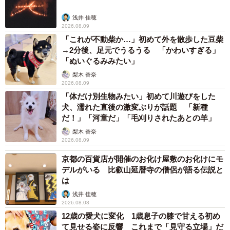
休みだった妻と家の中で走り回ってたら座椅子の上に勢い
浅井 佳穂
2026.08.09
余って粗相をしたそうです」
「これが不動柴か…」初めて外を散歩した豆柴
→2分後、足元でうるうる 「かわいすぎる」
「ぬいぐるみみたい」
梨木 香奈
2026.08.09
「体だけ別生物みたい」初めて川遊びをした
犬、濡れた直後の激変ぶりが話題 「新種
だ！」「河童だ」「毛刈りされたあとの羊」
梨木 香奈
2026.08.09
京都の百貨店が開催のお化け屋敷のお化けにモ
デルがいる 比叡山延暦寺の僧侶が語る伝説と
は
浅井 佳穂
2026.08.08
12歳の愛犬に変化 1歳息子の膝で甘える初め
て見せる姿に反響 これまで「見守る立場」だ