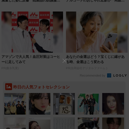
減量した姿に反響 既製品の防護服が
アルコーデのおしゃれ近影が「両親の
着られると...
いいとこ取...
アマゾンで大人気！血圧対策はコーヒ
あなたの金運はどう？宝くじに縁があ
ーに足してみて
る時、金運はこう変わる
PR(森永乳業)
PR(合同会社デジタルファーム )
Recommended by
昨日の人気フォトセレクション