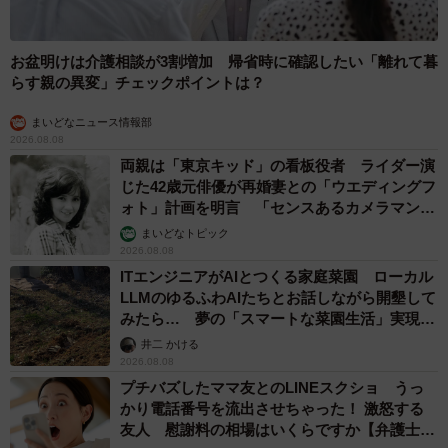
お盆明けは介護相談が3割増加 帰省時に確認したい「離れて暮
らす親の異変」チェックポイントは？
まいどなニュース情報部
2026.08.08
両親は「東京キッド」の看板役者 ライダー演
じた42歳元俳優が再婚妻との「ウエディングフ
ォト」計画を明言 「センスあるカメラマン求
む」
まいどなトピック
2026.08.08
ITエンジニアがAIとつくる家庭菜園 ローカル
LLMのゆるふわAIたちとお話しながら開墾して
みたら… 夢の「スマートな菜園生活」実現な
るか
井二 かける
2026.08.08
プチバズしたママ友とのLINEスクショ うっ
かり電話番号を流出させちゃった！ 激怒する
友人 慰謝料の相場はいくらですか【弁護士が