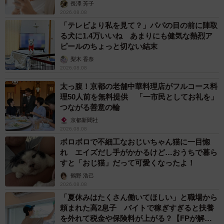
解説】
長澤 芳子
2026.08.08
「テレビより私を見て？」パパの目の前に陣取
る犬に1.4万いいね あまりにも健気な熱烈ア
ピールのちょっと切ない結末
梨木 香奈
2026.08.08
太っ腹！京都の老舗中華料理店がフルコース料
理50人前を無料提供 「一市民としてお礼を」
つながる善意の輪
京都新聞社
2026.08.08
ボロボロで不細工なおじいちゃん猫に一目惚
れ エイズだし手がかかるけど…おうちで暮ら
すと「おじ猫」だって可愛くなったよ！
鶴野 浩己
2026.08.08
「夏休みはたくさん働いてほしい」と職場から
頼まれた高2息子 バイトで稼ぎすぎると扶養
を外れて税金や保険料が上がる？【FPが解