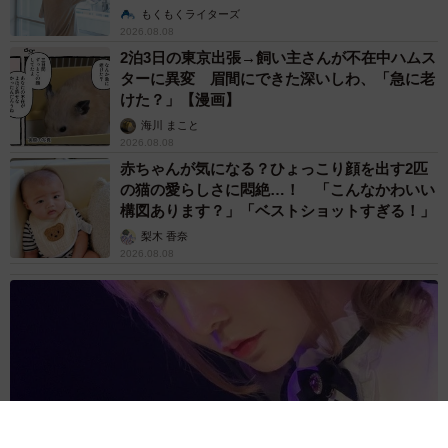
説】
もくもくライターズ
2026.08.08
2泊3日の東京出張→飼い主さんが不在中ハムス
ターに異変 眉間にできた深いしわ、「急に老
けた？」【漫画】
海川 まこと
2026.08.08
赤ちゃんが気になる？ひょっこり顔を出す2匹
の猫の愛らしさに悶絶…！ 「こんなかわいい
構図あります？」「ベストショットすぎる！」
梨木 香奈
2026.08.08