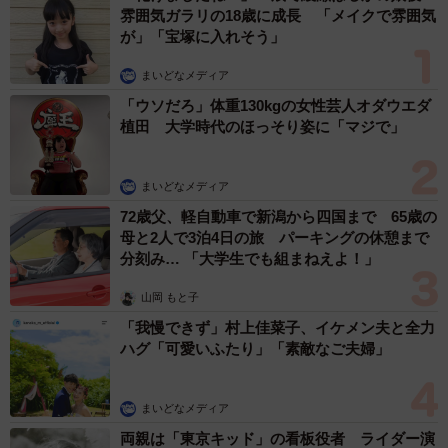
雰囲気ガラリの18歳に成長 「メイクで雰囲気
が」「宝塚に入れそう」
まいどなメディア
「ウソだろ」体重130kgの女性芸人オダウエダ
植田 大学時代のほっそり姿に「マジで」
まいどなメディア
72歳父、軽自動車で新潟から四国まで 65歳の
母と2人で3泊4日の旅 パーキングの休憩まで
分刻み… 「大学生でも組まねえよ！」
山岡 もと子
「我慢できず」村上佳菜子、イケメン夫と全力
ハグ「可愛いふたり」「素敵なご夫婦」
まいどなメディア
両親は「東京キッド」の看板役者 ライダー演