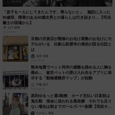
「息子を一人にしてきたんです、帰らないと」 施設に入った
90歳母、障害のある60歳次男との暮らしは行き詰まり…【司法
書士の現場から】
山下 静香
2026.08.08
京都の百貨店が開催のお化け屋敷のお化けにモ
デルがいる 比叡山延暦寺の僧侶が語る伝説と
は
浅井 佳穂
2026.08.08
熊本地震でペット同伴の避難を諦める人に胸を
痛め… 被災ペットの受け入れ先をアプリに表
示する「動物避難所マップ」が始動
平藤 清刀
2026.08.08
原則ゆるっと週3勤務 カード支払い日直前は
鬼出勤 借金に追われる風俗嬢 それでも足り
ない場合は朝までガールズバー副業【現役キャ
ストに取材】
たかなし 亜妖