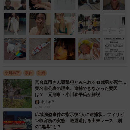
小川泰平
事件
沖縄
宮台真司さん襲撃犯とみられる41歳男が死亡…
実名非公表の理由、逮捕できなかった要因
は？ 元刑事・小川泰平氏が解説
小川 泰平
2023.02.01
広域強盗事件の指示役4人に逮捕状…フィリピ
ン収容所の実態 送還避ける出来レース 別
の“黒幕”も？