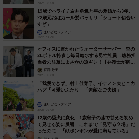
2026.08.08
19歳でハライチ岩井勇気と年の差婚から3年、
22歳元おはガール髪バッサリ「ショート似合い
すぎ」
まいどなメディア
2026.08.08
オフィスに置かれたウォーターサーバー 空の
2Lボトル持参し毎日給水する男性社員→総務担
当者の注意にまさかの逆ギレ！【弁護士が解
説】
長澤 芳子
2026.08.08
「我慢できず」村上佳菜子、イケメン夫と全力
ハグ「可愛いふたり」「素敵なご夫婦」
まいどなメディア
2026.08.08
12歳の愛犬に変化 1歳息子の膝で甘える初め
て見せる姿に反響 これまで「見守る立場」だ
ったのに…「頭ポンポンが愛に満ちている」
「尊…」
梨木 香奈