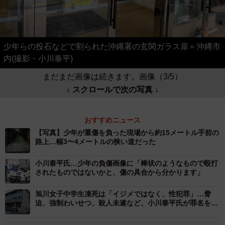
少年らの投石などで割られた沖縄署の玄関ガラス扉＝沖縄市
内(撮影・小川泰平)
まだまだ画像は続きます。画像（3/5）
↓ スクロールで次の写真 ↓
おすすめニュース
【写真】少年が重傷を負った現場から約15メートル手前の
路上…幅3〜4メートルの狭い道だった
小川泰平氏…少年の負傷画像に「棒状のようなもので殴打
されたものではないかと、傷の具合から分かります」
旭川女子中学生凍死は「イジメではなく、性犯罪」…脅
迫、強制わいせつ、殺人未遂など、小川泰平氏が罪名を想
定