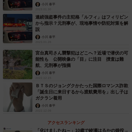
小川 泰平
2023.01.30
連続強盗事件の主犯格「ルフィ」はフィリピン
から指示？元刑事が、現地事情や防犯対策を解
説
小川 泰平
2023.01.26
宮台真司さん襲撃犯はどこへ？近場で潜伏の可
能性も 公開映像の「目」に注目 捜査は難
航、元刑事が指摘
小川 泰平
2022.12.15
ＢＴＳのジョングクかたった国際ロマンス詐欺
「誕生日に来日するから渡航費用を」出し子は
ガクラン着用
小川 泰平
2022.12.09
アクセスランキング
「化けましたね～」10歳で綾瀬はるかの娘役→