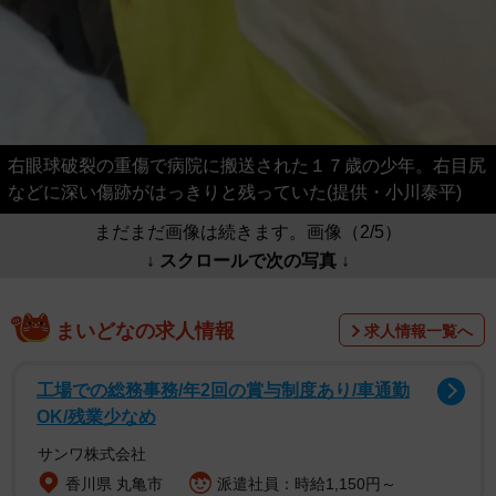
右眼球破裂の重傷で病院に搬送された１７歳の少年。右目尻
などに深い傷跡がはっきりと残っていた(提供・小川泰平)
まだまだ画像は続きます。画像（2/5）
↓ スクロールで次の写真 ↓
まいどなの求人情報
求人情報一覧へ
工場での総務事務/年2回の賞与制度あり/車通勤
OK/残業少なめ
サンワ株式会社
香川県 丸亀市
派遣社員：時給1,150円～