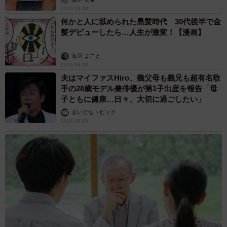
2026.08.08
何かと人に舐められた黒髪時代 30代後半で金
髪デビューしたら…人生が激変！【漫画】
海川 まこと
2026.08.08
夫はマイファスHiro、義父母も義兄も超有名歌
手の28歳モデル兼俳優が第1子出産を報告「母
子ともに健康…日々、大切に過ごしたい」
まいどなトピック
2026.08.08