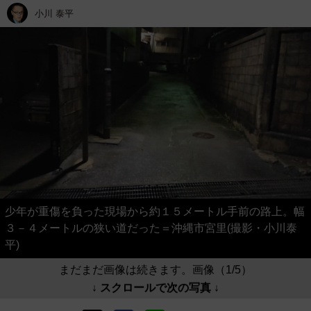
小川 泰平
少年が重傷を負った現場から約１５メートル手前の路上。幅
３－４メートルの狭い道だった＝沖縄市宮里(撮影・小川泰
平)
まだまだ画像は続きます。画像（1/5）
↓ スクロールで次の写真 ↓