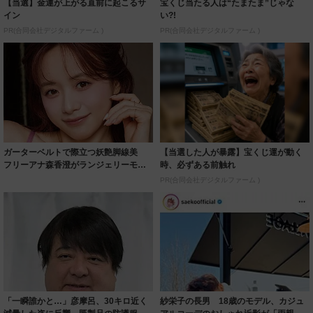
【当選】金運が上がる直前に起こるサ
宝くじ当たる人は“たまたま”じゃな
イン
い?!
PR(合同会社デジタルファーム )
PR(合同会社デジタルファーム )
ガーターベルトで際立つ妖艶脚線美
【当選した人が暴露】宝くじ運が動く
フリーアナ森香澄がランジェリーモデ
時、必ずある前触れ
ルに ｢PE...
PR(合同会社デジタルファーム )
「一瞬誰かと…」彦摩呂、30キロ近く
紗栄子の長男 18歳のモデル、カジュ