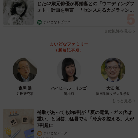
じた42歳元俳優が再婚妻との「ウエディングフ
ォト」計画を明言 「センスあるカメラマン求
む」
まいどなトピック
６位以降を見る
まいどなファミリー
（新着記事順）
森岡 浩
ハイヒール・リンゴ
大江 篤
姓氏研究家
漫才師
園田学園女子大学学長
もっと見る
補助があっても約9割が「夏の電気・ガス代は
重い」と回答…猛暑でも「冷房を控える」人が
7割超に
まいどなデータ