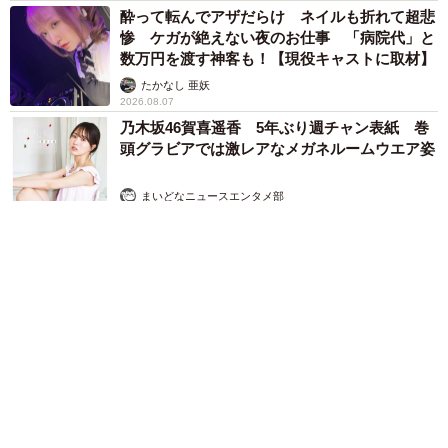
酔って転んでアザだらけ ネイルも折れて超悲
惨 ケガが絶えない夜のお仕事 「病院代」と
数万円を渡す神客も！【現役キャストに取材】
たかなし 亜妖
2026.08.07
乃木坂46賀喜遥香 5年ぶり週チャン表紙 巻
頭グラビアでは激レアなメガネルームウエア姿
まいどなニュースエンタメ部
2026.08.07