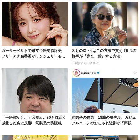
ガーターベルトで際立つ妖艶脚線美
８月のロト6はこの方法で買え!!６つの
フリーアナ森香澄がランジェリーモデ
数字が『完全一致』する方法
ルに ｢PE...
PR(株式会社MURA)
「一瞬誰かと…」彦摩呂、30キロ近く
紗栄子の長男 18歳のモデル、カジュ
減量した姿に反響 既製品の防護服が
アルコーデのおしゃれ近影が「両親の
着られると...
いいとこ取...