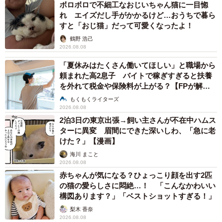
ボロボロで不細工なおじいちゃん猫に一目惚
れ エイズだし手がかかるけど…おうちで暮ら
すと「おじ猫」だって可愛くなったよ！
鶴野 浩己
2026.08.08
「夏休みはたくさん働いてほしい」と職場から
頼まれた高2息子 バイトで稼ぎすぎると扶養
を外れて税金や保険料が上がる？【FPが解
説】
もくもくライターズ
2026.08.08
2泊3日の東京出張→飼い主さんが不在中ハムス
ターに異変 眉間にできた深いしわ、「急に老
けた？」【漫画】
海川 まこと
2026.08.08
赤ちゃんが気になる？ひょっこり顔を出す2匹
の猫の愛らしさに悶絶…！ 「こんなかわいい
構図あります？」「ベストショットすぎる！」
梨木 香奈
2026.08.08