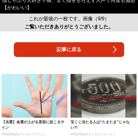
指しゃぶり大好き子猫、全く指をもらえず大声で何度も激怒
【かわいい】
これが最後の一枚です。画像（9/9）
ご覧いただきありがとうございました。
記事に戻る
【当選】金運が上がる直前に起こるサ
宝くじ当たる人は“たまたま”じゃな
イン
い?!
PR(合同会社デジタルファーム )
PR(合同会社デジタルファーム )