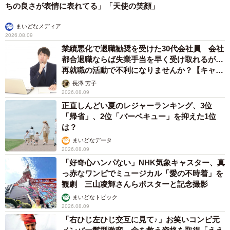
ちの良さが表情に表れてる」「天使の笑顔」
まいどなメディア
2026.08.09
業績悪化で退職勧奨を受けた30代会社員 会社
都合退職ならば失業手当を早く受け取れるが…
再就職の活動で不利になりませんか？【キャリ
アカウンセラーが解説】
長澤 芳子
2026.08.09
正直しんどい夏のレジャーランキング、3位
「帰省」、2位「バーベキュー」を抑えた1位
は？
まいどなデータ
2026.08.09
「好奇心ハンパない」NHK気象キャスター、真
っ赤なワンピでミュージカル「愛の不時着」を
観劇 三山凌輝さんらポスターと記念撮影
まいどなトピック
2026.08.09
「右ひじ左ひじ交互に見て♪」お笑いコンビ元