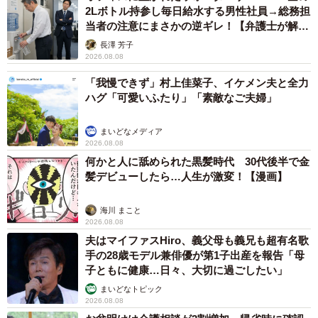
2Lボトル持参し毎日給水する男性社員→総務担
当者の注意にまさかの逆ギレ！【弁護士が解
説】
長澤 芳子
2026.08.08
「我慢できず」村上佳菜子、イケメン夫と全力
ハグ「可愛いふたり」「素敵なご夫婦」
まいどなメディア
2026.08.08
何かと人に舐められた黒髪時代 30代後半で金
髪デビューしたら…人生が激変！【漫画】
海川 まこと
2026.08.08
夫はマイファスHiro、義父母も義兄も超有名歌
手の28歳モデル兼俳優が第1子出産を報告「母
子ともに健康…日々、大切に過ごしたい」
まいどなトピック
2026.08.08