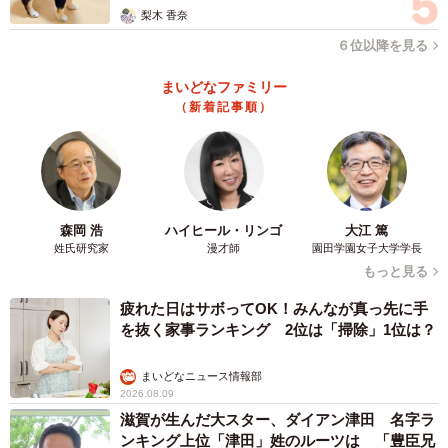
梨木 香奈
６位以降を見る
まいどなファミリー
（新着記事順）
森岡 浩
ハイヒール・リンゴ
大江 篤
姓氏研究家
漫才師
園田学園女子大学学長
もっと見る
疲れた日はサボってOK！みんなが真っ先に手
を抜く家事ランキング 2位は「掃除」1位は？
まいどなニュース情報部
2026.08.09
滋賀が生んだ大スター、ダイアン津田 名字ラ
ンキング上位「津田」姓のルーツは 「豊臣兄