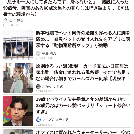
「息子を一人にしてきたんです、帰らないと」 施設に入った
90歳母、障害のある60歳次男との暮らしは行き詰まり…【司法
書士の現場から】
山下 静香
2026.08.08
熊本地震でペット同伴の避難を諦める人に胸を
痛め… 被災ペットの受け入れ先をアプリに表
示する「動物避難所マップ」が始動
平藤 清刀
2026.08.08
原則ゆるっと週3勤務 カード支払い日直前は
鬼出勤 借金に追われる風俗嬢 それでも足り
ない場合は朝までガールズバー副業【現役キャ
ストに取材】
たかなし 亜妖
2026.08.08
19歳でハライチ岩井勇気と年の差婚から3年、
22歳元おはガール髪バッサリ「ショート似合い
すぎ」
まいどなメディア
2026.08.08
オフィスに置かれたウォーターサーバー 空の