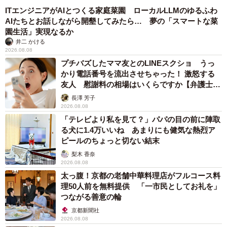
ITエンジニアがAIとつくる家庭菜園 ローカルLLMのゆるふわ
AIたちとお話しながら開墾してみたら… 夢の「スマートな菜
園生活」実現なるか
井二 かける
2026.08.08
プチバズしたママ友とのLINEスクショ うっ
かり電話番号を流出させちゃった！ 激怒する
友人 慰謝料の相場はいくらですか【弁護士が
解説】
長澤 芳子
2026.08.08
「テレビより私を見て？」パパの目の前に陣取
る犬に1.4万いいね あまりにも健気な熱烈ア
ピールのちょっと切ない結末
梨木 香奈
2026.08.08
太っ腹！京都の老舗中華料理店がフルコース料
理50人前を無料提供 「一市民としてお礼を」
つながる善意の輪
京都新聞社
2026.08.08