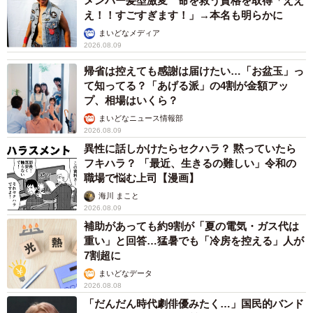
メンバー髪型激変 命を救う資格を取得「ええ
え！！すごすぎます！」→本名も明らかに
まいどなメディア
2026.08.09
帰省は控えても感謝は届けたい…「お盆玉」っ
て知ってる？「あげる派」の4割が金額アッ
プ、相場はいくら？
まいどなニュース情報部
2026.08.09
異性に話しかけたらセクハラ？ 黙っていたら
フキハラ？ 「最近、生きるの難しい」令和の
職場で悩む上司【漫画】
海川 まこと
2026.08.09
補助があっても約9割が「夏の電気・ガス代は
重い」と回答…猛暑でも「冷房を控える」人が
7割超に
まいどなデータ
2026.08.08
「だんだん時代劇俳優みたく…」国民的バンド