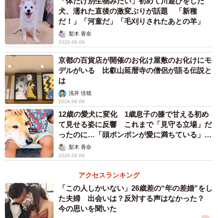
「体だけ別生物みたい」初めて川遊びをした
犬、濡れた直後の激変ぶりが話題 「新種
だ！」「河童だ」「毛刈りされたあとの羊」
梨木 香奈
2026.08.09
京都の百貨店が開催のお化け屋敷のお化けにモ
デルがいる 比叡山延暦寺の僧侶が語る伝説と
は
浅井 佳穂
2026.08.08
12歳の愛犬に変化 1歳息子の膝で甘える初め
て見せる姿に反響 これまで「見守る立場」だ
ったのに…「頭ポンポンが愛に満ちている」
「尊…」
梨木 香奈
2026.08.08
アクセスランキング
「この人しかいない」26歳差の“年の差婚”をし
た夫婦 出会いは？反対する声はなかった？
今の思いを聞いた