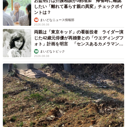
お盆明けは介護相談が3割増加 帰省時に確認
したい「離れて暮らす親の異変」チェックポイ
ントは？
まいどなニュース情報部
2026.08.08
両親は「東京キッド」の看板役者 ライダー演
じた42歳元俳優が再婚妻との「ウエディングフ
ォト」計画を明言 「センスあるカメラマン求
む」
まいどなトピック
2026.08.08