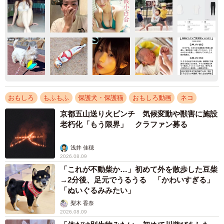
おもしろ
もふもふ
保護犬・保護猫
おもしろ動画
ネコ
京都五山送り火ピンチ 気候変動や獣害に施設
老朽化「もう限界」 クラファン募る
浅井 佳穂
2026.08.09
「これが不動柴か…」初めて外を散歩した豆柴
→2分後、足元でうるうる 「かわいすぎる」
「ぬいぐるみみたい」
梨木 香奈
2026.08.09