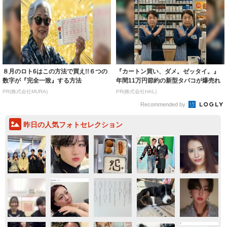
８月のロト6はこの方法で買え!!６つの
『カートン買い、ダメ。ゼッタイ。』
数字が『完全一致』する方法
年間11万円節約の新型タバコが爆売れ
PR(株式会社MURA)
PR(株式会社HAL)
Recommended by
昨日の人気フォトセレクション