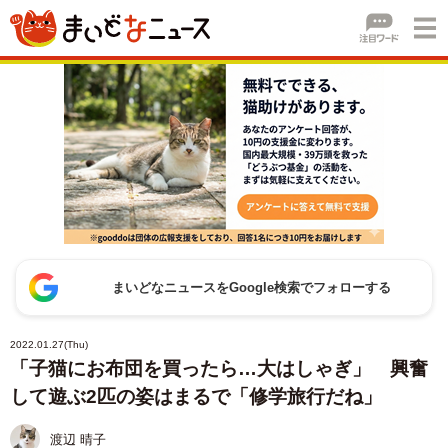
まいどなニュースをGoogle検索でフォローする
2022.01.27(Thu)
「子猫にお布団を買ったら…大はしゃぎ」 興奮
して遊ぶ2匹の姿はまるで「修学旅行だね」
渡辺 晴子