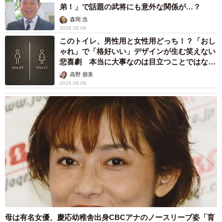
弟！」で話題の武将にも意外な関係が…？
森岡 浩
2026.08.09
このトイレ、男性用と女性用どっち！？「おし
ゃれ」で「格好いい」デザインが生む笑えない
悲喜劇 本当に大事なのは目立つことではな
く…
高野 朋美
2026.08.09
母は有名女優、慶応幼稚舎出身CBCアナのノースリーブ姿「育