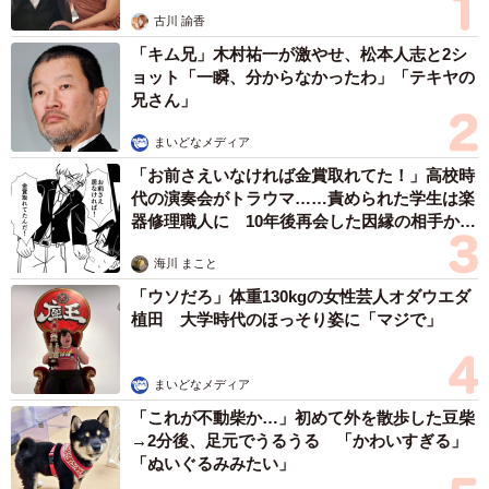
古川 諭香
「キム兄」木村祐一が激やせ、松本人志と2シ
ョット「一瞬、分からなかったわ」「テキヤの
兄さん」
まいどなメディア
「お前さえいなければ金賞取れてた！」高校時
代の演奏会がトラウマ……責められた学生は楽
器修理職人に 10年後再会した因縁の相手から
思わぬ申し出【漫画】
海川 まこと
「ウソだろ」体重130kgの女性芸人オダウエダ
植田 大学時代のほっそり姿に「マジで」
まいどなメディア
「これが不動柴か…」初めて外を散歩した豆柴
→2分後、足元でうるうる 「かわいすぎる」
「ぬいぐるみみたい」