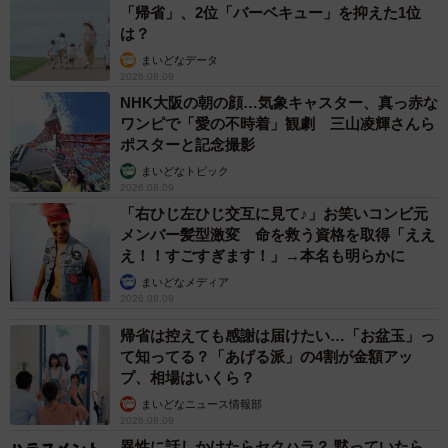
「帰省」、2位「バーベキュー」を抑えた1位
は？
まいどなデータ
2026.08.09
NHK大阪の朝の顔…気象キャスター、真っ赤な
ワンピで「愛の不時着」観劇 三山凌輝さんら
ポスターと記念撮影
まいどなトピック
2026.08.09
「右ひじ左ひじ交互に見て♪」お笑いコンビ元
メンバー髪型激変 命を救う資格を取得「ええ
え！！すごすぎます！」→本名も明らかに
まいどなメディア
2026.08.09
帰省は控えても感謝は届けたい…「お盆玉」っ
て知ってる？「あげる派」の4割が金額アッ
プ、相場はいくら？
まいどなニュース情報部
2026.08.09
異性に話しかけたらセクハラ？ 黙っていたら