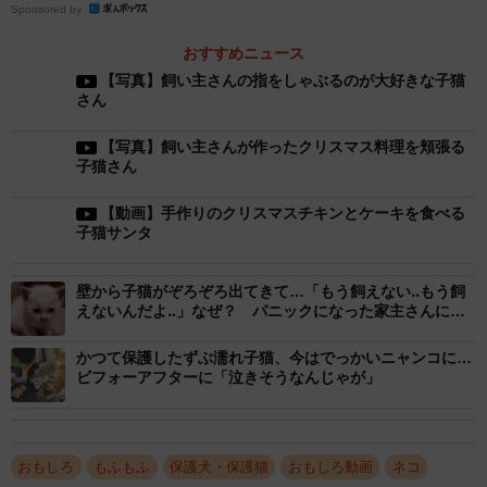
Sponsored by
おすすめニュース
【写真】飼い主さんの指をしゃぶるのが大好きな子猫
1/6
さん
部屋を散らかして「ぼくたちやってません」と言わんばかりの子猫ちゃ
んたちの表情がtwitter上で話題を集めた（提供写真）
【写真】飼い主さんが作ったクリスマス料理を頬張る
子猫さん
――犯行現場を拝見しますと、なかなかの散らかしようで
【動画】手作りのクリスマスチキンとケーキを食べる
すね。やはり、ととまるくんたちの仕業？
子猫サンタ
「はい。朝起きてリビングに行くと部屋中にゴミが散らか
壁から子猫がぞろぞろ出てきて…「もう飼えない‥もう飼
えないんだよ‥」なぜ？ パニックになった家主さんに聞
っていてびっくりしました（笑）。何事かと思いきやリビ
いた
ングに置いてあるごみ箱がひっくり返されており納得しま
かつて保護したずぶ濡れ子猫、今はでっかいニャンコに…
した。部屋中にごみが散乱してましたが、楽しそうに遊ん
ビフォーアフターに「泣きそうなんじゃが」
でいたので笑っちゃいました」
――あらら。散らかしちゃったものは…。
おもしろ
もふもふ
保護犬・保護猫
おもしろ動画
ネコ