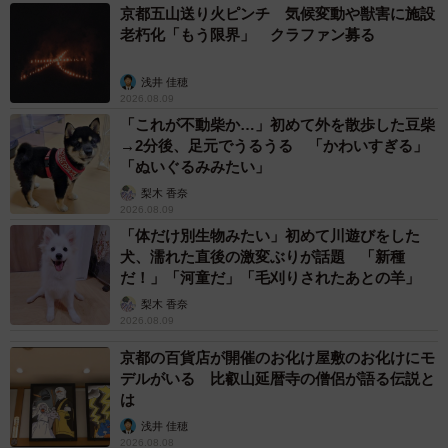
京都五山送り火ピンチ 気候変動や獣害に施設
「ごみ箱をひっくり返したので、ティッシュや僕が食べた
老朽化「もう限界」 クラファン募る
アイスと紙パックのジュースなどを散らかしました。倒れ
ているのがごみ箱です」
浅井 佳穂
2026.08.09
「これが不動柴か…」初めて外を散歩した豆柴
→2分後、足元でうるうる 「かわいすぎる」
2/6
「ぬいぐるみみたい」
飼い主さんが朝起きてリビングに行くと部屋中にごみが散らかっていた
梨木 香奈
という（提供写真）
2026.08.09
「体だけ別生物みたい」初めて川遊びをした
――犯行時間はどれくらい？
犬、濡れた直後の激変ぶりが話題 「新種
だ！」「河童だ」「毛刈りされたあとの羊」
「寝ている間に起きたのでわからないですね...僕が寝ている
梨木 香奈
2026.08.09
間に犯行を行うあたり計画的でした」
京都の百貨店が開催のお化け屋敷のお化けにモ
デルがいる 比叡山延暦寺の僧侶が語る伝説と
――叱りましたか。
は
浅井 佳穂
「全く叱ってはおりません（笑）。僕がごみを眺めていた
2026.08.08