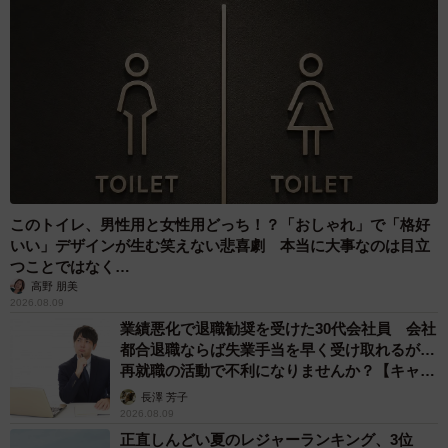
このトイレ、男性用と女性用どっち！？「おしゃれ」で「格好
いい」デザインが生む笑えない悲喜劇 本当に大事なのは目立
つことではなく…
高野 朋美
2026.08.09
業績悪化で退職勧奨を受けた30代会社員 会社
都合退職ならば失業手当を早く受け取れるが…
再就職の活動で不利になりませんか？【キャリ
アカウンセラーが解説】
長澤 芳子
2026.08.09
正直しんどい夏のレジャーランキング、3位