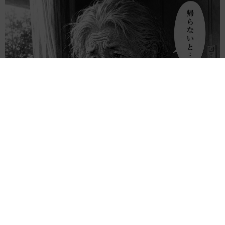
「息子を一人にしてきたんです、帰らないと」 施設に入った
90歳母、障害のある60歳次男との暮らしは行き詰まり…【司法
書士の現場から】
山下 静香
2026.08.08
「ウソだろ」体重130kgの女性芸人オダウエダ
植田 大学時代のほっそり姿に「マジで」
まいどなメディア
2026.08.08