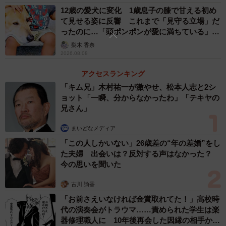
らかわいい顔をしてくれたので撮影したんです。とりあえ
12歳の愛犬に変化 1歳息子の膝で甘える初め
て見せる姿に反響 これまで「見守る立場」だ
ずなでて遊んで…写真や動画を撮ったあとに片付けまし
ったのに…「頭ポンポンが愛に満ちている」
た」
「尊…」
梨木 香奈
2026.08.08
3/6
アクセスランキング
ごみ箱をひっくり返したあと、飼い主さんに甘えていたという（提供写
「キム兄」木村祐一が激やせ、松本人志と2シ
真）
ョット「一瞬、分からなかったわ」「テキヤの
兄さん」
――そのあと、ととまるくんたちはどうしましたか？
まいどなメディア
「この人しかいない」26歳差の“年の差婚”をし
「僕に甘えてきたり、ふたりではしゃいだりしていまし
た夫婦 出会いは？反対する声はなかった？
た。まだまだ遊び足りないようでしたね」
今の思いを聞いた
古川 諭香
――今回のようにととまるくんたちが散らかしたのは初め
「お前さえいなければ金賞取れてた！」高校時
てでしょうか？
代の演奏会がトラウマ……責められた学生は楽
器修理職人に 10年後再会した因縁の相手から