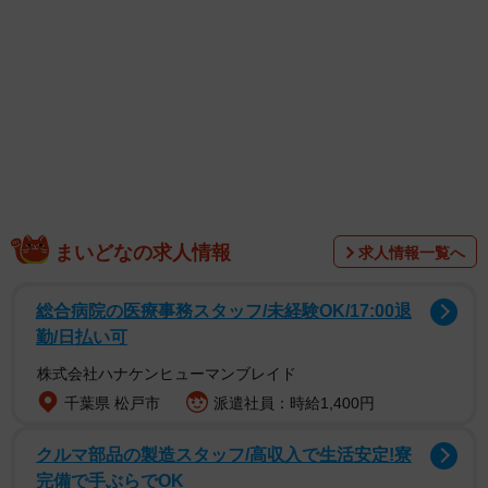
「ぼくたちやってません」と言わんばかりの子猫ちゃんた
ちの表情にメロメロになる人が続出。「可愛い」「許しち
ゃう」などとたくさんのコメントが寄せられました。
「『ぼくたちじゃありませんがなにか？』って絶対訴えか
けてますよねwww」
「『え？何ですか？』と言ってそうな表情が、なんとも可
愛らしいですね」
まいどなの求人情報
求人情報一覧へ
「散らかってるだけでち」
「わかるー。あざとい かわいすぎます！」
総合病院の医療事務スタッフ/未経験OK/17:00退
「これは叱れないﾆｬﾝ だってこんなに可愛いんだもん」
勤/日払い可
「誤魔化されてしまいます」
株式会社ハナケンヒューマンブレイド
「許しちゃいますよね 怒りもかわいさには勝てません」
千葉県 松戸市
派遣社員：時給1,400円
「カワイイからヨシ！ですね」
クルマ部品の製造スタッフ/高収入で生活安定!寮
「う～ん…無罪！！」
完備で手ぶらでOK
「全て許されるにゃ」