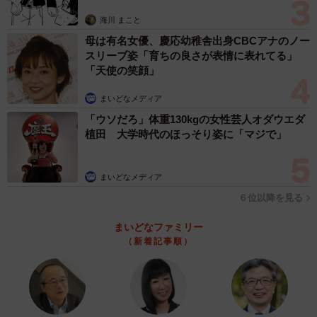
「過去にティッシュを散らかしたりは何回かあったので、
思わぬ申し出【漫画】
テーブルに置いていたティッシュを高いところに避難させ
海川 まこと
たのですが…それもうまく登りティッシュを落としてから
母は有名女優、慶応幼稚舎出身CBCアナのノー
スリーブ姿「育ちの良さが表情に表れてる」
たくさん遊んでいたようで、思わず笑っちゃいました」
「天使の笑顔」
まいどなメディア
4/6
「ウソだろ」体重130kgの女性芸人オダウエダ
クリスマスも指をしゃぶっていたととまるくん（提供写真）
植田 大学時代のほっそり姿に「マジで」
――散らかしたのは、お迎えして74日目とのこと。最近の
まいどなメディア
ととまるくんたちの様子もお聞かせください。
６位以降を見る
「毎日指をしゃぶったりふたりでたくさん遊んだり、それ
まいどなファミリー
に混ぜてもらったりと、これまでと大きく変わらず過ごし
（新着記事順）
ています。ただ食事面が少しだけ変わってきたような気が
しています。定期的に手作りご飯を作っているせいか、特
定のキャットフードはあまり食べなくなってしまいまし