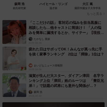
た。ちょっぴりグルメになってきちゃっていますね」
森岡 浩
ハイヒール・リンゴ
大江 篤
姓氏研究家
漫才師
園田学園女子大学学長
もっと見る
5/6
「ここだけの話」 客対応の悩みを担当黒服に
クリスマスも飼い主さんの手作り料理を味わった2匹（提供写真）
相談したら…他キャストに筒抜け！ 「人の悩
みを簡単に漏洩するとか、サイテー」【現役キ
◇ ◇
ャストに取材】
たかなし 亜妖
2026.08.09
6/6
疲れた日はサボってOK！みんなが真っ先に手
を抜く家事ランキング 2位は「掃除」1位は？
ととまるくん㊧とはんみちゃん（提供写真）
まいどなニュース情報部
■Twitter:「ととまるとはんみ」（@totomaru_hanmi）
2026.08.09
https://twitter.com/totomaru_hanmi
滋賀が生んだ大スター、ダイアン津田 名字ラ
ンキング上位「津田」姓のルーツは 「豊臣兄
■YouTube:「グルメ猫の日常」
弟！」で話題の武将にも意外な関係が…？
https://www.youtube.com/channel/UCQ8us649gfURQ5ZrpK
森岡 浩
2026.08.09
G1AMw