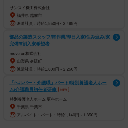
「仔猫あるあるだ」
サンスイ機工株式会社
福井県 越前市
派遣社員：時給1,850円～2,498円
部品の製造スタッフ/軽作業/即日入寮/住み込み/寮
完備/8割入寮希望者
move on株式会社
山梨県 身延町
派遣社員：時給1,800円～2,250円
「ヘルパー・介護職」パート/特別養護老人ホー
ム/介護職員初任者研修
NEW
特別養護老人ホーム 更科ホーム
かわいすぎる子猫たちは、ととまるくん（雄）とはんみち
千葉県 千葉市
ゃん（雌）といいます。2匹は、生後4カ月ほどの兄妹猫ち
アルバイト・パート：時給1,140円～1,350円
ゃんです。どうしてこんなに散らかっちゃったのでしょ
う？ 撮影時のことを、飼い主さんに伺ってみました。