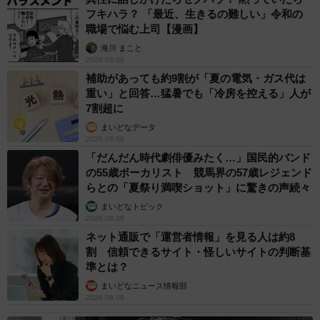
フキハラ？ 「最近、生きるの難しい」令和の
職場で悩む上司【漫画】
海川 まこと
2026.08.09
補助があっても約9割が「夏の電気・ガス代は
重い」と回答…猛暑でも「冷房を控える」人が
7割超に
まいどなデータ
2026.08.08
「だんだん時代劇俳優みたく…」国民的バンド
の55歳ボーカリスト 競馬界の57歳レジェンド
らとの「夏祭り満喫ショット」に驚きの声続々
まいどなトピック
2026.08.08
ネット通販で「運営者情報」を見る人は約8
割 信頼できるサイト・怪しいサイトの判断基
準とは？
まいどなニュース情報部
2026.08.08