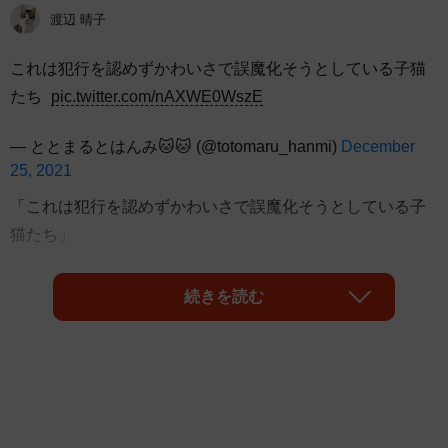
渡辺 晴子
これは犯行を認めずかわいさで誤魔化そうとしている子猫
たち
pic.twitter.com/nAXWE0WszE
— ととまるとはんみ🐱🐱 (@totomaru_hanmi)
December
25, 2021
「これは犯行を認めずかわいさで誤魔化そうとしている子
猫たち」
こんなつぶやきとともに、愛猫たちの写真をツイッターに
続きを読む
投稿した飼い主の「ととまるとはんみ」
（@totomaru_hanmi）さん。そこに写っていたのは、飼い
主さんをキョトン顔で見つめる2匹の子猫ちゃん！ その後
ろにはティッシュなどのごみが散らかっていますが…どう
も子猫ちゃんたちの仕業のようです。