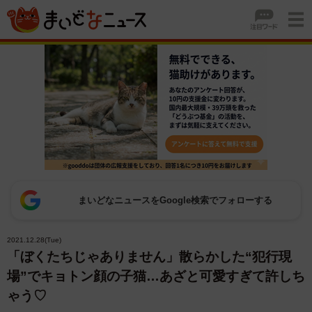
まいどなニュースをGoogle検索でフォローする
2021.12.28(Tue)
「ぼくたちじゃありません」散らかした“犯行現
場”でキョトン顔の子猫…あざと可愛すぎて許しち
ゃう♡