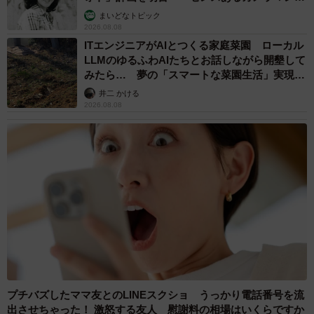
む」
まいどなトピック
2026.08.08
ITエンジニアがAIとつくる家庭菜園 ローカル
LLMのゆるふわAIたちとお話しながら開墾して
みたら… 夢の「スマートな菜園生活」実現な
るか
井二 かける
2026.08.08
プチバズしたママ友とのLINEスクショ うっかり電話番号を流
出させちゃった！ 激怒する友人 慰謝料の相場はいくらですか