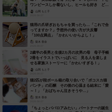
ワンピースしか着ないし、ヒールも好き どの
へんが…
山岡 もと子
2026.08.07
猫用の爪研ぎおもちゃを買ったら…「これで合
ってますか？」予想外の使い方が大反響
「100点満点」「かわいいからよし！」
梨木 香奈
2026.08.07
2歳半の長男と生後2カ月の次男の母 母子手帳
2冊をイラストでいっぱいに 見る人を楽しま
せる家族ストーリーに「かわいすぎる！」
山岡 もと子
2026.08.07
猫2匹が段ボール箱の取り合いで「ポコスカ猫
パンチ」の応酬 その後の心温まる結末に「愛
～！」「おばちゃん泣きそうや…」
梨木 香奈
2026.08.07
「ちょっとババロアみたい」パートナーの誕生