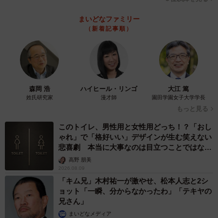
まいどなファミリー
（新着記事順）
森岡 浩
ハイヒール・リンゴ
大江 篤
姓氏研究家
漫才師
園田学園女子大学学長
もっと見る
このトイレ、男性用と女性用どっち！？「おし
ゃれ」で「格好いい」デザインが生む笑えない
悲喜劇 本当に大事なのは目立つことではな
く…
高野 朋美
2026.08.09
「キム兄」木村祐一が激やせ、松本人志と2シ
ョット「一瞬、分からなかったわ」「テキヤの
兄さん」
まいどなメディア