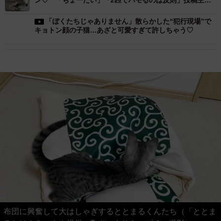
ン♡ 「ちょーだい」「2匹でハモるのは反則」投稿主に
聞いた
「ぼくたちじゃありません」散らかした“犯行現場”で
キョトン顔の子猫…あざと可愛すぎて許しちゃう♡
布団に興奮して大はしゃぎするととまるくんたち（「ととま