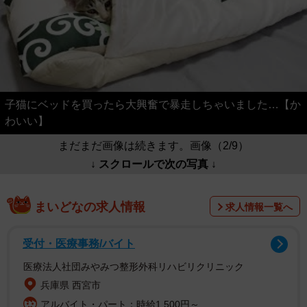
子猫にベッドを買ったら大興奮で暴走しちゃいました…【か
わいい】
まだまだ画像は続きます。画像（2/9）
↓ スクロールで次の写真 ↓
まいどなの求人情報
求人情報一覧へ
受付・医療事務/バイト
医療法人社団みやみつ整形外科リハビリクリニック
兵庫県 西宮市
アルバイト・パート：時給1,500円～