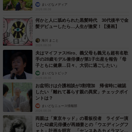
まいどなメディア
2026.08.08
何かと人に舐められた黒髪時代 30代後半で金
髪デビューしたら…人生が激変！【漫画】
海川 まこと
2026.08.08
夫はマイファスHiro、義父母も義兄も超有名歌
手の28歳モデル兼俳優が第1子出産を報告「母
子ともに健康…日々、大切に過ごしたい」
まいどなトピック
2026.08.08
お盆明けは介護相談が3割増加 帰省時に確認
したい「離れて暮らす親の異変」チェックポイ
ントは？
まいどなニュース情報部
2026.08.08
両親は「東京キッド」の看板役者 ライダー演
じた42歳元俳優が再婚妻との「ウエディングフ
ォト」計画を明言 「センスあるカメラマン求