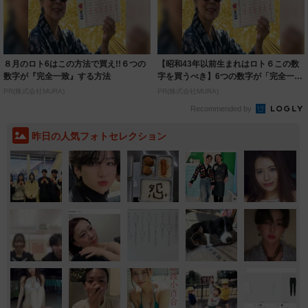
８月のロト6はこの方法で買え!!６つの
【昭和43年以前生まれはロト６この数
数字が『完全一致』する方法
字を買うべき】6つの数字が「完全一
致」する方...
PR(株式会社MURA)
PR(株式会社MURA)
Recommended by
昨日の人気フォトセレクション