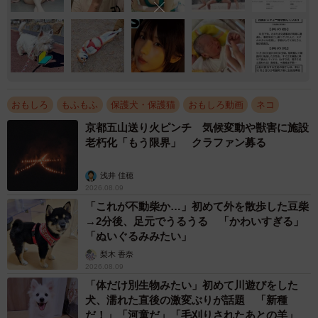
おもしろ
もふもふ
保護犬・保護猫
おもしろ動画
ネコ
京都五山送り火ピンチ 気候変動や獣害に施設
老朽化「もう限界」 クラファン募る
浅井 佳穂
2026.08.09
「これが不動柴か…」初めて外を散歩した豆柴
→2分後、足元でうるうる 「かわいすぎる」
「ぬいぐるみみたい」
梨木 香奈
2026.08.09
「体だけ別生物みたい」初めて川遊びをした
犬、濡れた直後の激変ぶりが話題 「新種
だ！」「河童だ」「毛刈りされたあとの羊」