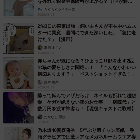
を外れて税金や保険料が上がる？【FPが解
説】
もくもくライターズ
2026.08.08
2泊3日の東京出張→飼い主さんが不在中ハムス
ターに異変 眉間にできた深いしわ、「急に老
けた？」【漫画】
海川 まこと
2026.08.08
赤ちゃんが気になる？ひょっこり顔を出す2匹
の猫の愛らしさに悶絶…！ 「こんなかわいい
構図あります？」「ベストショットすぎる！」
梨木 香奈
2026.08.08
酔って転んでアザだらけ ネイルも折れて超悲
惨 ケガが絶えない夜のお仕事 「病院代」と
数万円を渡す神客も！【現役キャストに取材】
たかなし 亜妖
2026.08.07
乃木坂46賀喜遥香 5年ぶり週チャン表紙 巻
頭グラビアでは激レアなメガネルームウエア姿