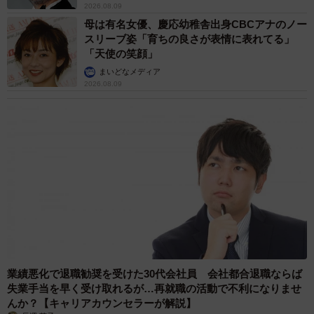
2026.08.09
母は有名女優、慶応幼稚舎出身CBCアナのノー
スリーブ姿「育ちの良さが表情に表れてる」
「天使の笑顔」
まいどなメディア
2026.08.09
業績悪化で退職勧奨を受けた30代会社員 会社都合退職ならば
失業手当を早く受け取れるが…再就職の活動で不利になりませ
んか？【キャリアカウンセラーが解説】