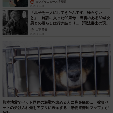
まいどなニュース情報部
2026.08.08
「息子を一人にしてきたんです、帰らない
と」 施設に入った90歳母、障害のある60歳次
男との暮らしは行き詰まり…【司法書士の現場
から】
山下 静香
2026.08.08
熊本地震でペット同伴の避難を諦める人に胸を痛め… 被災ペ
ットの受け入れ先をアプリに表示する「動物避難所マップ」が
始動