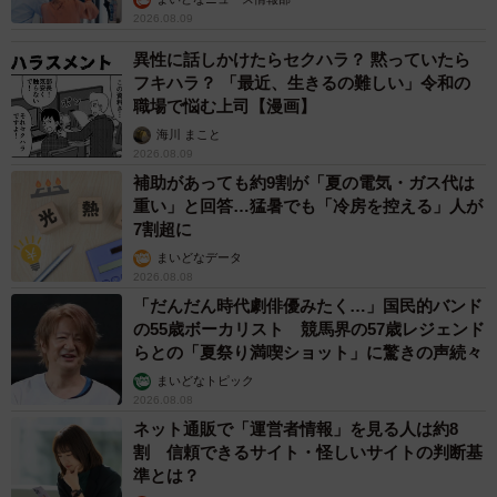
2026.08.09
異性に話しかけたらセクハラ？ 黙っていたら
フキハラ？ 「最近、生きるの難しい」令和の
職場で悩む上司【漫画】
海川 まこと
2026.08.09
補助があっても約9割が「夏の電気・ガス代は
重い」と回答…猛暑でも「冷房を控える」人が
7割超に
まいどなデータ
2026.08.08
「だんだん時代劇俳優みたく…」国民的バンド
の55歳ボーカリスト 競馬界の57歳レジェンド
らとの「夏祭り満喫ショット」に驚きの声続々
まいどなトピック
2026.08.08
ネット通販で「運営者情報」を見る人は約8
割 信頼できるサイト・怪しいサイトの判断基
準とは？