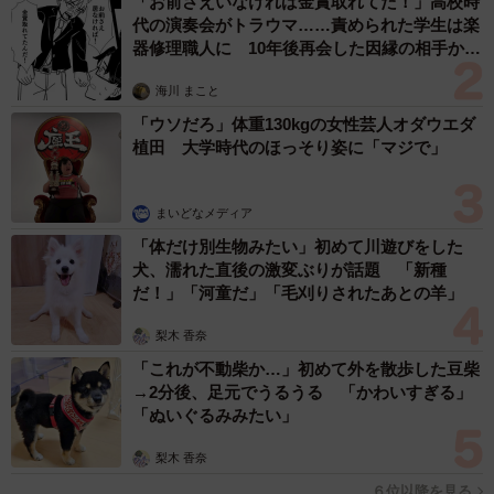
「お前さえいなければ金賞取れてた！」高校時
代の演奏会がトラウマ……責められた学生は楽
器修理職人に 10年後再会した因縁の相手から
思わぬ申し出【漫画】
海川 まこと
「ウソだろ」体重130kgの女性芸人オダウエダ
植田 大学時代のほっそり姿に「マジで」
まいどなメディア
「体だけ別生物みたい」初めて川遊びをした
犬、濡れた直後の激変ぶりが話題 「新種
だ！」「河童だ」「毛刈りされたあとの羊」
梨木 香奈
「これが不動柴か…」初めて外を散歩した豆柴
→2分後、足元でうるうる 「かわいすぎる」
「ぬいぐるみみたい」
梨木 香奈
６位以降を見る