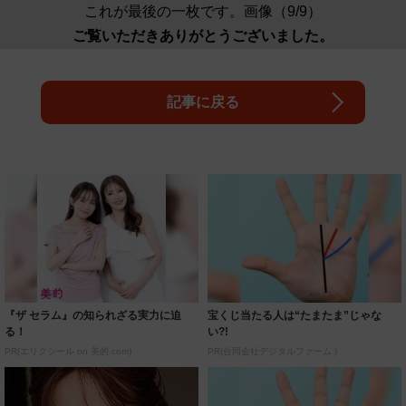
これが最後の一枚です。画像（9/9）
ご覧いただきありがとうございました。
記事に戻る
『ザ セラム』の知られざる実力に迫
宝くじ当たる人は“たまたま”じゃな
る！
い?!
PR(エリクシール on 美的.com)
PR(合同会社デジタルファーム )