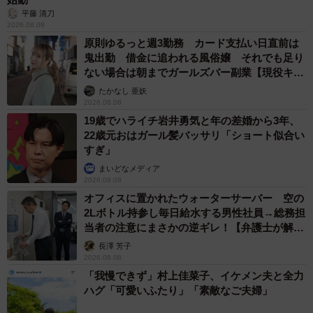
平藤 清刀
2026.08.08
原則ゆるっと週3勤務 カード支払い日直前は
鬼出勤 借金に追われる風俗嬢 それでも足り
ない場合は朝までガールズバー副業【現役キャ
ストに取材】
たかなし 亜妖
2026.08.08
19歳でハライチ岩井勇気と年の差婚から3年、
22歳元おはガール髪バッサリ「ショート似合い
すぎ」
まいどなメディア
2026.08.08
オフィスに置かれたウォーターサーバー 空の
2Lボトル持参し毎日給水する男性社員→総務担
当者の注意にまさかの逆ギレ！【弁護士が解
説】
長澤 芳子
2026.08.08
「我慢できず」村上佳菜子、イケメン夫と全力
ハグ「可愛いふたり」「素敵なご夫婦」