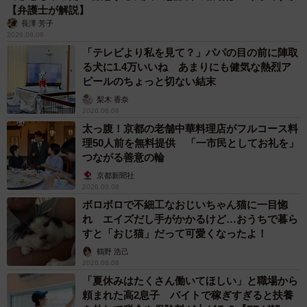
【弁護士が解説】
長澤 芳子
2026.08.08
「テレビより私を見て？」パパの目の前に陣取
る犬に1.4万いいね あまりにも健気な熱烈ア
ピールのちょっと切ない結末
梨木 香奈
2026.08.08
太っ腹！京都の老舗中華料理店がフルコース料
理50人前を無料提供 「一市民としてお礼を」
つながる善意の輪
京都新聞社
2026.08.08
ボロボロで不細工なおじいちゃん猫に一目惚
れ エイズだし手がかかるけど…おうちで暮ら
すと「おじ猫」だって可愛くなったよ！
鶴野 浩己
2026.08.08
「夏休みはたくさん働いてほしい」と職場から
頼まれた高2息子 バイトで稼ぎすぎると扶養