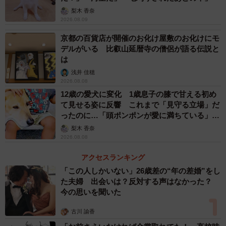
梨木 香奈
2026.08.09
京都の百貨店が開催のお化け屋敷のお化けにモ
デルがいる 比叡山延暦寺の僧侶が語る伝説と
は
浅井 佳穂
2026.08.08
12歳の愛犬に変化 1歳息子の膝で甘える初め
て見せる姿に反響 これまで「見守る立場」だ
ったのに…「頭ポンポンが愛に満ちている」
「尊…」
梨木 香奈
2026.08.08
アクセスランキング
「この人しかいない」26歳差の“年の差婚”をし
た夫婦 出会いは？反対する声はなかった？
今の思いを聞いた
古川 諭香