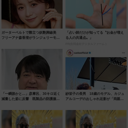
ガーターベルトで際立つ妖艶脚線美
「占い師だけが知ってる〝お金が増え
フリーアナ森香澄がランジェリーモデ
る人の共通点〟」
ルに ｢PE...
PR(合同会社デジタルファーム )
「一瞬誰かと…」彦摩呂、30キロ近く
紗栄子の長男 18歳のモデル、カジュ
減量した姿に反響 既製品の防護服が
アルコーデのおしゃれ近影が「両親の
着られると...
いいとこ取...