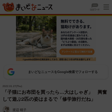
まいどなニュースをGoogle検索でフォローする
2022.01.27(Thu)
「子猫にお布団を買ったら…大はしゃぎ」 興奮
して遊ぶ2匹の姿はまるで「修学旅行だね」
渡辺 晴子