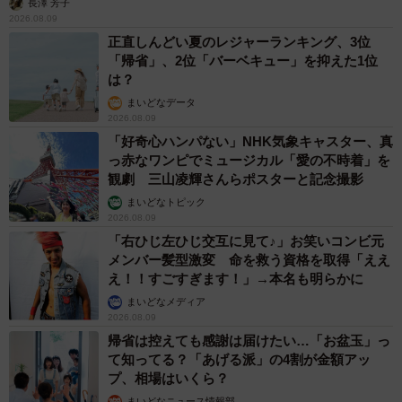
長澤 芳子
2026.08.09
正直しんどい夏のレジャーランキング、3位
「帰省」、2位「バーベキュー」を抑えた1位
は？
まいどなデータ
2026.08.09
「好奇心ハンパない」NHK気象キャスター、真
っ赤なワンピでミュージカル「愛の不時着」を
観劇 三山凌輝さんらポスターと記念撮影
まいどなトピック
2026.08.09
「右ひじ左ひじ交互に見て♪」お笑いコンビ元
メンバー髪型激変 命を救う資格を取得「ええ
え！！すごすぎます！」→本名も明らかに
まいどなメディア
2026.08.09
帰省は控えても感謝は届けたい…「お盆玉」っ
て知ってる？「あげる派」の4割が金額アッ
プ、相場はいくら？
まいどなニュース情報部