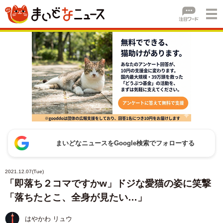
まいどなニュースをGoogle検索でフォローする
2021.12.07(Tue)
「即落ち２コマですかw」ドジな愛猫の姿に笑撃
「落ちたとこ、全身が見たい…」
はやかわ リュウ