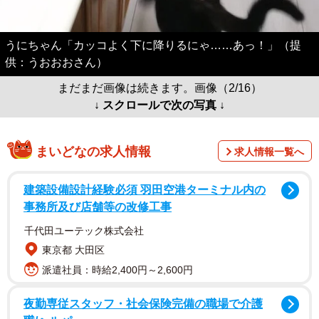
うにちゃん「カッコよく下に降りるにゃ……あっ！」（提
供：うおおおさん）
まだまだ画像は続きます。画像（2/16）
↓ スクロールで次の写真 ↓
まいどなの求人情報
求人情報一覧へ
建築設備設計経験必須 羽田空港ターミナル内の
事務所及び店舗等の改修工事
千代田ユーテック株式会社
東京都 大田区
派遣社員：時給2,400円～2,600円
夜勤専従スタッフ・社会保険完備の職場で介護