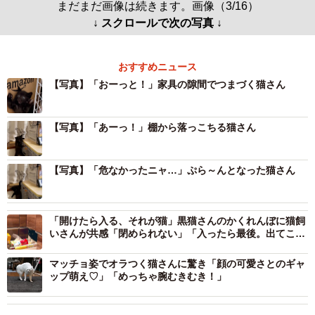
まだまだ画像は続きます。画像（3/16）
↓ スクロールで次の写真 ↓
おすすめニュース
【写真】「おーっと！」家具の隙間でつまづく猫さん
【写真】「あーっ！」棚から落っこちる猫さん
【写真】「危なかったニャ…」ぷら～んとなった猫さん
「開けたら入る、それが猫」黒猫さんのかくれんぼに猫飼
いさんが共感「閉められない」「入ったら最後。出てこな
い…」
マッチョ姿でオラつく猫さんに驚き「顔の可愛さとのギャ
ップ萌え♡」「めっちゃ腕むきむき！」