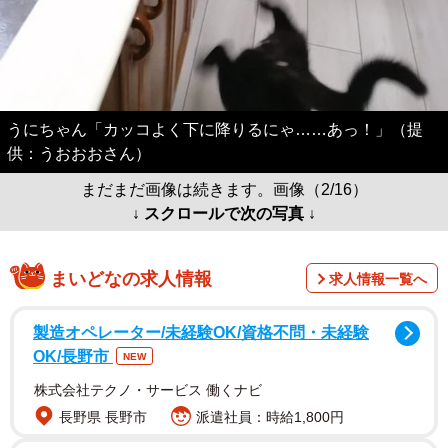
うにちゃん「カッコよく下に降りるにゃ……あっ！」（提
供：うおおおさん）
まだまだ画像は続きます。画像（2/16）
↓ スクロールで次の写真 ↓
まいどなの求人情報
求人情報一覧へ
製造オペレーター/未経験OK/資格不問・未経験
OK/長野市
NEW
株式会社テクノ・サービス 働くナビ
長野県 長野市
派遣社員：時給1,800円