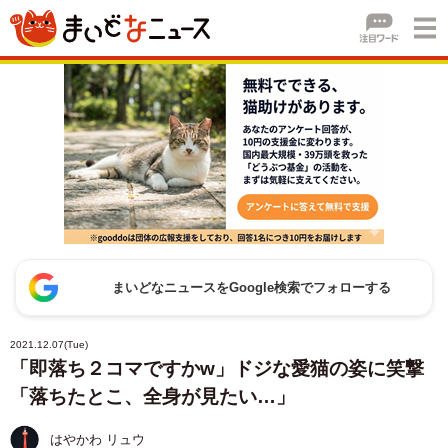
まいどなニュースをGoogle検索でフォローする
2021.12.07(Tue)
「即落ち２コマですかw」ドジな愛猫の姿に笑撃
「落ちたとこ、全身が見たい…」
はやかわ リュウ