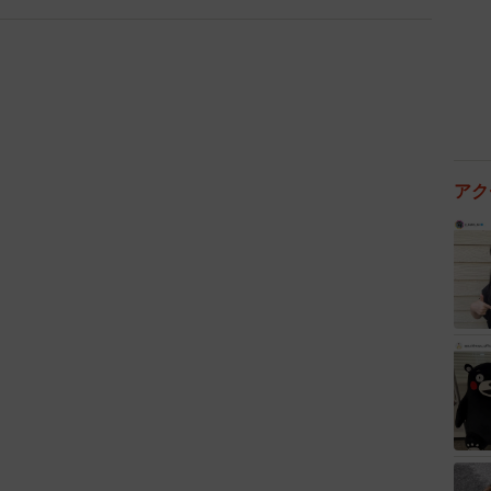
3/5
がデザインしたガラス張りの園舎
アク
題だが、藤井さんは「0歳から5歳ぐらいまでの子ども
ミュニケーションすることができる」と言う。
ブ島の幼稚園児と、大阪の保育園児がオンラインで交
くても彼らはちゃんと交流できていたそうだ。「楽し
を共有できた結果、友達になれた。さらに、10月にも再
葉の壁は存在しなかったというのだ。
保育園がフィリピン・セブ島の幼稚園児と3回目の交