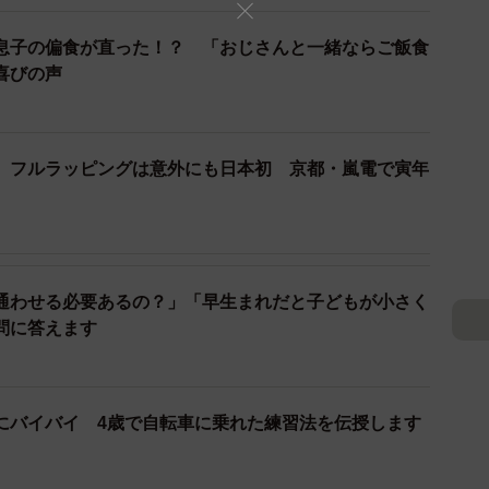
園と日本の幼稚園、保育園などをオンラインでつなげるプ
 Meets: 冒険と出会い）」を立ち上げている。
息子の偏食が直った！？ 「おじさんと一緒ならご飯食
喜びの声
った。「コロナ禍で友達と遊べなかった息子たちがオ
）
なく恐竜のぬいぐるみを持って『ティラノサウルスー、
％でやっている姿を見ました。それに、オンラインの向
、フルラッピングは意外にも日本初 京都・嵐電で寅年
笑顔で表現したりするのを見て、これだと思いました」
通わせる必要あるの？」「早生まれだと子どもが小さく
問に答えます
にバイバイ 4歳で自転車に乗れた練習法を伝授します