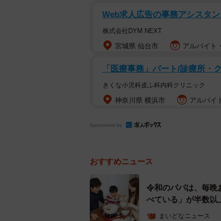
Web求人広告の事務アシスタン
株式会社DYM NEXT
宮城県 仙台市
アルバイト・
「医療事務」パート/診療所・
きくな小児科皮ふ科内科クリニック
神奈川県 横浜市
アルバイト
Sponsored by
藤井さんが手がける施設の特徴は主
おすすめニュース
が自らの個性、感性を自分で発見す
どうか。それと、子どもたちに関わ
令和のパパは、毎晩
べている」が半数以
世界中の子どもたちをオンライ
まいどなニュース