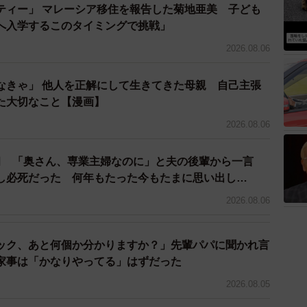
ティー」 マレーシア移住を報告した菊地亜美 子ども
した千葉県の英語スクールが11月27日にはカンボジア
へ入学するこのタイミングで挑戦」
2026.08.06
あまり。現在、アメリカ、オーストラリア、ニュージ
どつながった国は約早くも20カ国。近い将来の目標は
なきゃ」 他人を正解にして生きてきた母親 自己主張
た大切なこと【漫画】
2026.08.06
や保護者は「子どもの新しい一面を見ることができま
ちゃ遊びを通してつながっていることにビックリしまし
臼 「奥さん、専業主婦なのに」と夫の後輩から一言
に参加できたからです。藤井さんには感謝です」と話す。
し必死だった 何年もたった今もたまに思い出し…
2026.08.06
園、幼稚園を選べる世界にすること」
協会」も立ち上げている。その一環として「ラオス教
ック、あと何個か分かりますか？」先輩パパに聞かれ言
。この４月にはその村の校舎（学校）のデザインを担当
家事は「かなりやってる」はずだった
2026.08.05