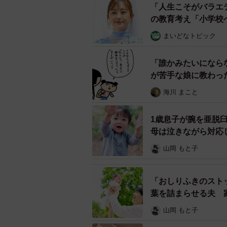
「人生こそがバラエ
流。また、10月にインドと文化交流
の教育考え「小学校
との文化交流をした。
まいどなトピック
プロジェクトがスタートして3カ月
ーラント、フィリピン、ブラジルな
「誰かみたいになら
が苦手な娘に教わっ
100カ国以上という。
海川 まこと
実際、交流活動を見ていた幼稚園側
した。子どもは言葉がなくてもおも
1歳息子が腕を亜脱
た。そんな体験ができたのもA&M
母は泣きながら対応
山岡 もと子
ミッションは「世界中から保育
藤井さんは「こどもの居場所を創る
「おしりふきのスト
育支援活動プロジェクト」にも参加
葉を詰まらせる夫 
する。
山岡 もと子