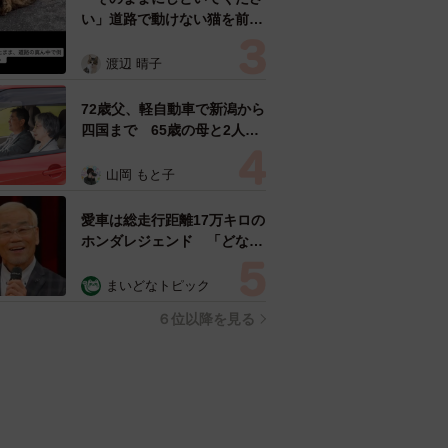
い」道路で動けない猫を前に
返された一言… 懸命に生き
ようとした4日間 「命の重
渡辺 晴子
さはみんな同じ」保護団体代
表の訴え
72歳父、軽自動車で新潟から
四国まで 65歳の母と2人で
3泊4日の旅 パーキングの休
憩まで分刻み… 「大学生で
山岡 もと子
も組まねえよ！」
愛車は総走行距離17万キロの
ホンダレジェンド 「どなた
か欲しい方が居たら」 大御
所漫才師が譲渡の意向
まいどなトピック
６位以降を見る