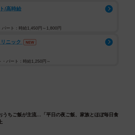
ト/高時給
パート：時給1,450円～1,800円
クリニック
NEW
・パート：時給1,250円～
2/5
建築家、藤井亮輔さん
に2点。空間や建物の環境構築を通して、子どもたち
る力を身につけることができるように考えられているか
る人の環境づくりにも配慮している。
おうちご飯が主流…「平日の夜ご飯、家族とほぼ毎日食
上
ンでつなぐプロジェクト「A&M」