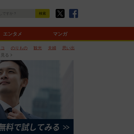
エンタメ
マンガ
ネコ
のりもの
観光
夫婦
思い出
と見る