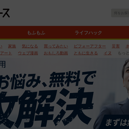
もふもふ
ライフハック
い
家族
気になる
買ってみたい
ビフォーアフター
災害
アート
ウェブ漫画
おもしろ動画
ともに生きる
イヌ
もっ