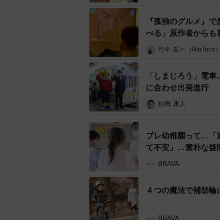
2021年の秋からは、世界の幼稚
ロジェクト「A&M（Adventure &
『孤独のグルメ』で
べる」原作者からも
きっかけは息子たちの思わぬ行動だ
竹中 友一（RinToris
ンラインでアメリカの人に言語関係
トリケラトプスー』と自己表現100
「しまじろう」電車
こうの人が頷いていたり、OK！と
に合わせ出発進行
杉田 康人
プレ幼稚園って…「
て不安」…素朴な疑
BRAVA
４つの魔法で補助輪
BRAVA