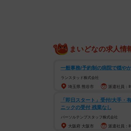
業務を中心に103園、延べ5000人
建築のテーマは「FEEL」で、大
提唱。建築を通して子どもの可能性
大学校の非常勤講師としても活動中
まいどなの求人情
自身も5歳と3歳になる2人の息子さ
与える影響は大きい。そして、子ど
一般事務/予約制の病院で穏やか
を学び取る力を持っている。大人は
せてあげる環境を整えてあげること
ランスタッド株式会社
埼玉県 熊谷市
派遣社員：時
「即日スタート」受付/大手・有
ニックの受付 残業なし
パーソルテンプスタッフ株式会社
大阪府 大阪市
派遣社員：時