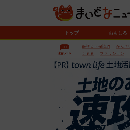
ニ
トップ
おもしろ
ュ
ー
保護犬・保護猫
かんさ
ス
一
くるま
ファッション
覧