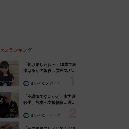
セスランキング
「化けましたね～」10歳で綾
瀬はるかの娘役→雰囲気ガラ
リの18歳に成長 「メイクで
雰囲気が」「宝塚に入れそ
まいどなメディア
う」
「不謹慎でないかと」実力派
歌手、熊本へ支援物資…運搬
トラックの車体デザインにた
めらい 「痛いほど伝わる」
まいどなトピック
「行動され立派」
「そのままにしといてくださ