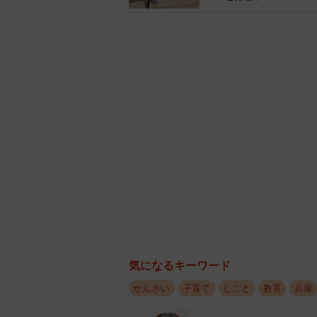
藤井さん
危惧したのは子どもたちの言葉の問
なら言語が通じなくても、感情でコ
実際、この9月にはフィリピン・セ
流や遊びを楽しんだ。言葉が通じな
い」「面白い」「愉快」などの感情
気になるキーワード
度、オンラインで交流。やはり、言
かんさい
子育て
しごと
教育
兵庫
これを受け、11月29日には大阪の