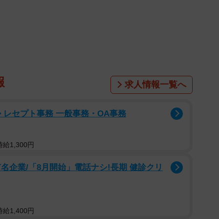
以上の子どもの施設に関わってきた。
きなおもちゃとして子どもの感受性を育てるデザインを
を引き出すことにも尽力。また教育者として、京都建築
だ。
報
求人情報一覧へ
んを持つ父親。「建築や環境は0歳から5歳の子どもに
もは環境の産物と言われるほど、環境からいろんなこと
 レセプト事務 一般事務・OA事務
、子どもに教えることはできないけど、体験、体感をさ
ができる」と力説する。
給1,300円
名企業/「8月開始」電話ナシ!長期 健診クリ
給1,400円