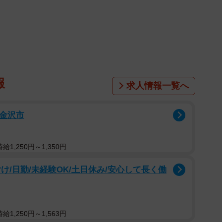
ださい。
笠岡の史跡の津雲貝塚の本です）
SHvp
@kasaoka_lib)
October 24, 2021
報
ー（本へのフィルム貼り）作業の手順が簡潔にまとめ
求人情報一覧へ
瞬く間にフィルム貼りを完成させる姿が鮮やかで、「空
るところが格好いい！！」「延々見ちゃう。美しいお仕
/金沢市
。さらに「フィルムを買って放置しているのでこれを参
います。そこで、実践のコツを、同館司書の原田恭江さ
1,250円～1,350円
け/日勤/未経験OK/土日休み/安心して長く働
1,250円～1,563円