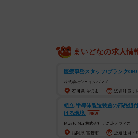
すい方法でやってみてく
🐈‍⬛⭐️｛装備した本は
pic.twitter.com/q9W1GM
— 笠岡市立図書館ツイート局 (
まいどなの求人情
いずれも2分前後の短時間でブッカ
られています。何より、司書さんが
気を抜くために定規でスィーンてや
医療事務スタッフ/ブランクOK
事ね」と見惚れる人が続出しました
株式会社シェイクハンズ
考に貼りたい」との声も寄せられて
石川県 金沢市
派遣社員：時給
んに伺いました。
組立/半導体製造装置の部品組付
ける環境
NEW
Man to Man株式会社 北九州オフィス
福岡県 宮若市
派遣社員：時給