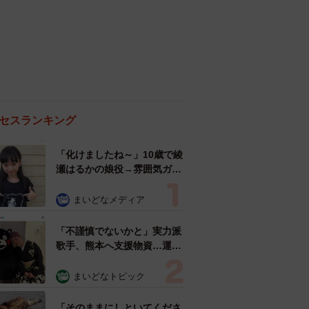
セスランキング
「化けましたね～」10歳で綾
瀬はるかの娘役→雰囲気ガラ
リの18歳に成長 「メイクで
雰囲気が」「宝塚に入れそ
まいどなメディア
う」
「不謹慎でないかと」実力派
歌手、熊本へ支援物資…運搬
トラックの車体デザインにた
めらい 「痛いほど伝わる」
まいどなトピック
「行動され立派」
「そのままにしといてくださ