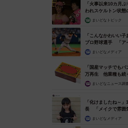
「火事以来10カ月
われスケルトン状態
まいどなトピック
「こんなかわいい子
動画を見ると、各工程で本の位置や向きをそ
プロ野球選手 「ア
Tw
まいどなメディア
「国産マッチでもバ
万再生 他業種も続
まいどなニュース調
「化けましたね～」
長 「メイクで雰囲
まいどなメディア