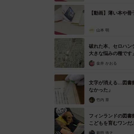
ィルムが良く沿って吸着しやすくな
【動画】薄い本や冊
山本 明
破れた本、セロハン
大きな悩みの種です
金井 かおる
文字が消える…図書
なかった」
竹内 章
フィンランドの図書
こどもを育むワンだ
動画では端にフェルトのようなシートのついた
新田 浩之