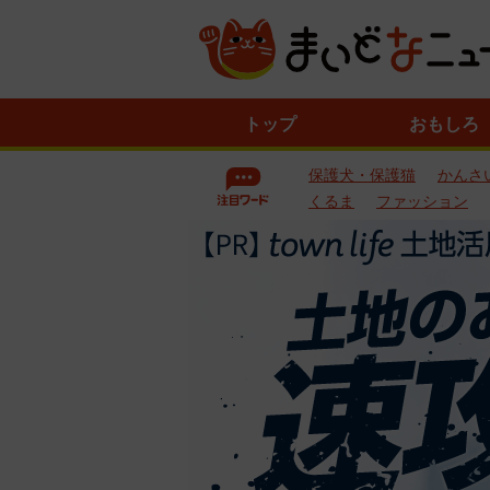
ニ
トップ
おもしろ
ュ
ー
保護犬・保護猫
かんさ
ス
一
くるま
ファッション
覧