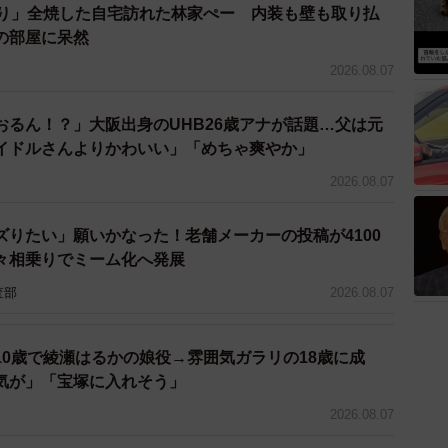
ぶり」全焼した自宅訪れた林家ぺー 内装も壁も取り払
の部屋に呆然
2026.08.07
3/8
おるん！？」大阪出身のUHB26歳アナが話題…父は元
の都度、変えているのが分かります（画像提供／笠岡市立図書館、
イドルさんよりかわいい」「めちゃ爽やか」
itterよりキャプチャ撮影）
2026.08.07
ズりたい」願いかなった！老舗メーカーの投稿が4100
々相乗りでミーム化へ発展
査部
2026.08.07
10歳で綾瀬はるかの娘役→雰囲気ガラリの18歳に成
気が」「宝塚に入れそう」
2026.08.07