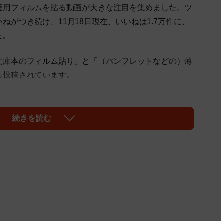
護用フィルムを貼る動画が大きな注目を集めました。ツ
がつき続け、11月18日現在、いいねは1.7万件に、
た。
庫本のフィルム貼り」と「（パンフレットなどの）薄
も投稿されています。
ッカーのかけかた（動画は1.7倍速です。
います）
続きを読む
やり方はいろいろあります。ご自身のやりや
ださい。
pic.twitter.com/jO9BLzu7yW
@kasaoka_lib)
October 24, 2021
のかけかた（動画は2.5倍速です。実際は5
やり方はいろいろあります。ご自身のやりや