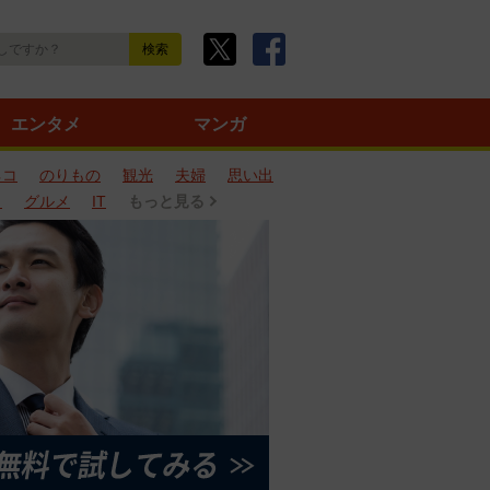
エンタメ
マンガ
ネコ
のりもの
観光
夫婦
思い出
タ
グルメ
IT
もっと見る