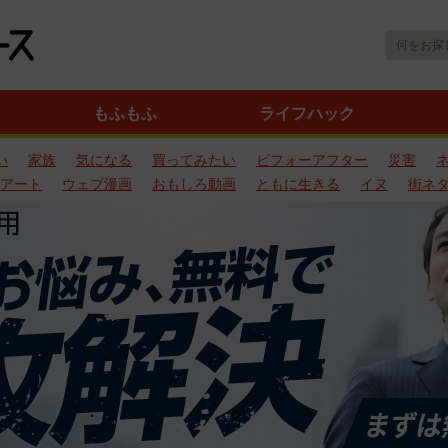
もふもふ
ライフハック
い
家族
気になる
買ってみたい
ビフォーアフター
災害
アート
ウェブ漫画
おもしろ動画
ともに生きる
イヌ
街ネ