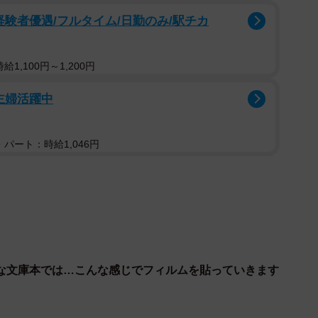
経験者優遇/フルタイム/日勤のみ/駅チカ
1,100円～1,200円
主婦活躍中
パート：時給1,046円
1/8
市立図書館、Twitterよりキャプチャ撮影）
上げるためのアドバイスがあれば教えてください。
しは気泡が入りやすいので、動画で使用している、端
な文庫本では…こんな感じでフィルムを貼っていきます
トがついたブッカー専用のものさしを使っていただけれ
をものさしに沿わせますとハードカバーの溝などにもフ