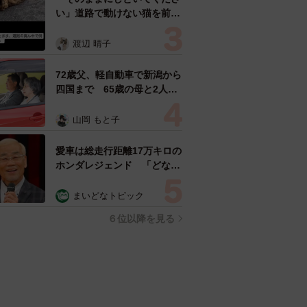
い」道路で動けない猫を前に
返された一言… 懸命に生き
ようとした4日間 「命の重
渡辺 晴子
さはみんな同じ」保護団体代
表の訴え
72歳父、軽自動車で新潟から
四国まで 65歳の母と2人で
3泊4日の旅 パーキングの休
憩まで分刻み… 「大学生で
山岡 もと子
も組まねえよ！」
愛車は総走行距離17万キロの
ホンダレジェンド 「どなた
か欲しい方が居たら」 大御
所漫才師が譲渡の意向
まいどなトピック
６位以降を見る