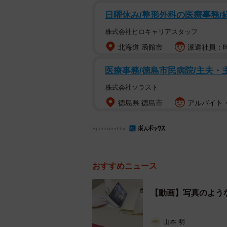
日曜休み/整形外科の医療事務/
株式会社ヒロキャリアスタッフ
北海道 函館市
派遣社員：時給
医療事務/徳島市民病院/主夫・
株式会社ソラスト
徳島県 徳島市
アルバイト・
Sponsored by
いざ！（画像提供／笠岡
――初心者さんに向けて、上手に仕
おすすめニュース
まず、固いプラスティックのものさ
【動画】写真のよう
にフェルトのようなやわらかいシー
ばと思います。お家なら、布巾など
山本 明