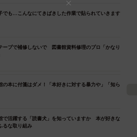
ると思います。
子でも…こんなにてきぱきした作業で貼られていきます
テープで補修しないで 図書館資料修理のプロ「かなり
」
館の本に付箋はダメ！「本好きに対する暴力や」「知ら
2/8
館で活躍する「読書犬」を知っていますか 本が好きな
ふるな取り組み
専用のものさしを使用（画像提供／笠岡市立図書館、Twitterより
キャプチャ撮影）