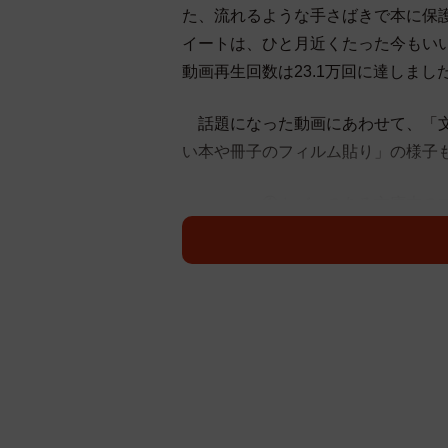
た、流れるような手さばきで本に保
イートは、ひと月近くたった今もいいね
動画再生回数は23.1万回に達しまし
話題になった動画にあわせて、「文
い本や冊子のフィルム貼り」の様子
①カバーのある文庫本のブ
実際は3分50秒かかって
※個人や図書館によって
すい方法でやってみてく
— 笠岡市立図書館ツイート局 (
②薄い本や冊子のブッカー
分54秒かかっています）
※個人や図書館によって