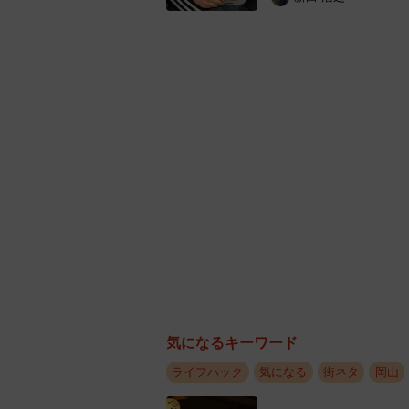
――フィルムと表紙の間に気泡がで
多少気泡ができても、ものさしで追
使うのが大事です。また作業の際は
動かすのではなく、各工程でその都
に動かしてやると、上手くいきます
気になるキーワード
ライフハック
気になる
街ネタ
岡山