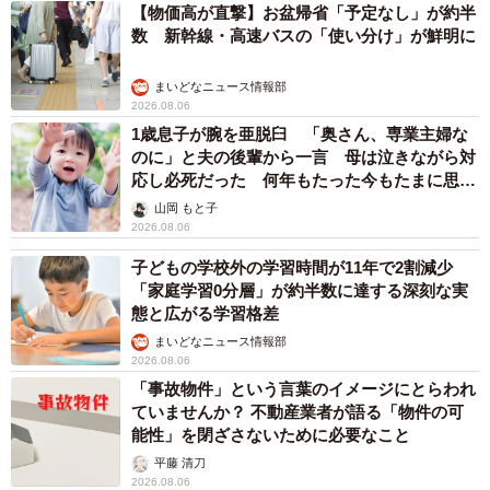
井二 かける
2026.08.06
重みも歴史もズッシリ…出雲大社の日本最大級
「大しめ縄」が8年ぶり掛けかえ 伝統の「大
撚り合わせ」が28万回超再生「ほんとに圧巻」
まいどなニュース調査部
2026.08.06
「これ全部長野県」海外のような絶景ショット
に感動と反響「離れてからいいところだったん
だって気づいた」
行橋 友
2026.08.06
「ミステリーの女王」と呼ばれた作家の娘は
「2時間サスペンスの女王」 聞いていたのと
違う血液型に「私は誰の子なの？」【徹子の部
屋】
まいどなニュース
2026.08.06
「わぁ…姐さん…」「永遠にお美しい」 大女
優岩下志麻さん、写真家のインスタに登場