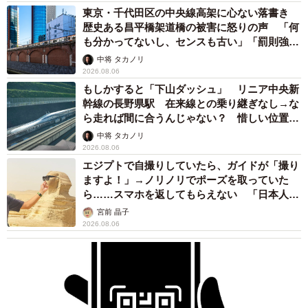
まいどなメディア
2026.08.05
「ふざけてません…真剣です」京都の老舗和菓
子店 次はカブトムシの幼虫 職人が手がけた
ゲテモノ和菓子 見事な造形に「気持ち悪いく
らいリアル」
中将 タカノリ
2026.08.05
【漫画】中学受験のリアル「あの子、最近見な
いね」…御三家を目指していたはずの家庭が消
えていく 限界を迎えた子を目の当りに
松波 穂乃圭
2026.08.05
市販薬のオーバードーズ対策で改正薬機法が5
月に施行、かぜ薬を購入した人の約6割が「法
改正を認知」乱用防止の指定成分とは？
まいどなニュース情報部
2026.08.05
紗栄子の長男 18歳のモデル、カジュアルコー
デのおしゃれ近影が「両親のいいとこ取りの美
しいお顔立ち」 9歳に渡英し全寮制カレッジ