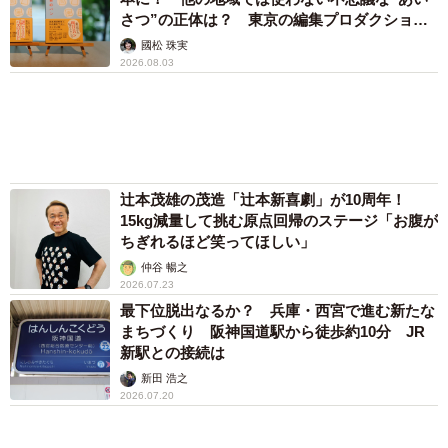
した4日間 「命の重さはみんな同じ」保護団
体代表の訴え
渡辺 晴子
72歳父、軽自動車で新潟から四国まで 65歳の
母と2人で3泊4日の旅 パーキングの休憩まで
分刻み… 「大学生でも組まねえよ！」
山岡 もと子
83歳父が骨折で入院 ３カ月の病院生活があま
りに退屈で「画用紙と色鉛筆持ってこい！」→
スケッチブックを見た家族が仰天「これ、売れ
ますよ…」
中将 タカノリ
「これ全部長野県」海外のような絶景ショット
に感動と反響「離れてからいいところだったん
だって気づいた」
行橋 友
６位以降を見る