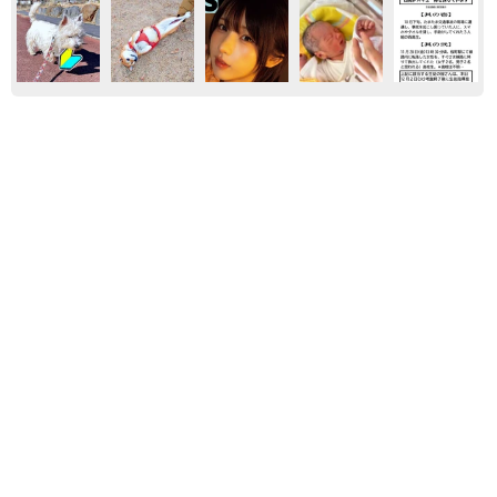
かんさい
大阪
街ネタ
アニメ
「なんじゃこりゃ！」「ロボ？」大阪・梅田に
そびえる物体の正体は？ 昭和の遺産を調査し
てみた結果…
太田 浩子
2026.08.06
駅構内の女子トイレが不具合で全部使えず
→JR西日本が取った臨機応変な対応に感動
「その手があったか！」
中将 タカノリ
2026.08.05
関西のオカンがよく口にする「明日のパン」が
本に！ 他の地域では使わない不思議な”あい
さつ”の正体は？ 東京の編集プロダクション
がひも解く
國松 珠実