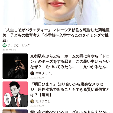
「カニにアジをあげると青くなる」ほんと
に！？ 「自然の染色技術が凄い」と話題に
その理由とは…？
竹中 友一（RinToris）
2026.08.06
誰も求めていない職場の「謎マナー」、「過剰な挨拶」や「お
土産配り」を抑えた1位は？ やめられない理由は「周りの目」
まいどなデータ