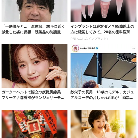
「一瞬誰かと…」彦摩呂、30キロ近く
インプラントは絶対ダメ？65歳以上の
減量した姿に反響 既製品の防護服が
方は確認してみて。20名の歯科医師監
着られると...
修のガイ...
PR(あんしんインプラント)
ガーターベルトで際立つ妖艶脚線美
紗栄子の長男 18歳のモデル、カジュ
フリーアナ森香澄がランジェリーモデ
アルコーデのおしゃれ近影が「両親の
ルに ｢PE...
いいとこ取...