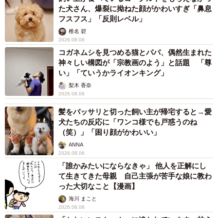
2026.08.06
自転車通行可の歩道 電動キックボードで走行
中、小学生とあわや衝突！ 「歩道走行は道交
法違反でしょ」と指摘されました【弁護士が解
説】
長澤 芳子
2026.08.06
タイの電車の中で見た優先席のマーク 子ど
も、妊娠、けが人、お年寄り… 一つだけ謎の
ものが！？「だから黄色なんですね」
中将 タカノリ
2026.08.06
【物価高が直撃】お盆帰省「予定なし」が約半
数 新幹線・高速バスの「使い分け」が鮮明に
まいどなニュース情報部
2026.08.06
1歳息子が腕を亜脱臼 「奥さん、専業主婦な
のに」と夫の後輩から一言 母は泣きながら対
応し必死だった 何年もたった今もたまに思い
出し…
山岡 もと子