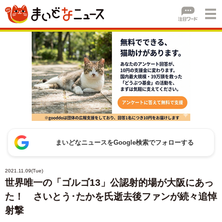
まいどなニュースをGoogle検索でフォローする
2021.11.09(Tue)
世界唯一の「ゴルゴ13」公認射的場が大阪にあっ
た！ さいとう･たかを氏逝去後ファンが続々追悼
射撃