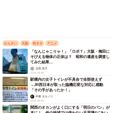
2026.08.03
辻本茂雄の茂造「辻本新喜劇」が10周年！
15kg減量して挑む原点回帰のステージ「お腹が
ちぎれるほど笑ってほしい」
仲谷 暢之
2026.07.23
最下位脱出なるか？ 兵庫・西宮で進む新たな
まちづくり 阪神国道駅から徒歩約10分 JR
新駅との接続は
新田 浩之
2026.07.20
アクセスランキング
「不謹慎でないかと」実力派歌手、熊本へ支援
物資…運搬トラックの車体デザインにためら
い 「痛いほど伝わる」「行動され立派」
まいどなトピック
「そのままにしといてください」道路で動けな
い猫を前に返された一言… 懸命に生きようと