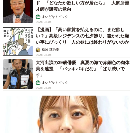
髪をバッサリと切った飼い主が帰宅すると→愛
犬たちの反応に「ワンコ様でも戸惑うのね
（笑）」「困り顔がかわいい」
ANNA
2026.08.06
「誰かみたいにならなきゃ」 他人を正解にし
て生きてきた母親 自己主張が苦手な娘に教わ
った大切なこと【漫画】
海川 まこと
2026.08.06
「かわいいストーカーに追われています」甘え
ん坊な元保護猫 最後は飼い主にダイブする姿
に「間違いなく犬」「完全に親子」と反響
梨木 香奈
2026.08.06
がんと片目の失明、3時間おきの壮絶な介護を
乗り越えた猫 「叶わないかもしれない」と覚
悟した19歳の誕生日を迎えて感動
古川 諭香
2026.08.06