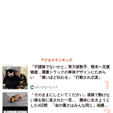
まいどなファミリー
（新着記事順）
森岡 浩
ハイヒール・リンゴ
大江 篤
姓氏研究家
漫才師
園田学園女子大学学長
もっと見る
愛車は総走行距離17万キロのホンダレジェン
ド 「どなたか欲しい方が居たら」 大御所漫
才師が譲渡の意向
まいどなトピック
2026.08.06
【漫画】「高い家賃を払えるのに、まだ欲し
い？」高級レジデンスの七夕飾り、書かれた願
い事にびっくり 人の欲には終わりがないのか
松波 穂乃圭
2026.08.06