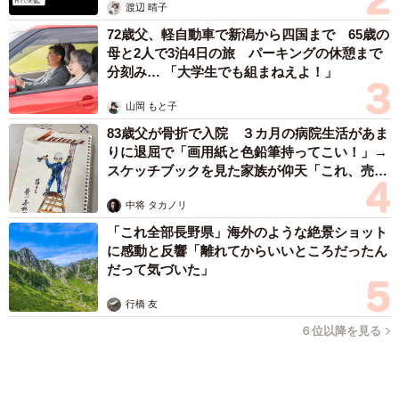
大河出演の39歳俳優 真夏の海で赤銅色の肉体
美を連投 「バッキバキだな」「ばり渋いで
す」
まいどなトピック
2026.08.06
「人生こそがバラエティー」 マレーシア移住を報告した菊地亜
美 子どもの教育考え「小学校へ入学するこのタイミングで挑
戦」
まいどなトピック
2026.08.06