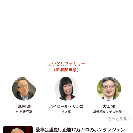
京都駅をぶらぶら→ホームの隅に何やら「ドロ
ン」のポーズをする忍者 この暑い中いったい
なぜ？ 近づいてみたら… 「見つかるなんて
未熟」
中将 タカノリ
2026.08.06
「明日ひま？」 知り合いから唐突なメッセー
ジ 用件次第で断ることもできる賢い返信文と
は？【漫画】
海川 まこと
2026.08.06
飼い主が食べているヨーグルトをもらえなかっ
た犬さん、爆裂に拗ねた顔がかわいすぎ「鼻息
フスフス」「反則レベル」
椎名 碧
2026.08.06
コガネムシを見つめる猫とパパ、偶然生まれた
神々しい構図が「宗教画のよう」と話題 「尊
い」「ていうかライオンキング」
梨木 香奈
2026.08.06