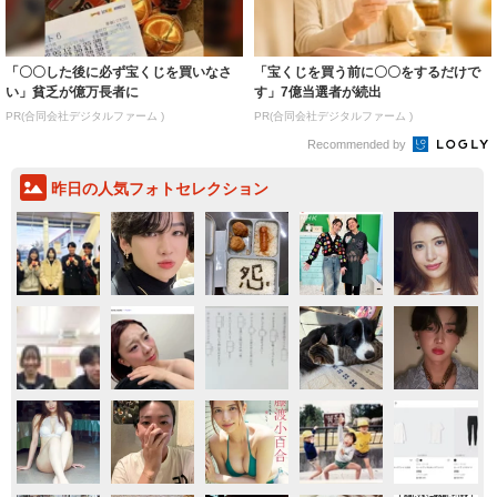
「〇〇した後に必ず宝くじを買いなさ
「宝くじを買う前に〇〇をするだけで
い」貧乏が億万長者に
す」7億当選者が続出
PR(合同会社デジタルファーム )
PR(合同会社デジタルファーム )
Recommended by
昨日の人気フォトセレクション