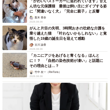
2026.08.06
子どもの学校外の学習時間が11年で2割減少
「家庭学習0分層」が約半数に達する深刻な実
態と広がる学習格差
まいどなニュース情報部
2026.08.06
「事故物件」という言葉のイメージにとらわれ
ていませんか？ 不動産業者が語る「物件の可
能性」を閉ざさないために必要なこと
平藤 清刀
2026.08.06
東京・千代田区の中央線高架に心ない落書き
歴史ある昌平橋架道橋の被害に怒りの声 「何
も分かってないし、センスも古い」「罰則強化
して」
中将 タカノリ
2026.08.06
もしかすると「下山ダッシュ」 リニア中央新
幹線の長野県駅 在来線との乗り継ぎなし→な
ら走れば間に合うんじゃない？ 惜しい位置関
係が反響
中将 タカノリ