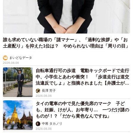
2026.08.06
エジプトで自撮りしていたら、ガイドが「撮り
ますよ！」→ノリノリでポーズを取っていた
ら……スマホを返してもらえない 「日本人は
カモ代表かも」「私は6時間で3万円払った」
宮前 晶子
2026.08.06
「LINEのQRコードを添付して」社長をかたる詐欺メール
続々 社員を個人アカウントへ誘導→最後は不正送金…求めら
れる「だまされる前提」の対策