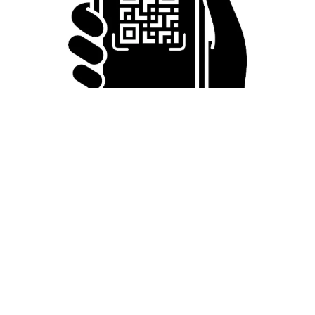
で学ぶ
まいどなメディア
2026.08.05
たった50パーツのレゴで作った極小仏壇 ろう
そく、花立て、お供えのご飯、観音開きの扉の
奥には位牌も…「チーンの音が聞こえてきそ
う」
山岡 もと子
2026.08.05
透明感が半端ない！ 「50歳には見えない」「永遠に綺麗」な
内田有紀 ショートヘア＆半袖白シャツの最強夏コーデ