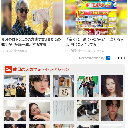
８月のロト6はこの方法で買え!!６つの
「宝くじ、運じゃなかった」当たる人
数字が『完全一致』する方法
は“同じこと”してる
PR(株式会社MURA)
PR(合同会社デジタルファーム )
Recommended by
昨日の人気フォトセレクション