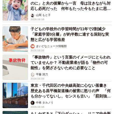
のに」と夫の後輩から一言 母は泣きながら対
応し必死だった 何年もたった今もたまに思い
出し…
山岡 もと子
2026.08.06
子どもの学校外の学習時間が11年で2割減少
「家庭学習0分層」が約半数に達する深刻な実
態と広がる学習格差
まいどなニュース情報部
2026.08.06
「事故物件」という言葉のイメージにとらわれ
ていませんか？ 不動産業者が語る「物件の可
能性」を閉ざさないために必要なこと
平藤 清刀
2026.08.06
東京・千代田区の中央線高架に心ない落書き
歴史ある昌平橋架道橋の被害に怒りの声 「何
も分かってないし、センスも古い」「罰則強化
して」
中将 タカノリ
2026.08.06
もしかすると「下山ダッシュ」 リニア中央新