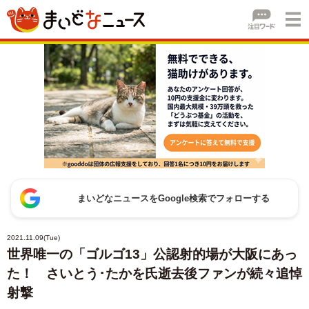
まいどなニュースをGoogle検索でフォローする
2021.11.09(Tue)
世界唯一の「ゴルゴ13」公認射的場が大阪にあっ
た！ さいとう･たかを氏逝去後ファンが続々追悼
射撃