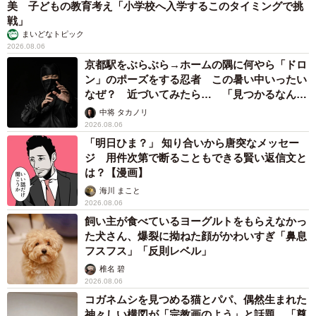
美 子どもの教育考え「小学校へ入学するこのタイミングで挑
戦」
まいどなトピック
2026.08.06
京都駅をぶらぶら→ホームの隅に何やら「ドロ
ン」のポーズをする忍者 この暑い中いったい
なぜ？ 近づいてみたら… 「見つかるなんて
未熟」
中将 タカノリ
2026.08.06
「明日ひま？」 知り合いから唐突なメッセー
ジ 用件次第で断ることもできる賢い返信文と
は？【漫画】
海川 まこと
2026.08.06
飼い主が食べているヨーグルトをもらえなかっ
た犬さん、爆裂に拗ねた顔がかわいすぎ「鼻息
フスフス」「反則レベル」
椎名 碧
2026.08.06
コガネムシを見つめる猫とパパ、偶然生まれた
神々しい構図が「宗教画のよう」と話題 「尊