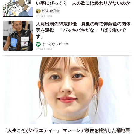
い事にびっくり 人の欲には終わりがないのか
松波 穂乃圭
2026.08.06
大河出演の39歳俳優 真夏の海で赤銅色の肉体
美を連投 「バッキバキだな」「ばり渋いで
す」
まいどなトピック
2026.08.06
「人生こそがバラエティー」 マレーシア移住を報告した菊地亜