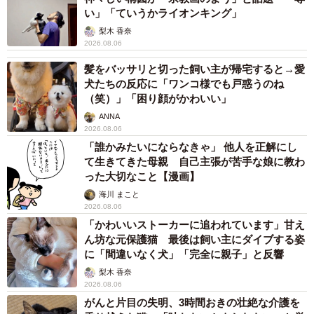
い」「ていうかライオンキング」
梨木 香奈
2026.08.06
髪をバッサリと切った飼い主が帰宅すると→愛
犬たちの反応に「ワンコ様でも戸惑うのね
（笑）」「困り顔がかわいい」
ANNA
2026.08.06
「誰かみたいにならなきゃ」 他人を正解にし
て生きてきた母親 自己主張が苦手な娘に教わ
った大切なこと【漫画】
海川 まこと
2026.08.06
「かわいいストーカーに追われています」甘え
ん坊な元保護猫 最後は飼い主にダイブする姿
に「間違いなく犬」「完全に親子」と反響
梨木 香奈
2026.08.06
がんと片目の失明、3時間おきの壮絶な介護を