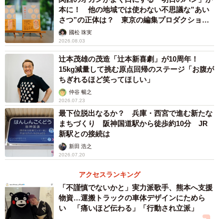
本に！ 他の地域では使わない不思議な”あい
さつ”の正体は？ 東京の編集プロダクション
がひも解く
國松 珠実
2026.08.03
辻本茂雄の茂造「辻本新喜劇」が10周年！
15kg減量して挑む原点回帰のステージ「お腹が
ちぎれるほど笑ってほしい」
仲谷 暢之
2026.07.23
最下位脱出なるか？ 兵庫・西宮で進む新たな
まちづくり 阪神国道駅から徒歩約10分 JR
新駅との接続は
新田 浩之
2026.07.20
アクセスランキング
「不謹慎でないかと」実力派歌手、熊本へ支援
物資…運搬トラックの車体デザインにためら
い 「痛いほど伝わる」「行動され立派」