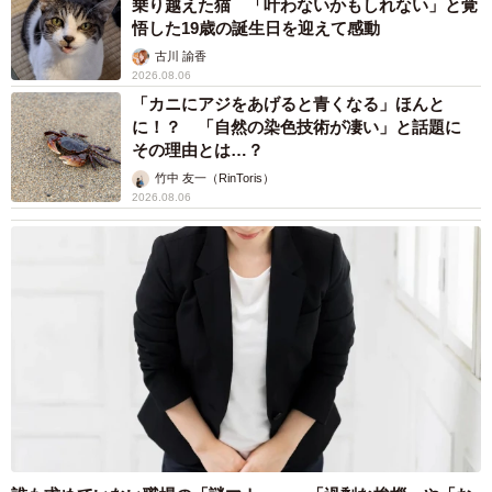
乗り越えた猫 「叶わないかもしれない」と覚
悟した19歳の誕生日を迎えて感動
古川 諭香
2026.08.06
「カニにアジをあげると青くなる」ほんと
に！？ 「自然の染色技術が凄い」と話題に
その理由とは…？
竹中 友一（RinToris）
2026.08.06