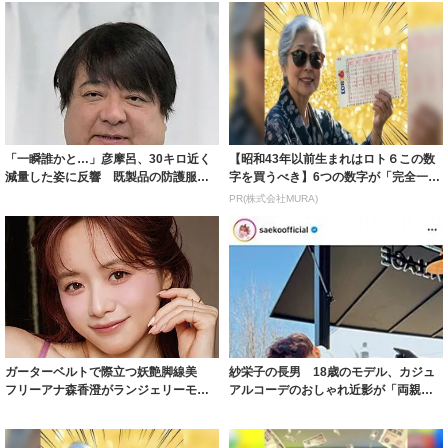
「一瞬誰かと…」彦摩呂、30キロ近く
【昭和43年以前生まれはロト６この数
減量した姿に反響 既製品の防護服が
字を買うべき】6つの数字が「完全一
着られると...
致」する方...
PR(株式会社MURA)
ガーターベルトで際立つ妖艶脚線美
紗栄子の長男 18歳のモデル、カジュ
フリーアナ森香澄がランジェリーモデ
アルコーデのおしゃれ近影が「両親の
ルに ｢PE...
いいとこ取...