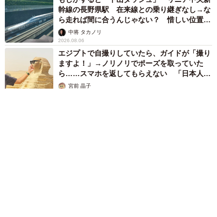
幹線の長野県駅 在来線との乗り継ぎなし→な
ら走れば間に合うんじゃない？ 惜しい位置関
係が反響
中将 タカノリ
2026.08.06
エジプトで自撮りしていたら、ガイドが「撮り
ますよ！」→ノリノリでポーズを取っていた
ら……スマホを返してもらえない 「日本人は
カモ代表かも」「私は6時間で3万円払った」
宮前 晶子
2026.08.06