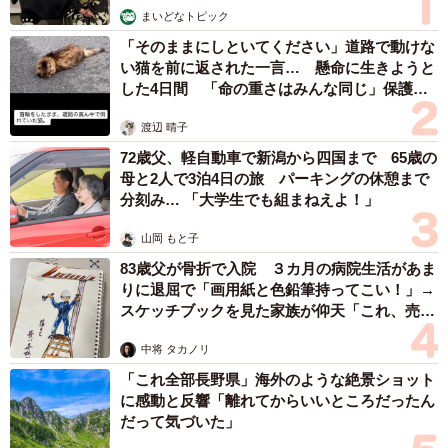
まいどなトピック
「そのままにしといてください」道路で動けな
い猫を前に返された一言… 懸命に生きようと
した4日間 「命の重さはみんな同じ」保護団
体代表の訴え
渡辺 晴子
72歳父、軽自動車で新潟から四国まで 65歳の
母と2人で3泊4日の旅 パーキングの休憩まで
分刻み… 「大学生でも組まねえよ！」
山岡 もと子
83歳父が骨折で入院 ３カ月の病院生活があま
りに退屈で「画用紙と色鉛筆持ってこい！」→
スケッチブックを見た家族が仰天「これ、売れ
ますよ…」
中将 タカノリ
「これ全部長野県」海外のような絶景ショット
に感動と反響「離れてからいいところだったん
だって気づいた」