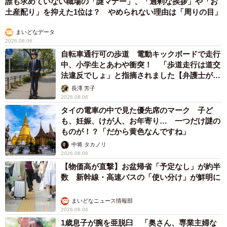
誰も求めていない職場の「謎マナー」、「過剰な挨拶」や「お
土産配り」を抑えた1位は？ やめられない理由は「周りの目」
まいどなデータ
2026.08.06
自転車通行可の歩道 電動キックボードで走行
中、小学生とあわや衝突！ 「歩道走行は道交
法違反でしょ」と指摘されました【弁護士が解
説】
長澤 芳子
2026.08.06
タイの電車の中で見た優先席のマーク 子ど
も、妊娠、けが人、お年寄り… 一つだけ謎の
ものが！？「だから黄色なんですね」
中将 タカノリ
2026.08.06
【物価高が直撃】お盆帰省「予定なし」が約半
数 新幹線・高速バスの「使い分け」が鮮明に
まいどなニュース情報部
2026.08.06
1歳息子が腕を亜脱臼 「奥さん、専業主婦な