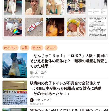
かんさい
大阪
街ネタ
アニメ
「なんじゃこりゃ！」「ロボ？」大阪・梅田に
そびえる物体の正体は？ 昭和の遺産を調査し
てみた結果…
太田 浩子
2026.08.06
駅構内の女子トイレが不具合で全部使えず
→JR西日本が取った臨機応変な対応に感動
「その手があったか！」
中将 タカノリ
2026.08.05
関西のオカンがよく口にする「明日のパン」が