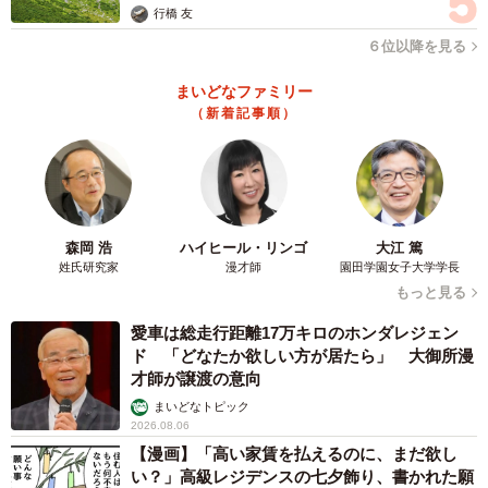
行橋 友
６位以降を見る
まいどなファミリー
（新着記事順）
森岡 浩
ハイヒール・リンゴ
大江 篤
姓氏研究家
漫才師
園田学園女子大学学長
もっと見る
愛車は総走行距離17万キロのホンダレジェン
ド 「どなたか欲しい方が居たら」 大御所漫
才師が譲渡の意向
まいどなトピック
2026.08.06
【漫画】「高い家賃を払えるのに、まだ欲し
い？」高級レジデンスの七夕飾り、書かれた願