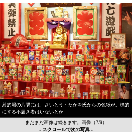
射的場の片隅には、さいとう・たかを氏からの色紙が。標的
にする不届き者はいないとか
まだまだ画像は続きます。画像（7/8）
↓ スクロールで次の写真 ↓