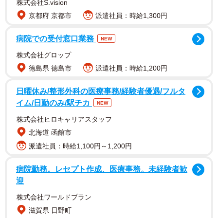
株式会社S.vision
京都府 京都市
派遣社員：時給1,300円
コロナで渡航延期 軽い気持ちでオンライン留学
病院での受付窓口業務
NEW
に
株式会社グロップ
神戸市外国語大4年でロシア語を専攻する女子大生（22）。
徳島県 徳島市
派遣社員：時給1,200円
今年9月から休学し、今は留学生としてロシアに隣接するベ
日曜休み/整形外科の医療事務/経験者優遇/フルタ
ラルーシの大学で学んでいます。
イム/日勤のみ/駅チカ
NEW
留学については大学入学当初から想定し、4年生になる今年
株式会社ヒロキャリアスタッフ
4月から休学して、1年弱の留学を予定していました。で
北海道 函館市
も、留学を希望するほかの学生と同様、世界的なコロナ流
派遣社員：時給1,100円～1,200円
行で、渡航できなくなりました。
病院勤務。レセプト作成、医療事務。未経験者歓
迎
仕方なく留学の延期を決めたころ、大学の先生からロシア
株式会社ワールドプラン
の大学でオンライン留学ができることを知らされました。
滋賀県 日野町
ロシアの大学はコロナで留学できない海外の学生たちに向