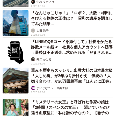
係が反響
中将 タカノリ
で生まれた新たな選択肢として、今後も残っていくのかも
2026.08.06
しれません。
「なんじゃこりゃ！」「ロボ？」大阪・梅田に
そびえる物体の正体は？ 昭和の遺産を調査し
てみた結果…
太田 浩子
2026.08.06
「LINEのQRコードを添付して」社長をかたる
詐欺メール続々 社員を個人アカウントへ誘導
→最後は不正送金…求められる「だまされる前
提」の対策
井二 かける
2026.08.06
重みも歴史もズッシリ…出雲大社の日本最大級
「大しめ縄」が8年ぶり掛けかえ 伝統の「大
撚り合わせ」が28万回超再生「ほんとに圧巻」
まいどなニュース調査部
2026.08.06
「ミステリーの女王」と呼ばれた作家の娘は
「2時間サスペンスの女王」 聞いていたのと
違う血液型に「私は誰の子なの？」【徹子の部