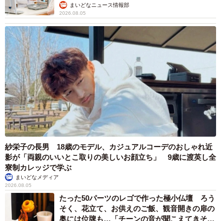
まいどなニュース情報部
2026.08.05
紗栄子の長男 18歳のモデル、カジュアルコーデのおしゃれ近
影が「両親のいいとこ取りの美しいお顔立ち」 9歳に渡英し全
寮制カレッジで学ぶ
まいどなメディア
2026.08.05
たった50パーツのレゴで作った極小仏壇 ろう
そく、花立て、お供えのご飯、観音開きの扉の
奥には位牌も…「チーンの音が聞こえてきそ