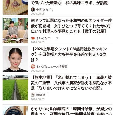
で気づいた斬新な「和の薬味コラボ」が話題
中将 タカノリ
2026.08.05
朝ドラで話題になった令和初の仮面ライダー俳
優が初登場 女手ひとつで育ててくれた母の手
伝いで料理人を夢見たことも【徹子の部屋】
まいどなニュース
2026.08.05
【2026上半期タレントCM起用社数ランキン
グ】今田美桜と大谷翔平を僅差で抑えた1位
は？
まいどなニュース情報部
2026.08.05
【熊本地震】「米が枯れてしまう！」猛暑と被
災の二重苦 八代市の農家が訴える深刻な水不
足「取り合いでけんかにならないか心配」
渡辺 晴子
2026.08.05
かかりつけ動物病院の「時間外診療」が減少の
理由は？ 夜間や休日の“時間外診療”を続ける