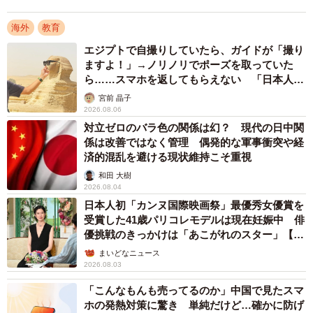
問でも頭が真っ白になって、ロシア語が出てこないことも
海外
教育
ありました。でも、オンライン留学では、ロシア語しか通
じない相手と必ず会話をしなくてはいけません。間違えて
エジプトで自撮りしていたら、ガイドが「撮り
ますよ！」→ノリノリでポーズを取っていた
もいいから自分の気持ちをできるだけ文章にして伝えるよ
ら……スマホを返してもらえない 「日本人は
う心がけました。日本にいるのにロシア語を話す場をより
カモ代表かも」「私は6時間で3万円払った」
宮前 晶子
多く設けることができたのは、最大のメリットでした。
2026.08.06
対立ゼロのバラ色の関係は幻？ 現代の日中関
係は改善ではなく管理 偶発的な軍事衝突や経
宿題も大変な時は2時間以上かかることもありましたが、オ
済的混乱を避ける現状維持こそ重視
ンライン留学の期間である5月末までの約3カ月間だけで、
和田 大樹
自分でも実感できるくらいに語学の能力を伸ばすことがで
2026.08.04
きました。
日本人初「カンヌ国際映画祭」最優秀女優賞を
受賞した41歳パリコレモデルは現在妊娠中 俳
優挑戦のきっかけは「あこがれのスター」【徹
デメリット：授業以外で学ぶ機会なく、辞めやす
子の部屋】
まいどなニュース
い
2026.08.03
今夏ごろには留学生の受け入れを再開する国も増え、9月か
「こんなもんも売ってるのか」中国で見たスマ
らベラルーシに渡り、現地の大学で対面授業を受けていま
ホの発熱対策に驚き 単純だけど…確かに防げ