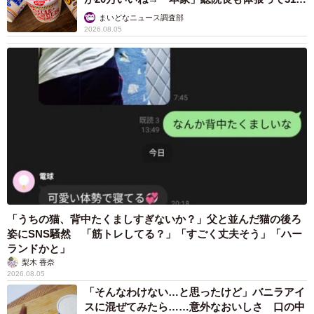
いいね
まいどなニュース調査部
2026.08.05
「うちの猫、背中たくましすぎないか？」父と並んだ猫の後ろ
姿にSNS騒然 「筋トレしてる？」「すごく丈夫そう」「ハー
ランドかと」
梨木 香奈
2026.08.05
「そんなわけない…と思ったけど」バニラアイ
スに混ぜてみたら……意外なおいしさ 口の中