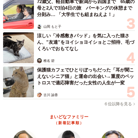
につながりました。異言語を話すことが怖くないという状
72歳父、軽自動車で新潟から四国まで 65歳の
母と2人で3泊4日の旅 パーキングの休憩まで
態で現地に行けたのは強みです。現地留学へのステップと
分刻み… 「大学生でも組まねえよ！」
して利用するのが一番いいのではないかと思います。
山岡 もと子
費用：現地留学の5分の1以下
涼しい「冷感敷きパッド」を気に入った猫さ
ん、”友達”をヨイショヨイショとご招待、毛づ
留学支援を手がける「留学ジャーナル」（東京都）によ
くろいでおもてなし
ると、新型コロナが本格的に流行し始めた2020年4月ごろ
椎名 碧
から、ロックダウンした海外の大学がオンライン留学のシ
保護猫カフェでひとりぼっちだった「耳が聞こ
ステム整備を始めたといいます。留学ジャーナルが販売す
えないシニア猫」と運命の出会い→重度のペッ
るプランは期間や種類はさまざまですが、語学学校の英語
トロスで適応障害だった女性の人生が一変
コースを1週間から学べるコースからあります。コロナ以前
古川 諭香
から留学生でもオンライン受講のみで学位を取得できる大
６位以降を見る
学があり、ある程度の語学力がある学生には選択も可能で
す。
まいどなファミリー
（新着記事順）
今年に入ってからはオンライン留学のハードルが下がって