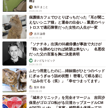
画】
海川 まこと
2026.08.05
保護猫カフェでひとりぼっちだった「耳が聞こ
えないシニア猫」と運命の出会い→重度のペッ
トロスで適応障害だった女性の人生が一変
古川 諭香
2026.08.05
「ソナチネ」出演の55歳俳優が事故で大けが
「戦いを諦めなければ絶望は来ない」 名悪役
だった父の言葉を胸に決意表明
まいどなトピック
2026.08.05
ふたつ用意したのに…姉妹猫がひとつのベッド
にぎゅうぎゅう詰め状態！ 密着して眠る姿に
「はみ出てる（笑）」「幸せつまってます」
梨木 香奈
2026.08.05
「城本クリニック」を完全オマージュ 吉田沙
保里がゴロゴロ転がる日清カップヌードルCM
が20万いいね→「本家」総院長も体張って31万