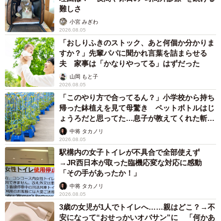
難しさ
小宮 みぎわ
2026.08.05
「おしりふきのストック、あと何個か分かりま
すか？」先輩パパに聞かれ言葉を詰まらせる
夫 家事は「かなりやってる」はずだった
山岡 もと子
2026.08.05
「このやり方で合ってるん？」小学校から持ち
帰った鉢植えを見て母驚き ペットボトルはじ
ょうろだと思ってた…息子が教えてくれた斬新
な水やりとは
中将 タカノリ
2026.08.05
駅構内の女子トイレが不具合で全部使えず
→JR西日本が取った臨機応変な対応に感動
「その手があったか！」
中将 タカノリ
2026.08.05
3歳の女児が1人でトイレへ……親はどこ？→不
安になって“おせっかいオバサン”に 「何かあ