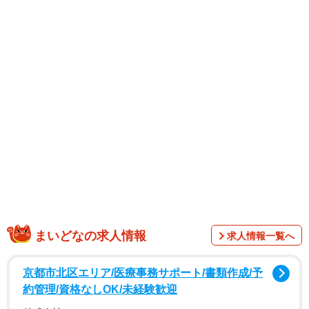
1/2
費用が抑えられ、コロナ禍で注目を集めるオンライン留学※画像はイメ
ージです(pompixs/stock.adobe.com)
まいどなの求人情報
求人情報一覧へ
京都市北区エリア/医療事務サポート/書類作成/予
約管理/資格なしOK/未経験歓迎