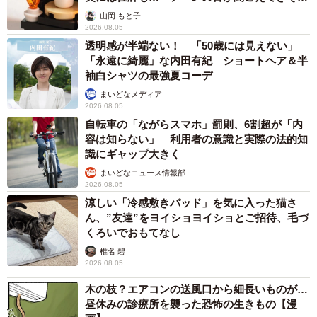
う」
山岡 もと子
2026.08.05
透明感が半端ない！ 「50歳には見えない」
「永遠に綺麗」な内田有紀 ショートヘア＆半
袖白シャツの最強夏コーデ
まいどなメディア
2026.08.05
自転車の「ながらスマホ」罰則、6割超が「内
容は知らない」 利用者の意識と実際の法的知
識にギャップ大きく
まいどなニュース情報部
2026.08.05
涼しい「冷感敷きパッド」を気に入った猫さ
ん、”友達”をヨイショヨイショとご招待、毛づ
くろいでおもてなし
椎名 碧
2026.08.05
木の枝？エアコンの送風口から細長いものが…
昼休みの診療所を襲った恐怖の生きもの【漫