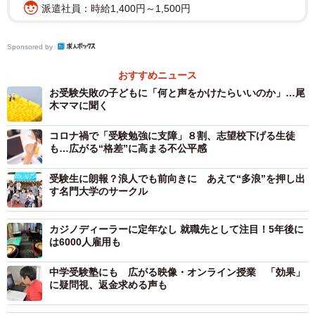
派遣社員：時給1,400円～1,500円
けて、特別授業を開いており、外国語大の提携校だったた
め、無料で受講できるのも魅力でした。春休みのいい勉強
Sponsored by
になるかなという軽い気持ちで、2月から受講することを決
めました。
おすすめニュース
お受験失敗の子どもに「何と声をかけたらいいのか」…尾
メリット：ネイティブとオンラインで会話、語学
木ママに聞く
力アップ
コロナ禍で「受験勉強に支障」８割、志望校下げる生徒
も…広がる“格差”に高まる不公平感
日本とロシアでは6時間の時差があるため、ロシアの大学の
授業は夕方以降。そのため、日本の大学で授業がある日で
受験生に朗報？浪人でも前向きに あえて“多浪”を押し出
も、両立はできました。オンライン授業には、日本以外の
す名門大学のサークル
国からも10人ほどが受講していました。バイトとの兼ね合
カジノディーラーに定年なし 就職先として注目！5年後に
いで、週3回、1回あたり1時間半、文法と会話を学ぶ授業を
は6000人雇用も
選択しました。
中学受験塾にも 広がる映像・オンライン授業 「効果」
に疑問視、返金求める声も
もちろん、外国語大でもロシア語の会話を学ぶ授業はあり
ました。しかし、週1回しかなく、間違いを恐れて簡単な質