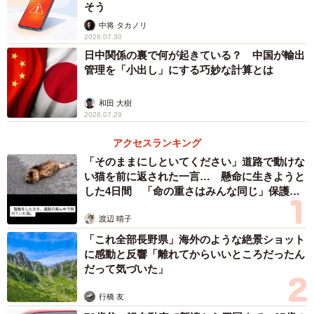
そう
す。「現地」と「オンライン」の両方の留学を経験してみ
中将 タカノリ
て、オンライン留学のデメリットも見えてきました。
2026.07.30
日中関係の裏で何が起きている？ 中国が輸出
やはり、オンラインでは授業という決められた時間でしか
管理を「小出し」にする巧妙な計算とは
ネイティブに触れることができませんが、現地に来れば外
和田 大樹
食やスーパーなどでも学ぶ機会があります。先日も友達と
2026.07.29
カフェに行った際、店員から「水」という単語を、私が知
アクセスランキング
らない愛称的な呼び方で使っていて、驚きました。町に出
「そのままにしといてください」道路で動けな
るだけでも勉強できるのは最大の魅力です。
い猫を前に返された一言… 懸命に生きようと
した4日間 「命の重さはみんな同じ」保護団
また、オンライン留学は簡単に辞めることができます。実
体代表の訴え
渡辺 晴子
際、私が受けたオンライン留学では当初は約10人だった生
「これ全部長野県」海外のような絶景ショット
徒が、3カ月後には私を含めて3人にまで減りました。高い
に感動と反響「離れてからいいところだったん
モチベーションがないと続きません。
だって気づいた」
現地へ留学する前に、オンラインで経験できたことは自信
行橋 友