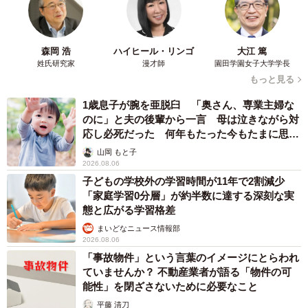
きたのか、留学ジャーナルには相談が増えてきているそう
です。人気の国や都市は特になく、時差の影響で授業が受
けやすい時間帯か、カリキュラム内容がしっかりしている
森岡 浩
ハイヒール・リンゴ
大江 篤
か、などを重視して、選ぶ人が多いそうです。
姓氏研究家
漫才師
園田学園女子大学学長
もっと見る
そこで気になるのが費用面。留学ジャーナルによると、特
1歳息子が腕を亜脱臼 「奥さん、専業主婦な
定の語学学校への留学を例にあげると、1日あたり2時間
のに」と夫の後輩から一言 母は泣きながら対
応し必死だった 何年もたった今もたまに思い
強、平日の週5日の授業を受けるとすると、オンライン留学
出し…
山岡 もと子
は約3万7000円。同じ学校が運営するアメリカ・サンディ
2026.08.06
エゴ校で実際に留学すると、ホームステイ代を合わせて約
子どもの学校外の学習時間が11年で2割減少
20万円かかります。単純比較はできないもののオンライン
「家庭学習0分層」が約半数に達する深刻な実
態と広がる学習格差
留学では、現地留学に比べて5分の1以下に抑えることがで
まいどなニュース情報部
きます。また、航空券代や海外留学保険などの出費もかか
2026.08.06
りません。
「事故物件」という言葉のイメージにとらわれ
ていませんか？ 不動産業者が語る「物件の可
能性」を閉ざさないために必要なこと
平藤 清刀