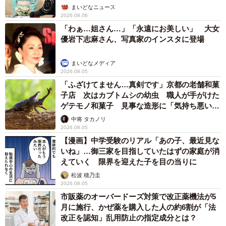
屋】
まいどなニュース
2026.08.06
「わぁ…姐さん…」「永遠にお美しい」 大女
優岩下志麻さん、写真家のインスタに登場
まいどなメディア
2026.08.05
「ふざけてません…真剣です」京都の老舗和菓
子店 次はカブトムシの幼虫 職人が手がけた
ゲテモノ和菓子 見事な造形に「気持ち悪いく
らいリアル」
中将 タカノリ
2026.08.05
【漫画】中学受験のリアル「あの子、最近見な
いね」…御三家を目指していたはずの家庭が消
えていく 限界を迎えた子を目の当りに
松波 穂乃圭
2026.08.05
市販薬のオーバードーズ対策で改正薬機法が5
月に施行、かぜ薬を購入した人の約6割が「法
改正を認知」乱用防止の指定成分とは？