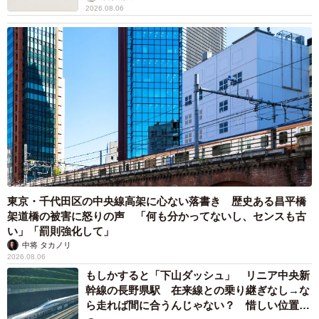
2026.08.06
2/2
海外へ留学し、現地の人や文化に触れられるのはかけがえのない経験に
なります※画像はイメージです(polkadot/stock.adobe.com)
◇ ◇
東京・千代田区の中央線高架に心ない落書き 歴史ある昌平橋
架道橋の被害に怒りの声 「何も分かってないし、センスも古
い」「罰則強化して」
今後、海外渡航の制限がより一層緩和されることで、現地
中将 タカノリ
へ赴いて語学を学ぶ学生たちも増えてくることでしょう。
2026.08.06
しかし、オンライン留学には安価で気軽に取り組めるとい
もしかすると「下山ダッシュ」 リニア中央新
幹線の長野県駅 在来線との乗り継ぎなし→な
う利点があり、現地留学と合わせた“ハイブリット型”として
ら走れば間に合うんじゃない？ 惜しい位置関
も有効だと分かりました。コロナが収束しても、コロナ禍