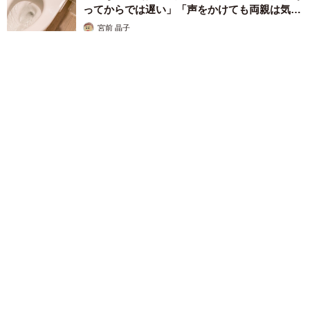
ってからでは遅い」「声をかけても両親は気づ
かぬまま」
宮前 晶子
2026.08.05
水をくみ上げると「深海魚が迷いこんでる」→救出された姿に
「そんなことあるんだ！」「生きててすごい」 珍しい魚が続
出、その後は……
谷町 邦子
2026.08.05
既婚女性の4割以上が「夫ひとりにすべてを求