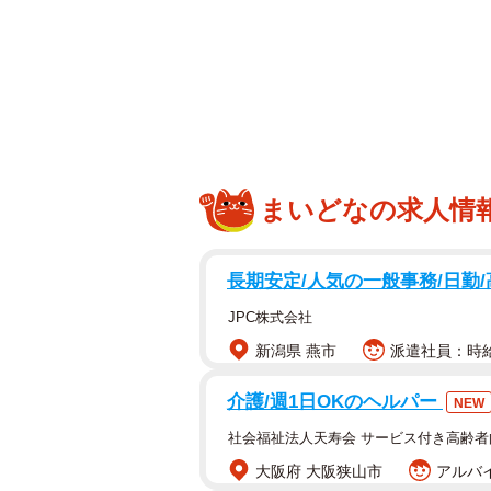
JR新大阪駅構内に期間限定のポッ
きました。
卓上糊の元祖「不易糊」が誕生した
る「フエキ糊どうぶつシリーズ」が1
校生活をともにしてきたフエキくん
っかり入っていました。
まいどなの求人情
フエキ糊で折り紙やわら半紙を切り
長期安定/人気の一般事務/日勤
代のフエキくんがどんなことになっ
JPC株式会社
コラボグッズも盛りだくさん
新潟県 燕市
派遣社員：時給1
一口に駅構内といっても、新幹線駅
介護/週1日OKのヘルパー
NEW
認しておきましょう。のりのりフエキ
社会福祉法人天寿会 サービス付き高齢
構内にあるエキマルシェ内にありま
大阪府 大阪狭山市
アルバイ