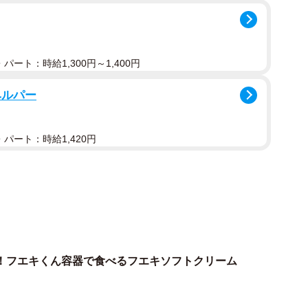
パート：時給1,300円～1,400円
ヘルパー
パート：時給1,420円
2/5
シェ内中ほどに目指すEKIHAKOがある（出典：エキマルシェ新大阪
フロアガイド）
！フエキくん容器で食べるフエキソフトクリーム
ころからでも目を引く、幸せの黄色い世界に包まれてい
して電車ごっこをしているパネルがとってもかわいい。