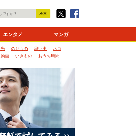
エンタメ
マンガ
観光
のりもの
思い出
ネコ
ろ動画
いきもの
おうち時間