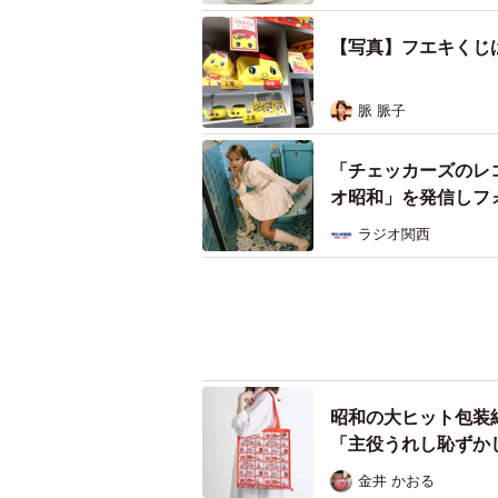
いざ、店内にノリこむと、ぎっしり
レルグッズをはじめ、コラボ商品も
【写真】フエキくじは
中でも筆者の心をつかんだのは不易
脈 脈子
メ」とのコラボ。黄色いもの同士、
にパインアメが詰め放題という、ガ
「チェッカーズのレ
オ昭和」を発信しフ
さらに、透明のフエキくん容器で食
ラジオ関西
バーのマロンは、のりのりフエキマ
くんをどう使おうか、夢が広がりま
昭和の大ヒット包装
「主役うれし恥ずか
金井 かおる