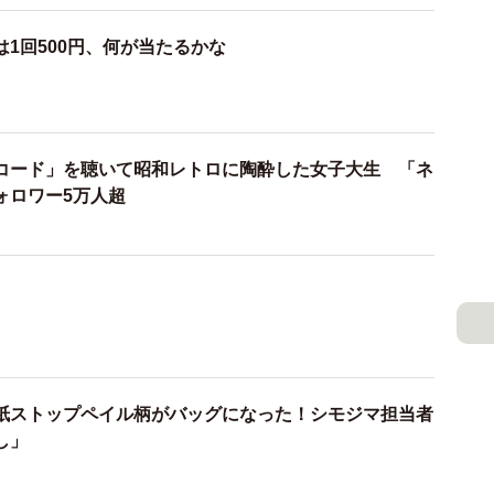
と並んだアイテムは定番の文房具やTシャツなどのアパ
数多く見られます。
1回500円、何が当たるかな
糊工業と同じ大阪の天王寺区に本社を置く「パインア
ということでしょうか。ビッグサイズのフエキくん容器
メツさと詰め込み力が試される企画です。
コード」を聴いて昭和レトロに陶酔した女子大生 「ネ
ォロワー5万人超
べるフエキソフトクリームも見逃せません。新フレー
ルシェ限定の先行販売。食べ終わったあとの透明フエキ
す。
紙ストップペイル柄がバッグになった！シモジマ担当者
し」