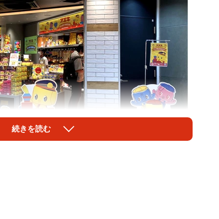
続きを読む
1/5
定のポップアップストア「のりのりフエキマルシェ」
帽子をかぶった懐かしい文房具といえば…？そう、フ
デビューし、文房具だけでなく、アパレルや化粧品なども
プをオープンするなど、ノリにノッているフエキくんが