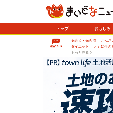
ニ
トップ
おもしろ
ュ
ー
保護犬・保護猫
かんさ
ス
一
ダイエット
ともに生き
覧
もっと見る