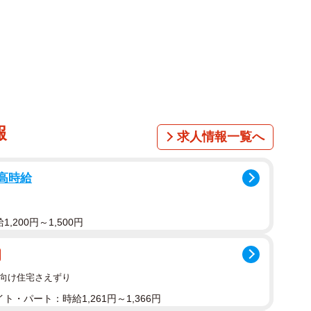
プアップストア「のりのりフエキマルシェ」としてやって
のは1895年。さらに、後にお馴染みのパッケージとな
975年に発売されて以来46年、多くの子どもたちと学
。筆者も、子どもの頃に使っていたおどうぐばこに、し
報
求人情報一覧へ
貼りしていた昭和のあの頃に思いを馳せつつ、令和時
/高時給
ているのか、さっそく行ってきました！
,200円～1,500円
であるJR新大阪駅はちょっぴり複雑。まずは場所を確
マルシェが出店している「EKIHAKO」は、在来線の
者向け住宅さえずり
す。新幹線改札内ではないので、ご注意を。
ト・パート：時給1,261円～1,366円