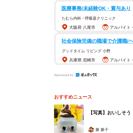
医療事務/未経験OK・賞与あり
たむら内科・呼吸器クリニック
大阪府 八尾市
アルバイト・
社会保険完備の職場で介護職/
グッドタイム リビング 小野
兵庫県 尼崎市
アルバイト・
Sponsored by
おすすめニュース
在来線ホームから1階あがった3階のエキマル
【写真】おいしそう
目指すEKIHAKOは少し離れたと
ます。フエキくんたちが鉄道員に扮
脈 脈子