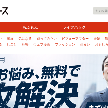
もふもふ
ライフハック
い
家族
気になる
買ってみたい
ビフォーアフター
夫婦
る
しごと
災害
ウェブ漫画
ファッション
住まい
おもし