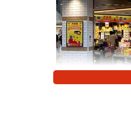
JR新大阪駅構内に期間限
黄色いお顔にクリクリおめめ、赤い
エキのり！2008年にキャラクター
展開。2020年には香港にもショッ