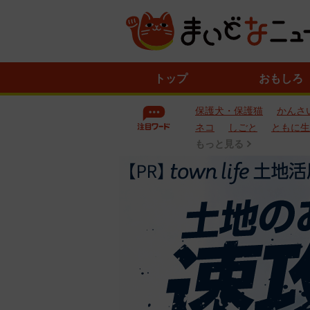
ニ
トップ
おもしろ
ュ
ー
保護犬・保護猫
かんさ
ス
一
ネコ
しごと
ともに生
覧
もっと見る