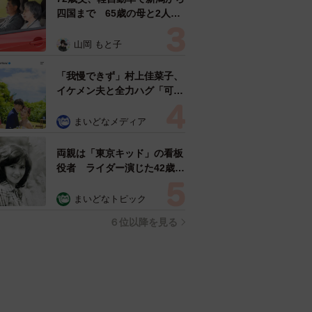
四国まで 65歳の母と2人で
3泊4日の旅 パーキングの休
憩まで分刻み… 「大学生で
山岡 もと子
も組まねえよ！」
「我慢できず」村上佳菜子、
イケメン夫と全力ハグ「可愛
いふたり」「素敵なご夫婦」
まいどなメディア
両親は「東京キッド」の看板
役者 ライダー演じた42歳元
俳優が再婚妻との「ウエディ
ングフォト」計画を明言
まいどなトピック
「センスあるカメラマン求
６位以降を見る
む」