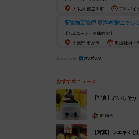
大阪府 寝屋川市
アルバイト
配管施工管理 発注者側/エチ
千代田ユーテック株式会社
千葉県 市原市
派遣社員：時給
Sponsored by
おすすめニュース
【写真】おいしそう
脈 脈子
【写真】フエキくじは