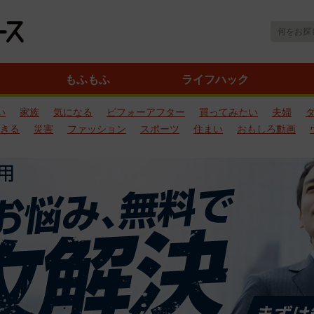
もふもふ
ライフハック
い
家族
気になる
ビフォーアフター
買ってみたい
夫婦
きる
災害
ファッション
スポーツ
住まい
おもしろ動画