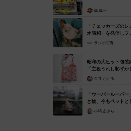
脈 脈子
「チェッカーズのレ
オ昭和」を発信しフ
ラジオ関西
昭和の大ヒット包装
「主役うれし恥ずか
金井 かおる
「ウーパールーパー
き物、今もペットと
小嶋 あきら