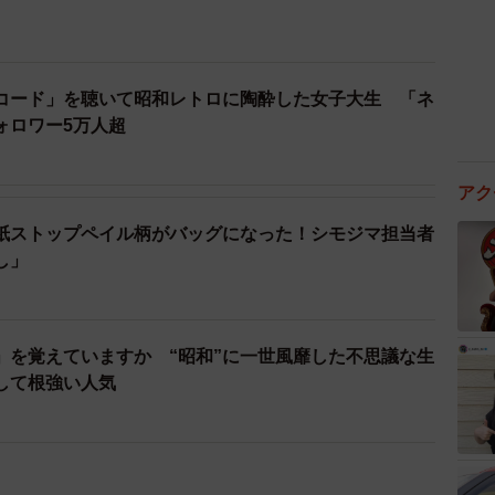
コード」を聴いて昭和レトロに陶酔した女子大生 「ネ
ォロワー5万人超
アク
紙ストップペイル柄がバッグになった！シモジマ担当者
し」
」を覚えていますか “昭和”に一世風靡した不思議な生
して根強い人気