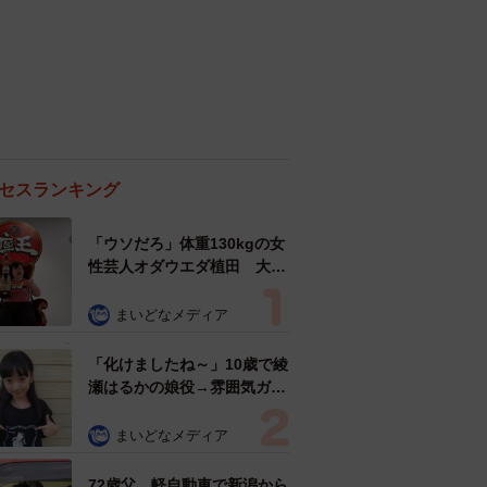
セスランキング
「ウソだろ」体重130kgの女
性芸人オダウエダ植田 大学
時代のほっそり姿に「マジ
で」
まいどなメディア
「化けましたね～」10歳で綾
瀬はるかの娘役→雰囲気ガラ
リの18歳に成長 「メイクで
雰囲気が」「宝塚に入れそ
まいどなメディア
う」
72歳父、軽自動車で新潟から