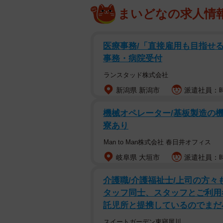
まいどなの求人情
医療事務/「直接雇用も目指せる
事務・病院受付
ランスタッド株式会社
新潟県 新潟市
派遣社員：時
機械オペレーター/基板製造の機械
寮あり
Man to Man株式会社 春日井オフィス
岐阜県 大垣市
派遣社員：時給
介護職/介護福祉士/上司の方々
タッフ同士、スタッフとご利用
託児所と提携しているのでまだ
スイートガーデン東寝屋川