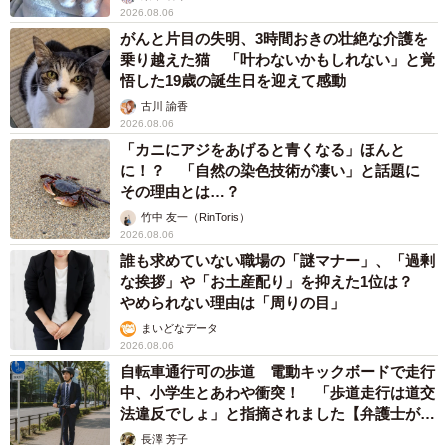
2026.08.06
がんと片目の失明、3時間おきの壮絶な介護を
乗り越えた猫 「叶わないかもしれない」と覚
悟した19歳の誕生日を迎えて感動
古川 諭香
2026.08.06
「カニにアジをあげると青くなる」ほんと
に！？ 「自然の染色技術が凄い」と話題に
その理由とは…？
竹中 友一（RinToris）
2026.08.06
誰も求めていない職場の「謎マナー」、「過剰
な挨拶」や「お土産配り」を抑えた1位は？
やめられない理由は「周りの目」
まいどなデータ
2026.08.06
自転車通行可の歩道 電動キックボードで走行
中、小学生とあわや衝突！ 「歩道走行は道交
法違反でしょ」と指摘されました【弁護士が解
説】
長澤 芳子