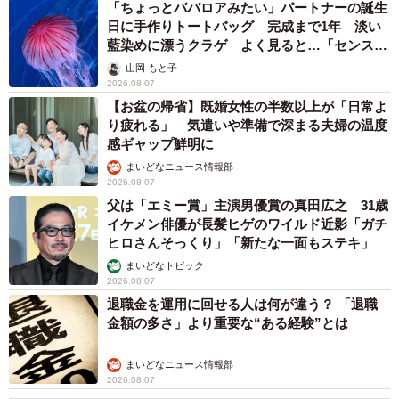
「ちょっとババロアみたい」パートナーの誕生
日に手作りトートバッグ 完成まで1年 淡い
藍染めに漂うクラゲ よく見ると…「センスす
ごい」
山岡 もと子
2026.08.07
【お盆の帰省】既婚女性の半数以上が「日常よ
り疲れる」 気遣いや準備で深まる夫婦の温度
感ギャップ鮮明に
まいどなニュース情報部
2026.08.07
父は「エミー賞」主演男優賞の真田広之 31歳
イケメン俳優が長髪ヒゲのワイルド近影「ガチ
ヒロさんそっくり」「新たな一面もステキ」
まいどなトピック
2026.08.07
退職金を運用に回せる人は何が違う？ 「退職
金額の多さ」より重要な“ある経験”とは
まいどなニュース情報部
2026.08.07