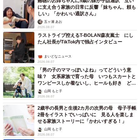
難聴のお姉ちゃんに5歳の妹が手話通訳 互い
に支え合う家族の日常に反響「妹ちゃん、頼も
しい」「かわいい通訳さん」
五ヶ瀬 あお
2026.08.07
ラストライブ控えるT-BOLAN森友嵐士 にし
たん社長がTikTok内で独占インタビュー
まいどなニュース
2026.08.07
「男の子のママっぽいよね」ってどういう意
味？ 女系家族で育った母 いつもスカートと
ワンピースしか着ないし、ヒールも好き どの
へんが…
山岡 もと子
2026.08.07
2歳半の長男と生後2カ月の次男の母 母子手帳
2冊をイラストでいっぱいに 見る人を楽しま
せる家族ストーリーに「かわいすぎる！」
山岡 もと子
2026.08.07