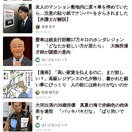
友人のマンション敷地内に度々車を停めていた
ら…注意の貼り紙でナンバーをさらされました
【弁護士が解説】
長澤 芳子
2026.08.07
愛車は総走行距離17万キロのホンダレジェン
ド 「どなたか欲しい方が居たら」 大御所漫
才師が譲渡の意向
まいどなトピック
2026.08.06
【漫画】「高い家賃を払えるのに、まだ欲し
い？」高級レジデンスの七夕飾り、書かれた願
い事にびっくり 人の欲には終わりがないのか
松波 穂乃圭
2026.08.06
大河出演の39歳俳優 真夏の海で赤銅色の肉体
美を連投 「バッキバキだな」「ばり渋いで
す」
まいどなトピック
2026.08.06