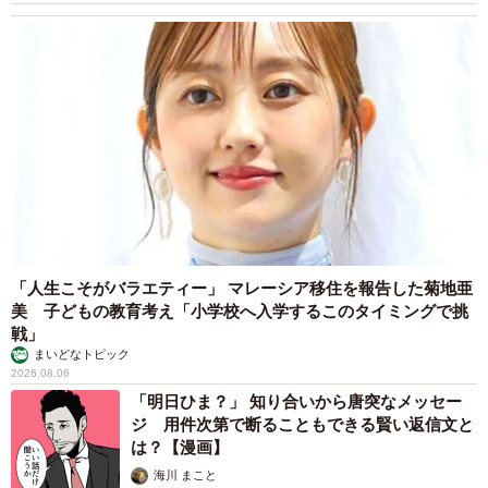
「人生こそがバラエティー」 マレーシア移住を報告した菊地亜
美 子どもの教育考え「小学校へ入学するこのタイミングで挑
戦」
まいどなトピック
2026.08.06
「明日ひま？」 知り合いから唐突なメッセー
ジ 用件次第で断ることもできる賢い返信文と
は？【漫画】
海川 まこと