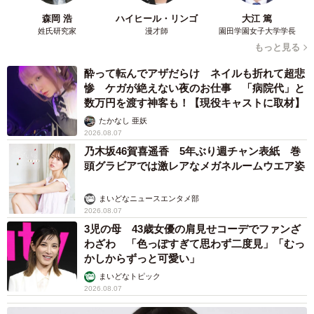
森岡 浩
ハイヒール・リンゴ
大江 篤
姓氏研究家
漫才師
園田学園女子大学学長
もっと見る
酔って転んでアザだらけ ネイルも折れて超悲
惨 ケガが絶えない夜のお仕事 「病院代」と
数万円を渡す神客も！【現役キャストに取材】
たかなし 亜妖
2026.08.07
乃木坂46賀喜遥香 5年ぶり週チャン表紙 巻
頭グラビアでは激レアなメガネルームウエア姿
まいどなニュースエンタメ部
2026.08.07
3児の母 43歳女優の肩見せコーデでファンざ
わざわ 「色っぽすぎて思わず二度見」「むっ
かしからずっと可愛い」
まいどなトピック
2026.08.07