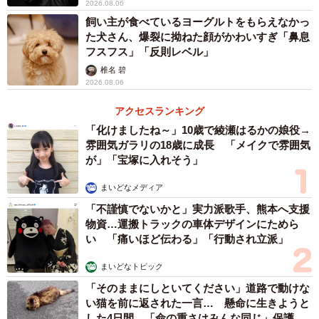
2026.08.06
飼い主が食べているヨーグルトをもらえなかっ
た犬さん、爆裂に拗ねた顔がかわいすぎ「鼻息
フスフス」「反則レベル」
椎名 碧
2026.08.06
アクセスランキング
「化けましたね～」10歳で綾瀬はるかの娘役→
雰囲気ガラリの18歳に成長 「メイクで雰囲気
が」「宝塚に入れそう」
まいどなメディア
「不謹慎でないかと」実力派歌手、熊本へ支援
物資…運搬トラックの車体デザインにためら
い 「痛いほど伝わる」「行動され立派」
まいどなトピック
「そのままにしといてください」道路で動けな
い猫を前に返された一言… 懸命に生きようと
した4日間 「命の重さはみんな同じ」保護団