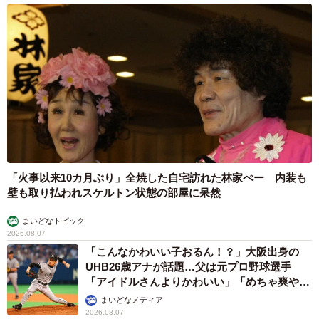
「火事以来10カ月ぶり」全焼した自宅訪れた林家ぺー 内装も
壁も取り払われスケルトン状態の部屋に呆然
まいどなトピック
2026.08.07
「こんなかわいい子おるん！？」大阪出身の
UHB26歳アナが話題…父は元プロ野球選手
「アイドルさんよりかわいい」「めちゃ爽や
か」
まいどなメディア
2026.08.07