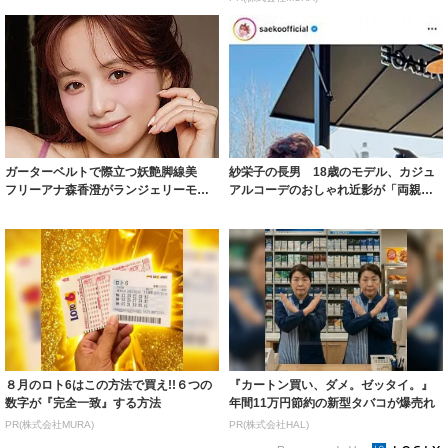
ガーターベルトで際立つ妖艶脚線美
紗栄子の長男 18歳のモデル、カジュ
フリーアナ森香澄がランジェリーモデ
アルコーデのおしゃれ近影が「両親の
ルに ｢PE...
いいとこ取...
８月のロト6はこの方法で買え!!６つの
『カートン買い、ダメ。ゼッタイ。』
数字が『完全一致』する方法
年間11万円節約の新型タバコが爆売れ
PR(株式会社MURA)
PR(株式会社HAL)