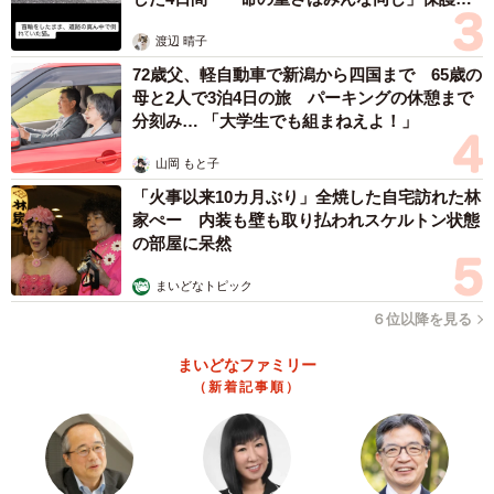
体代表の訴え
渡辺 晴子
72歳父、軽自動車で新潟から四国まで 65歳の
母と2人で3泊4日の旅 パーキングの休憩まで
分刻み… 「大学生でも組まねえよ！」
山岡 もと子
「火事以来10カ月ぶり」全焼した自宅訪れた林
家ぺー 内装も壁も取り払われスケルトン状態
の部屋に呆然
まいどなトピック
６位以降を見る
まいどなファミリー
（新着記事順）