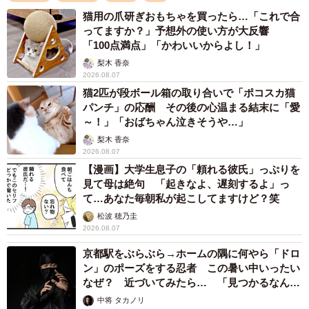
猫用の爪研ぎおもちゃを買ったら…「これで合
ってますか？」予想外の使い方が大反響
「100点満点」「かわいいからよし！」
梨木 香奈
2026.08.07
猫2匹が段ボール箱の取り合いで「ポコスカ猫
パンチ」の応酬 その後の心温まる結末に「愛
～！」「おばちゃん泣きそうや…」
梨木 香奈
2026.08.07
【漫画】大学生息子の「頼れる彼氏」っぷりを
見て母は絶句 「起きなよ、遅刻するよ」っ
て…あなた毎朝私が起こしてますけど？笑
松波 穂乃圭
2026.08.07
京都駅をぶらぶら→ホームの隅に何やら「ドロ
ン」のポーズをする忍者 この暑い中いったい
なぜ？ 近づいてみたら… 「見つかるなんて
未熟」
中将 タカノリ