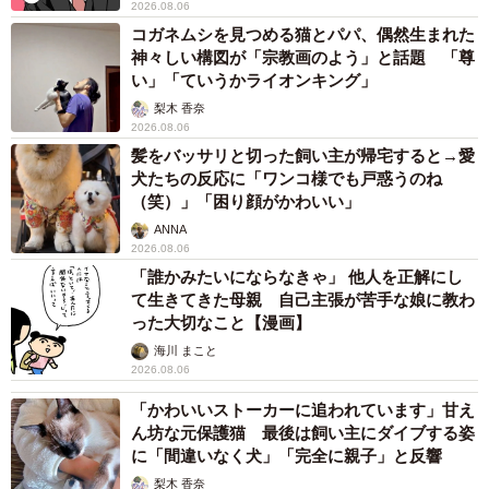
2026.08.06
コガネムシを見つめる猫とパパ、偶然生まれた
神々しい構図が「宗教画のよう」と話題 「尊
い」「ていうかライオンキング」
梨木 香奈
2026.08.06
髪をバッサリと切った飼い主が帰宅すると→愛
犬たちの反応に「ワンコ様でも戸惑うのね
（笑）」「困り顔がかわいい」
ANNA
2026.08.06
「誰かみたいにならなきゃ」 他人を正解にし
て生きてきた母親 自己主張が苦手な娘に教わ
った大切なこと【漫画】
海川 まこと
2026.08.06
「かわいいストーカーに追われています」甘え
ん坊な元保護猫 最後は飼い主にダイブする姿
に「間違いなく犬」「完全に親子」と反響
梨木 香奈