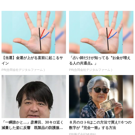
【当選】金運が上がる直前に起こるサ
「占い師だけが知ってる〝お金が増え
イン
る人の共通点〟」
PR(合同会社デジタルファーム )
PR(合同会社デジタルファーム )
「一瞬誰かと…」彦摩呂、30キロ近く
８月のロト6はこの方法で買え!!６つの
減量した姿に反響 既製品の防護服が
数字が『完全一致』する方法
着られると...
PR(株式会社MURA)