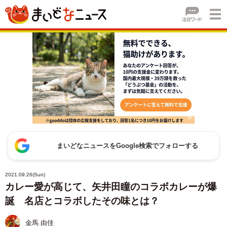
まいどなニュースをGoogle検索でフォローする
2021.09.26(Sun)
カレー愛が高じて、矢井田瞳のコラボカレーが爆
誕 名店とコラボしたその味とは？
金馬 由佳