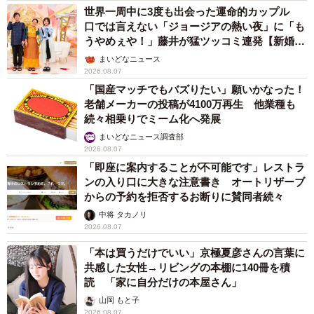
世界一周中に3度も出会った運命的カップル
口では言えない「ジョージアの熱い夜」に「も
うやめぇや！」藤井が猛ツッコミ連発【新婚さ
ん】
まいどなニュース
2026.08.07
「国産マッチでもバズりたい」願いかなった！
老舗メーカーの投稿が4100万再生 他業種も
続々相乗りでミーム化へ発展
まいどなニュース調査部
2026.08.07
「即座に案内することが不可能です」レストラ
ンの入り口に大きな注意書き オートリザーブ
からの予約を拒否するお断りに賛同者続々
中将 タカノリ
2026.08.07
「本は買うだけでいい」京極夏彦さんの言葉に
共感した女性→リビングの本棚に140冊を積
読 「家に自分だけの本屋さん」
山岡 もと子
2026.08.07