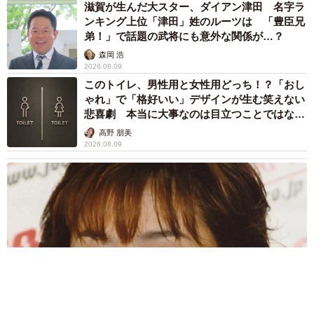
滋賀が生んだ大スター、ダイアン津田 名字ラ
ンキング上位「津田」姓のルーツは 「豊臣兄
弟！」で話題の武将にも意外な関係が…？
森岡 浩
2026.08.09
このトイレ、男性用と女性用どっち！？「おし
ゃれ」で「格好いい」デザインが生む笑えない
悲喜劇 本当に大事なのは目立つことではな
く…
高野 朋美
2026.08.09