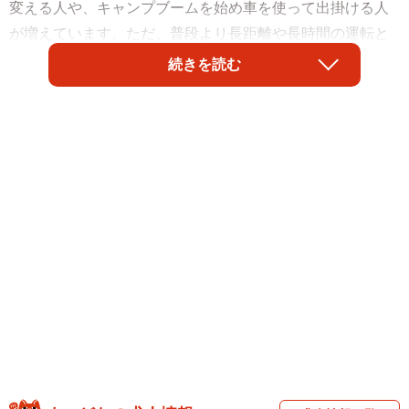
変える人や、キャンプブームを始め車を使って出掛ける人
が増えています。ただ、普段より長距離や長時間の運転と
なると、疲労もつきもの。疲れにくい運転のコツをプロの
続きを読む
レーシングドライバーに聞きました。
教えてくれたのは、菅波冬悟さん（25）＝神戸市。モー
タースポーツ好きな父の影響で、5歳でレーシングカートを