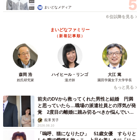
グを倒して片手で運転しているドライバーもいますが、5～
まいどなメディア
10分程度の近距離ならともかく、長距離運転では疲れの元
６位以降を見る
になります。常に腰から背中、頭と体重をシートに預けら
まいどなファミリー
れるのが、一番身体への負担が少ないんです」と菅波さ
（新着記事順）
ん。
シートの前後は「ペダルポジションよりもハンドルポジ
ション優先」。左右に180度ハンドルを切っても、肩や背中
森岡 浩
ハイヒール・リンゴ
大江 篤
がシートから浮かない位置に。「ペダルを優先してしまう
姓氏研究家
漫才師
園田学園女子大学学長
と、どうしても手が遠くなってしまうことが多く、手の反
もっと見る
応が遅くなる」といい、とっさの回避行動に支障が出るほ
前夫のDVから救ってくれた男性と結婚 円満
か、ハンドルを操作するたびに姿勢がころころ変わること
と思っていたら…職場の派遣社員との浮気が発
でミラーの見え方も変わってしまい、危険といいます。
覚 2度目の離婚に踏み切るべきか悩んでいま
す【夫婦関係修復カウンセラーが解説】
長澤 芳子
2026.08.10
「嗚呼、猫になりたひ」 51歳女優 すらりと