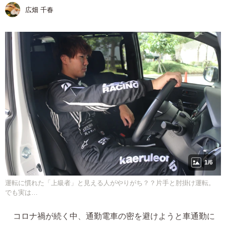
広畑 千春
1/6
運転に慣れた「上級者」と見える人がやりがち？？片手と肘掛け運転。
でも実は…
コロナ禍が続く中、通勤電車の密を避けようと車通勤に