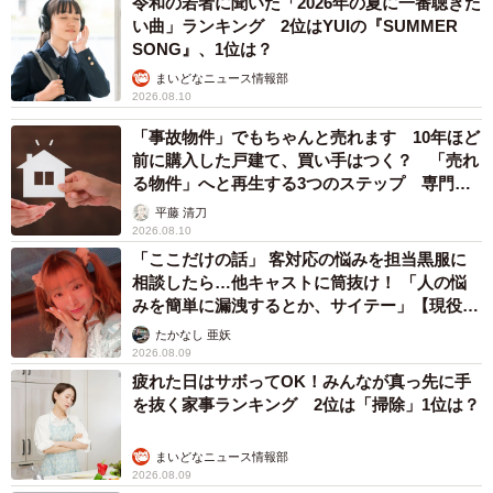
令和の若者に聞いた「2026年の夏に一番聴きた
い曲」ランキング 2位はYUIの『SUMMER
SONG』、1位は？
まいどなニュース情報部
2026.08.10
「事故物件」でもちゃんと売れます 10年ほど
前に購入した戸建て、買い手はつく？ 「売れ
る物件」へと再生する3つのステップ 専門家
が解説
平藤 清刀
2026.08.10
「ここだけの話」 客対応の悩みを担当黒服に
相談したら…他キャストに筒抜け！ 「人の悩
みを簡単に漏洩するとか、サイテー」【現役キ
ャストに取材】
たかなし 亜妖
2026.08.09
疲れた日はサボってOK！みんなが真っ先に手
を抜く家事ランキング 2位は「掃除」1位は？
まいどなニュース情報部
2026.08.09