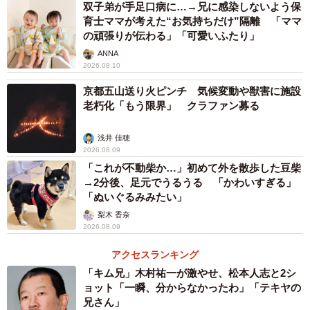
双子弟が手足口病に…→兄に感染しないよう保
育士ママが考えた“お気持ちだけ”隔離 「ママ
ハンドルを切った際に背中や肩が浮くのはNG
の頑張りが伝わる」「可愛いふたり」
ANNA
中でも、ハンドル位置は「僕もレンタカーなどを借りた
2026.08.10
ら最初にする作業」。シート位置に比べて意外と見落とさ
京都五山送り火ピンチ 気候変動や獣害に施設
れがちで、変えたことのない人も少なくないかもしれませ
老朽化「もう限界」 クラファン募る
んが、「腕を上げているだけでも重力がかかって肩や腕、
背中に負担がかかってしまう」そう。
浅井 佳穂
2026.08.09
「これが不動柴か…」初めて外を散歩した豆柴
このため、前後の調整ができる場合はとりあえず一番手
→2分後、足元でうるうる 「かわいすぎる」
前まで持ってきた後、ペダルのポジションを調整して一番
「ぬいぐるみみたい」
無理のない場所まで戻します。上下しか調整できない車で
梨木 香奈
あれば、いったん一番下まで下げてから、操作が窮屈にな
2026.08.09
らない程度で、ハンドルに自然に手が置ける位置に調整し
アクセスランキング
ます。
「キム兄」木村祐一が激やせ、松本人志と2シ
ョット「一瞬、分からなかったわ」「テキヤの
兄さん」