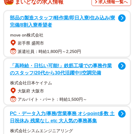
まいどなの求人情報
求人情報一覧へ
始め、そのスピード感と迫力の虜に。15歳で全日本カート
選手権の最高峰であるSuper KF クラスに参戦し、才能ある
部品の製造スタッフ/軽作業/即日入寮/住み込み/寮
レーサーを発掘するスカラシップ（奨学金）制度の初代認
完備/8割入寮希望者
定者に。2019年8月からLEON RACINGチームに所属し日
move on株式会社
本最高峰のレーススーパーGT GT300に参戦するほか、ス
岩手県 盛岡市
ーパー耐久シリーズなどでも活躍する注目選手です。
派遣社員：時給1,800円～2,250円
「高時給・日払い可能!」鉄筋工場での事務作業
のスタッフ/20代から30代活躍中!/空調完備
株式会社日本ケイテム
大阪府 大阪市
アルバイト・パート：時給1,500円～
PC・データ入力/事務/営業事務 オシpoint多数 土
日祝休み 残業なし etc 大人気の事務募集
株式会社シスムエンジニアリング