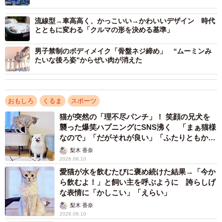
シート位置はNGといいます。
流線型→車高高く、かっこいい→かわいいデザイン 時代
とともに変わる「クルマの形を決める基準」
男子禁制のボディメイク「骨盤ネジ締め」 “ムーミンみ
たいな後ろ姿”からぜい肉が消えた
おもしろ
くるま
スポーツ
猫が突然の「理不尽パンチ」！ 笑顔の兄犬を
襲った爆笑ハプニングにSNS沸く 「まぁ猫様
なので」「だがそれが良い」「ふたりともかわ
いいね」
梨木 香奈
2026.08.10
愛猫が水を飲むたびに褒め続けた結果→「今か
ら飲むよ！」と飼い主を呼ぶように 誇らしげ
な表情に「かしこい」「えらい」
梨木 香奈
2026.08.10
3/6