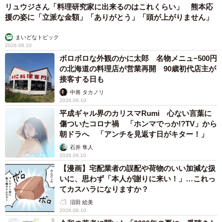
リュウジさん「料理研究家に出来るのはこれくらい」 熊本応
援の姿に「立派な金額」「ありがとう」「頭が上がりません」
まいどなトピック
2026.08.10
ボロボロな外観のかに太郎 名物メニュ−500円
の北海道の料理店が営業再開 90歳初代店主が
接客する日も
中将 タカノリ
2026.08.10
平成ギャル界のカリスマRumi 心ない言葉に
傷ついたコロナ禍 「ホンマでっか!?TV」から
朝ドラへ 「アンチを見返す日がキター！」
石井 隼人
2026.08.10
【漫画】宅配業者の誤配や荷物のいい加減な扱
いに、思わず「本人が謝りに来い！」…これっ
てカスハラになりますか？
沼田 絵美
2026.08.10