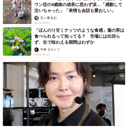
車を運ぶか－ということを考えて運転している。心は熱
ウン症の4歳娘の成長に思わず涙…「感動して
く、頭は冷静に。僕らが目指すのは『究極のセーフティー
泣いちゃった」「表情も会話も愛おしい」
ドライブ』。それは、一般道を走るときも同じなんです」
五ヶ瀬 あお
2026.08.10
「ほんのり甘くナッツのような食感」蓮の実は
食べられるって知ってる？ 市場には出回ら
ず、生で味わえる期間はわずか
中将 タカノリ
2026.08.10