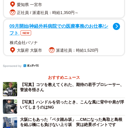
愛知県 一宮市
正社員 / 派遣社員：時給1,350円～
09月開始/神経外科病院での医療事務のお仕事/シ
フト
NEW
株式会社パソナ
2/6
大阪府 大阪市
派遣社員：時給1,520円
若手レーサーとして注目を集める菅波冬悟さん＝神戸市中央区
Sponsored by
忘れられがちだけど、実は大切「ハンドル位置」
おすすめニュース
そんな菅波さんが、長距離・長時間運転でも疲れない運
【写真】コツを教えてくれた、期待の若手プロレーサー、
転のコツとしてまず挙げたのが「ハンドルポジション」。
菅波冬悟さん
全ての操作にゆとりが出るようにするのがポイントとい
【写真】ハンドルを切ったとき、こんな風に背中や肩が浮
い、ハンドルを切った時に腕が伸びきって前のめりになっ
いてしまうのはNG
たり、脚が遠すぎてアクセル操作をしたときにお尻を前に
大阪にもあった「ベタ踏み坂」…CMになった鳥取と島根
動かさなければならなかったりするようなハンドル位置や
を結ぶ橋にも負けない上り坂 実は絶景ポイントです