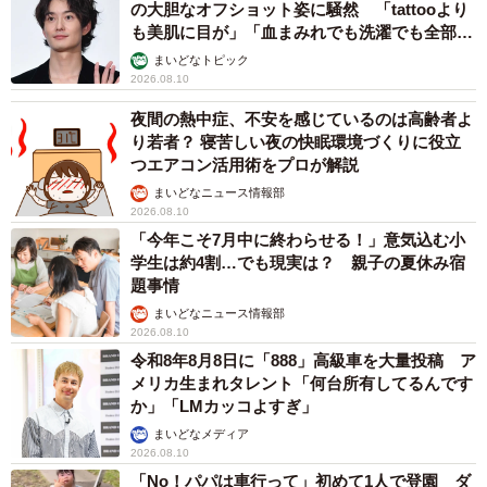
の大胆なオフショット姿に騒然 「tattooより
も美肌に目が」「血まみれでも洗濯でも全部か
っこいい」
まいどなトピック
2026.08.10
夜間の熱中症、不安を感じているのは高齢者よ
り若者？ 寝苦しい夜の快眠環境づくりに役立
6/6
つエアコン活用術をプロが解説
まいどなニュース情報部
こちらが理想的な運転姿勢。背中を預け、自然に腕と脚が降りる位置が
2026.08.10
一番疲れにくく、安定した走行ができるそう
「今年こそ7月中に終わらせる！」意気込む小
学生は約4割…でも現実は？ 親子の夏休み宿
大切なのは、運転のテクニックよりも「周囲の状況に気
題事情
を配り、把握し、判断する能力」と菅波さん。「レーサー
まいどなニュース情報部
2026.08.10
というと、『度胸』や『勢い』というイメージや、前のめ
令和8年8月8日に「888」高級車を大量投稿 ア
りでアクセル全開に…という印象があるかもしれません
メリカ生まれタレント「何台所有してるんです
が、実際は真逆。いくら速くてもチェッカーフラッグまで
か」「LMカッコよすぎ」
たどり着けなければゼロどころか、マイナスになってしま
まいどなメディア
2026.08.10
う。だからいつも、いかに効率よく、安全に、目的地まで
「No！パパは車行って」初めて1人で登園 ダ