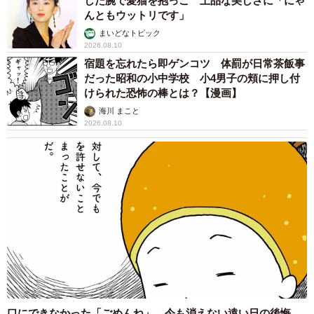
した腕で愛猫を抱っこ 上品な美しさに「にゃ
んともウットリです」
まいどなトピック
2026.08.10
宿題を忘れたら即ゲンコツ 体罰が日常茶飯事
だった昭和の小中学校 小4男子の頬に押し付
けられた恐怖の棒とは？【漫画】
海川 まこと
2026.08.10
5/6
リクライニングは、背中を預けて、軽く腕が曲がる程度に
ハンドルの前後を調整できるテレスコ機能がある車な
口にできなかった「ごめんね」 今も消えない遠い日の後悔