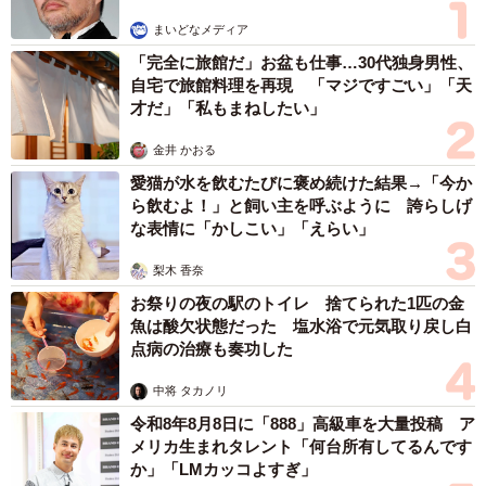
まいどなメディア
「完全に旅館だ」お盆も仕事…30代独身男性、
自宅で旅館料理を再現 「マジですごい」「天
才だ」「私もまねしたい」
金井 かおる
愛猫が水を飲むたびに褒め続けた結果→「今か
ら飲むよ！」と飼い主を呼ぶように 誇らしげ
な表情に「かしこい」「えらい」
4/6
梨木 香奈
180度ハンドルを回して、背中や肩がシートから離れないかチェック
お祭りの夜の駅のトイレ 捨てられた1匹の金
魚は酸欠状態だった 塩水浴で元気取り戻し白
倒して乗るのはNG リクライニングは「少し起き
点病の治療も奏功した
気味」
中将 タカノリ
シートのリクライニングは、直立過ぎず寝過ぎず、シー
令和8年8月8日に「888」高級車を大量投稿 ア
メリカ生まれタレント「何台所有してるんです
トに背中と頭を自然に預けられる角度にしますが、印象と
か」「LMカッコよすぎ」
しては「少し起き気味」に。「よく、かなりリクライニン