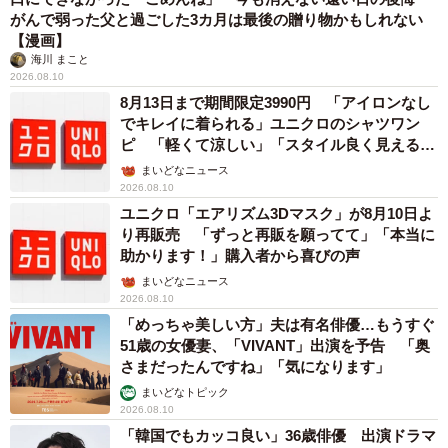
ら、ハンドルポジションを崩すことなくペダルポジション
がんで弱った父と過ごした3カ月は最後の贈り物かもしれない
【漫画】
を調整しやすいそうです。最後に目線を動かすだけでルー
海川 まこと
ムミラーや左右のドアミラーが見えるかをチェックした
2026.08.10
ら、準備は完了です。
8月13日まで期間限定3990円 「アイロンなし
でキレイに着られる」ユニクロのシャツワン
ピ 「軽くて涼しい」「スタイル良く見える」
カギは運転技術よりも「状況認知・判断」
の声
まいどなニュース
運転している時も「身体への余計な負担をかけない」の
2026.08.10
ユニクロ「エアリズム3Dマスク」が8月10日よ
が鉄則です。特に急ハンドル、急発進・急加速・急ブレー
り再販売 「ずっと再販を願ってて」「本当に
キなど“急”のつく動作は、事故や交通渋滞の引き金になるほ
助かります！」購入者から喜びの声
か、同乗者の乗り心地にも影響し、さらには車自体へのダ
まいどなニュース
メージにもなります。
2026.08.10
「めっちゃ美しい方」夫は有名俳優…もうすぐ
51歳の女優妻、「VIVANT」出演を予告 「奥
さまだったんですね」「気になります」
まいどなトピック
2026.08.10
「韓国でもカッコ良い」36歳俳優 出演ドラマ