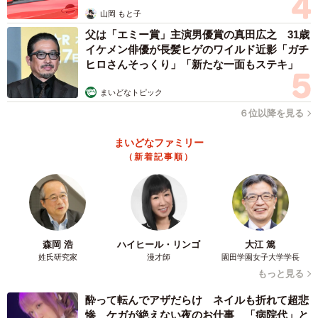
山岡 もと子
父は「エミー賞」主演男優賞の真田広之 31歳
イケメン俳優が長髪ヒゲのワイルド近影「ガチ
ヒロさんそっくり」「新たな一面もステキ」
まいどなトピック
６位以降を見る
まいどなファミリー
（新着記事順）
森岡 浩
ハイヒール・リンゴ
大江 篤
姓氏研究家
漫才師
園田学園女子大学学長
もっと見る
酔って転んでアザだらけ ネイルも折れて超悲
惨 ケガが絶えない夜のお仕事 「病院代」と