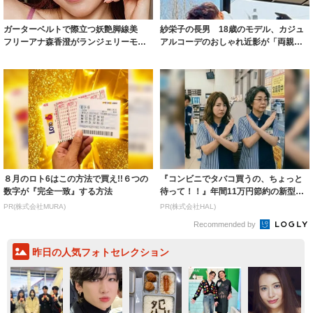
ガーターベルトで際立つ妖艶脚線美
紗栄子の長男 18歳のモデル、カジュ
フリーアナ森香澄がランジェリーモデ
アルコーデのおしゃれ近影が「両親の
ルに ｢PE...
いいとこ取...
８月のロト6はこの方法で買え!!６つの
『コンビニでタバコ買うの、ちょっと
数字が『完全一致』する方法
待って！！』年間11万円節約の新型タ
バコ
PR(株式会社MURA)
PR(株式会社HAL)
Recommended by
昨日の人気フォトセレクション