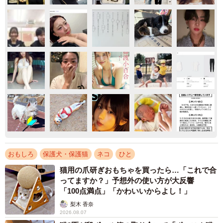
おもしろ
保護犬・保護猫
ネコ
ひと
猫用の爪研ぎおもちゃを買ったら…「これで合
ってますか？」予想外の使い方が大反響
「100点満点」「かわいいからよし！」
梨木 香奈
2026.08.07