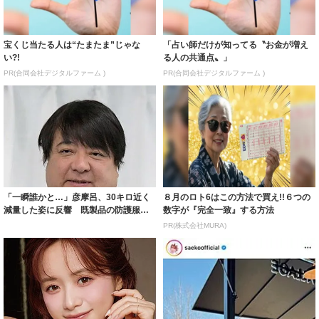
宝くじ当たる人は“たまたま”じゃな
「占い師だけが知ってる〝お金が増え
い?!
る人の共通点〟」
PR(合同会社デジタルファーム )
PR(合同会社デジタルファーム )
「一瞬誰かと…」彦摩呂、30キロ近く
８月のロト6はこの方法で買え!!６つの
減量した姿に反響 既製品の防護服が
数字が『完全一致』する方法
着られると...
PR(株式会社MURA)