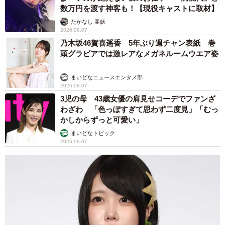
数万円を渡す神客も！【現役キャストに取材】
たかなし 亜妖
2026.08.07
乃木坂46賀喜遥香 5年ぶり週チャン表紙 巻
頭グラビアでは激レアなメガネルームウエア姿
まいどなニュースエンタメ部
2026.08.07
3児の母 43歳女優の肩見せコーデでファンざ
わざわ 「色っぽすぎて思わず二度見」「むっ
かしからずっと可愛い」
まいどなトピック
2026.08.07