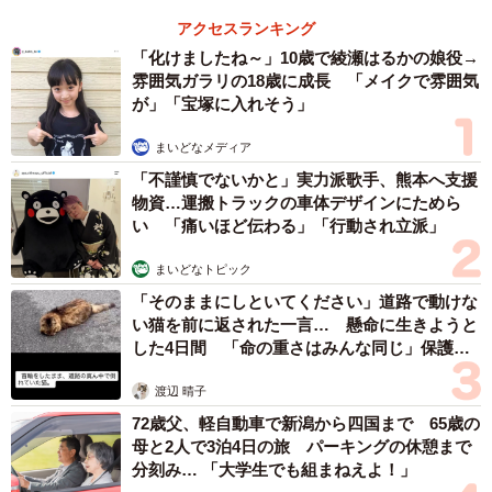
アクセスランキング
「化けましたね～」10歳で綾瀬はるかの娘役→
雰囲気ガラリの18歳に成長 「メイクで雰囲気
が」「宝塚に入れそう」
まいどなメディア
「不謹慎でないかと」実力派歌手、熊本へ支援
物資…運搬トラックの車体デザインにためら
い 「痛いほど伝わる」「行動され立派」
まいどなトピック
「そのままにしといてください」道路で動けな
い猫を前に返された一言… 懸命に生きようと
した4日間 「命の重さはみんな同じ」保護団
体代表の訴え
渡辺 晴子
72歳父、軽自動車で新潟から四国まで 65歳の
母と2人で3泊4日の旅 パーキングの休憩まで
分刻み… 「大学生でも組まねえよ！」