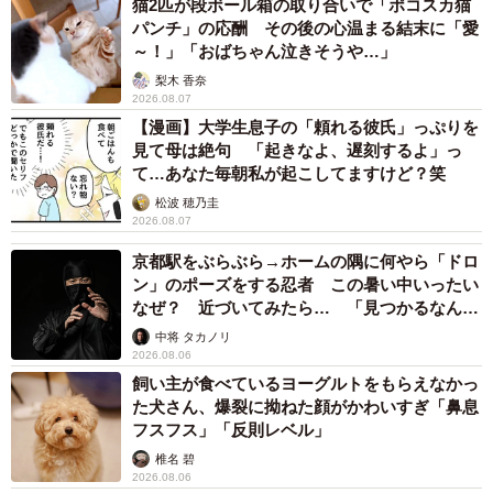
猫2匹が段ボール箱の取り合いで「ポコスカ猫
パンチ」の応酬 その後の心温まる結末に「愛
～！」「おばちゃん泣きそうや…」
梨木 香奈
2026.08.07
【漫画】大学生息子の「頼れる彼氏」っぷりを
見て母は絶句 「起きなよ、遅刻するよ」っ
て…あなた毎朝私が起こしてますけど？笑
松波 穂乃圭
2026.08.07
京都駅をぶらぶら→ホームの隅に何やら「ドロ
ン」のポーズをする忍者 この暑い中いったい
なぜ？ 近づいてみたら… 「見つかるなんて
未熟」
中将 タカノリ
2026.08.06
飼い主が食べているヨーグルトをもらえなかっ
た犬さん、爆裂に拗ねた顔がかわいすぎ「鼻息
フスフス」「反則レベル」
椎名 碧
2026.08.06