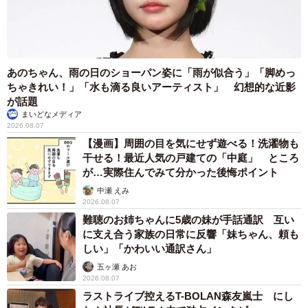
あのちゃん、雨の日のショーパン姿に「雨が似合う」「脚めっ
ちゃきれい！」「水も滴る良いアーティスト」 幻想的な近影
が話題
まいどなメディア
2026.08.07
【漫画】周囲の目を気にせず遊べる！洗濯物も
干せる！最近人気の戸建ての「中庭」 ところ
が…実際住んでみて分かった後悔ポイント
中瀬 えみ
2026.08.07
難聴のお姉ちゃんに5歳の妹が手話通訳 互い
に支え合う家族の日常に反響「妹ちゃん、頼も
しい」「かわいい通訳さん」
五ヶ瀬 あお
2026.08.07
ラストライブ控えるT-BOLAN森友嵐士 にし