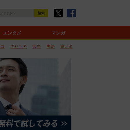
エンタメ
マンガ
ネコ
のりもの
観光
夫婦
思い出