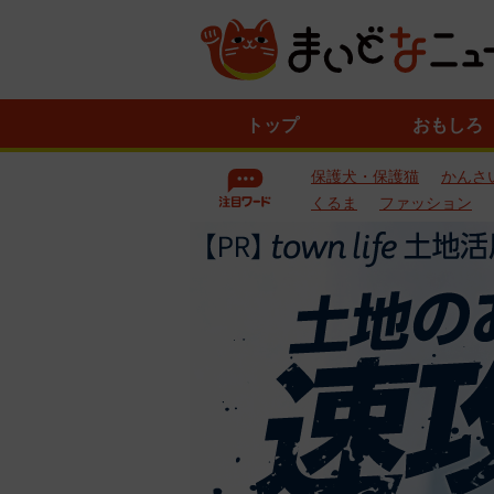
ニ
トップ
おもしろ
ュ
ー
保護犬・保護猫
かんさ
ス
一
くるま
ファッション
覧