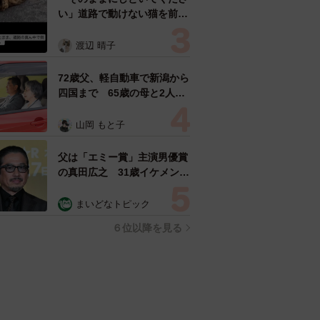
い」道路で動けない猫を前に
返された一言… 懸命に生き
ようとした4日間 「命の重
渡辺 晴子
さはみんな同じ」保護団体代
表の訴え
72歳父、軽自動車で新潟から
四国まで 65歳の母と2人で
3泊4日の旅 パーキングの休
憩まで分刻み… 「大学生で
山岡 もと子
も組まねえよ！」
父は「エミー賞」主演男優賞
の真田広之 31歳イケメン俳
優が長髪ヒゲのワイルド近影
「ガチヒロさんそっくり」
まいどなトピック
「新たな一面もステキ」
６位以降を見る