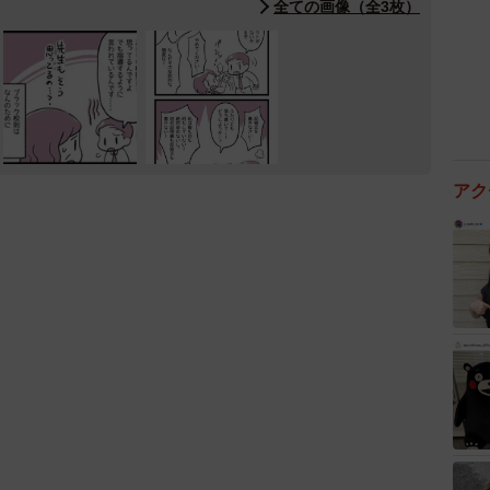
全ての画像（全3枚）
アク