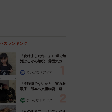
セスランキング
「化けましたね～」10歳で綾
瀬はるかの娘役→雰囲気ガラ
リの18歳に成長 「メイクで
雰囲気が」「宝塚に入れそ
まいどなメディア
う」
「不謹慎でないかと」実力派
歌手、熊本へ支援物資…運搬
トラックの車体デザインにた
めらい 「痛いほど伝わる」
まいどなトピック
「行動され立派」
「そのままにしといてくださ