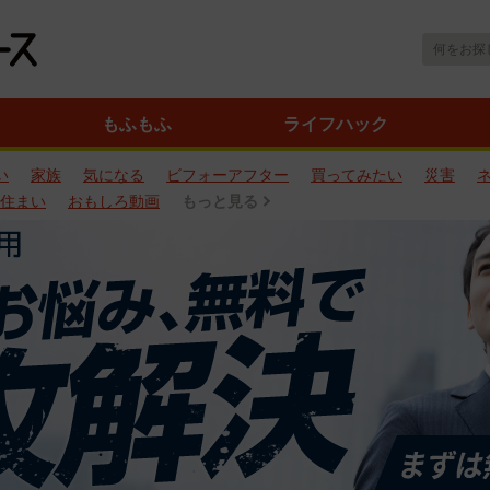
もふもふ
ライフハック
い
家族
気になる
ビフォーアフター
買ってみたい
災害
住まい
おもしろ動画
もっと見る