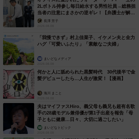
2Lボトル持参し毎日給水する男性社員→総務担
当者の注意にまさかの逆ギレ！【弁護士が解
説】
長澤 芳子
2026.08.08
「我慢できず」村上佳菜子、イケメン夫と全力
ハグ「可愛いふたり」「素敵なご夫婦」
まいどなメディア
2026.08.08
何かと人に舐められた黒髪時代 30代後半で金
髪デビューしたら…人生が激変！【漫画】
海川 まこと
2026.08.08
夫はマイファスHiro、義父母も義兄も超有名歌
手の28歳モデル兼俳優が第1子出産を報告「母
子ともに健康…日々、大切に過ごしたい」
まいどなトピック
2026.08.08