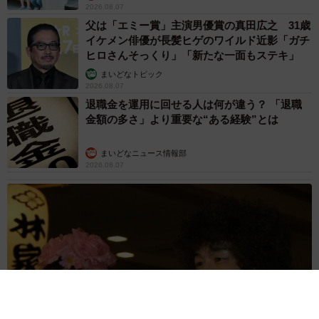
2026.08.07
父は「エミー賞」主演男優賞の真田広之 31歳
イケメン俳優が長髪ヒゲのワイルド近影「ガチ
ヒロさんそっくり」「新たな一面もステキ」
まいどなトピック
2026.08.07
退職金を運用に回せる人は何が違う？ 「退職
金額の多さ」より重要な“ある経験”とは
まいどなニュース情報部
2026.08.07