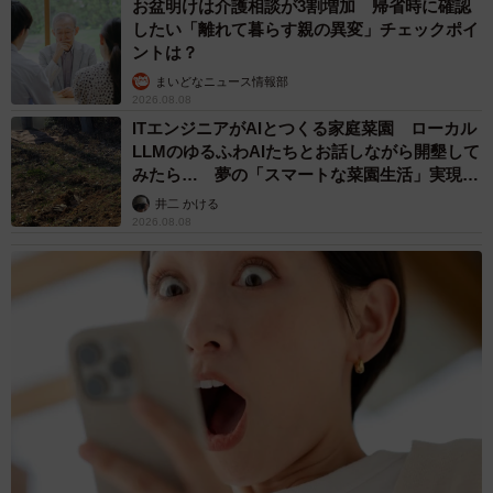
お盆明けは介護相談が3割増加 帰省時に確認
したい「離れて暮らす親の異変」チェックポイ
ントは？
まいどなニュース情報部
2026.08.08
ITエンジニアがAIとつくる家庭菜園 ローカル
LLMのゆるふわAIたちとお話しながら開墾して
みたら… 夢の「スマートな菜園生活」実現な
るか
井二 かける
2026.08.08