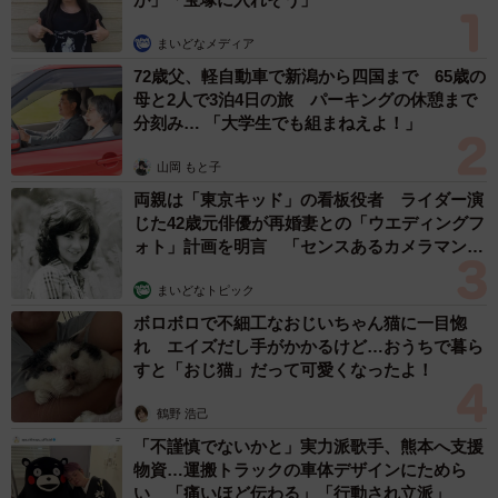
画も実現。さらに、冷凍技術の進歩とも重なり、東京・築
地では近々、マグロやウニ、イクラも販売されるという。
まいどなメディア
72歳父、軽自動車で新潟から四国まで 65歳の
そんなことから「サンデン」によると、全国から注文が
母と2人で3泊4日の旅 パーキングの休憩まで
分刻み… 「大学生でも組まねえよ！」
殺到し、生産が追いつかないほどだとか。代理店の浦部さ
んは「非接触はひとつのキーワード。今後は駅の切符売り
山岡 もと子
場も縮小傾向にあり、自販機を設置するスペースが生まれ
両親は「東京キッド」の看板役者 ライダー演
じた42歳元俳優が再婚妻との「ウエディングフ
るでしょう。さらに、閉店後のスーパーで冷凍食品が販売
ォト」計画を明言 「センスあるカメラマン求
できたり、マンションや住宅街、テナントビルでもニーズ
む」
はあると思います」と期待を寄せる。
まいどなトピック
ボロボロで不細工なおじいちゃん猫に一目惚
もちろん、たこ焼き、お好み焼き、チヂミ、お寿司なん
れ エイズだし手がかかるけど…おうちで暮ら
すと「おじ猫」だって可愛くなったよ！
かとも相性は良さそう。コロナ禍というアゲインストの風
が生んだ側面もある「ど冷えもん」。しかし、非対面、食
鶴野 浩己
品ロスの削減といった世相、風潮を受け、コロナ後も存在
「不謹慎でないかと」実力派歌手、熊本へ支援
感を発揮しそうな予感がする。
物資…運搬トラックの車体デザインにためら
い 「痛いほど伝わる」「行動され立派」