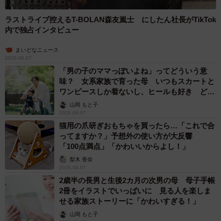
ラストライブ控えるT-BOLAN森友嵐士 にしたん社長がTikTok
内で独占インタビュー
まいどなニュース
2026.08.07
「男の子のママっぽいよね」ってどういう意
味？ 女系家族で育った母 いつもスカートと
ワンピースしか着ないし、ヒールも好き どの
へんが…
山岡 もと子
2026.08.07
猫用の爪研ぎおもちゃを買ったら…「これで合
ってますか？」予想外の使い方が大反響
「100点満点」「かわいいからよし！」
梨木 香奈
2026.08.07
2歳半の長男と生後2カ月の次男の母 母子手帳
2冊をイラストでいっぱいに 見る人を楽しま
せる家族ストーリーに「かわいすぎる！」
山岡 もと子