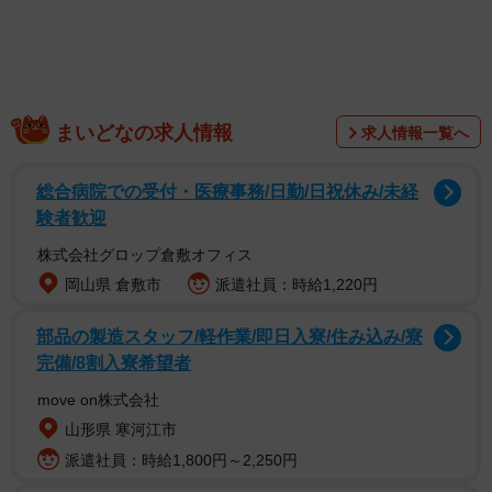
さすがに「ボク、ど冷えもん」とはしゃべらないが、こ
まいどなの求人情報
求人情報一覧へ
の新型冷凍自販機がこれまでのものと大きく違うのは、さ
まざまな容器の形状に対応できるマルチストック方式を業
総合病院での受付・医療事務/日勤/日祝休み/未経
界で初めて採用しているところ。冷凍商品を収めるストッ
験者歓迎
カーのバリエーションが４パターンあるため、一般的な冷
株式会社グロップ倉敷オフィス
凍食品のみならず、サイズの異なる人気ご当地メニューな
岡山県 倉敷市
派遣社員：時給1,220円
ど１台で最大１１種類の商品を冷凍販売できるのが強み
部品の製造スタッフ/軽作業/即日入寮/住み込み/寮
だ。
完備/8割入寮希望者
見た目はいたって普通で重さは２８０キロ。サイズは幅
move on株式会社
１０３０×奥行き７９７×高さ１８３０（ｍｍ）と屋内外の
山形県 寒河江市
ちょっとしたスペースにも設置しやすい。飲食店にとって
派遣社員：時給1,800円～2,250円
も消費者にとってもうれしいことばかりで、テイクアウト