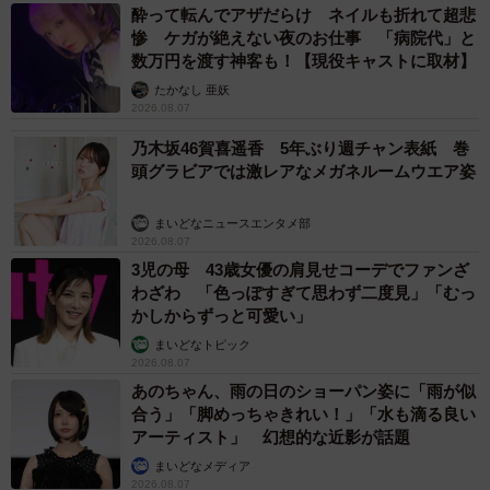
酔って転んでアザだらけ ネイルも折れて超悲
惨 ケガが絶えない夜のお仕事 「病院代」と
数万円を渡す神客も！【現役キャストに取材】
たかなし 亜妖
2026.08.07
乃木坂46賀喜遥香 5年ぶり週チャン表紙 巻
頭グラビアでは激レアなメガネルームウエア姿
まいどなニュースエンタメ部
2026.08.07
3児の母 43歳女優の肩見せコーデでファンざ
わざわ 「色っぽすぎて思わず二度見」「むっ
かしからずっと可愛い」
まいどなトピック
2026.08.07
あのちゃん、雨の日のショーパン姿に「雨が似
合う」「脚めっちゃきれい！」「水も滴る良い
アーティスト」 幻想的な近影が話題
まいどなメディア
2026.08.07