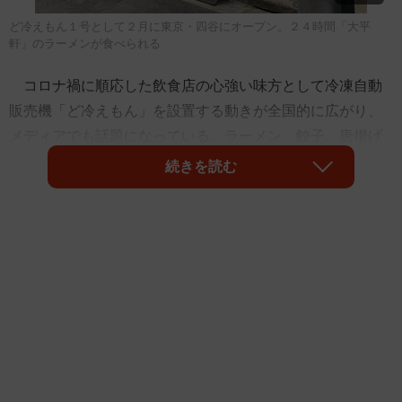
ど冷えもん１号として２月に東京・四谷にオープン。２４時間「大平
軒」のラーメンが食べられる
コロナ禍に順応した飲食店の心強い味方として冷凍自動
販売機「ど冷えもん」を設置する動きが全国的に広がり、
メディアでも話題になっている。ラーメン、餃子、唐揚げ
といった人気メニューを２４時間、非対面、非接触で購入
続きを読む
できるのが人気の理由。斬新なネーミングの未来型自販機
が飲食店の救世主となるか。