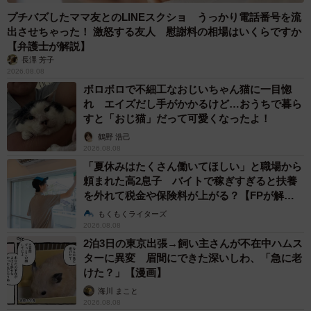
プチバズしたママ友とのLINEスクショ うっかり電話番号を流
出させちゃった！ 激怒する友人 慰謝料の相場はいくらですか
【弁護士が解説】
長澤 芳子
2026.08.08
ボロボロで不細工なおじいちゃん猫に一目惚
れ エイズだし手がかかるけど…おうちで暮ら
すと「おじ猫」だって可愛くなったよ！
鶴野 浩己
2026.08.08
「夏休みはたくさん働いてほしい」と職場から
頼まれた高2息子 バイトで稼ぎすぎると扶養
を外れて税金や保険料が上がる？【FPが解
説】
もくもくライターズ
2026.08.08
2泊3日の東京出張→飼い主さんが不在中ハムス
ターに異変 眉間にできた深いしわ、「急に老
けた？」【漫画】
海川 まこと
2026.08.08