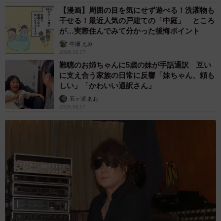
【漫画】周囲の目を気にせず遊べる！洗濯物も
干せる！最近人気の戸建ての「中庭」 ところ
が…実際住んでみて分かった後悔ポイント
中瀬 えみ
2026.08.07
難聴のお姉ちゃんに5歳の妹が手話通訳 互い
に支え合う家族の日常に反響「妹ちゃん、頼も
しい」「かわいい通訳さん」
五ヶ瀬 あお
2026.08.07