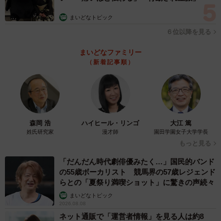
◆
「フローズン24」
https://frozen24.studio.site/
まいどなトピック
担当・浦部（f24@so-bo.biz）
６位以降を見る
まいどなファミリー
（新着記事順）
森岡 浩
ハイヒール・リンゴ
大江 篤
姓氏研究家
漫才師
園田学園女子大学学長
もっと見る
「だんだん時代劇俳優みたく…」国民的バンド
の55歳ボーカリスト 競馬界の57歳レジェンド
らとの「夏祭り満喫ショット」に驚きの声続々
まいどなトピック
2026.08.08
ネット通販で「運営者情報」を見る人は約8