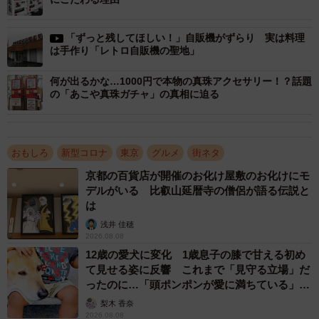
「ずっと残してほしい！」自販機がずらり 実は料理
は手作り「レトロ自販機の聖地」
2/2
何が出るかな…1000円で本物の真珠アクセサリー！？話題
の「あこや真珠ガチャ」の真相に迫る
新宿御苑近くの餃子店「新宿餃苑」
支払いは電子マネーやＱＲ決済によるキャッシュレス対
おもしろ
新型コロナ
東京
グルメ
街ネタ
応。販売代理店の浦部知之さんも「データ管理もインター
ネットを通じて遠隔操作でき、売り上げの状況や在庫の確
京都の百貨店が開催のお化け屋敷のお化けにモ
デルがいる 比叡山延暦寺の僧侶が語る伝説と
認できるので、効率的なオペレーションが可能」と話す。
は
浅井 佳穂
さらに、いまの時代にマッチしそうなのが何よりも冷凍
2026.08.08
販売ということで世界的な問題になっている食品ロスを抑
12歳の愛犬に変化 1歳息子の膝で甘える初め
て見せる姿に反響 これまで「見守る立場」だ
えられる点だ。業界関係者も「これはいい」と太鼓判。ま
ったのに…「頭ポンポンが愛に満ちている」
た、この６月１日からは食品を取り扱うすべての事業者に
「尊…」
梨木 香奈
衛生管理を徹底するＨＡＣＣＰ（ハサップ）が義務化され
2026.08.08