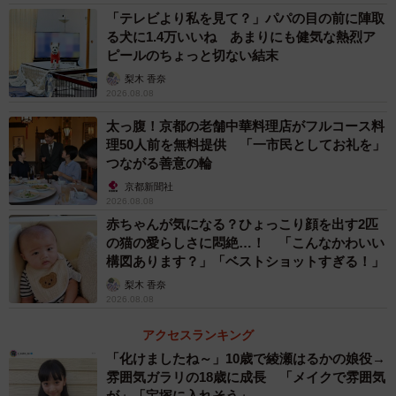
る点も追い風になりそう。
「テレビより私を見て？」パパの目の前に陣取
る犬に1.4万いいね あまりにも健気な熱烈ア
ピールのちょっと切ない結末
そんな「ど冷えもん」を開発したのは、アイスクリーム
梨木 香奈
用の冷凍自動販売機などを中心に製造、販売してきた「サ
2026.08.08
ンデン・リテールシステム」（東京都墨田区）。これまで
太っ腹！京都の老舗中華料理店がフルコース料
は決まった大きさの容器を入れる冷凍自販機が当たり前だ
理50人前を無料提供 「一市民としてお礼を」
ったが、コロナ禍による時代に即した需要に応え、不特定
つながる善意の輪
サイズの商品に対応できる自販機に着目し、開発したとい
京都新聞社
2026.08.08
う。
赤ちゃんが気になる？ひょっこり顔を出す2匹
の猫の愛らしさに悶絶…！ 「こんなかわいい
「パリッとしていたり、サクッとしていたり、ジューシ
構図あります？」「ベストショットすぎる！」
ーだったり。お店の味が再現できる」と飲食関係者。今年
梨木 香奈
2026.08.08
２月に東京・四谷三丁目駅近くのラーメン店「大平軒」で
初めて設置されると、その後は全国にまたたく間に普及
アクセスランキング
し、エビフライ、馬刺し、精肉の自販機なども登場した。
「化けましたね～」10歳で綾瀬はるかの娘役→
雰囲気ガラリの18歳に成長 「メイクで雰囲気
自販機によってはラーメン対決、餃子対決などをあおる企
が」「宝塚に入れそう」