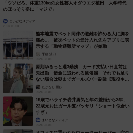
「ウソだろ」体重130kgの女性芸人オダウエダ植田 大学時代
のほっそり姿に「マジで」
まいどなメディア
2026.08.08
熊本地震でペット同伴の避難を諦める人に胸を
痛め… 被災ペットの受け入れ先をアプリに表
示する「動物避難所マップ」が始動
平藤 清刀
2026.08.08
原則ゆるっと週3勤務 カード支払い日直前は
鬼出勤 借金に追われる風俗嬢 それでも足り
ない場合は朝までガールズバー副業【現役キャ
ストに取材】
たかなし 亜妖
2026.08.08
19歳でハライチ岩井勇気と年の差婚から3年、
22歳元おはガール髪バッサリ「ショート似合い
すぎ」
まいどなメディア
2026.08.08
オフィスに置かれたウォーターサーバー 空の