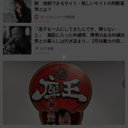
割 信頼できるサイト・怪しいサイトの判断基
準とは？
まいどなニュース情報部
2026.08.08
「息子を一人にしてきたんです、帰らない
と」 施設に入った90歳母、障害のある60歳次
男との暮らしは行き詰まり…【司法書士の現場
から】
山下 静香
2026.08.08