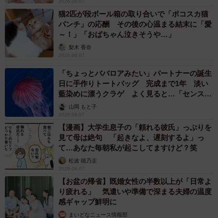
2026.08.07
猫2匹が段ボール箱の取り合いで「ポコスカ猫
パンチ」の応酬 その後の心温まる結末に「愛
～！」「おばちゃん泣きそうや…」
梨木 香奈
2026.08.07
「ちょっとババロアみたい」パートナーの誕生
日に手作りトートバッグ 完成まで1年 淡い
藍染めに漂うクラゲ よく見ると…「センスす
ごい」
山岡 もと子
2026.08.07
【漫画】大学生息子の「頼れる彼氏」っぷりを
見て母は絶句 「起きなよ、遅刻するよ」っ
て…あなた毎朝私が起こしてますけど？笑
松波 穂乃圭
2026.08.07
【お盆の帰省】既婚女性の半数以上が「日常よ
り疲れる」 気遣いや準備で深まる夫婦の温度
感ギャップ鮮明に
まいどなニュース情報部