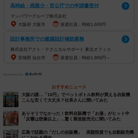
高時給・残業少・官公庁での申請書受付
や閉店後の店頭販売など用途は広く、２４時間いつでもど
マンパワーグループ株式会社
こでも販売、購入できる。しかも、非対面、非接触。少し
大阪府 大阪市
派遣社員：時給1,600円
味気はないが、人件費を抑え、衛生面でも安心感があるな
ど双方にメリットがある。
設計事務所での建築設計補助業務
株式会社アクト・テクニカルサポート 東北オフィス
宮城県 仙台市
派遣社員：時給1,800円～
Sponsored by
おすすめニュース
大阪の謎…「10円」でペットボトル飲料が買える自販機
こんな安くて大丈夫？社長さんに聞いてみた
ありそうでなかった！飲料自販機で「お湯」がヒット中
「反響は想像以上」…驚く製造販売元に聞いてみた
広島で話題の「だしの自販機」 高額投資でも自動販売機
にこだわる理由