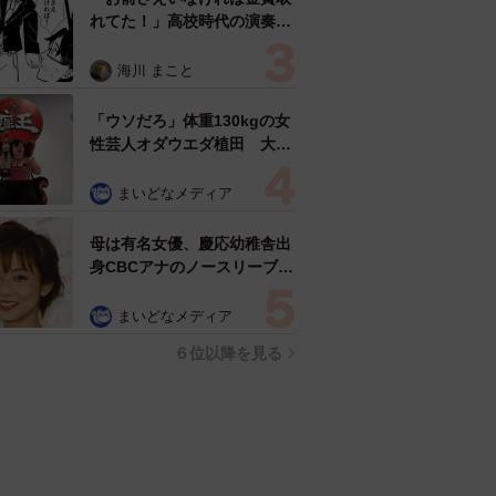
れてた！」高校時代の演奏会
がトラウマ……責められた学
生は楽器修理職人に 10年後
海川 まこと
再会した因縁の相手から思わ
ぬ申し出【漫画】
「ウソだろ」体重130kgの女
性芸人オダウエダ植田 大学
時代のほっそり姿に「マジ
で」
まいどなメディア
母は有名女優、慶応幼稚舎出
身CBCアナのノースリーブ姿
「育ちの良さが表情に表れて
る」「天使の笑顔」
まいどなメディア
６位以降を見る