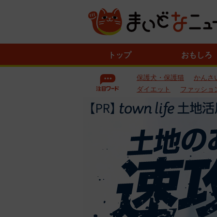
ニ
トップ
おもしろ
ュ
ー
保護犬・保護猫
かんさ
ス
一
ダイエット
ファッショ
覧