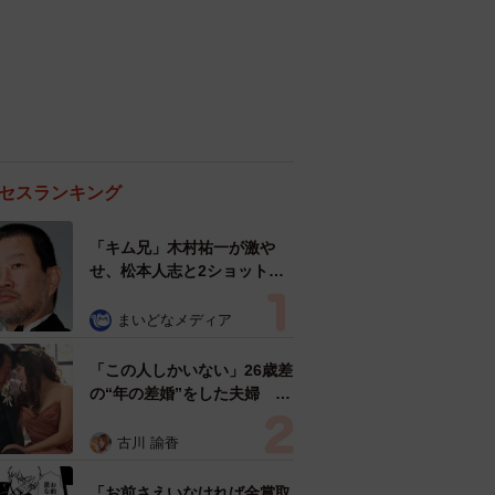
セスランキング
「キム兄」木村祐一が激や
せ、松本人志と2ショット
「一瞬、分からなかったわ」
「テキヤの兄さん」
まいどなメディア
「この人しかいない」26歳差
の“年の差婚”をした夫婦 出
会いは？反対する声はなかっ
た？ 今の思いを聞いた
古川 諭香
「お前さえいなければ金賞取