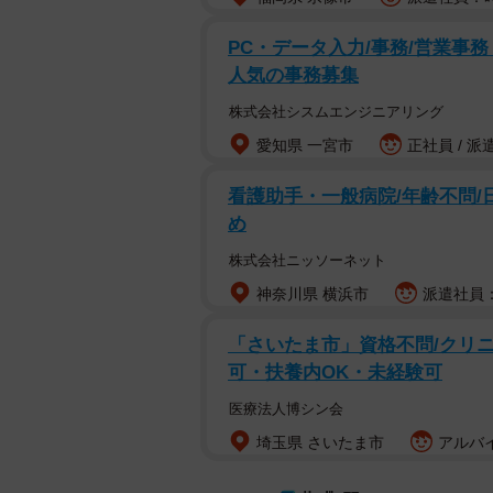
PC・データ入力/事務/営業事務 オ
人気の事務募集
株式会社シスムエンジニアリング
愛知県 一宮市
正社員 / 派
看護助手・一般病院/年齢不問/
め
株式会社ニッソーネット
神奈川県 横浜市
派遣社員：時
「さいたま市」資格不問/クリニッ
可・扶養内OK・未経験可
医療法人博シン会
埼玉県 さいたま市
アルバイ