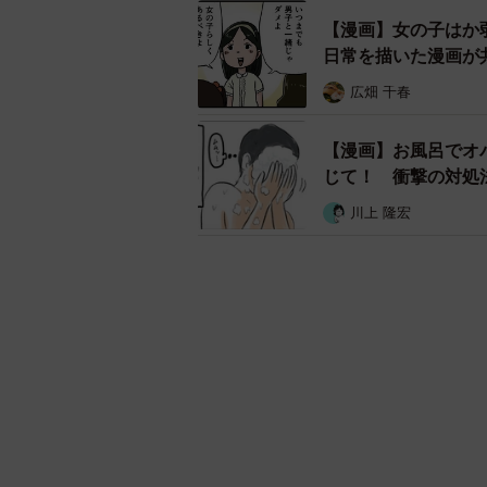
【漫画】女の子はか
日常を描いた漫画が
広畑 千春
【漫画】お風呂でオ
じて！ 衝撃の対処
川上 隆宏