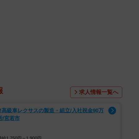
報
求人情報一覧へ
る!高級車レクサスの製造・組立/入社祝金90万
活/宮若市
1,750円～1,900円