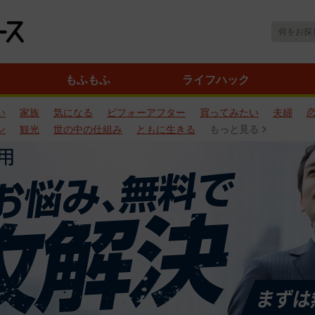
もふもふ
ライフハック
い
家族
気になる
ビフォーアフター
買ってみたい
夫婦
ン
観光
世の中の仕組み
ともに生きる
もっと見る