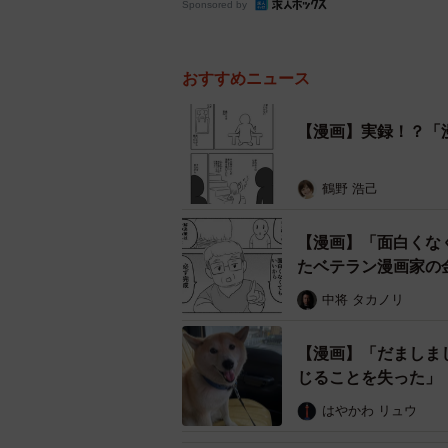
Sponsored by
おすすめニュース
【漫画】実録！？「
鶴野 浩己
【漫画】「面白くな
たベテラン漫画家の
中将 タカノリ
【漫画】「だましま
じることを失った」
はやかわ リュウ