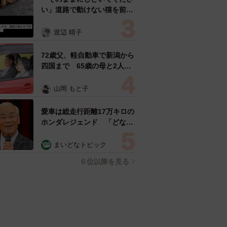
い」道路で動けない猫を前に
返された一言… 懸命に生き
ようとした4日間 「命の重
渡辺 晴子
さはみんな同じ」保護団体代
表の訴え
72歳父、軽自動車で新潟から
四国まで 65歳の母と2人で
3泊4日の旅 パーキングの休
憩まで分刻み… 「大学生で
山岡 もと子
も組まねえよ！」
愛車は総走行距離17万キロの
ホンダレジェンド 「どなた
か欲しい方が居たら」 大御
所漫才師が譲渡の意向
まいどなトピック
６位以降を見る