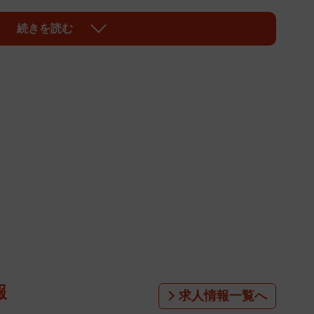
』で“天才子役”としての名声を手にした福田のキャリ
続きを読む
かった分、自分と周りを見比べて立ち止まってしまった時
優の姿を見て「敵わない」と弱気になってしまった、子
は。
らのいる芸能事務所フラームに所属。はたから見れば子役
後も朝ドラに出演するなど着実な歩みのようにも思え
悩んでいた。同年代の活躍が思いのほか眩しく見えたの
に飛び込んで、ゼロからオーディションを受けて役を得て
生経験を積んできたうえで就職を選ばず、俳優業を志し
せられると、自分は子供の頃から乗り物に乗せてもらっ
か？というような気持ちになる。そんな人たちに勝てる
報
求人情報一覧へ
がありました」。