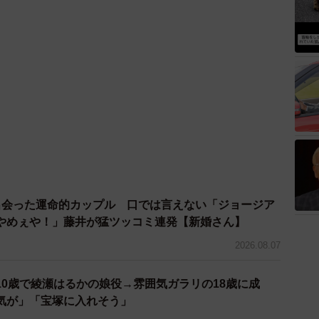
出会った運命的カップル 口では言えない「ジョージア
やめぇや！」藤井が猛ツッコミ連発【新婚さん】
2026.08.07
10歳で綾瀬はるかの娘役→雰囲気ガラリの18歳に成
気が」「宝塚に入れそう」