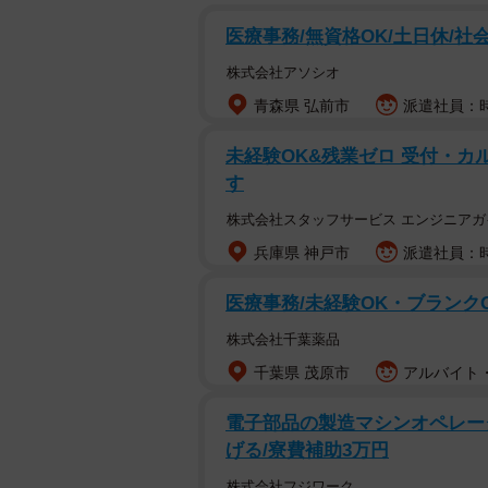
医療事務/無資格OK/土日休/社
株式会社アソシオ
青森県 弘前市
派遣社員：時給
未経験OK&残業ゼロ 受付・カ
す
株式会社スタッフサービス エンジニアガ
兵庫県 神戸市
派遣社員：時
医療事務/未経験OK・ブランク
株式会社千葉薬品
千葉県 茂原市
アルバイト・
電子部品の製造マシンオペレータ
げる/寮費補助3万円
株式会社フジワーク