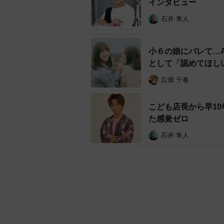
インタビュー
石井 隼人
小６の娘にバレて…
として「認めてほし
広畑 千春
こども店長から早1
た感覚ゼロ
石井 隼人