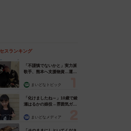
セスランキング
「不謹慎でないかと」実力派
歌手、熊本へ支援物資…運搬
トラックの車体デザインにた
めらい 「痛いほど伝わる」
まいどなトピック
「行動され立派」
「化けましたね～」10歳で綾
瀬はるかの娘役→雰囲気ガラ
リの18歳に成長 「メイクで
雰囲気が」「宝塚に入れそ
まいどなメディア
う」
「そのままにしといてくださ