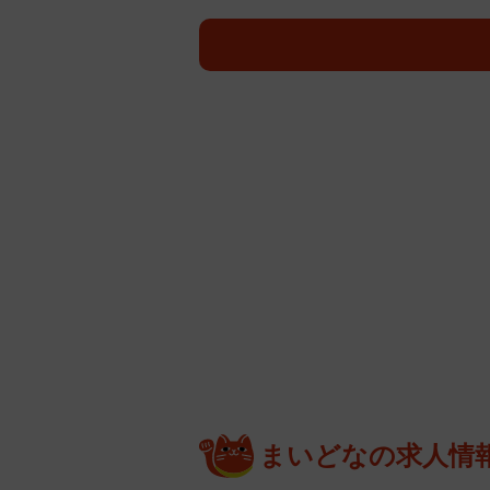
テレビドラマ『女王の教室』『白夜行
アは20年を超える。スタートが早
期も早かった。活躍する同年代の女
役出身ならではのコンプレックスと
10歳の頃に広末涼子、戸田恵梨香
として数々の名シーンを彩り、成人
る。しかし20代に突入した福田は
だ。
「なかには20歳を過ぎてこの世界
いく人もいます。それまで色々な人
ている。そのハングリーな姿勢を見
てここまで来てしまったのではない
まいどなの求人情
わけがない、というコンプレックス