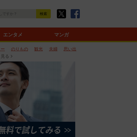
エンタメ
マンガ
ター
のりもの
観光
夫婦
思い出
と見る