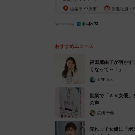
山梨県 中央市
派遣社員：時
Sponsored by
おすすめニュース
福田麻由子が明かす
くなって～！」
石井 隼人
副業で「ＡＶ女優」
の声
広畑 千春
売れっ子女優に「ポ