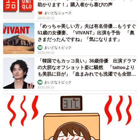
チームには細川新監督の他に、ソフトバンクとオリック
助かります！」購入者から喜びの声
スで通算１８２セーブを記録した熊本出身の馬原孝浩氏
まいどなニュース
2026.08.10
（３８）が投手ゼネラルマネジャーとして加入。整体や鍼
「めっちゃ美しい方」夫は有名俳優…もうすぐ
灸の面でもサポートしていくという。熊本・山鹿市民球場
51歳の女優妻、「VIVANT」出演を予告 「奥
でのキャンプは２８日まで。その間、オリックスや広島の
さまだったんですね」「気になります」
２軍と宮崎県内でオープン戦を行い、３月２０日に開幕す
まいどなトピック
2026.08.10
る九州独立リーグに備える。開幕後は大分Ｂ－リングスや
「韓国でもカッコ良い」36歳俳優 出演ドラマ
四国アイランドリーグｐｌｕｓの各球団、さらに沖縄オー
の大胆なオフショット姿に騒然 「tattooより
シャンズ、ソフトバンク３軍とも対戦予定。年間８０試合
も美肌に目が」「血まみれでも洗濯でも全部か
を計画している。
っこいい」
まいどなトピック
2026.08.10
「ＰＬの先輩でソフトバンク３軍監督の森さんには一番
にあいさつしてきました」
深瀬さんは高校では４番を打ち、立浪、片岡、野村、橋
本らそうそうたる面々と同期。故障でプロ入りの夢は断た
れ、社会人野球を終えてからは奈良・高田商、母校・ＰＬ