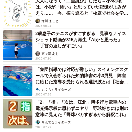
大人になって「二重跳び」したら→小3の頃
「従来の独立リーグのスキームではなく、地方創生とＳ
は、小6が「怖い」と思っていた記憶がよみが
えり…… 今、振り返ると「校庭で社会を学ん
ＤＧｓにプロ野球を掛け合わせるというのが魅力だった」
でいった」【漫画】
海川 まこと
と深瀬さん。「いまは大分との２球団ですが、将来は九州
2026.08.04
全県、さらに台湾、韓国、フィリピンに広げて行く構え。
2歳息子のテニスがすごすぎる 見事なナイス
さらに、僕がキッチンカーの話をすると”こっちもちょうど
ショット動画が315万再生「AIかと思った」
「手首の返しがすごい」
やろうと思っていたところ”となり、とんとん拍子で事業を
五ヶ瀬 あお
進めていくことになりました」
2026.07.30
「集団指導では対応が難しい」スイミングスク
ールで入会断られた知的障害の小3男児 障害
に応じた指導を受けられる選択肢とは【社会福
祉士が解説】
もくもくライターズ
2026.07.29
「2」「指」「次は、江北」博多行き電車内の
電光掲示板に思わずニヤリ 野球好きには別の
意味に見えた「野球バカすぎるから解釈これ」
そんでなライターズ
2026.07.29