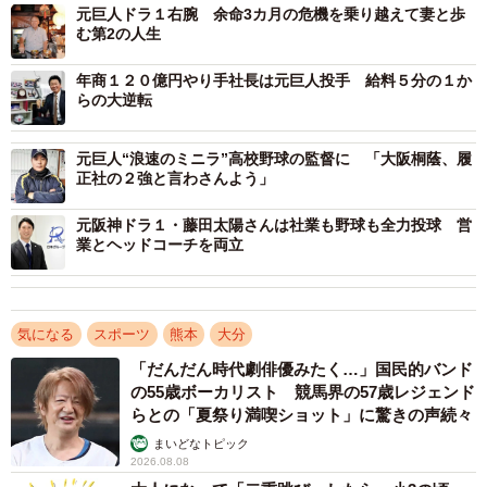
して請われ、キッチンカー事業に参入するつもりだった。
元巨人ドラ１右腕 余命3カ月の危機を乗り越えて妻と歩
む第2の人生
予期せぬ展開になったのはここからだ。１１月２５日、
年商１２０億円やり手社長は元巨人投手 給料５分の１か
深瀬さんが何気なく「ユニホームを脱ぎました」とフェイ
らの大逆転
スブックにアップ。すると熊本ゴールデンラークスでＧＭ
を務め、新球団と新リーグの運営団体「九州アジアプロ野
元巨人“浪速のミニラ”高校野球の監督に 「大阪桐蔭、履
正社の２強と言わさんよう」
球機構」を立ち上げたばかりの田中敏弘代表から返信があ
り、東京・渋谷のスターバックスで１０年ぶりに再会する
元阪神ドラ１・藤田太陽さんは社業も野球も全力投球 営
業とヘッドコーチを両立
ことになった。
田中さんは深瀬さんと同じ昭和４４年生まれで九州学院
から明治大を経て日本通運へ。深瀬さんはＰＬ学園から専
気になる
スポーツ
熊本
大分
大、ＪＲ東日本でプレーしており、高校時代に甲子園で対
「だんだん時代劇俳優みたく…」国民的バンド
の55歳ボーカリスト 競馬界の57歳レジェンド
戦するなど２人は野球を通じて何かと接点があった。構想
らとの「夏祭り満喫ショット」に驚きの声続々
を話していくうちに意気投合。タッグを組むことになっ
まいどなトピック
た。
2026.08.08