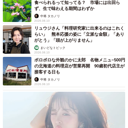
食べられるって知ってる？ 市場には出回ら
ず、生で味わえる期間はわずか
中将 タカノリ
2026.08.10
リュウジさん「料理研究家に出来るのはこれく
らい」 熊本応援の姿に「立派な金額」「あり
がとう」「頭が上がりません」
まいどなトピック
2026.08.10
ボロボロな外観のかに太郎 名物メニュ−500円
の北海道の料理店が営業再開 90歳初代店主が
接客する日も
中将 タカノリ
2026.08.10