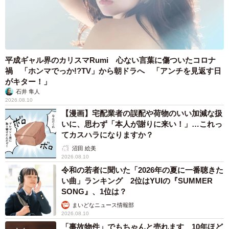
平成ギャル界のカリスマRumi 心ない言葉に傷ついたコロナ
禍 「ホンマでっか!?TV」から朝ドラへ 「アンチを見返す日
がキター！」
石井 隼人
2026.08.10
【漫画】宅配業者の誤配や荷物のいい加減な扱
いに、思わず「本人が謝りに来い！」…これっ
てカスハラになりますか？
沼田 絵美
2026.08.10
令和の若者に聞いた「2026年の夏に一番聴きた
い曲」ランキング 2位はYUIの『SUMMER
SONG』、1位は？
まいどなニュース情報部
2026.08.10
「事故物件」でもちゃんと売れます 10年ほど