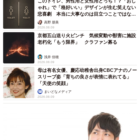
このトイレ、男性用と女性用どっち！？「おし
ゃれ」で「格好いい」デザインが生む笑えない
悲喜劇 本当に大事なのは目立つことではな
く…
高野 朋美
2026.08.09
京都五山送り火ピンチ 気候変動や獣害に施設
老朽化「もう限界」 クラファン募る
浅井 佳穂
2026.08.09
母は有名女優、慶応幼稚舎出身CBCアナのノー
スリーブ姿「育ちの良さが表情に表れてる」
「天使の笑顔」
まいどなメディア
2026.08.09