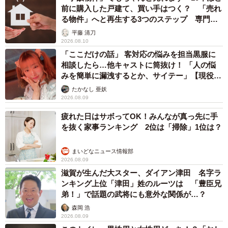
前に購入した戸建て、買い手はつく？ 「売れ
る物件」へと再生する3つのステップ 専門家
が解説
平藤 清刀
2026.08.10
「ここだけの話」 客対応の悩みを担当黒服に
相談したら…他キャストに筒抜け！ 「人の悩
みを簡単に漏洩するとか、サイテー」【現役キ
ャストに取材】
たかなし 亜妖
2026.08.09
疲れた日はサボってOK！みんなが真っ先に手
を抜く家事ランキング 2位は「掃除」1位は？
まいどなニュース情報部
2026.08.09
滋賀が生んだ大スター、ダイアン津田 名字ラ
ンキング上位「津田」姓のルーツは 「豊臣兄
弟！」で話題の武将にも意外な関係が…？
森岡 浩
2026.08.09