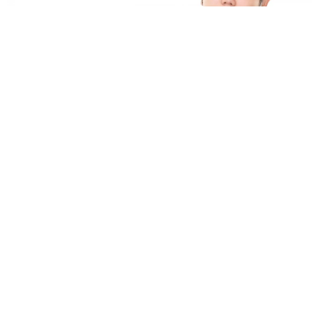
業績悪化で退職勧奨を受けた30代会社員 会社都合退職ならば
失業手当を早く受け取れるが…再就職の活動で不利になりませ
んか？【キャリアカウンセラーが解説】
長澤 芳子
2026.08.09
正直しんどい夏のレジャーランキング、3位
「帰省」、2位「バーベキュー」を抑えた1位
は？
まいどなデータ
2026.08.09
NHK大阪の朝の顔…気象キャスター、真っ赤な
ワンピで「愛の不時着」観劇 三山凌輝さんら
ポスターと記念撮影
まいどなトピック
2026.08.09