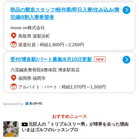
部品の製造スタッフ/軽作業/即日入寮/住み込み/寮
完備/8割入寮希望者
move on株式会社
2/4
鳥取県 湯梨浜町
九州アジアプロ野球機構の田中敏弘代表と深瀬さん
派遣社員：時給1,800円～2,250円
「火の国サラマンダーズ」の前身は合志市に本拠地を置
受付/博多駅/パート募集/8月10日更新
NEW
いていた社会人野球の熊本ゴールデンラークス。母体はス
六花鍼灸整骨院&整体院 博多駅前店
ーパーマーケットチェーンの「鮮ど市場」で、昨シーズン
福岡県 福岡市
を最後に企業チームから九州独立リーグのプロ球団とな
アルバイト・パート：時給1,070円～1,500円
り、１０月１７日には新球団名が決まった。
Sponsored by
そのころ、深瀬さんは監督として５年間、お世話になっ
た軟式野球の佐川印刷を円満退社し、就活中。大産大臨時
おすすめニュース
コーチ時代の教え子で、フードトラック事業などを展開す
元巨人の「トリプルスリー男」が球界を去った理由
いまはゴルフのレッスンプロ
る株式会社「創縁舎」（門真市）の枦山義彦さんに顧問と