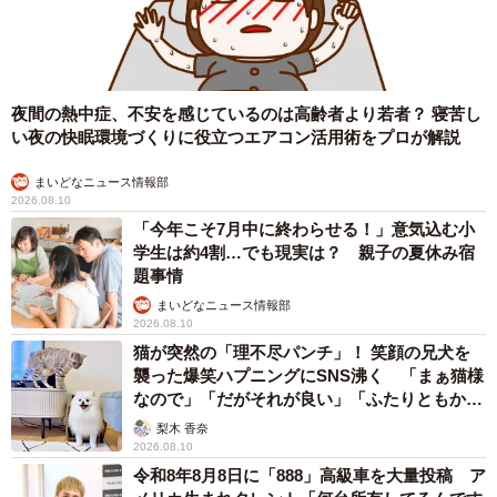
学園のコーチを務め、メロンパンやキムチの販売、飲食業
などにも携わってきた。
夜間の熱中症、不安を感じているのは高齢者より若者？ 寝苦し
「いろんなことをやり、同期のみんなとは違う形だけ
い夜の快眠環境づくりに役立つエアコン活用術をプロが解説
ど、プロ野球球団に辿り着いた。偶然に偶然が重なり、不
思議な感じがしますが、僕はパイプ役としてリーグやチー
まいどなニュース情報部
2026.08.10
ムを盛り上げ、野球で地方創生や復興に取り組み、恩返し
「今年こそ7月中に終わらせる！」意気込む小
したい」
学生は約4割…でも現実は？ 親子の夏休み宿
題事情
決して盤石のスタートとは言えない。しかし、物語の始
まいどなニュース情報部
2026.08.10
まりはいつもこんなものだろう。サラマンダーは西洋の伝
猫が突然の「理不尽パンチ」！ 笑顔の兄犬を
説に登場する火の精霊。熱いシーズンになることを願って
襲った爆笑ハプニングにSNS沸く 「まぁ猫様
やまない。
なので」「だがそれが良い」「ふたりともかわ
いいね」
梨木 香奈
2026.08.10
令和8年8月8日に「888」高級車を大量投稿 ア