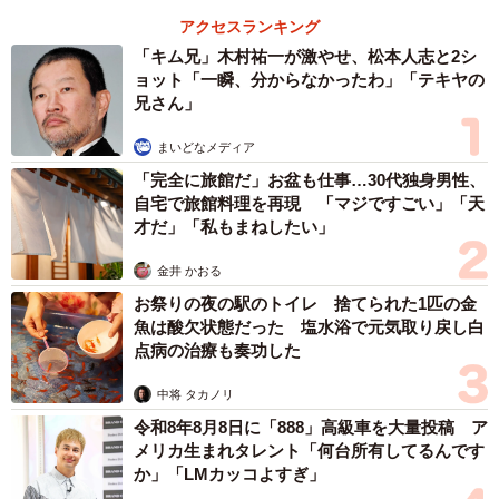
アクセスランキング
「キム兄」木村祐一が激やせ、松本人志と2シ
ョット「一瞬、分からなかったわ」「テキヤの
3/4
兄さん」
キッチンカー事業も着々と進んでいます
まいどなメディア
「完全に旅館だ」お盆も仕事…30代独身男性、
そのキッチンカー事業は”３密”を避け、弁当や軽食、スイ
自宅で旅館料理を再現 「マジですごい」「天
ーツなどを販売、テイクアウトできるとして、コロナ禍に
才だ」「私もまねしたい」
おいて、脚光を浴びている事業のひとつ。買い物難民の救
金井 かおる
済や災害時に被災者らへ食事を提供する機能なども期待さ
お祭りの夜の駅のトイレ 捨てられた1匹の金
れ、業者と連携して社会実験を進めている自治体も多い。
魚は酸欠状態だった 塩水浴で元気取り戻し白
深瀬さんは言う。
点病の治療も奏功した
「スタッフは豪雨災害に遭った人吉に乗り込んでボラン
中将 タカノリ
ティア活動もしたそうです。今後も熊本や人吉の復興のた
令和8年8月8日に「888」高級車を大量投稿 ア
メリカ生まれタレント「何台所有してるんです
めに、野球を通じて勇気と元気を伝えたい。キッチンカー
か」「LMカッコよすぎ」
でおいしい食材を大阪、東京、名古屋などに広めること