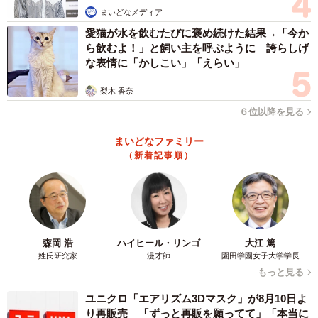
まいどなメディア
で、その手伝いをしたい」
愛猫が水を飲むたびに褒め続けた結果→「今か
ら飲むよ！」と飼い主を呼ぶように 誇らしげ
な表情に「かしこい」「えらい」
梨木 香奈
６位以降を見る
まいどなファミリー
（新着記事順）
森岡 浩
ハイヒール・リンゴ
大江 篤
姓氏研究家
漫才師
園田学園女子大学学長
4/4
もっと見る
「九州を元気に」「地域貢献と発展」が合い言葉
ユニクロ「エアリズム3Dマスク」が8月10日よ
り再販売 「ずっと再販を願ってて」「本当に