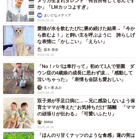
メリカ生まれタレント「何台所有してるんです
か」「LMカッコよすぎ」
まいどなメディア
2026.08.10
愛猫が水を飲むたびに褒め続けた結果→「今か
ら飲むよ！」と飼い主を呼ぶように 誇らしげ
な表情に「かしこい」「えらい」
梨木 香奈
2026.08.10
「No！パパは車行って」初めて1人で登園 ダ
ウン症の4歳娘の成長に思わず涙…「感動して
泣いちゃった」「表情も会話も愛おしい」
五ヶ瀬 あお
2026.08.10
双子弟が手足口病に…→兄に感染しないよう保
育士ママが考えた“お気持ちだけ”隔離 「ママ
の頑張りが伝わる」「可愛いふたり」
ANNA
2026.08.10
「ほんのり甘くナッツのような食感」蓮の実は