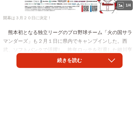
1/4
開幕は３月２０日に決定！
熊本初となる独立リーグのプロ野球チーム「火の国サラ
マンダーズ」も２月１日に県内でキャンプインした。西
武、ソフトバンクで活躍し、昨年ロッテを引退した細川亨
氏（４１）が初代監督を務めるが、機構側の代表付として
続きを読む
ＰＬ学園ＯＢでもある深瀬猛さん（５１）が携わる。昨年
までは軟式野球の佐川印刷監督だったのに…。この急展開
の裏に何があったのか。