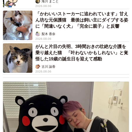
海川 まこと
2026.08.06
「かわいいストーカーに追われています」甘え
4/7
ん坊な元保護猫 最後は飼い主にダイブする姿
に「間違いなく犬」「完全に親子」と反響
中学受験に対応したオンライン授業サービスなどを利用することで、費
梨木 香奈
用を抑えることも可能（イメージ画像）
2026.08.06
がんと片目の失明、3時間おきの壮絶な介護を
少しでも塾費用を抑えるポイントとは？
乗り越えた猫 「叶わないかもしれない」と覚
悟した19歳の誕生日を迎えて感動
やはり、中学受験にかかる塾の費用は決して安くはありま
古川 諭香
せん。6年の費用をマックスに3年間で数百万円ほどかかる
2026.08.06
ことを知らないまま受験を目指すのは非常に危険なことで
す。そこで最後に、少しでも塾費用を抑えるポイントを鈴
木さんに教えていただきました。
「まず優秀なお子さんであれば、成績優秀者などを対象に
した特待生制度を狙ってみるのもおすすめします。各塾に
よって基準は違いますが、その都度行われるテストで上位