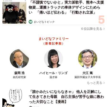
「不謹慎でないかと」実力派歌手、熊本へ支援
りしています。要するに教育熱心であり、教育にかけるお
物資…運搬トラックの車体デザインにためら
金に糸目を付けないご家庭がほとんどです
い 「痛いほど伝わる」「行動され立派」
まいどなトピック
ただ、中学受験をするお子さんが多い学校では、『みんな
６位以降を見る
（中学受験塾に）通っているから』などと周りに流されて
よく考えずに受験塾にお子さんを通わせてしまうご家庭も
まいどなファミリー
（新着記事順）
いらっしゃいます。そういうご家庭に限って学年を重ねる
ごとに高くなる塾の費用に驚いてしまうようです」。
森岡 浩
ハイヒール・リンゴ
大江 篤
姓氏研究家
漫才師
園田学園女子大学学長
もっと見る
「誰かみたいにならなきゃ」 他人を正解にし
て生きてきた母親 自己主張が苦手な娘に教わ
った大切なこと【漫画】