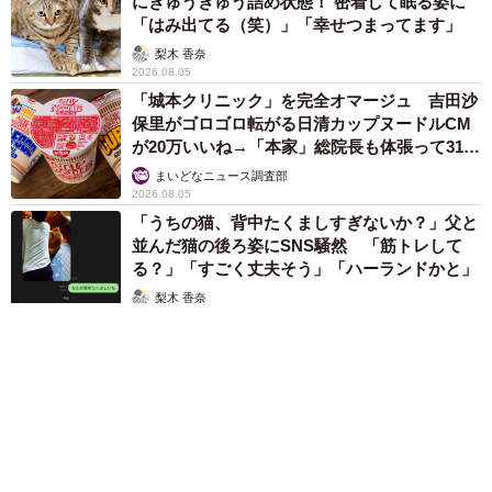
にぎゅうぎゅう詰め状態！ 密着して眠る姿に
「はみ出てる（笑）」「幸せつまってます」
梨木 香奈
2026.08.05
「城本クリニック」を完全オマージュ 吉田沙
保里がゴロゴロ転がる日清カップヌードルCM
が20万いいね→「本家」総院長も体張って31万
いいね
まいどなニュース調査部
2026.08.05
「うちの猫、背中たくましすぎないか？」父と
並んだ猫の後ろ姿にSNS騒然 「筋トレして
る？」「すごく丈夫そう」「ハーランドかと」
梨木 香奈
2026.08.05