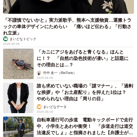
に入るなど特待生に選ばれれば入塾金や授業料一部免除な
どの費用免除を受けることができます。このほか、塾が実
施している1カ月授業料無料キャンペーンや、塾選びをする
「不謹慎でないかと」実力派歌手、熊本へ支援物資…運搬トラ
ックの車体デザインにためらい 「痛いほど伝わる」「行動さ
際に入塾祝い金を受け取れる『入塾お祝い制度』があるサ
れ立派」
イトを利用するなど入塾時だけでも費用を軽減する方法も
まいどなトピック
あります。
2026.08.06
「カニにアジをあげると青くなる」ほんと
に！？ 「自然の染色技術が凄い」と話題に
また、お子さんの勉強管理ができるご家庭であれば、中学
その理由とは…？
受験に対応したオンライン授業サービスや通信講座などを
竹中 友一（RinToris）
利用するのもおすすめです。通塾するよりは費用を抑える
2026.08.06
誰も求めていない職場の「謎マナー」、「過剰
ことができます」。
な挨拶」や「お土産配り」を抑えた1位は？
やめられない理由は「周りの目」
◇ ◇
まいどなデータ
2026.08.06
続いて受験学年の6年になると、実際にどの程度の費用がか
自転車通行可の歩道 電動キックボードで走行
中、小学生とあわや衝突！ 「歩道走行は道交
かるのでしょうか？ 実例をご紹介します。
法違反でしょ」と指摘されました【弁護士が解