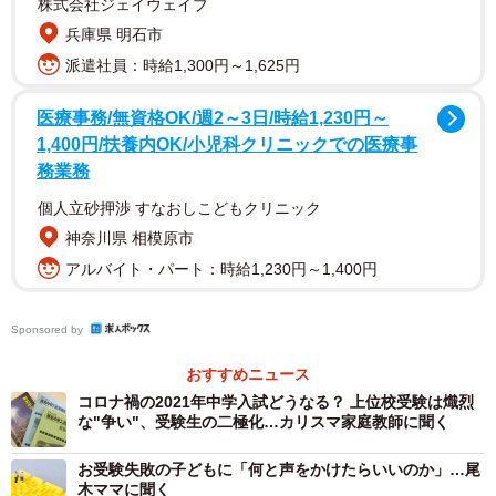
株式会社ジェイウェイブ
2/7
兵庫県 明石市
派遣社員：時給1,300円～1,625円
3年間トータルでは、少なくとも300万～360万円の費用がかかるという中
学受験の塾代（イメージ画像）
医療事務/無資格OK/週2～3日/時給1,230円～
大手進学塾の年間費用、6年生は「MAX140万円
1,400円/扶養内OK/小児科クリニックでの医療事
務業務
前後」
個人立砂押渉 すなおしこどもクリニック
まず鈴木さんに、SAPIXや日能研、早稲田アカデミー、四
神奈川県 相模原市
谷大塚など首都圏を中心とした大手中学受験塾（集団塾）
アルバイト・パート：時給1,230円～1,400円
の年間にかかる費用について、解説していただきました(※
数字は概算です。前後する場合もあります)。
Sponsored by
「中学受験をする場合、カリキュラムがスタートする小3の
おすすめニュース
2月（新4年）から進学塾に通うのが王道です。各学年の通
コロナ禍の2021年中学入試どうなる？ 上位校受験は熾烈
な"争い"、受験生の二極化…カリスマ家庭教師に聞く
常授業料や施設利用料、講習費など年間にかかる費用（4科
目コース）を見てみますと、4年生は約90万円～110万円、
お受験失敗の子どもに「何と声をかけたらいいのか」…尾
5年生は約100万円～120万円、6年生は約110万円～140万
木ママに聞く