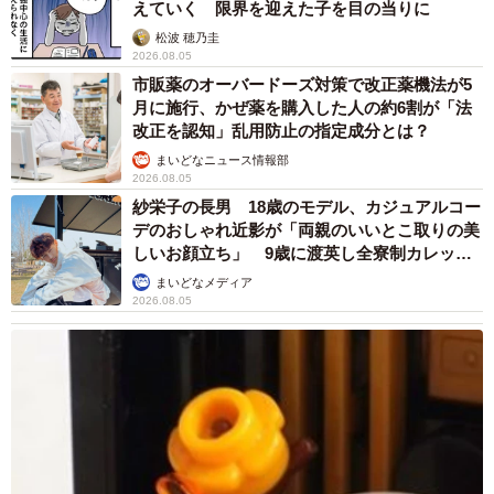
えていく 限界を迎えた子を目の当りに
た。また受験のノウハウはプロに任せるべきだとも考え
松波 穂乃圭
て。我が家は、受験勉強ができる環境を手に入れるために
2026.08.05
お金をかけたのです。たとえ志望校に合格できなかったと
市販薬のオーバードーズ対策で改正薬機法が5
しても、自分の目標に向かって努力するという経験は無駄
月に施行、かぜ薬を購入した人の約6割が「法
改正を認知」乱用防止の指定成分とは？
にはならないと思います」とCさん。
まいどなニュース情報部
2026.08.05
これまで中学受験にかかった費用について「確かに高いと
紗栄子の長男 18歳のモデル、カジュアルコー
感じましたが親としては全く後悔はないです。子どもは塾
デのおしゃれ近影が「両親のいいとこ取りの美
しいお顔立ち」 9歳に渡英し全寮制カレッジ
に行くことで他校の友だちもできましたし、競い合いなが
で学ぶ
まいどなメディア
らも一緒に勉強する楽しさを知ることができました。そし
2026.08.05
て、何よりもやる気を伸ばしてくれた塾の先生方にも感謝
しています。我が家の考える中学受験は、本人が目指した
いことに制限をかけたくなかった。ただそれだけです」。
Cさんのお子さんが目指す公立中高一貫校の入試は2月。何
よりもお子さんの強い意志に"投資"したCさんご家族の思い