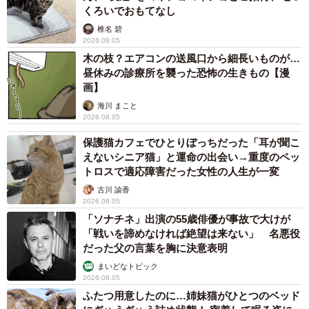
https://studystudio.jp/contents/
くろいでおもてなし
椎名 碧
2026.08.05
木の枝？エアコンの送風口から細長いものが…
昼休みの診療所を襲った恐怖の生きもの【漫
画】
海川 まこと
2026.08.05
保護猫カフェでひとりぼっちだった「耳が聞こ
えないシニア猫」と運命の出会い→重度のペッ
トロスで適応障害だった女性の人生が一変
古川 諭香
2026.08.05
「ソナチネ」出演の55歳俳優が事故で大けが
「戦いを諦めなければ絶望は来ない」 名悪役
だった父の言葉を胸に決意表明
まいどなトピック
2026.08.05
ふたつ用意したのに…姉妹猫がひとつのベッド