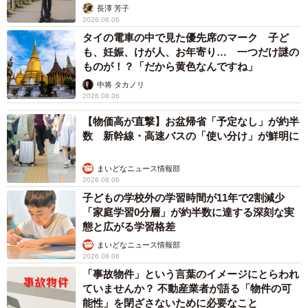
説】
長澤 芳子
公立中高一貫校受験を目指すお子さん（6年）を持つ保護者
2026.08.06
Cさん。最近、SNS上で1月分の塾代の明細を公開して話題
タイの電車の中で見た優先席のマーク 子ど
になったといいます。
も、妊娠、けが人、お年寄り… 一つだけ謎の
ものが！？「だから黄色なんですね」
中将 タカノリ
2026.08.06
【物価高が直撃】お盆帰省「予定なし」が約半
数 新幹線・高速バスの「使い分け」が鮮明に
まいどなニュース情報部
5/7
2026.08.06
子どもの学校外の学習時間が11年で2割減少
CさんがSNS上で公開して話題になったという1月分の塾代の明細（提供
「家庭学習0分層」が約半数に達する深刻な実
画像）
態と広がる学習格差
まいどなニュース情報部
冬期講習3泊4日の合宿を含め15日分で22万 最後
2026.08.06
の"追い込み"にかける
「事故物件」という言葉のイメージにとらわれ
ていませんか？ 不動産業者が語る「物件の可
「1月授業料39,600円、冬期講習代227,370円、1月直前特
能性」を閉ざさないために必要なこと