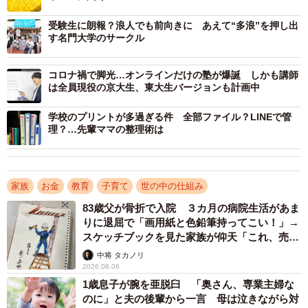
円という相場となっています」
受験生に朗報？浪人でも前向きに あえて“多浪”を押し出
す名門大学のサークル
「そして3年間トータルでは、少なくとも300万～360万円
の費用がかかります。注意していただきたいのが、塾によ
コロナ禍で脚光…オンラインだけの塾が爆誕 しかも講師
は全員現役の京大生、東大生バージョンも計画中
って4年生でかかる費用は比較的安めで油断をしていると6
年生に上がって急激に高くなるところもありますので、入
学校のプリントが多過ぎる件 全部ファイル？LINEで管
塾の際には3年間トータルでどれくらいの費用がかかるのか
理？…先輩ママの整理術は
も調べておくとよいでしょう」
また、集団塾に通うだけではなく家庭教師を頼むとなる
家族
お金
教育
子育て
世の中の仕組み
と、さらに費用がかさむといいます。
83歳父が骨折で入院 ３カ月の病院生活があま
りに退屈で「画用紙と色鉛筆持ってこい！」→
スケッチブックを見た家族が仰天「これ、売れ
「大手塾に通っていたら、宿題がたくさん出ますからそれ
ますよ…」
中将 タカノリ
をこなすだけで精いっぱいで、家庭教師に勉強を見てもら
2026.08.06
う時間の余裕もないかと思います。家庭教師をお願いする
1歳息子が腕を亜脱臼 「奥さん、専業主婦な
場合、宿題を一緒にやってもらうため、あるいは、授業に
のに」と夫の後輩から一言 母は泣きながら対