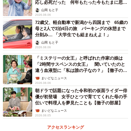
応し必死だった 何年もたった今もたまに思い
ついていけない、分からないところをマンツーマンで教え
出し…
山岡 もと子
てもらうために家庭教師をつけるご家庭が多いようです」
2026.08.06
72歳父、軽自動車で新潟から四国まで 65歳の
「例えば、週1日90分家庭教師に来てもらうとなると、1時
母と2人で3泊4日の旅 パーキングの休憩まで
間5000円～8000円の授業料として月3万～5万円ほど。年間
分刻み… 「大学生でも組まねえよ！」
でいうと36万～60万円くらい費用が上乗せされることにな
山岡 もと子
2026.08.06
ります」
「ミステリーの女王」と呼ばれた作家の娘は
「2時間サスペンスの女王」 聞いていたのと
違う血液型に「私は誰の子なの？」【徹子の部
屋】
まいどなニュース
2026.08.06
朝ドラで話題になった令和初の仮面ライダー俳
優が初登場 女手ひとつで育ててくれた母の手
伝いで料理人を夢見たことも【徹子の部屋】
まいどなニュース
2026.08.05
アクセスランキング