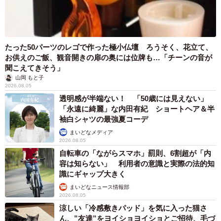
が叶い、合格を勝ち取れることを願っています。
◇ ◇
たった50パーツのレゴで作った極小仏壇 ろうそく、花立て、
◆鈴木 孝一（スタディスタジオ代表）
お供えのご飯、観音開きの扉の奥には位牌も…「チーンの音が
1984年生まれ、大阪府出身。東京工業大学大学院 修士課程
聞こえてきそう」
山岡 もと子
修了。在学時からデータ解析系スタートアップにて2年半イ
2026.08.05
ンターンシップ生として従事したのち入社。2011年理科教
透明感が半端ない！ 「50歳には見えない」
育会社を設立、代表取締役に就任。実験キットやサイエン
「永遠に綺麗」な内田有紀 ショートヘア＆半
袖白シャツの最強夏コーデ
スグッズの開発、理科実験教室カリキュラム構築、出張講
まいどなメディア
師などを行う。2018年7月スタディスタジオ株式会社を創
2026.08.05
業し、代表取締役に就任。「スタスタ」を運営する傍ら、
自転車の「ながらスマホ」罰則、6割超が「内
オンラインで「こどもコーチング」なども行う。NHK「お
容は知らない」 利用者の意識と実際の法的知
識にギャップ大きく
はよう日本」などメディアにも出演経験あり。
まいどなニュース情報部
2026.08.05
▽スタスタホームページ
涼しい「冷感敷きパッド」を気に入った猫さ
ん、”友達”をヨイショヨイショとご招待、毛づ