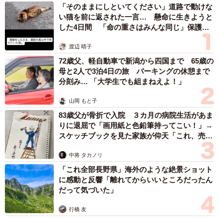
「そのままにしといてください」道路で動けな
3/7
い猫を前に返された一言… 懸命に生きようと
した4日間 「命の重さはみんな同じ」保護団
集団塾と併行して家庭教師を頼むと、年間36万～60万円くらい費用が上
体代表の訴え
乗せされる（イメージ画像）
渡辺 晴子
72歳父、軽自動車で新潟から四国まで 65歳の
中受の保護者「最高の教育環境を与えてあげた
母と2人で3泊4日の旅 パーキングの休憩まで
い」…教育にかかるお金に糸目を付けない
分刻み… 「大学生でも組まねえよ！」
ともすると、3年間で400万円を超える場合もあるようで
山岡 もと子
す。ただ、どんなに高い"投資"をしてでも子どもに中学受験
83歳父が骨折で入院 ３カ月の病院生活があま
をさせたいという親も少なくないといいます。このような
りに退屈で「画用紙と色鉛筆持ってこい！」→
スケッチブックを見た家族が仰天「これ、売れ
ご家庭について、鈴木さんはこう説明します。
ますよ…」
中将 タカノリ
「そもそも中学受験にお金をかけるご家庭は、中学入試を
「これ全部長野県」海外のような絶景ショット
突破した優秀な子どもたちが集まる学校こそ、最高の教育
に感動と反響「離れてからいいところだったん
環境だと思っているからです。そういったご家庭の特徴と
だって気づいた」
して挙げられるのは、塾だけではなく小さいころからお子
行橋 友
さんの可能性を伸ばそうとたくさんの習い事をさせていた