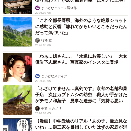
撚り合わせ」が28万回超再生「ほんとに圧巻」
当初は「授業料が無料」ということで軽い気持ちで通わせ
まいどなニュース調査部
2026.08.06
てみたそうです。そして5年の秋、ある公立中高一貫校の文
「これ全部長野県」海外のような絶景ショット
化祭を見て、お子さんが「この学校に行きたい！」と自ら
に感動と反響「離れてからいいところだったん
受験を希望したといいます。
だって気づいた」
行橋 友
「最初は塾代もそれほど高くはなかったので軽い気持ちで
2026.08.06
通塾させていたのですが、学年が上がるごとに徐々に高額
「わぁ…姐さん…」「永遠にお美しい」 大女
になってきました。やる気がなければ途中で辞めさせて他
優岩下志麻さん、写真家のインスタに登場
に興味がある習い事などの費用に当てようとも思っていま
まいどなメディア
したが…文化祭をきっかけに、本人が受験をすることに本
2026.08.05
気になったので、目指したいならサポートしてあげたいと
「ふざけてません…真剣です」京都の老舗和菓
思うようになったんです。
子店 次はカブトムシの幼虫 職人が手がけた
ゲテモノ和菓子 見事な造形に「気持ち悪いく
らいリアル」
中将 タカノリ
うちの子は環境にかなり左右されやすい傾向があったの
2026.08.05
で、同じ目標をもつ仲間の中にいることはモチベーション
【漫画】中学受験のリアル「あの子、最近見な
を保つ上でも、塾に通い続けることが必要だと感じまし
いね」…御三家を目指していたはずの家庭が消