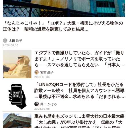
「なんじゃこりゃ！」「ロボ？」大阪・梅田にそびえる物体の
正体は？ 昭和の遺産を調査してみた結果…
太田 浩子
2026.08.06
エジプトで自撮りしていたら、ガイドが「撮り
ますよ！」→ノリノリでポーズを取っていた
ら……スマホを返してもらえない 「日本人は
6/7
カモ代表かも」「私は6時間で3万円払った」
宮前 晶子
2026.08.06
Cさんのお子さんは塾に通うことで、友だちと競い合いながらも一緒に勉
「LINEのQRコードを添付して」社長をかたる
強する楽しさを知ることができたという（イメージ画像）
詐欺メール続々 社員を個人アカウントへ誘導
→最後は不正送金…求められる「だまされる前
塾費用が高額でも…Cさん「目標に向かって努力
提」の対策
井二 かける
するという経験は無駄にはならない」
2026.08.06
重みも歴史もズッシリ…出雲大社の日本最大級
Cさんのお子さんが通うのは大手進学塾。塾に通い始めたの
「大しめ縄」が8年ぶり掛けかえ 伝統の「大
は、3年の冬からとのこと。