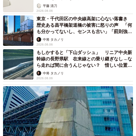
訓42,240円・・・合計309,210円」
平藤 清刀
2026.08.06
1カ月だけで約30万という高額に「一瞬、目を疑いました」
東京・千代田区の中央線高架に心ない落書き
歴史ある昌平橋架道橋の被害に怒りの声 「何
とCさん。しかし「内訳から冬期講習代と正月合宿代が合算
も分かってないし、センスも古い」「罰則強化
されていることを確認して納得しました。冬期講習は3泊4
して」
中将 タカノリ
日の合宿を含め15日分ですから22万円は妥当だと思ってい
2026.08.06
ます。これまでも夏期講習がある8月の塾代が31万円ほどで
もしかすると「下山ダッシュ」 リニア中央新
幹線の長野県駅 在来線との乗り継ぎなし→な
したし、長期にわたる講習が高額なのは覚悟していまし
ら走れば間に合うんじゃない？ 惜しい位置関
た」と話します。
係が反響
中将 タカノリ
2026.08.06
冬期講習代だけをみても、5年生のときの講習代7万円台と
比べて3倍ほどの金額を6年生では支払ったといいます。さ
らに、6年で支払った年間（2020年2月分から2021年1月
分）の費用は約160万円ほど。通常授業以外に日曜特訓代や
週末合宿代、模試費用などが上乗せされていたそうです。