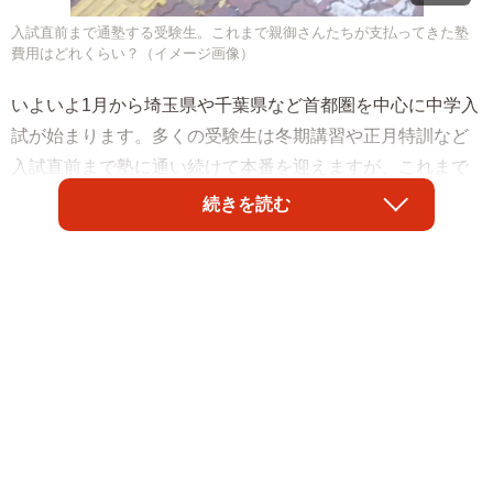
入試直前まで通塾する受験生。これまで親御さんたちが支払ってきた塾
費用はどれくらい？（イメージ画像）
いよいよ1月から埼玉県や千葉県など首都圏を中心に中学入
試が始まります。多くの受験生は冬期講習や正月特訓など
入試直前まで塾に通い続けて本番を迎えますが、これまで
親御さんたちが支払ってきた塾費用は一般サラリーマン家
続きを読む
庭から見たら「しんどい額」だとか…一体、中学受験にか
かる塾の費用はどれくらいなのでしょうか？ 塾費用の相場
について、子育てや教育情報を発信するサイト「スタス
タ」を運営するスタディスタジオ代表の鈴木孝一さんに解
説していただくとともに、受験生を持つ保護者の方には実
際にかかった費用についてお話を伺いました。