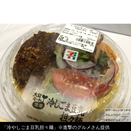
「冷やしごま豆乳担々麺」※進撃のグルメさん提供