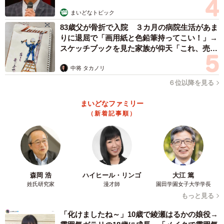
まいどなトピック
83歳父が骨折で入院 ３カ月の病院生活があま
りに退屈で「画用紙と色鉛筆持ってこい！」→
スケッチブックを見た家族が仰天「これ、売れ
ますよ…」
中将 タカノリ
６位以降を見る
まいどなファミリー
（新着記事順）
森岡 浩
ハイヒール・リンゴ
大江 篤
姓氏研究家
漫才師
園田学園女子大学学長
もっと見る
「化けましたね～」10歳で綾瀬はるかの娘役→