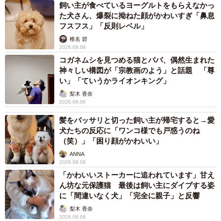
飼い主が食べているヨーグルトをもらえなかっ
た犬さん、爆裂に拗ねた顔がかわいすぎ「鼻息
フスフス」「反則レベル」
椎名 碧
2026.08.06
コガネムシを見つめる猫とパパ、偶然生まれた
神々しい構図が「宗教画のよう」と話題 「尊
い」「ていうかライオンキング」
梨木 香奈
2026.08.06
髪をバッサリと切った飼い主が帰宅すると→愛
犬たちの反応に「ワンコ様でも戸惑うのね
（笑）」「困り顔がかわいい」
ANNA
2026.08.06
「かわいいストーカーに追われています」甘え
ん坊な元保護猫 最後は飼い主にダイブする姿
に「間違いなく犬」「完全に親子」と反響
梨木 香奈
2026.08.06