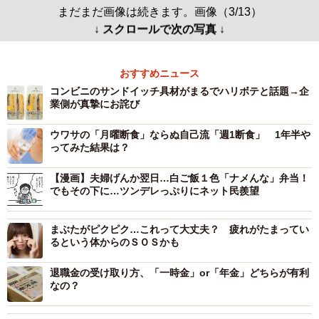
まだまだ画像は続きます。画像（3/13）
↓ スクロールで次の写真 ↓
おすすめニュース
コンビニのサンドイッチ具材がまるでハリボテと話題→企
業側が真摯にお詫び
ウワサの「月曜断食」ならぬ自己流「週1断食」 1年半や
ってみた結果は？
【漫画】夫婦げんか翌日…白ご飯１色「ナメんな」弁当！
でもその下に…ツンデレっぷりにネット民羨望
まぶたがピクピク…これって大丈夫？ 疲れがたまってい
るという体からのＳＯＳかも
退職金の受け取り方、「一時金」or「年金」どちらが有利
なの？