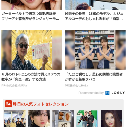
ガーターベルトで際立つ妖艶脚線美
紗栄子の長男 18歳のモデル、カジュ
フリーアナ森香澄がランジェリーモデ
アルコーデのおしゃれ近影が「両親の
ルに ｢PE...
いいとこ取...
８月のロト6はこの方法で買え!!６つの
「たばこ税なし」思わぬ朗報に喫煙者
数字が『完全一致』する方法
が群がる新型タバコ
PR(株式会社MURA)
PR(株式会社HAL)
Recommended by
昨日の人気フォトセレクション