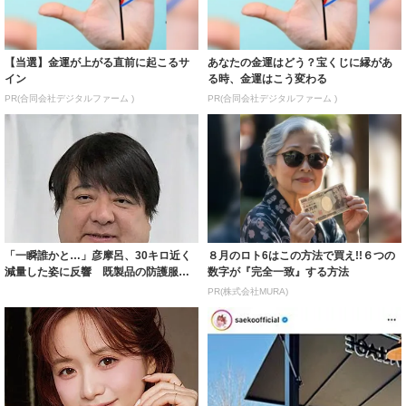
【当選】金運が上がる直前に起こるサ
あなたの金運はどう？宝くじに縁があ
イン
る時、金運はこう変わる
PR(合同会社デジタルファーム )
PR(合同会社デジタルファーム )
「一瞬誰かと…」彦摩呂、30キロ近く
８月のロト6はこの方法で買え!!６つの
減量した姿に反響 既製品の防護服が
数字が『完全一致』する方法
着られると...
PR(株式会社MURA)