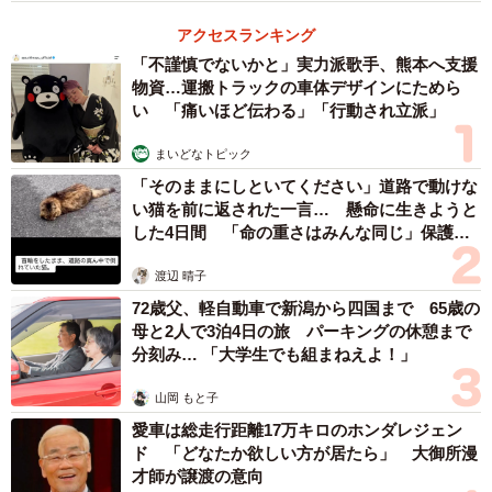
アクセスランキング
「不謹慎でないかと」実力派歌手、熊本へ支援
物資…運搬トラックの車体デザインにためら
い 「痛いほど伝わる」「行動され立派」
まいどなトピック
「そのままにしといてください」道路で動けな
い猫を前に返された一言… 懸命に生きようと
した4日間 「命の重さはみんな同じ」保護団
体代表の訴え
渡辺 晴子
72歳父、軽自動車で新潟から四国まで 65歳の
母と2人で3泊4日の旅 パーキングの休憩まで
分刻み… 「大学生でも組まねえよ！」
山岡 もと子
愛車は総走行距離17万キロのホンダレジェン
ド 「どなたか欲しい方が居たら」 大御所漫
才師が譲渡の意向