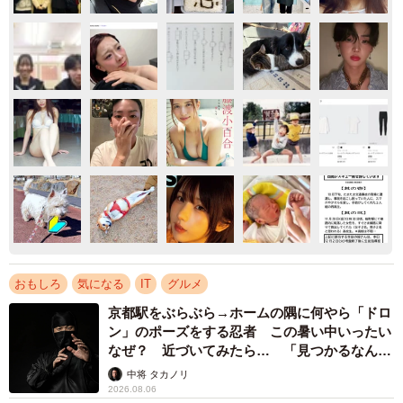
おもしろ
気になる
IT
グルメ
京都駅をぶらぶら→ホームの隅に何やら「ドロ
ン」のポーズをする忍者 この暑い中いったい
なぜ？ 近づいてみたら… 「見つかるなんて
未熟」
中将 タカノリ
2026.08.06