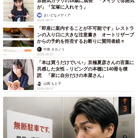
雰囲気ガラリの18歳に成長 「メイクで雰囲気
が」「宝塚に入れそう」
まいどなメディア
2026.08.07
「即座に案内することが不可能です」レストラ
ンの入り口に大きな注意書き オートリザーブ
からの予約を拒否するお断りに賛同者続々
中将 タカノリ
2026.08.07
「本は買うだけでいい」京極夏彦さんの言葉に
共感した女性→リビングの本棚に140冊を積
読 「家に自分だけの本屋さん」
山岡 もと子
2026.08.07