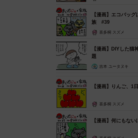
【漫画】エコバッグ
族 #39
喜多桐 スズメ
【漫画】DIYした
題
吉本 ユータヌキ
【漫画】りんご、1
喜多桐 スズメ
【漫画】何にもない