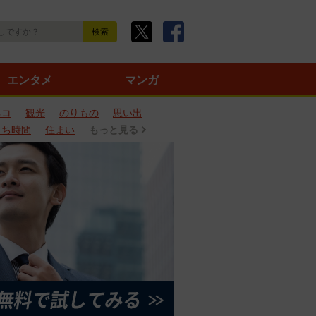
エンタメ
マンガ
ネコ
観光
のりもの
思い出
うち時間
住まい
もっと見る