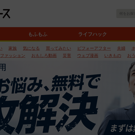
もふもふ
ライフハック
い
家族
気になる
買ってみたい
ビフォーアフター
夫婦
ファッション
おもしろ動画
災害
ウェブ漫画
いきもの
お