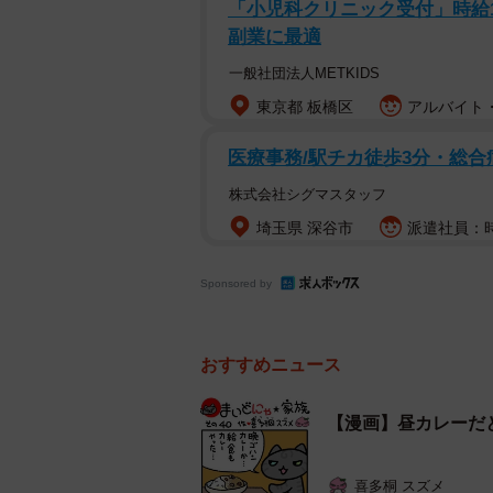
「小児科クリニック受付」時給150
副業に最適
一般社団法人METKIDS
東京都 板橋区
アルバイト・
医療事務/駅チカ徒歩3分・総
株式会社シグマスタッフ
埼玉県 深谷市
派遣社員：時給
Sponsored by
おすすめニュース
【漫画】昼カレーだ
喜多桐 スズメ