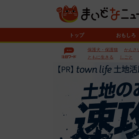
ニ
トップ
おもしろ
ュ
ー
保護犬・保護猫
かんさ
ス
一
ともに生きる
しごと
覧