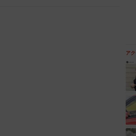
7/8
アク
8/8