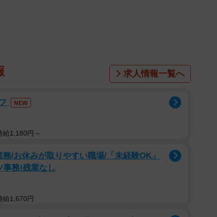
2/8
報
求人情報一覧へ
ッフ
NEW
給1,180円～
3/8
務/お休みが取りやすい職場/「未経験OK」
ツ事務!残業なし
給1,670円