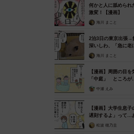
何かと人に舐められ
激変！【漫画】
海川 まこと
2泊3日の東京出張
深いしわ、「急に老
海川 まこと
【漫画】周囲の目を
「中庭」 ところが
中瀬 えみ
【漫画】大学生息子
遅刻するよ」って…
松波 穂乃圭