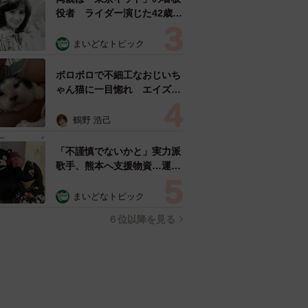
役者 ライダー演じた42歳元
俳優が再婚妻との「ウエディ
ングフォト」計画を明言
まいどなトピック
「センスあるカメラマン求
む」
ボロボロで不細工なおじいち
ゃん猫に一目惚れ エイズだ
し手がかかるけど…おうちで
暮らすと「おじ猫」だって可
鶴野 浩己
愛くなったよ！
「不謹慎でないかと」実力派
歌手、熊本へ支援物資…運搬
トラックの車体デザインにた
めらい 「痛いほど伝わる」
まいどなトピック
「行動され立派」
６位以降を見る