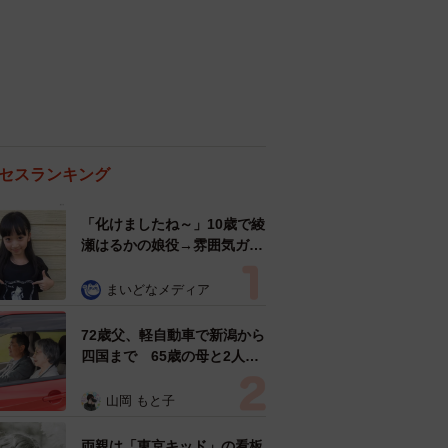
セスランキング
「化けましたね～」10歳で綾
瀬はるかの娘役→雰囲気ガラ
リの18歳に成長 「メイクで
雰囲気が」「宝塚に入れそ
まいどなメディア
う」
72歳父、軽自動車で新潟から
四国まで 65歳の母と2人で
3泊4日の旅 パーキングの休
憩まで分刻み… 「大学生で
山岡 もと子
も組まねえよ！」
両親は「東京キッド」の看板