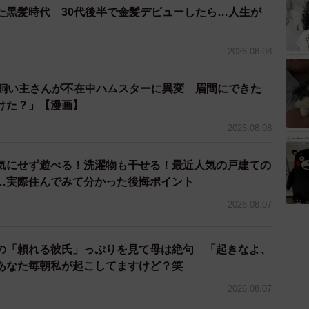
た黒髪時代 30代後半で金髪デビューしたら…人生が
2026.08.08
→飼い主さんが不在中ハムスターに異変 眉間にできた
けた？」【漫画】
2026.08.08
気にせず遊べる！洗濯物も干せる！最近人気の戸建ての
…実際住んでみて分かった後悔ポイント
2026.08.07
の「頼れる彼氏」っぷりを見て母は絶句 「起きなよ、
あなた毎朝私が起こしてますけど？笑
2026.08.07