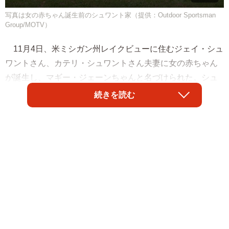
写真は女の赤ちゃん誕生前のシュワント家（提供：Outdoor Sportsman
Group/MOTV）
11月4日、米ミシガン州レイクビューに住むジェイ・シュ
ワントさん、カテリ・シュワントさん夫妻に女の赤ちゃん
が誕生し、マギー・ジェーンちゃんと名づけられた。シュ
ワント家はすでに14人の子宝を授かっているが、2歳から
続きを読む
28歳までの14人の子どもは男の子で、15人目にして初めて
女の赤ちゃんが生まれた。