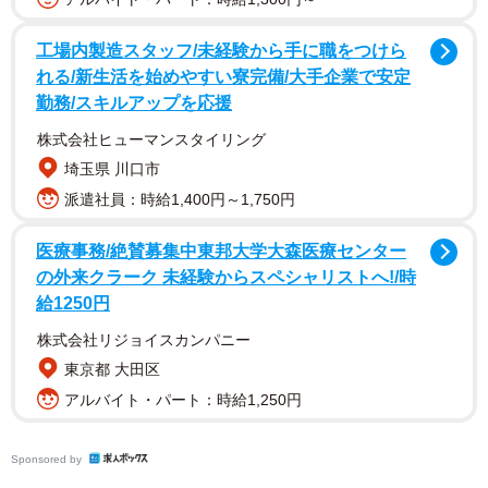
州立大学に入学する前の1993年に結婚。2人は大学で勉強
工場内製造スタッフ/未経験から手に職をつけら
を続けながら、子どもを産み育てた。大学を卒業後も、カ
れる/新生活を始めやすい寮完備/大手企業で安定
テリさんはグランドバレー州立大の大学院でソーシャルワ
勤務/スキルアップを応援
ーカーの修士号を、ジェイさんはロー・スクールで法律の
株式会社ヒューマンスタイリング
学位を取得した。
埼玉県 川口市
派遣社員：時給1,400円～1,750円
夫妻には孫も1人いて、三男の子どもである孫は女の子だ
という。28歳で長男のタイラーさんは「まさか妹ができる
医療事務/絶賛募集中東邦大学大森医療センター
とは思ってもいなかった」と驚きを隠さない。
の外来クラーク 未経験からスペシャリストへ!/時
給1250円
シュワント家はアウトドア活動が大好き。インスタグラ
株式会社リジョイスカンパニー
ムには、ハンティングや釣りを楽しみ、農作業をする写真
東京都 大田区
や動画などが多数掲載されている。今年10月からは、アウ
アルバイト・パート：時給1,250円
トドアスポーツマングループのマイアウトドア
TV（MOTV）局で、一家のアウトドアライフを取り上げた
Sponsored by
「14 アウトドアズメン」という番組もスタートした。