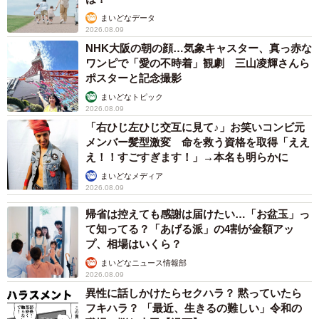
まいどなデータ
2026.08.09
NHK大阪の朝の顔…気象キャスター、真っ赤な
ワンピで「愛の不時着」観劇 三山凌輝さんら
ポスターと記念撮影
まいどなトピック
2026.08.09
「右ひじ左ひじ交互に見て♪」お笑いコンビ元
メンバー髪型激変 命を救う資格を取得「ええ
え！！すごすぎます！」→本名も明らかに
まいどなメディア
2026.08.09
帰省は控えても感謝は届けたい…「お盆玉」っ
て知ってる？「あげる派」の4割が金額アッ
プ、相場はいくら？
まいどなニュース情報部
2026.08.09
異性に話しかけたらセクハラ？ 黙っていたら
フキハラ？ 「最近、生きるの難しい」令和の