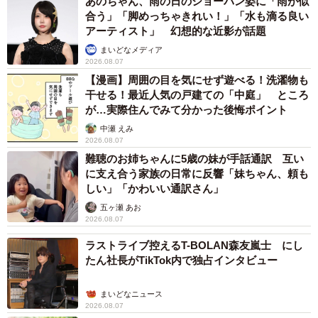
あのちゃん、雨の日のショーパン姿に「雨が似
合う」「脚めっちゃきれい！」「水も滴る良い
アーティスト」 幻想的な近影が話題
まいどなメディア
2026.08.07
【漫画】周囲の目を気にせず遊べる！洗濯物も
干せる！最近人気の戸建ての「中庭」 ところ
が…実際住んでみて分かった後悔ポイント
中瀬 えみ
2026.08.07
難聴のお姉ちゃんに5歳の妹が手話通訳 互い
に支え合う家族の日常に反響「妹ちゃん、頼も
しい」「かわいい通訳さん」
五ヶ瀬 あお
2026.08.07
ラストライブ控えるT-BOLAN森友嵐士 にし
たん社長がTikTok内で独占インタビュー
まいどなニュース
2026.08.07