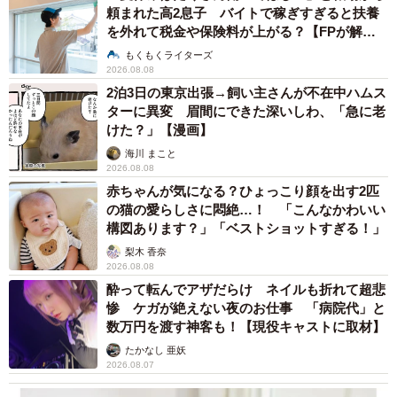
頼まれた高2息子 バイトで稼ぎすぎると扶養
を外れて税金や保険料が上がる？【FPが解
説】
もくもくライターズ
2026.08.08
2泊3日の東京出張→飼い主さんが不在中ハムス
ターに異変 眉間にできた深いしわ、「急に老
けた？」【漫画】
海川 まこと
2026.08.08
赤ちゃんが気になる？ひょっこり顔を出す2匹
の猫の愛らしさに悶絶…！ 「こんなかわいい
構図あります？」「ベストショットすぎる！」
梨木 香奈
2026.08.08
酔って転んでアザだらけ ネイルも折れて超悲
惨 ケガが絶えない夜のお仕事 「病院代」と
数万円を渡す神客も！【現役キャストに取材】
たかなし 亜妖
2026.08.07