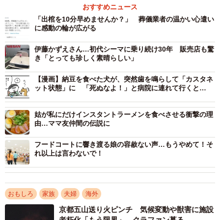
おすすめニュース
「出棺を10分早めませんか？」 葬儀業者の温かい心遣い
テレビ番組のプレビューでは、兄弟たちが屋外で元気に
に感動の輪が広がる
遊び、木を運び、もの作りに励む様子を映し出している。
新型コロナウイルスの影響を受け、学校での対面授業がで
伊藤かずえさん…初代シーマに乗り続け30年 販売店も驚
き「とっても珍しく素晴らしい」
きなくなっているため、子どもたちも自宅で勉強するよう
になり、ひとりひとりの学習教材を整理整頓する工夫、食
【漫画】納豆を食べた犬が、突然歯を鳴らして「カスタネ
ット状態」に 「死ぬなよ！」と病院に連れて行くと…
料品の買い出しなど、シュワント家の奮闘も伝えられてい
る。
姑が私にだけインスタントラーメンを食べさせる衝撃の理
由…ママ友仲間の伝説に
フードコートに響き渡る娘の容赦ない声…もうやめて！そ
れ以上は言わないで！
おもしろ
家族
夫婦
海外
京都五山送り火ピンチ 気候変動や獣害に施設
老朽化「もう限界」 クラファン募る