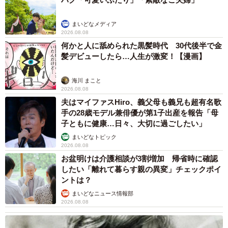
まいどなメディア
2026.08.08
何かと人に舐められた黒髪時代 30代後半で金
髪デビューしたら…人生が激変！【漫画】
海川 まこと
2026.08.08
夫はマイファスHiro、義父母も義兄も超有名歌
手の28歳モデル兼俳優が第1子出産を報告「母
子ともに健康…日々、大切に過ごしたい」
まいどなトピック
2026.08.08
お盆明けは介護相談が3割増加 帰省時に確認
したい「離れて暮らす親の異変」チェックポイ
ントは？
まいどなニュース情報部
2026.08.08