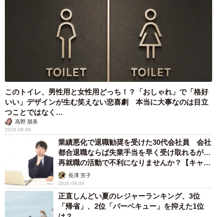
このトイレ、男性用と女性用どっち！？「おしゃれ」で「格好
いい」デザインが生む笑えない悲喜劇 本当に大事なのは目立
つことではなく…
高野 朋美
2026.08.09
業績悪化で退職勧奨を受けた30代会社員 会社
都合退職ならば失業手当を早く受け取れるが…
再就職の活動で不利になりませんか？【キャリ
アカウンセラーが解説】
長澤 芳子
2026.08.09
正直しんどい夏のレジャーランキング、3位
「帰省」、2位「バーベキュー」を抑えた1位
は？