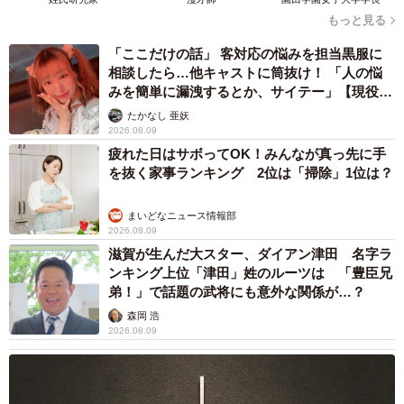
もっと見る
「ここだけの話」 客対応の悩みを担当黒服に
相談したら…他キャストに筒抜け！ 「人の悩
みを簡単に漏洩するとか、サイテー」【現役キ
ャストに取材】
たかなし 亜妖
2026.08.09
疲れた日はサボってOK！みんなが真っ先に手
を抜く家事ランキング 2位は「掃除」1位は？
まいどなニュース情報部
2026.08.09
滋賀が生んだ大スター、ダイアン津田 名字ラ
ンキング上位「津田」姓のルーツは 「豊臣兄
弟！」で話題の武将にも意外な関係が…？
森岡 浩
2026.08.09