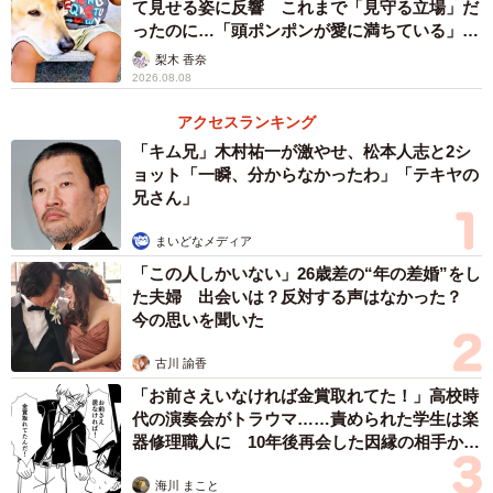
て見せる姿に反響 これまで「見守る立場」だ
ったのに…「頭ポンポンが愛に満ちている」
「尊…」
梨木 香奈
2026.08.08
アクセスランキング
「キム兄」木村祐一が激やせ、松本人志と2シ
ョット「一瞬、分からなかったわ」「テキヤの
兄さん」
まいどなメディア
「この人しかいない」26歳差の“年の差婚”をし
た夫婦 出会いは？反対する声はなかった？
今の思いを聞いた
古川 諭香
「お前さえいなければ金賞取れてた！」高校時
代の演奏会がトラウマ……責められた学生は楽
器修理職人に 10年後再会した因縁の相手から
思わぬ申し出【漫画】
海川 まこと