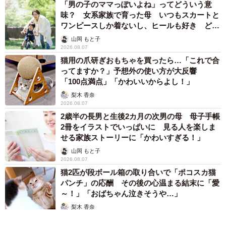
「男の子のママっぽいよね」ってどういう意
味？ 女系家族で育った母 いつもスカートと
ワンピースしか着ないし、ヒールも好き どの
へんが…
山岡 もと子
2026.08.07
猫用の爪研ぎおもちゃを買ったら…「これで合
ってますか？」予想外の使い方が大反響
「100点満点」「かわいいからよし！」
梨木 香奈
2026.08.07
2歳半の長男と生後2カ月の次男の母 母子手帳
2冊をイラストでいっぱいに 見る人を楽しま
せる家族ストーリーに「かわいすぎる！」
山岡 もと子
2026.08.07
猫2匹が段ボール箱の取り合いで「ポコスカ猫
パンチ」の応酬 その後の心温まる結末に「愛
～！」「おばちゃん泣きそうや…」
梨木 香奈
2026.08.07