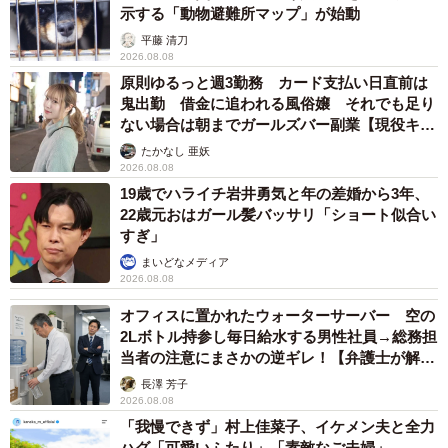
示する「動物避難所マップ」が始動
平藤 清刀
2026.08.08
原則ゆるっと週3勤務 カード支払い日直前は
鬼出勤 借金に追われる風俗嬢 それでも足り
ない場合は朝までガールズバー副業【現役キャ
ストに取材】
たかなし 亜妖
2026.08.08
19歳でハライチ岩井勇気と年の差婚から3年、
22歳元おはガール髪バッサリ「ショート似合い
すぎ」
まいどなメディア
2026.08.08
オフィスに置かれたウォーターサーバー 空の
2Lボトル持参し毎日給水する男性社員→総務担
当者の注意にまさかの逆ギレ！【弁護士が解
説】
長澤 芳子
2026.08.08
「我慢できず」村上佳菜子、イケメン夫と全力
ハグ「可愛いふたり」「素敵なご夫婦」