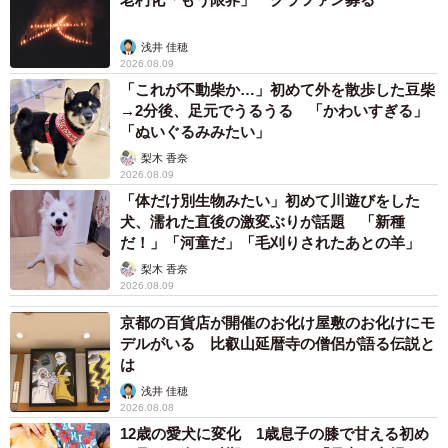
浅井 佳穂
2026.08.09
「これが不動柴か…」初めて外を散歩した豆柴
→2分後、足元でうるうる 「かわいすぎる」
「ぬいぐるみみたい」
梨木 香奈
2026.08.09
「体だけ別生物みたい」初めて川遊びをした
犬、濡れた直後の激変ぶりが話題 「新種
だ！」「河童だ」「毛刈りされたあとの羊」
梨木 香奈
2026.08.09
京都の百貨店が開催のお化け屋敷のお化けにモ
デルがいる 比叡山延暦寺の僧侶が語る伝説と
は
浅井 佳穂
2026.08.08
12歳の愛犬に変化 1歳息子の膝で甘える初め