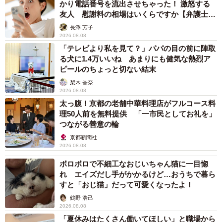
かり電話番号を流出させちゃった！ 激怒する
友人 慰謝料の相場はいくらですか【弁護士が
解説】
長澤 芳子
2026.08.08
「テレビより私を見て？」パパの目の前に陣取
る犬に1.4万いいね あまりにも健気な熱烈ア
ピールのちょっと切ない結末
梨木 香奈
2026.08.08
太っ腹！京都の老舗中華料理店がフルコース料
理50人前を無料提供 「一市民としてお礼を」
つながる善意の輪
京都新聞社
2026.08.08
ボロボロで不細工なおじいちゃん猫に一目惚
れ エイズだし手がかかるけど…おうちで暮ら
すと「おじ猫」だって可愛くなったよ！
鶴野 浩己
2026.08.08
「夏休みはたくさん働いてほしい」と職場から