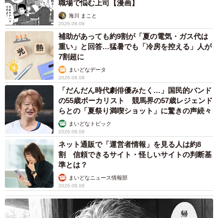
職場で悩む上司【漫画】
海川 まこと
2026.08.09
補助があっても約9割が「夏の電気・ガス代は
重い」と回答…猛暑でも「冷房を控える」人が
7割超に
まいどなデータ
2026.08.08
「だんだん時代劇俳優みたく…」国民的バンド
の55歳ボーカリスト 競馬界の57歳レジェンド
らとの「夏祭り満喫ショット」に驚きの声続々
まいどなトピック
2026.08.08
ネット通販で「運営者情報」を見る人は約8
割 信頼できるサイト・怪しいサイトの判断基
準とは？
まいどなニュース情報部
2026.08.08