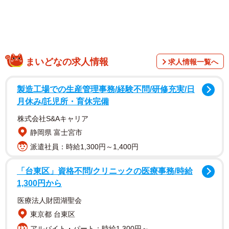
ジェイさんは地元メディアのエム・ライブの取材に「ま
まいどなの求人情報
求人情報一覧へ
さか女の子が生まれるとは思ってもいなかった。14人の男
の子がいるので、医学的な理由で、女の子が生まれないの
製造工場での生産管理事務/経験不問/研修充実/日
だろうなと思っていた」と話している。これまでの妊娠で
月休み/託児所・育休完備
も生まれるまで性別を把握していたことはなく、今回も生
株式会社S&Aキャリア
まれるまでは女の子だと知らなかった。女の子を望んでい
静岡県 富士宮市
たが、授かるとは思っていなかったので、名前を考えたこ
派遣社員：時給1,300円～1,400円
とすらなく、家には女児向けのベビー服などもないとい
「台東区」資格不問/クリニックの医療事務/時給
う。
1,300円から
一家を取材し、番組で取り上げているアウトドアスポー
医療法人財団湖聖会
ツマングループのプレスリリースによると、ジェイさん、
東京都 台東区
カテリさんはともに45歳。高校時代から交際し、フェリス
アルバイト・パート：時給1,300円～