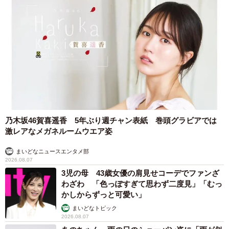
乃木坂46賀喜遥香 5年ぶり週チャン表紙 巻頭グラビアでは
激レアなメガネルームウエア姿
まいどなニュースエンタメ部
2026.08.07
3児の母 43歳女優の肩見せコーデでファンざ
わざわ 「色っぽすぎて思わず二度見」「むっ
かしからずっと可愛い」
まいどなトピック
2026.08.07