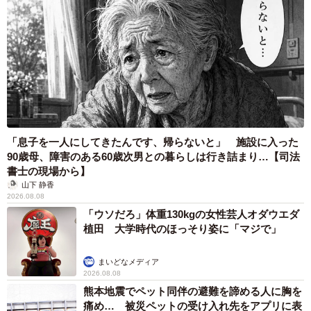
「息子を一人にしてきたんです、帰らないと」 施設に入った
90歳母、障害のある60歳次男との暮らしは行き詰まり…【司法
書士の現場から】
山下 静香
2026.08.08
「ウソだろ」体重130kgの女性芸人オダウエダ
植田 大学時代のほっそり姿に「マジで」
まいどなメディア
2026.08.08
熊本地震でペット同伴の避難を諦める人に胸を
痛め… 被災ペットの受け入れ先をアプリに表