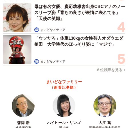
母は有名女優、慶応幼稚舎出身CBCアナのノー
スリーブ姿「育ちの良さが表情に表れてる」
「天使の笑顔」
まいどなメディア
「ウソだろ」体重130kgの女性芸人オダウエダ
植田 大学時代のほっそり姿に「マジで」
まいどなメディア
６位以降を見る
まいどなファミリー
（新着記事順）
森岡 浩
ハイヒール・リンゴ
大江 篤
姓氏研究家
漫才師
園田学園女子大学学長