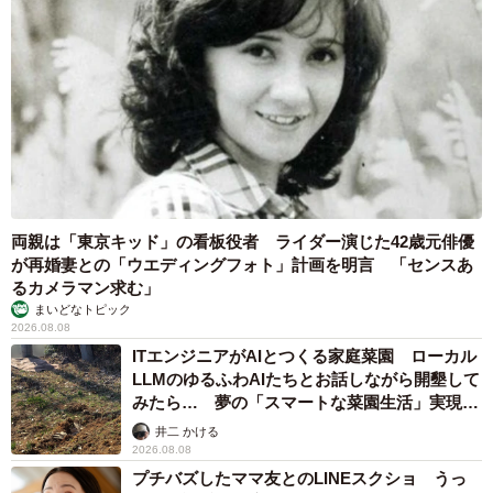
両親は「東京キッド」の看板役者 ライダー演じた42歳元俳優
が再婚妻との「ウエディングフォト」計画を明言 「センスあ
るカメラマン求む」
まいどなトピック
2026.08.08
ITエンジニアがAIとつくる家庭菜園 ローカル
LLMのゆるふわAIたちとお話しながら開墾して
みたら… 夢の「スマートな菜園生活」実現な
るか
井二 かける
2026.08.08
プチバズしたママ友とのLINEスクショ うっ