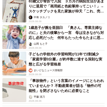
83歳父が骨折で入院 ３カ月の病院生活があま
りに退屈で「画用紙と色鉛筆持ってこい！」→
スケッチブックを見た家族が仰天「これ、売れ
ますよ…」
中将 タカノリ
2026.08.06
1歳息子が腕を亜脱臼 「奥さん、専業主婦な
のに」と夫の後輩から一言 母は泣きながら対
応し必死だった 何年もたった今もたまに思い
出し…
山岡 もと子
2026.08.06
子どもの学校外の学習時間が11年で2割減少
「家庭学習0分層」が約半数に達する深刻な実
態と広がる学習格差
まいどなニュース情報部
2026.08.06
「事故物件」という言葉のイメージにとらわれ
ていませんか？ 不動産業者が語る「物件の可
能性」を閉ざさないために必要なこと
平藤 清刀
2026.08.06