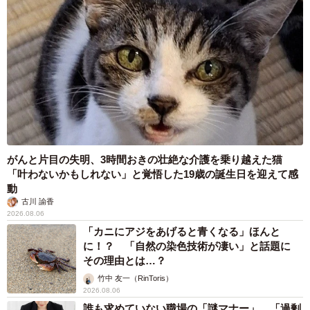
がんと片目の失明、3時間おきの壮絶な介護を乗り越えた猫
「叶わないかもしれない」と覚悟した19歳の誕生日を迎えて感
動
古川 諭香
2026.08.06
「カニにアジをあげると青くなる」ほんと
に！？ 「自然の染色技術が凄い」と話題に
その理由とは…？
竹中 友一（RinToris）
2026.08.06
誰も求めていない職場の「謎マナー」、「過剰