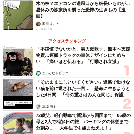
木の枝？エアコンの送風口から細長いものが…
昼休みの診療所を襲った恐怖の生きもの【漫
画】
海川 まこと
2026.08.05
アクセスランキング
「不謹慎でないかと」実力派歌手、熊本へ支援
物資…運搬トラックの車体デザインにためら
い 「痛いほど伝わる」「行動され立派」
まいどなトピック
「そのままにしといてください」道路で動けな
い猫を前に返された一言… 懸命に生きようと
した4日間 「命の重さはみんな同じ」保護団
体代表の訴え
渡辺 晴子
72歳父、軽自動車で新潟から四国まで 65歳の
母と2人で3泊4日の旅 パーキングの休憩まで
分刻み… 「大学生でも組まねえよ！」