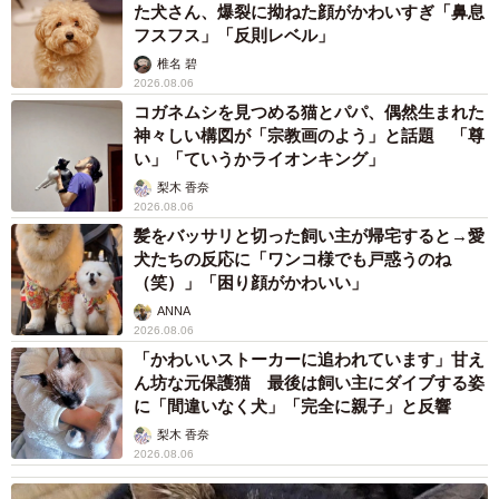
た犬さん、爆裂に拗ねた顔がかわいすぎ「鼻息
フスフス」「反則レベル」
椎名 碧
2026.08.06
コガネムシを見つめる猫とパパ、偶然生まれた
神々しい構図が「宗教画のよう」と話題 「尊
い」「ていうかライオンキング」
梨木 香奈
2026.08.06
髪をバッサリと切った飼い主が帰宅すると→愛
犬たちの反応に「ワンコ様でも戸惑うのね
（笑）」「困り顔がかわいい」
ANNA
2026.08.06
「かわいいストーカーに追われています」甘え
ん坊な元保護猫 最後は飼い主にダイブする姿
に「間違いなく犬」「完全に親子」と反響
梨木 香奈
2026.08.06