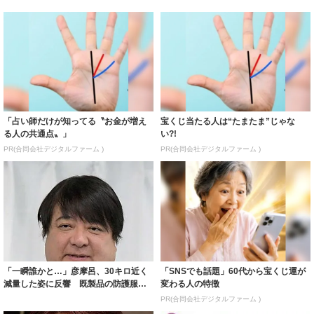
「占い師だけが知ってる〝お金が増え
宝くじ当たる人は“たまたま”じゃな
る人の共通点〟」
い?!
PR(合同会社デジタルファーム )
PR(合同会社デジタルファーム )
「一瞬誰かと…」彦摩呂、30キロ近く
「SNSでも話題」60代から宝くじ運が
減量した姿に反響 既製品の防護服が
変わる人の特徴
着られると...
PR(合同会社デジタルファーム )