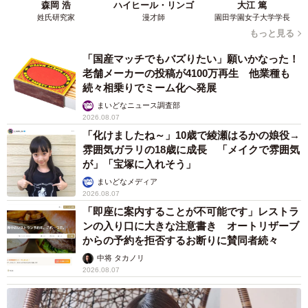
森岡 浩
ハイヒール・リンゴ
大江 篤
姓氏研究家
漫才師
園田学園女子大学学長
もっと見る
「国産マッチでもバズりたい」願いかなった！
老舗メーカーの投稿が4100万再生 他業種も
続々相乗りでミーム化へ発展
まいどなニュース調査部
2026.08.07
「化けましたね～」10歳で綾瀬はるかの娘役→
雰囲気ガラリの18歳に成長 「メイクで雰囲気
が」「宝塚に入れそう」
まいどなメディア
2026.08.07
「即座に案内することが不可能です」レストラ
ンの入り口に大きな注意書き オートリザーブ
からの予約を拒否するお断りに賛同者続々
中将 タカノリ
2026.08.07