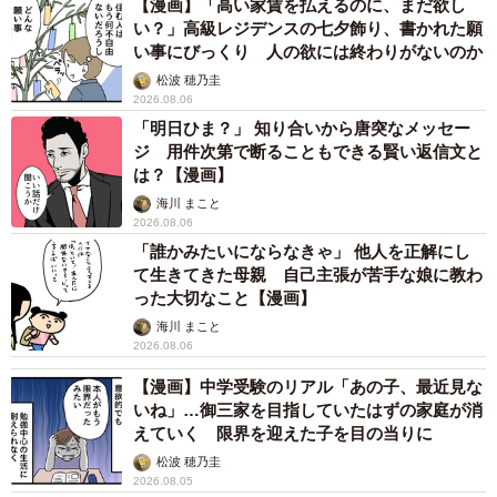
【漫画】「高い家賃を払えるのに、まだ欲し
い？」高級レジデンスの七夕飾り、書かれた願
い事にびっくり 人の欲には終わりがないのか
松波 穂乃圭
2026.08.06
「明日ひま？」 知り合いから唐突なメッセー
ジ 用件次第で断ることもできる賢い返信文と
は？【漫画】
海川 まこと
2026.08.06
「誰かみたいにならなきゃ」 他人を正解にし
て生きてきた母親 自己主張が苦手な娘に教わ
った大切なこと【漫画】
海川 まこと
2026.08.06
【漫画】中学受験のリアル「あの子、最近見な
いね」…御三家を目指していたはずの家庭が消
えていく 限界を迎えた子を目の当りに
松波 穂乃圭
2026.08.05