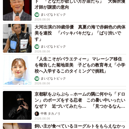
ド 「どなたか欲しい方が居たら」 大御所漫
才師が譲渡の意向
まいどなトピック
2026.08.06
大河出演の39歳俳優 真夏の海で赤銅色の肉体
美を連投 「バッキバキだな」「ばり渋いで
す」
まいどなトピック
2026.08.06
「人生こそがバラエティー」 マレーシア移住
を報告した菊地亜美 子どもの教育考え「小学
校へ入学するこのタイミングで挑戦」
まいどなトピック
2026.08.06
京都駅をぶらぶら→ホームの隅に何やら「ドロ
ン」のポーズをする忍者 この暑い中いったい
なぜ？ 近づいてみたら… 「見つかるなんて
未熟」
中将 タカノリ
2026.08.06
飼い主が食べているヨーグルトをもらえなかっ