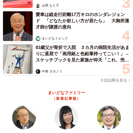
山岡 もと子
愛車は総走行距離17万キロのホンダレジェン
ド 「どなたか欲しい方が居たら」 大御所漫
才師が譲渡の意向
まいどなトピック
83歳父が骨折で入院 ３カ月の病院生活があま
りに退屈で「画用紙と色鉛筆持ってこい！」→
スケッチブックを見た家族が仰天「これ、売れ
ますよ…」
中将 タカノリ
６位以降を見る
まいどなファミリー
（新着記事順）