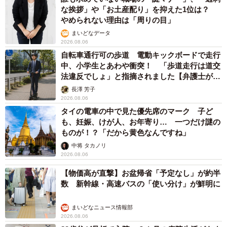
な挨拶」や「お土産配り」を抑えた1位は？
やめられない理由は「周りの目」
まいどなデータ
2026.08.06
自転車通行可の歩道 電動キックボードで走行
中、小学生とあわや衝突！ 「歩道走行は道交
法違反でしょ」と指摘されました【弁護士が解
説】
長澤 芳子
2026.08.06
タイの電車の中で見た優先席のマーク 子ど
も、妊娠、けが人、お年寄り… 一つだけ謎の
ものが！？「だから黄色なんですね」
中将 タカノリ
2026.08.06
【物価高が直撃】お盆帰省「予定なし」が約半
数 新幹線・高速バスの「使い分け」が鮮明に
まいどなニュース情報部
2026.08.06