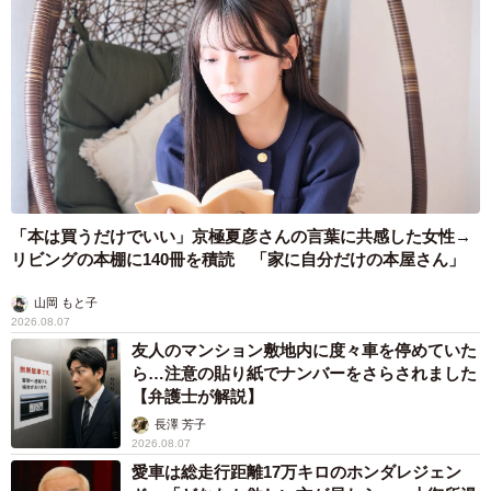
「本は買うだけでいい」京極夏彦さんの言葉に共感した女性→
リビングの本棚に140冊を積読 「家に自分だけの本屋さん」
山岡 もと子
2026.08.07
友人のマンション敷地内に度々車を停めていた
ら…注意の貼り紙でナンバーをさらされました
【弁護士が解説】
長澤 芳子
2026.08.07
愛車は総走行距離17万キロのホンダレジェン