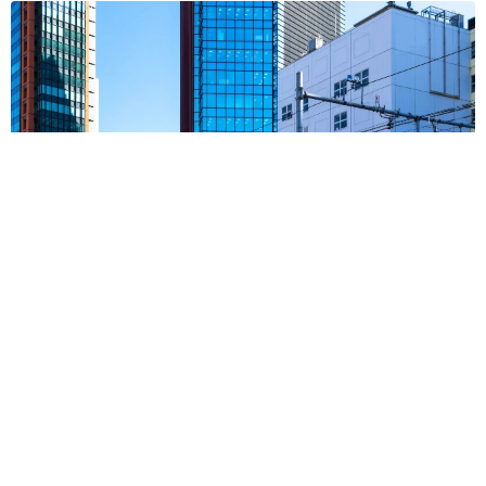
東京・千代田区の中央線高架に心ない落書き 歴史ある昌平橋
架道橋の被害に怒りの声 「何も分かってないし、センスも古
い」「罰則強化して」
中将 タカノリ
2026.08.06
もしかすると「下山ダッシュ」 リニア中央新
幹線の長野県駅 在来線との乗り継ぎなし→な
ら走れば間に合うんじゃない？ 惜しい位置関
係が反響
中将 タカノリ
2026.08.06