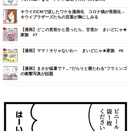
キウイのCMで涙したワケを漫画化 コロナ禍が長期化→
キウイブラザーズたちの言葉が胸にしみる
【漫画】どこの党首かと思ったら、甘党か まいどにゃ★
家族 #7
【漫画】ママ！そりゃないわ～ まいどにゃ★家族 #6
【漫画】まさか猛暑で？…“だらりと横たわる”フラミンゴ
の衝撃写真が話題