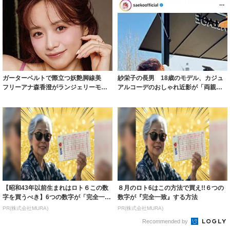
ガーターベルトで際立つ妖艶脚線美
紗栄子の長男 18歳のモデル、カジュ
フリーアナ森香澄がランジェリーモデ
アルコーデのおしゃれ近影が「両親の
ルに ｢PE...
いいとこ取...
【昭和43年以前生まれはロト６この数
８月のロト6はこの方法で買え!!６つの
字を買うべき】6つの数字が「完全一
数字が『完全一致』する方法
致」する方...
PR(株式会社MURA)
PR(株式会社MURA)
Recommended by