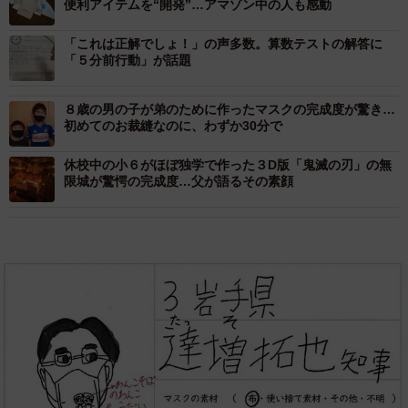
便利アイテムを“開発”…アマゾン中の人も感動
「これは正解でしょ！」の声多数。算数テストの解答に
「５分前行動」が話題
８歳の男の子が弟のために作ったマスクの完成度が驚き…
初めてのお裁縫なのに、わずか30分で
休校中の小６がほぼ独学で作った３D版「鬼滅の刃」の無
限城が驚愕の完成度…父が語るその素顔