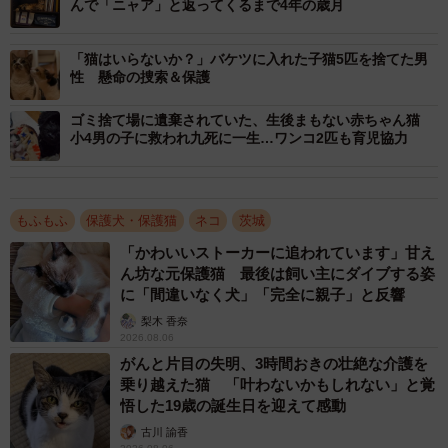
んで「ニャア」と返ってくるまで4年の歳月
たんです」
「猫はいらないか？」バケツに入れた子猫5匹を捨てた男
3匹目も発見
性 懸命の捜索＆保護
ゴミ捨て場に遺棄されていた、生後まもない赤ちゃん猫
小4男の子に救われ九死に一生…ワンコ2匹も育児協力
もふもふ
保護犬・保護猫
ネコ
茨城
「かわいいストーカーに追われています」甘え
ん坊な元保護猫 最後は飼い主にダイブする姿
に「間違いなく犬」「完全に親子」と反響
梨木 香奈
2026.08.06
がんと片目の失明、3時間おきの壮絶な介護を
乗り越えた猫 「叶わないかもしれない」と覚
悟した19歳の誕生日を迎えて感動
古川 諭香