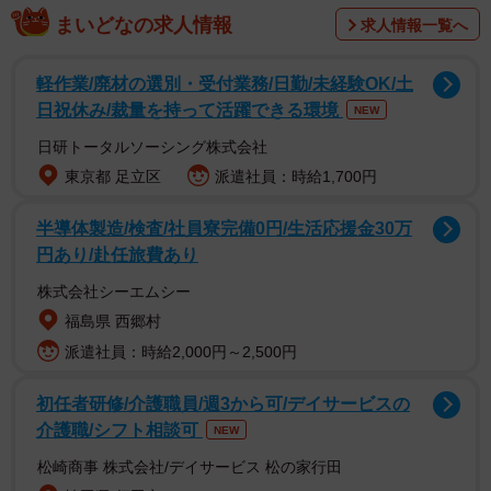
まいどなの求人情報
求人情報一覧へ
軽作業/廃材の選別・受付業務/日勤/未経験OK/土
日祝休み/裁量を持って活躍できる環境
NEW
日研トータルソーシング株式会社
東京都 足立区
派遣社員：時給1,700円
半導体製造/検査/社員寮完備0円/生活応援金30万
円あり/赴任旅費あり
株式会社シーエムシー
福島県 西郷村
派遣社員：時給2,000円～2,500円
2/7
遊んで疲れたら一緒にお昼寝。ひなたちゃん（左）、ひまりちゃん
初任者研修/介護職員/週3から可/デイサービスの
（右）
介護職/シフト相談可
NEW
松崎商事 株式会社/デイサービス 松の家行田
2014年9月、茨城県に住んでいた金子さんは、愛犬を連れ