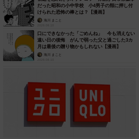
ると、不思議なことにはらはらするようなケンカはしなく
だった昭和の小中学校 小4男子の頬に押し付
なったという。
けられた恐怖の棒とは？【漫画】
海川 まこと
2026.08.10
口にできなかった「ごめんね」 今も消えない
遠い日の後悔 がんで弱った父と過ごした3カ
月は最後の贈り物かもしれない【漫画】
海川 まこと
2026.08.10
5/7
丸い目が可愛いひまりちゃん