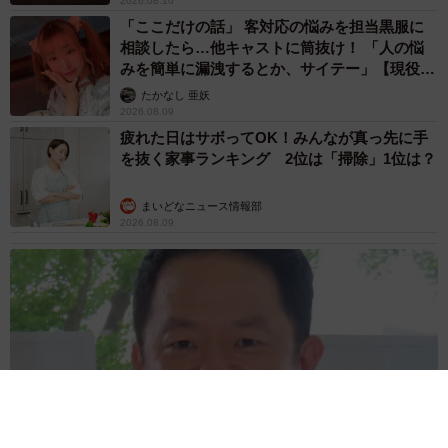
2026.08.10
「ここだけの話」 客対応の悩みを担当黒服に
相談したら…他キャストに筒抜け！ 「人の悩
みを簡単に漏洩するとか、サイテー」【現役キ
ャストに取材】
たかなし 亜妖
2026.08.09
疲れた日はサボってOK！みんなが真っ先に手
を抜く家事ランキング 2位は「掃除」1位は？
まいどなニュース情報部
2026.08.09