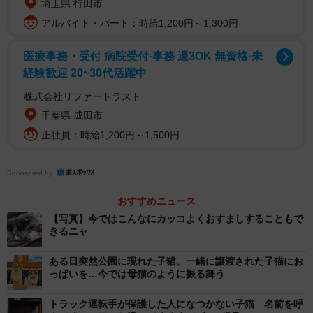
埼玉県 行田市
て夕方の散歩をしていた。家の近くを歩いていると、どこ
アルバイト・パート：時給1,200円～1,300円
かから子猫の鳴き声が聞こえてきた。ミイミイという鳴き
声は、明らかに子猫のものだった。金子さんは保護した猫
医療事務・受付 病院受付·事務 週3OK 無資格·未
を7匹飼っていて、さすがにもうこれ以上飼えないと思って
経験歓迎 20~30代活躍中
いたので、いったんやりすごした。しかし、その日は天気
株式会社リファートラスト
が悪かったこともあり、泣き叫ぶように鳴いている子猫を
千葉県 成田市
放っておけなかったという。金子さんは引き返して、廃墟
正社員：時給1,200円～1,500円
のような家が建つ敷地の草むらに入って猫を探した。
Sponsored by
なんとそこには生まれたての子猫が2匹いて、1匹はへその
緒がついていた。目も開いていなかったが、なぜか母猫は
おすすめニュース
いなかった。「母猫が戻ってくるかもしれない」と思った
【写真】今ではこんなにカッコよくおすましすることもで
きるニャ
金子さんは、しばらく、その場で待ってみた。しかし、20
分ほどしても母猫は現れなかったという。
ある日突然公園に現れた子猫、一緒に譲渡された子猫にお
っぱいを…今では母猫のように振る舞う
「母猫が現れなかったら保護するつもりでした。雨も強く
トラック運転手が保護した人になつかない子猫 名前を呼
なってきたので、このままだと死んでしまうと思い保護し