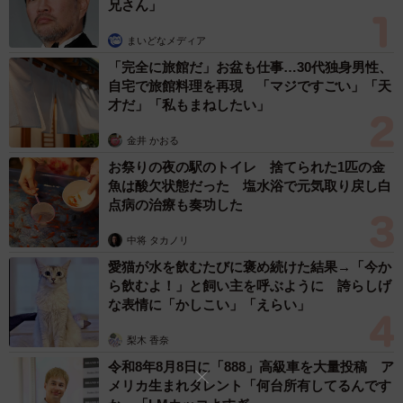
兄さん」
り、一週間経つとみんな目が開いた。ところが、二週間
目、3匹目の子猫がミルクを飲まなくなり、動物病院に連れ
まいどなメディア
て行くと獣医師は「もううだめかもしれない」と言った。
「完全に旅館だ」お盆も仕事…30代独身男性、
自宅で旅館料理を再現 「マジですごい」「天
才だ」「私もまねしたい」
亡くなった子の分も元気に育てたい
金井 かおる
お祭りの夜の駅のトイレ 捨てられた1匹の金
魚は酸欠状態だった 塩水浴で元気取り戻し白
点病の治療も奏功した
中将 タカノリ
愛猫が水を飲むたびに褒め続けた結果→「今か
ら飲むよ！」と飼い主を呼ぶように 誇らしげ
な表情に「かしこい」「えらい」
梨木 香奈
令和8年8月8日に「888」高級車を大量投稿 ア
メリカ生まれタレント「何台所有してるんです