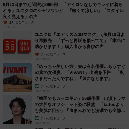
8月13日まで期間限定3990円 「アイロンなしでキレイに着ら
れる」ユニクロのシャツワンピ 「軽くて涼しい」「スタイル
良く見える」の声
まいどなニュース
2026.08.10
ユニクロ「エアリズム3Dマスク」が8月10日よ
り再販売 「ずっと再販を願ってて」「本当に
助かります！」購入者から喜びの声
まいどなニュース
2026.08.10
「めっちゃ美しい方」夫は有名俳優…もうすぐ
51歳の女優妻、「VIVANT」出演を予告 「奥
さまだったんですね」「気になります」
まいどなトピック
2026.08.10
「韓国でもカッコ良い」36歳俳優 出演ドラマ
の大胆なオフショット姿に騒然 「tattooより
も美肌に目が」「血まみれでも洗濯でも全部か
6/7
っこいい」
まいどなトピック
2026.08.10
ぬいぐるみで遊ぶひまりちゃん