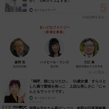
か」「LMカッコよすぎ」
4/7
まいどなメディア
時には激しくじゃれ合う。ひなたちゃん（左）、ひまりちゃん（右）
６位以降を見る
一週間後、3匹目の子猫は息を引き取った。
まいどなファミリー
（新着記事順）
「みんな元気になったら譲渡するつもりでした。でも、3匹
目の子猫が亡くなって、その子の分までこの子たちを元気
に育てたいという思いが強くなりました。」
譲渡しないことにしたので、1匹をひまりちゃん、もう1匹
森岡 浩
ハイヒール・リンゴ
大江 篤
姓氏研究家
漫才師
園田学園女子大学学長
をひなたちゃんと名付けた。姉妹はすくすく育ち、いつも
もっと見る
一緒にいた。ところが、3歳になると、お互いシャーっと威
「嗚呼、猫になりたひ」 51歳女優 すらりと
嚇するようになり、すれ違うだけで猫パンチの応酬をする
した腕で愛猫を抱っこ 上品な美しさに「にゃ
ようになった。
んともウットリです」
まいどなトピック
険悪な状態が続いたが、2020年6月に2匹の子猫姉妹を迎え
2026.08.10
宿題を忘れたら即ゲンコツ 体罰が日常茶飯事