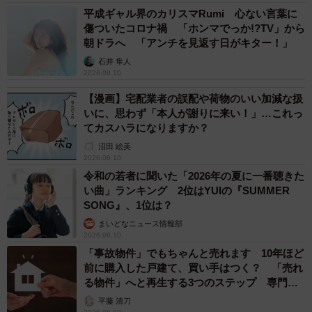
平成ギャル界のカリスマRumi 心ない言葉に
傷ついたコロナ禍 「ホンマでっか!?TV」から
朝ドラへ 「アンチを見返す日がキター！」
石井 隼人
2026.08.10
【漫画】宅配業者の誤配や荷物のいい加減な扱
いに、思わず「本人が謝りに来い！」…これっ
てカスハラになりますか？
沼田 絵美
2026.08.10
令和の若者に聞いた「2026年の夏に一番聴きた
い曲」ランキング 2位はYUIの『SUMMER
SONG』、1位は？
まいどなニュース情報部
2026.08.10
「事故物件」でもちゃんと売れます 10年ほど
前に購入した戸建て、買い手はつく？ 「売れ
る物件」へと再生する3つのステップ 専門家
が解説
平藤 清刀