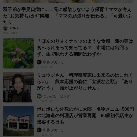
双子弟が手足口病に…→兄に感染しないよう保育士ママが考え
た“お気持ちだけ”隔離 「ママの頑張りが伝わる」「可愛いふ
たり」
ANNA
2026.08.10
「ほんのり甘くナッツのような食感」蓮の実は
食べられるって知ってる？ 市場には出回ら
ず、生で味わえる期間はわずか
中将 タカノリ
2026.08.10
リュウジさん「料理研究家に出来るのはこれく
らい」 熊本応援の姿に「立派な金額」「あり
がとう」「頭が上がりません」
まいどなトピック
2026.08.10
ボロボロな外観のかに太郎 名物メニュ−500円
の北海道の料理店が営業再開 90歳初代店主が
接客する日も
中将 タカノリ
2026.08.10