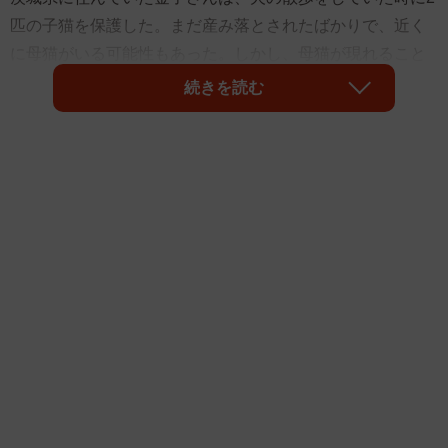
匹の子猫を保護した。まだ産み落とされたばかりで、近く
に母猫がいる可能性もあった。しかし、母猫が現れること
はなく、夜には同じ場所で3匹目を保護。しかし、3匹目は
続きを読む
生まれつき弱かったようで、数週間後に亡くなった。
草むらの中から聞こえてきた子猫の鳴き声