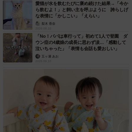
愛猫が水を飲むたびに褒め続けた結果→「今か
ら飲むよ！」と飼い主を呼ぶように 誇らしげ
な表情に「かしこい」「えらい」
梨木 香奈
2026.08.10
「No！パパは車行って」初めて1人で登園 ダ
ウン症の4歳娘の成長に思わず涙…「感動して
泣いちゃった」「表情も会話も愛おしい」
五ヶ瀬 あお
2026.08.10