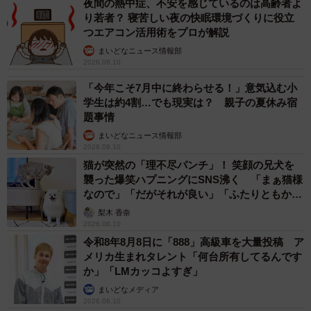
夜間の熱中症、不安を感じているのは高齢者よ
り若者？ 寝苦しい夜の快眠環境づくりに役立
つエアコン活用術をプロが解説
まいどなニュース情報部
2026.08.10
「今年こそ7月中に終わらせる！」意気込む小
学生は約4割…でも現実は？ 親子の夏休み宿
題事情
まいどなニュース情報部
2026.08.10
猫が突然の「理不尽パンチ」！ 笑顔の兄犬を
襲った爆笑ハプニングにSNS沸く 「まぁ猫様
なので」「だがそれが良い」「ふたりともかわ
いいね」
梨木 香奈
2026.08.10
7/7
令和8年8月8日に「888」高級車を大量投稿 ア
メリカ生まれタレント「何台所有してるんです
置物のようなひまりちゃん
か」「LMカッコよすぎ」
まいどなメディア
2026.08.10