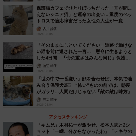
2026.08.06
保護猫カフェでひとりぼっちだった「耳が聞こ
えないシニア猫」と運命の出会い→重度のペッ
トロスで適応障害だった女性の人生が一変
3/7
古川 諭香
器用にのぞき見するひまりちゃん
2026.08.05
「そのままにしといてください」道路で動けな
2匹とも身体が冷えきっていたので、急いで身体を温めミル
い猫を前に返された一言… 懸命に生きようと
クを飲ませた。夜になって母猫が戻ったかもしれないと思
した4日間 「命の重さはみんな同じ」保護団
体代表の訴え
い、金子さんは再び子猫を保護した場所に行ってみた。母
渡辺 晴子
2026.08.05
猫がいたら返すつもりだったが、やはり母猫の姿は見当た
「世の中で一番嫌い」顔を合わせば、本気で噛
らなかった。金子さんは他にも子猫が残っているかもしれ
み合う保護犬2匹 “怖い”ものの前では、態度
ないと思い草むらを手で探ってみたら、3匹目の子猫が見つ
がガラリ…人間だけじゃない「敵の敵は味方」
かった。その子猫はぐったりしていて、声をあげる力もな
渡辺 晴子
2026.08.04
いようだった。
アクセスランキング
1匹目と2匹目は元気にミルクを飲んだが、3匹目の子猫はな
「キム兄」木村祐一が激やせ、松本人志と2シ
ョット「一瞬、分からなかったわ」「テキヤの
かなか飲まなかった。それでも何日かすると飲むようにな