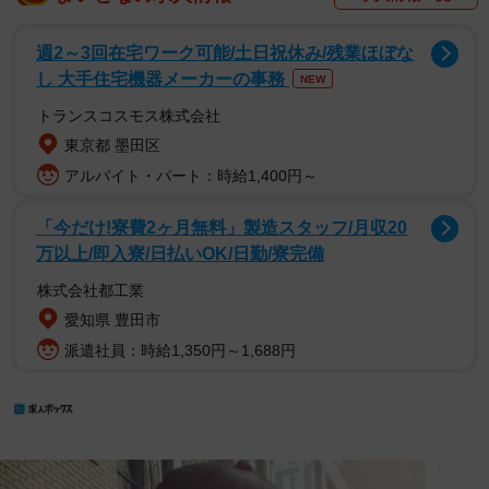
週2～3回在宅ワーク可能/土日祝休み/残業ほぼな
し 大手住宅機器メーカーの事務
NEW
トランスコスモス株式会社
東京都 墨田区
アルバイト・パート：時給1,400円～
「今だけ!寮費2ヶ月無料」製造スタッフ/月収20
万以上/即入寮/日払いOK/日勤/寮完備
株式会社都工業
愛知県 豊田市
派遣社員：時給1,350円～1,688円