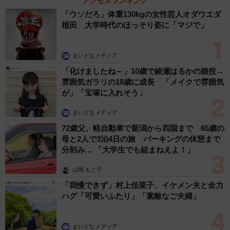
アクセスランキング
「ウソだろ」体重130kgの女性芸人オダウエダ
植田 大学時代のほっそり姿に「マジで」
まいどなメディア
「化けましたね～」10歳で綾瀬はるかの娘役→
雰囲気ガラリの18歳に成長 「メイクで雰囲気
が」「宝塚に入れそう」
まいどなメディア
72歳父、軽自動車で新潟から四国まで 65歳の
母と2人で3泊4日の旅 パーキングの休憩まで
分刻み… 「大学生でも組まねえよ！」
山岡 もと子
「我慢できず」村上佳菜子、イケメン夫と全力
ハグ「可愛いふたり」「素敵なご夫婦」
まいどなメディア