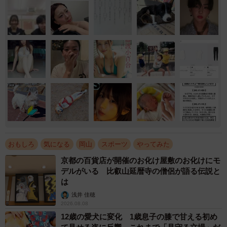
おもしろ
気になる
岡山
スポーツ
やってみた
京都の百貨店が開催のお化け屋敷のお化けにモ
デルがいる 比叡山延暦寺の僧侶が語る伝説と
は
浅井 佳穂
2026.08.08
12歳の愛犬に変化 1歳息子の膝で甘える初め