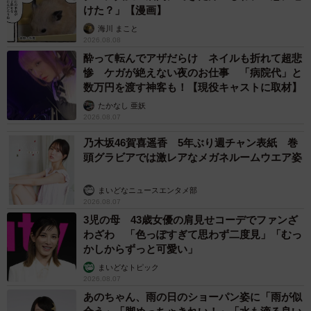
けた？」【漫画】
海川 まこと
2026.08.08
酔って転んでアザだらけ ネイルも折れて超悲
惨 ケガが絶えない夜のお仕事 「病院代」と
数万円を渡す神客も！【現役キャストに取材】
たかなし 亜妖
2026.08.07
乃木坂46賀喜遥香 5年ぶり週チャン表紙 巻
頭グラビアでは激レアなメガネルームウエア姿
まいどなニュースエンタメ部
2026.08.07
3児の母 43歳女優の肩見せコーデでファンざ
わざわ 「色っぽすぎて思わず二度見」「むっ
かしからずっと可愛い」
まいどなトピック
2026.08.07
あのちゃん、雨の日のショーパン姿に「雨が似