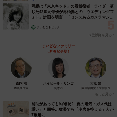
両親は「東京キッド」の看板役者 ライダー演
じた42歳元俳優が再婚妻との「ウエディングフ
ォト」計画を明言 「センスあるカメラマン求
む」
まいどなトピック
６位以降を見る
まいどなファミリー
（新着記事順）
森岡 浩
ハイヒール・リンゴ
大江 篤
姓氏研究家
漫才師
園田学園女子大学学長
もっと見る
補助があっても約9割が「夏の電気・ガス代は
重い」と回答…猛暑でも「冷房を控える」人が
7割超に