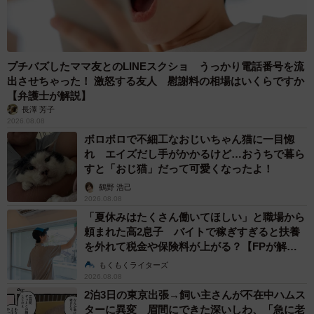
プチバズしたママ友とのLINEスクショ うっかり電話番号を流
出させちゃった！ 激怒する友人 慰謝料の相場はいくらですか
【弁護士が解説】
長澤 芳子
2026.08.08
ボロボロで不細工なおじいちゃん猫に一目惚
れ エイズだし手がかかるけど…おうちで暮ら
すと「おじ猫」だって可愛くなったよ！
鶴野 浩己
2026.08.08
「夏休みはたくさん働いてほしい」と職場から
頼まれた高2息子 バイトで稼ぎすぎると扶養
を外れて税金や保険料が上がる？【FPが解
説】
もくもくライターズ
2026.08.08
2泊3日の東京出張→飼い主さんが不在中ハムス
ターに異変 眉間にできた深いしわ、「急に老