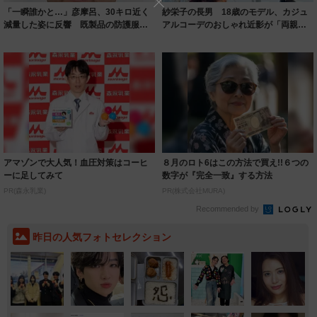
「一瞬誰かと…」彦摩呂、30キロ近く
紗栄子の長男 18歳のモデル、カジュ
減量した姿に反響 既製品の防護服が
アルコーデのおしゃれ近影が「両親の
着られると...
いいとこ取...
アマゾンで大人気！血圧対策はコーヒ
８月のロト6はこの方法で買え!!６つの
ーに足してみて
数字が『完全一致』する方法
PR(森永乳業)
PR(株式会社MURA)
Recommended by
昨日の人気フォトセレクション