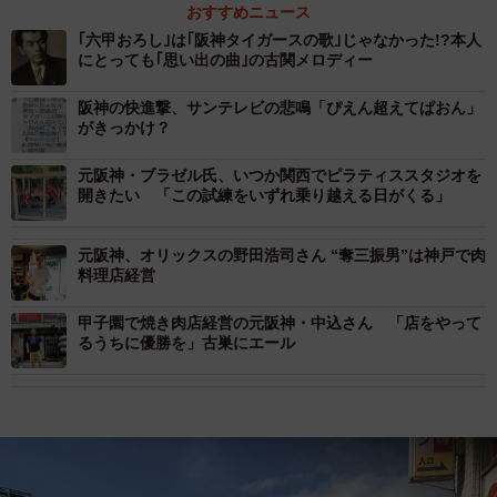
おすすめニュース
｢六甲おろし｣は｢阪神タイガースの歌｣じゃなかった!?本人
にとっても｢思い出の曲｣の古関メロディー
阪神の快進撃、サンテレビの悲鳴「ぴえん超えてぱおん」
がきっかけ？
元阪神・ブラゼル氏、いつか関西でピラティススタジオを
開きたい 「この試練をいずれ乗り越える日がくる」
元阪神、オリックスの野田浩司さん “奪三振男”は神戸で肉
料理店経営
甲子園で焼き肉店経営の元阪神・中込さん 「店をやって
るうちに優勝を」古巣にエール