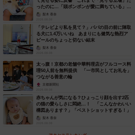
て見せる姿に反響 これまで「見守る立場」だ
ったのに…「頭ポンポンが愛に満ちている」
「尊…」
梨木 香奈
2026.08.08
「テレビより私を見て？」パパの目の前に陣取
る犬に1.4万いいね あまりにも健気な熱烈ア
ピールのちょっと切ない結末
梨木 香奈
2026.08.08
太っ腹！京都の老舗中華料理店がフルコース料
理50人前を無料提供 「一市民としてお礼を」
つながる善意の輪
京都新聞社
2026.08.08
赤ちゃんが気になる？ひょっこり顔を出す2匹
の猫の愛らしさに悶絶…！ 「こんなかわいい
構図あります？」「ベストショットすぎる！」
梨木 香奈
2026.08.08