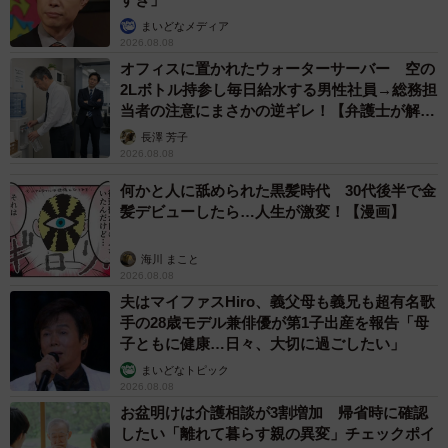
まいどなメディア
2026.08.08
オフィスに置かれたウォーターサーバー 空の
2Lボトル持参し毎日給水する男性社員→総務担
当者の注意にまさかの逆ギレ！【弁護士が解
説】
長澤 芳子
2026.08.08
何かと人に舐められた黒髪時代 30代後半で金
髪デビューしたら…人生が激変！【漫画】
海川 まこと
2026.08.08
夫はマイファスHiro、義父母も義兄も超有名歌
手の28歳モデル兼俳優が第1子出産を報告「母
子ともに健康…日々、大切に過ごしたい」
まいどなトピック
2026.08.08
お盆明けは介護相談が3割増加 帰省時に確認
したい「離れて暮らす親の異変」チェックポイ