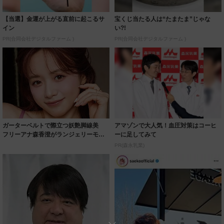
【当選】金運が上がる直前に起こるサ
宝くじ当たる人は“たまたま”じゃな
イン
い?!
PR(合同会社デジタルファーム )
PR(合同会社デジタルファーム )
ガーターベルトで際立つ妖艶脚線美
アマゾンで大人気！血圧対策はコーヒ
フリーアナ森香澄がランジェリーモデ
ーに足してみて
ルに ｢PE...
PR(森永乳業)