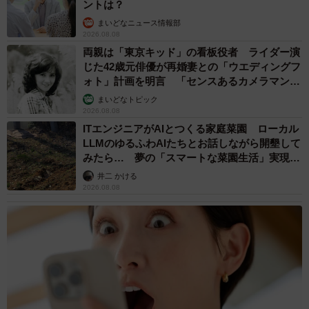
ントは？
まいどなニュース情報部
2026.08.08
両親は「東京キッド」の看板役者 ライダー演
じた42歳元俳優が再婚妻との「ウエディングフ
ォト」計画を明言 「センスあるカメラマン求
む」
まいどなトピック
2026.08.08
ITエンジニアがAIとつくる家庭菜園 ローカル
LLMのゆるふわAIたちとお話しながら開墾して
みたら… 夢の「スマートな菜園生活」実現な
るか
井二 かける
2026.08.08