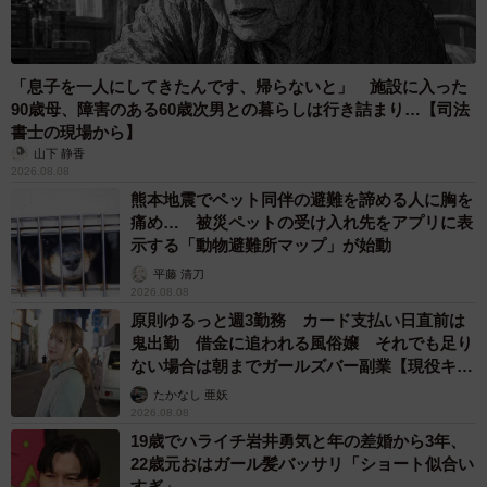
「息子を一人にしてきたんです、帰らないと」 施設に入った
90歳母、障害のある60歳次男との暮らしは行き詰まり…【司法
書士の現場から】
山下 静香
2026.08.08
熊本地震でペット同伴の避難を諦める人に胸を
痛め… 被災ペットの受け入れ先をアプリに表
示する「動物避難所マップ」が始動
平藤 清刀
2026.08.08
原則ゆるっと週3勤務 カード支払い日直前は
鬼出勤 借金に追われる風俗嬢 それでも足り
ない場合は朝までガールズバー副業【現役キャ
ストに取材】
たかなし 亜妖
2026.08.08
19歳でハライチ岩井勇気と年の差婚から3年、
22歳元おはガール髪バッサリ「ショート似合い
すぎ」