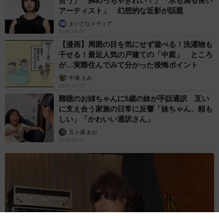
合う」「脚めっちゃきれい！」「水も滴る良い
アーティスト」 幻想的な近影が話題
まいどなメディア
2026.08.07
【漫画】周囲の目を気にせず遊べる！洗濯物も
干せる！最近人気の戸建ての「中庭」 ところ
が…実際住んでみて分かった後悔ポイント
中瀬 えみ
2026.08.07
難聴のお姉ちゃんに5歳の妹が手話通訳 互い
に支え合う家族の日常に反響「妹ちゃん、頼も
しい」「かわいい通訳さん」
五ヶ瀬 あお
2026.08.07