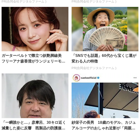
PR(合同会社デジタルファーム )
PR(合同会社デジタルファーム )
ガーターベルトで際立つ妖艶脚線美
「SNSでも話題」60代から宝くじ運が
フリーアナ森香澄がランジェリーモデ
変わる人の特徴
ルに ｢PE...
PR(合同会社デジタルファーム )
「一瞬誰かと…」彦摩呂、30キロ近く
紗栄子の長男 18歳のモデル、カジュ
減量した姿に反響 既製品の防護服が
アルコーデのおしゃれ近影が「両親の
着られると...
いいとこ取...