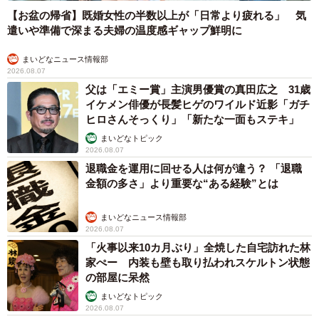
【お盆の帰省】既婚女性の半数以上が「日常より疲れる」 気
遣いや準備で深まる夫婦の温度感ギャップ鮮明に
まいどなニュース情報部
2026.08.07
父は「エミー賞」主演男優賞の真田広之 31歳
イケメン俳優が長髪ヒゲのワイルド近影「ガチ
ヒロさんそっくり」「新たな一面もステキ」
まいどなトピック
2026.08.07
退職金を運用に回せる人は何が違う？ 「退職
金額の多さ」より重要な“ある経験”とは
まいどなニュース情報部
2026.08.07
「火事以来10カ月ぶり」全焼した自宅訪れた林
家ぺー 内装も壁も取り払われスケルトン状態
の部屋に呆然
まいどなトピック
2026.08.07