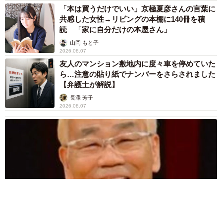
「本は買うだけでいい」京極夏彦さんの言葉に
共感した女性→リビングの本棚に140冊を積
読 「家に自分だけの本屋さん」
山岡 もと子
2026.08.07
友人のマンション敷地内に度々車を停めていた
ら…注意の貼り紙でナンバーをさらされました
【弁護士が解説】
長澤 芳子
2026.08.07