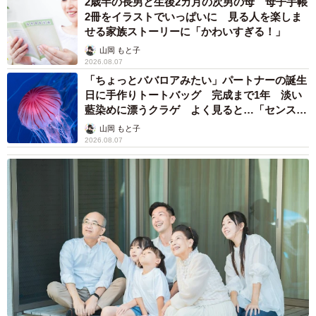
2歳半の長男と生後2カ月の次男の母 母子手帳
2冊をイラストでいっぱいに 見る人を楽しま
せる家族ストーリーに「かわいすぎる！」
山岡 もと子
2026.08.07
「ちょっとババロアみたい」パートナーの誕生
日に手作りトートバッグ 完成まで1年 淡い
藍染めに漂うクラゲ よく見ると…「センスす
ごい」
山岡 もと子
2026.08.07