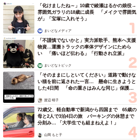
「化けましたね～」10歳で綾瀬はるかの娘役→
雰囲気ガラリの18歳に成長 「メイクで雰囲気
が」「宝塚に入れそう」
まいどなメディア
「不謹慎でないかと」実力派歌手、熊本へ支援
物資…運搬トラックの車体デザインにためら
い 「痛いほど伝わる」「行動され立派」
まいどなトピック
「そのままにしといてください」道路で動けな
い猫を前に返された一言… 懸命に生きようと
した4日間 「命の重さはみんな同じ」保護団
体代表の訴え
渡辺 晴子
72歳父、軽自動車で新潟から四国まで 65歳の
母と2人で3泊4日の旅 パーキングの休憩まで
分刻み… 「大学生でも組まねえよ！」
山岡 もと子