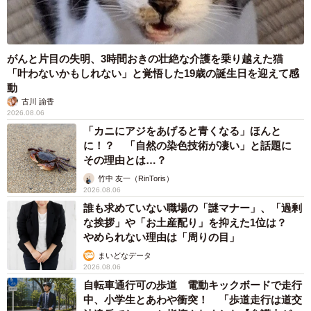
がんと片目の失明、3時間おきの壮絶な介護を乗り越えた猫
「叶わないかもしれない」と覚悟した19歳の誕生日を迎えて感
動
古川 諭香
2026.08.06
「カニにアジをあげると青くなる」ほんと
に！？ 「自然の染色技術が凄い」と話題に
その理由とは…？
竹中 友一（RinToris）
2026.08.06
誰も求めていない職場の「謎マナー」、「過剰
な挨拶」や「お土産配り」を抑えた1位は？
やめられない理由は「周りの目」
まいどなデータ
2026.08.06
自転車通行可の歩道 電動キックボードで走行
中、小学生とあわや衝突！ 「歩道走行は道交