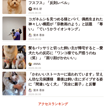
フスフス」「反則レベル」
椎名 碧
2026.08.06
コガネムシを見つめる猫とパパ、偶然生まれた
神々しい構図が「宗教画のよう」と話題 「尊
い」「ていうかライオンキング」
梨木 香奈
2026.08.06
髪をバッサリと切った飼い主が帰宅すると→愛
犬たちの反応に「ワンコ様でも戸惑うのね
（笑）」「困り顔がかわいい」
ANNA
2026.08.06
「かわいいストーカーに追われています」甘え
ん坊な元保護猫 最後は飼い主にダイブする姿
に「間違いなく犬」「完全に親子」と反響
梨木 香奈
2026.08.06
アクセスランキング