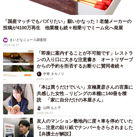
「国産マッチでもバズりたい」願いかなった！老舗メーカーの
投稿が4100万再生 他業種も続々相乗りでミーム化へ発展
まいどなニュース調査部
2026.08.07
「即座に案内することが不可能です」レストラ
ンの入り口に大きな注意書き オートリザーブ
からの予約を拒否するお断りに賛同者続々
中将 タカノリ
2026.08.07
「本は買うだけでいい」京極夏彦さんの言葉に
共感した女性→リビングの本棚に140冊を積
読 「家に自分だけの本屋さん」
山岡 もと子
2026.08.07
友人のマンション敷地内に度々車を停めていた
ら…注意の貼り紙でナンバーをさらされました
【弁護士が解説】