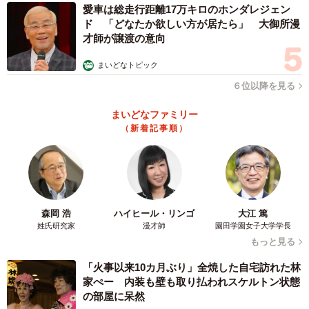
愛車は総走行距離17万キロのホンダレジェン
ド 「どなたか欲しい方が居たら」 大御所漫
才師が譲渡の意向
まいどなトピック
６位以降を見る
まいどなファミリー
（新着記事順）
森岡 浩
ハイヒール・リンゴ
大江 篤
姓氏研究家
漫才師
園田学園女子大学学長
もっと見る
「火事以来10カ月ぶり」全焼した自宅訪れた林
家ぺー 内装も壁も取り払われスケルトン状態
の部屋に呆然