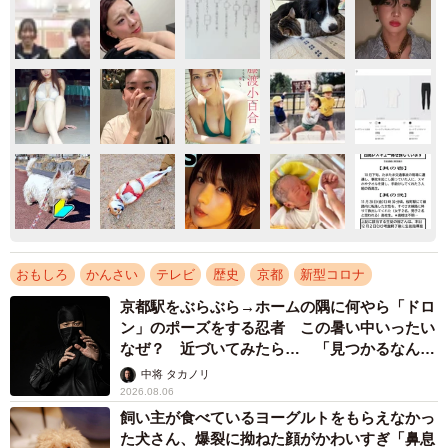
おもしろ
かんさい
テレビ
歴史
京都
新型コロナ
京都駅をぶらぶら→ホームの隅に何やら「ドロ
ン」のポーズをする忍者 この暑い中いったい
なぜ？ 近づいてみたら… 「見つかるなんて
未熟」
中将 タカノリ
2026.08.06
飼い主が食べているヨーグルトをもらえなかっ
た犬さん、爆裂に拗ねた顔がかわいすぎ「鼻息