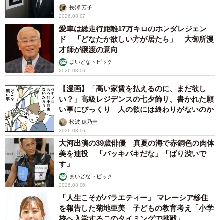
長澤 芳子
2026.08.07
愛車は総走行距離17万キロのホンダレジェン
ド 「どなたか欲しい方が居たら」 大御所漫
才師が譲渡の意向
まいどなトピック
2026.08.06
【漫画】「高い家賃を払えるのに、まだ欲し
い？」高級レジデンスの七夕飾り、書かれた願
い事にびっくり 人の欲には終わりがないのか
松波 穂乃圭
2026.08.06
大河出演の39歳俳優 真夏の海で赤銅色の肉体
美を連投 「バッキバキだな」「ばり渋いで
す」
まいどなトピック
2026.08.06
「人生こそがバラエティー」 マレーシア移住
を報告した菊地亜美 子どもの教育考え「小学
校へ入学するこのタイミングで挑戦」