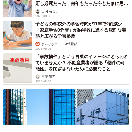
応し必死だった 何年もたった今もたまに思い
出し…
山岡 もと子
2026.08.06
子どもの学校外の学習時間が11年で2割減少
「家庭学習0分層」が約半数に達する深刻な実
態と広がる学習格差
まいどなニュース情報部
2026.08.06
「事故物件」という言葉のイメージにとらわれ
ていませんか？ 不動産業者が語る「物件の可
能性」を閉ざさないために必要なこと
平藤 清刀
2026.08.06