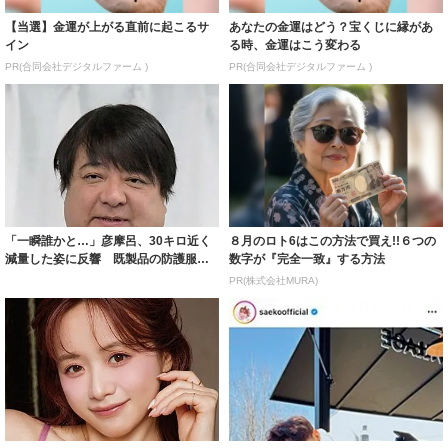
【当選】金運が上がる直前に起こるサ
あなたの金運はどう？宝くじに縁があ
イン
る時、金運はこう変わる
PR(合同会社デジタルファーム )
PR(合同会社デジタルファーム )
「一瞬誰かと…」彦摩呂、30キロ近く
８月のロト6はこの方法で買え!!６つの
減量した姿に反響 既製品の防護服が
数字が『完全一致』する方法
着られると...
PR(株式会社MURA)