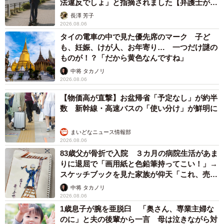
法違反でしょ」と指摘されました【弁護士が解
説】
長澤 芳子
2026.08.06
タイの電車の中で見た優先席のマーク 子ど
も、妊娠、けが人、お年寄り… 一つだけ謎の
ものが！？「だから黄色なんですね」
中将 タカノリ
2026.08.06
【物価高が直撃】お盆帰省「予定なし」が約半
数 新幹線・高速バスの「使い分け」が鮮明に
まいどなニュース情報部
2026.08.06
83歳父が骨折で入院 ３カ月の病院生活があま
りに退屈で「画用紙と色鉛筆持ってこい！」→
スケッチブックを見た家族が仰天「これ、売れ
ますよ…」
中将 タカノリ
2026.08.06
1歳息子が腕を亜脱臼 「奥さん、専業主婦な
のに」と夫の後輩から一言 母は泣きながら対