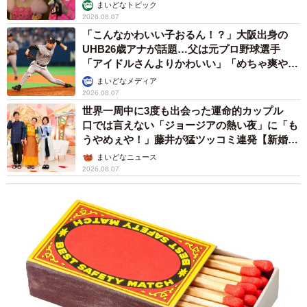
まいどなトピック
2026.08.07
「こんなかわいい子おるん！？」大阪出身の
UHB26歳アナが話題…父は元プロ野球選手
「アイドルさんよりかわいい」「めちゃ爽や
か」
まいどなメディア
2026.08.07
世界一周中に3度も出会った運命的カップル
口では言えない「ジョージアの熱い夜」に「も
うやめぇや！」藤井が猛ツッコミ連発【新婚さ
ん】
まいどなニュース
2026.08.07