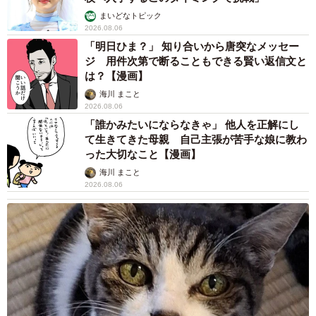
まいどなトピック
2026.08.06
「明日ひま？」 知り合いから唐突なメッセー
ジ 用件次第で断ることもできる賢い返信文と
は？【漫画】
海川 まこと
2026.08.06
「誰かみたいにならなきゃ」 他人を正解にし
て生きてきた母親 自己主張が苦手な娘に教わ
った大切なこと【漫画】
海川 まこと
2026.08.06