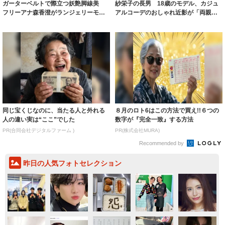
ガーターベルトで際立つ妖艶脚線美
紗栄子の長男 18歳のモデル、カジュ
フリーアナ森香澄がランジェリーモデ
アルコーデのおしゃれ近影が「両親の
ルに ｢PE...
いいとこ取...
同じ宝くじなのに、当たる人と外れる
８月のロト6はこの方法で買え!!６つの
人の違い実は“ここ”でした
数字が『完全一致』する方法
PR(合同会社デジタルファーム )
PR(株式会社MURA)
Recommended by
昨日の人気フォトセレクション