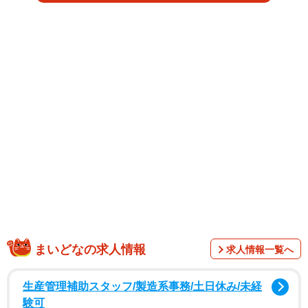
ら「福知山光秀ミュージアム」公式サイトで発表。早速反
響を呼んでいる。
戦国武将、明智光秀を名君とたたえ、地域をPRしてきた
まいどなの求人情報
求人情報一覧へ
福知山市。歴史的大事件「本能寺の変」（1582年）が起こ
った6月2日から光秀が亡くなる14日にかけては、いわば強
生産管理補助スタッフ/製造系事務/土日休み/未経
化期間となっている。
験可