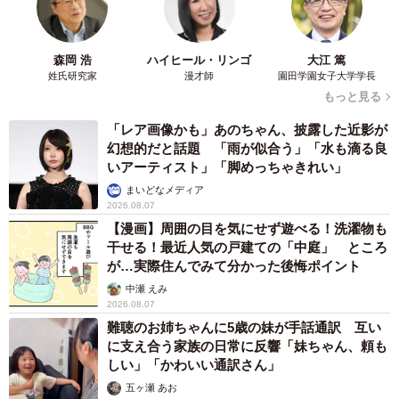
に送られた“謀反お知らせはがき”。行政用の通知書を模した
パロディはがきになっており「謀反に関する大切なお知ら
せ」というタイトルで、宛先は光秀が築城した福知山城を
森岡 浩
ハイヒール・リンゴ
大江 篤
姓氏研究家
漫才師
園田学園女子大学学長
預かる家臣の明智秀満。「桂川集合」「部下等に内容をお
もっと見る
見せにならないよう」など、その気にさせる記述もあり、
「レア画像かも」あのちゃん、披露した近影が
圧着されたページをはがす仕様になっている。
幻想的だと話題 「雨が似合う」「水も滴る良
いアーティスト」「脚めっちゃきれい」
まいどなメディア
2026.08.07
【漫画】周囲の目を気にせず遊べる！洗濯物も
干せる！最近人気の戸建ての「中庭」 ところ
が…実際住んでみて分かった後悔ポイント
中瀬 えみ
2026.08.07
難聴のお姉ちゃんに5歳の妹が手話通訳 互い
に支え合う家族の日常に反響「妹ちゃん、頼も
しい」「かわいい通訳さん」
五ヶ瀬 あお