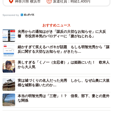
神奈川県 横浜市
派遣社員：時給1,400円
Sponsored by
おすすめニュース
光秀からの通知はがき「謀反の大切なお知らせ」に大反
響 市役所本気のパロディーに「腹がねじれる」
2/9
細かすぎて笑えるハガキが話題 もしも明智光秀から「謀
話題になった“光秀自販機”(c)諏訪原寛幸／七大陸
反に関する大切なお知らせ」がきたら…
それもそのはずで仕掛けがユニークだった。硬貨を投入
美しすぎる「くノ一（女忍者）」は姫路にいた！ 欧米人
時、商品を選択時に、あのフレーズを聞くことができたか
から大人気
らだ。
実は城づくりの名人だった光秀 しかし、なぜ山奥に大規
模な城郭を築いたのか…
「ときは今！明智光秀、ここに見参！」
「敵は本能寺にあり！」
本当の明智光秀は「三密」！？ 信長、部下、妻との意外
な関係
お金が足りないときには、各場所によって隠しフレーズ