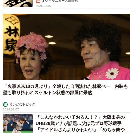
まいどなニュース情報部
2026.08.07
7/9
話題になった“謀反のお知らせ”当選者への送付状
市の担当者は「福知山城は光秀公が建てた中で唯一天守
「火事以来10カ月ぶり」全焼した自宅訪れた林家ぺー 内装も
閣が残っているお城。祭の掛け声のどっこいせ～どっこい
壁も取り払われスケルトン状態の部屋に呆然
せ♪も400年前の築城のときに由来するもの。ミュージアム
まいどなトピック
も６月１日から再開しています」とPRしている。
2026.08.07
「こんなかわいい子おるん！？」大阪出身の
◇福知山光秀ミュージアム」
UHB26歳アナが話題…父は元プロ野球選手
https://www.city.fukuchiyama.lg.jp/site/mitsuhidemuseum/
「アイドルさんよりかわいい」「めちゃ爽や