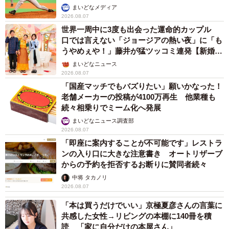
か」
まいどなメディア
2026.08.07
世界一周中に3度も出会った運命的カップル
口では言えない「ジョージアの熱い夜」に「も
うやめぇや！」藤井が猛ツッコミ連発【新婚さ
ん】
まいどなニュース
2026.08.07
「国産マッチでもバズりたい」願いかなった！
老舗メーカーの投稿が4100万再生 他業種も
続々相乗りでミーム化へ発展
まいどなニュース調査部
2026.08.07
「即座に案内することが不可能です」レストラ
8/9
ンの入り口に大きな注意書き オートリザーブ
からの予約を拒否するお断りに賛同者続々
福知山光秀ミュージアムと福知山城
中将 タカノリ
2026.08.07
「本は買うだけでいい」京極夏彦さんの言葉に
共感した女性→リビングの本棚に140冊を積
読 「家に自分だけの本屋さん」