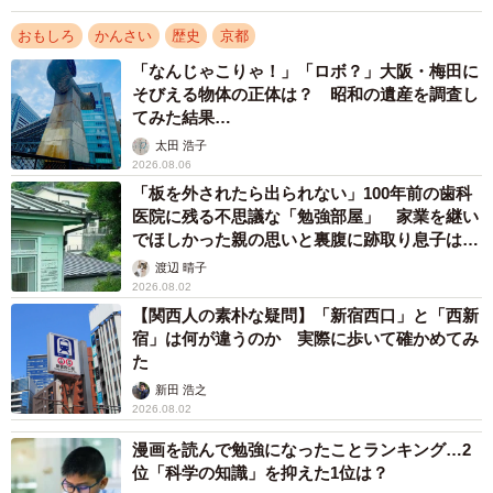
が用意され「のぶながぁぁぁぁ！！」「ひでよしぃぃぃ
ぃ！！」「ひろこどの…」と叫ぶ設定になっていた。
おもしろ
かんさい
歴史
京都
「なんじゃこりゃ！」「ロボ？」大阪・梅田に
もちろん、光秀がNHK大河ドラマ「麒麟（きりん）がく
そびえる物体の正体は？ 昭和の遺産を調査し
てみた結果…
る」の主人公になり、脚光を浴びるようになったことを受
太田 浩子
けてのものだった。今年に入ってからはさらに力を入れ、
2026.08.06
１月に「福知山光秀ミュージアム」をオープン。ドラマで
「板を外されたら出られない」100年前の歯科
使用された衣装や小道具の展示をはじめ、若き日を過ごし
医院に残る不思議な「勉強部屋」 家業を継い
でほしかった親の思いと裏腹に跡取り息子は…
た美濃時代から「明智藪」に代表される治水や経済政策な
渡辺 晴子
どの功績を振り返るスペースを用意していた。
2026.08.02
【関西人の素朴な疑問】「新宿西口」と「西新
ところが、新型コロナウイルスの感染拡大で3月11日から
宿」は何が違うのか 実際に歩いて確かめてみ
た
休館の憂き目に。そこで考案されたのが今回の総選挙企画
新田 浩之
だった。「本能寺の変」の原因について、ミュージアムで
2026.08.02
紹介している50の説の中から「これぞ」と思う説を選んで
漫画を読んで勉強になったことランキング…2
もらい、5月1～24日にかけてインターネット上で投票を募
位「科学の知識」を抑えた1位は？
った。