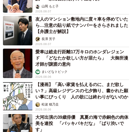
山岡 もと子
2026.08.07
友人のマンション敷地内に度々車を停めていた
ら…注意の貼り紙でナンバーをさらされました
【弁護士が解説】
長澤 芳子
2026.08.07
愛車は総走行距離17万キロのホンダレジェン
ド 「どなたか欲しい方が居たら」 大御所漫
才師が譲渡の意向
まいどなトピック
2026.08.06
【漫画】「高い家賃を払えるのに、まだ欲し
い？」高級レジデンスの七夕飾り、書かれた願
い事にびっくり 人の欲には終わりがないのか
松波 穂乃圭
2026.08.06
大河出演の39歳俳優 真夏の海で赤銅色の肉体
美を連投 「バッキバキだな」「ばり渋いで
す」