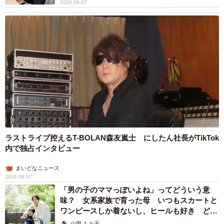
2026.08.07
4/9
話題になった“謀反のお知らせ”
ラストライブ控えるT-BOLAN森友嵐士 にしたん社長がTikTok
内で独占インタビュー
まいどなニュース
2026.08.07
「男の子のママっぽいよね」ってどういう意
味？ 女系家族で育った母 いつもスカートと
5/9
ワンピースしか着ないし、ヒールも好き どの
へんが…
話題になった“謀反のお知らせ”
山岡 もと子