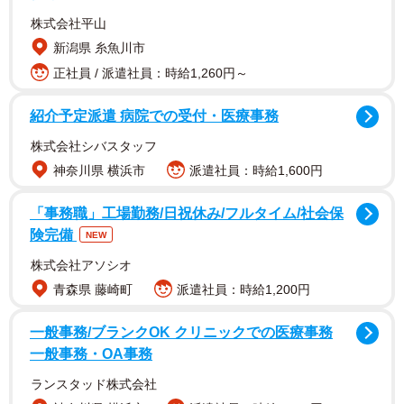
株式会社平山
昨年は市内の主な場所に福知山限定の「明智光秀が話す
新潟県 糸魚川市
自動販売機」を設置。これが大きな反響を呼んだ。人気イ
正社員 / 派遣社員：時給1,260円～
ラストレーター諏訪原寛幸さんが描いたイケメンの光秀イ
ラストをラッピングしたもので、福知山城本丸広場の自販
紹介予定派遣 病院での受付・医療事務
機は、前年比４倍の売り上げを記録したという。
株式会社シバスタッフ
神奈川県 横浜市
派遣社員：時給1,600円
「事務職」工場勤務/日祝休み/フルタイム/社会保
険完備
NEW
株式会社アソシオ
青森県 藤崎町
派遣社員：時給1,200円
一般事務/ブランクOK クリニックでの医療事務
一般事務・OA事務
ランスタッド株式会社