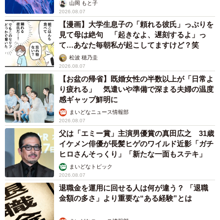
ごい」
山岡 もと子
2026.08.07
【漫画】大学生息子の「頼れる彼氏」っぷりを
見て母は絶句 「起きなよ、遅刻するよ」っ
て…あなた毎朝私が起こしてますけど？笑
松波 穂乃圭
2026.08.07
【お盆の帰省】既婚女性の半数以上が「日常よ
り疲れる」 気遣いや準備で深まる夫婦の温度
感ギャップ鮮明に
まいどなニュース情報部
2026.08.07
5/9
父は「エミー賞」主演男優賞の真田広之 31歳
話題になった“謀反のお知らせ”
イケメン俳優が長髪ヒゲのワイルド近影「ガチ
ヒロさんそっくり」「新たな一面もステキ」
まいどなトピック
2026.08.07
退職金を運用に回せる人は何が違う？ 「退職
金額の多さ」より重要な“ある経験”とは