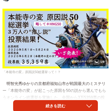
1/9
「本能寺の変」原因説50総選挙って！？
明智光秀ゆかりの京都府福知山市が戦国最大のミステリ
ー「本能寺の変」が起こった原因を50の説から選んでもら
うオンライン総選挙を実施した。全国から3万5359票の投
票があり、その結果は「本能寺の変」が起こった6月2日か
続きを読む