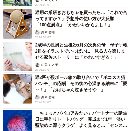
2026.08.07
猫用の爪研ぎおもちゃを買ったら…「これで合
ってますか？」予想外の使い方が大反響
「100点満点」「かわいいからよし！」
梨木 香奈
2026.08.07
2歳半の長男と生後2カ月の次男の母 母子手帳
2冊をイラストでいっぱいに 見る人を楽しま
せる家族ストーリーに「かわいすぎる！」
山岡 もと子
2026.08.07
猫2匹が段ボール箱の取り合いで「ポコスカ猫
パンチ」の応酬 その後の心温まる結末に「愛
～！」「おばちゃん泣きそうや…」
6/9
梨木 香奈
2026.08.07
話題になった“謀反のお知らせ”
「ちょっとババロアみたい」パートナーの誕生
日に手作りトートバッグ 完成まで1年 淡い
藍染めに漂うクラゲ よく見ると…「センスす