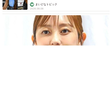
まいどなトピック
2026.08.06
「人生こそがバラエティー」 マレーシア移住を報告した菊地亜
美 子どもの教育考え「小学校へ入学するこのタイミングで挑
戦」
まいどなトピック
2026.08.06
京都駅をぶらぶら→ホームの隅に何やら「ドロ
ン」のポーズをする忍者 この暑い中いったい