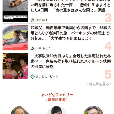
い猫を前に返された一言… 懸命に生きようと
した4日間 「命の重さはみんな同じ」保護団
体代表の訴え
渡辺 晴子
72歳父、軽自動車で新潟から四国まで 65歳の
母と2人で3泊4日の旅 パーキングの休憩まで
分刻み… 「大学生でも組まねえよ！」
山岡 もと子
3/9
「火事以来10カ月ぶり」全焼した自宅訪れた林
家ぺー 内装も壁も取り払われスケルトン状態
「本能寺の変」原因説50総選挙の結果はコチラ
の部屋に呆然
市の担当者は「メディアにもたくさん取り上げられてい
まいどなトピック
ますし、コロナの影響を受ける中、おもしろい企画だった
６位以降を見る
とお褒めの言葉をいただいています。光秀公が反逆者では
まいどなファミリー
ないことが１位になっているのもうれしい」と話す。
（新着記事順）
さらに、今回話題になったのが全投票者から抽選で130人