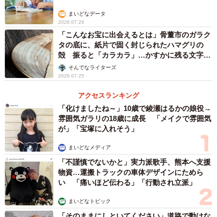
まいどなデータ
応募総数3万5359票の中から栄えある１位に選ばれたの
2026.07.26
「こんなお宝に出会えるとは」骨董市のガラク
は「暴君討伐説」。これは正義のために信長を討ったとす
タの底に、紙片で固く封じられたハマグリの
るもので4046票を集めた。２位は「羽柴秀吉黒幕説」
殻 振ると「カラカラ」…かすかに残る文字か
（2513票）、３位は「怨恨（えんこん）説」（1866票）。
ら推察された意外な用途
そんでなライターズ
10位はノイローゼ説（1110票）、50位は「近江土豪連合関
2026.07.25
与説」（48票）だったが、これだけ諸説あるのも戦国最大
アクセスランキング
の歴史ミステリーといわれるゆえんだろう。
「化けましたね～」10歳で綾瀬はるかの娘役→
雰囲気ガラリの18歳に成長 「メイクで雰囲気
が」「宝塚に入れそう」
まいどなメディア
「不謹慎でないかと」実力派歌手、熊本へ支援
物資…運搬トラックの車体デザインにためら
い 「痛いほど伝わる」「行動され立派」
まいどなトピック
「そのままにしといてください」道路で動けな