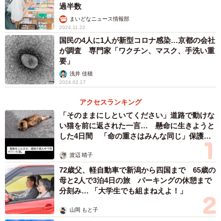
過半数
まいどなニュース情報部
2024.11.22
国民の4人に1人が新型コロナ感染…京都の会社
が調査 専門家「ワクチン、マスク、手洗い重
要」
浅井 佳穂
2024.02.17
アクセスランキング
「そのままにしといてください」道路で動けな
い猫を前に返された一言… 懸命に生きようと
した4日間 「命の重さはみんな同じ」保護団
体代表の訴え
渡辺 晴子
72歳父、軽自動車で新潟から四国まで 65歳の
母と2人で3泊4日の旅 パーキングの休憩まで
分刻み… 「大学生でも組まねえよ！」
山岡 もと子