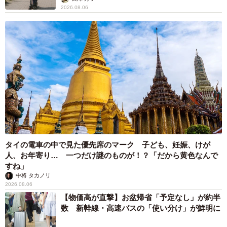
2026.08.06
タイの電車の中で見た優先席のマーク 子ども、妊娠、けが
人、お年寄り… 一つだけ謎のものが！？「だから黄色なんで
すね」
中将 タカノリ
2026.08.06
【物価高が直撃】お盆帰省「予定なし」が約半
数 新幹線・高速バスの「使い分け」が鮮明に