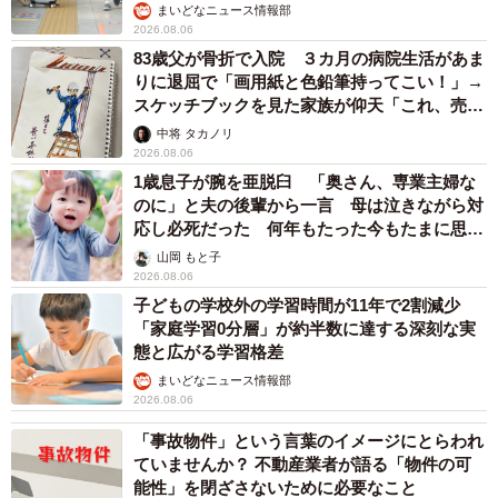
まいどなニュース情報部
2026.08.06
83歳父が骨折で入院 ３カ月の病院生活があま
りに退屈で「画用紙と色鉛筆持ってこい！」→
スケッチブックを見た家族が仰天「これ、売れ
ますよ…」
中将 タカノリ
2026.08.06
1歳息子が腕を亜脱臼 「奥さん、専業主婦な
のに」と夫の後輩から一言 母は泣きながら対
応し必死だった 何年もたった今もたまに思い
出し…
山岡 もと子
2026.08.06
子どもの学校外の学習時間が11年で2割減少
「家庭学習0分層」が約半数に達する深刻な実
態と広がる学習格差
まいどなニュース情報部
2026.08.06
「事故物件」という言葉のイメージにとらわれ
ていませんか？ 不動産業者が語る「物件の可
能性」を閉ざさないために必要なこと