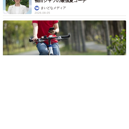
袖白シャツの最強夏コーデ
まいどなメディア
2026.08.05
自転車の「ながらスマホ」罰則、6割超が「内容は知らない」
利用者の意識と実際の法的知識にギャップ大きく
まいどなニュース情報部
2026.08.05
涼しい「冷感敷きパッド」を気に入った猫さ
ん、”友達”をヨイショヨイショとご招待、毛づ