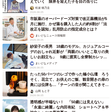
えていく 限界を迎えた子を目の当りに
松波 穂乃圭
2026.08.05
市販薬のオーバードーズ対策で改正薬機法が5
月に施行、かぜ薬を購入した人の約6割が「法
改正を認知」乱用防止の指定成分とは？
まいどなニュース情報部
2026.08.05
紗栄子の長男 18歳のモデル、カジュアルコー
デのおしゃれ近影が「両親のいいとこ取りの美
しいお顔立ち」 9歳に渡英し全寮制カレッジ
で学ぶ
まいどなメディア
2026.08.05
たった50パーツのレゴで作った極小仏壇 ろう
そく、花立て、お供えのご飯、観音開きの扉の
奥には位牌も…「チーンの音が聞こえてきそ
う」
山岡 もと子
2026.08.05
透明感が半端ない！ 「50歳には見えない」
「永遠に綺麗」な内田有紀 ショートヘア＆半