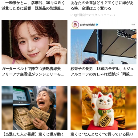
「一瞬誰かと…」彦摩呂、30キロ近く
あなたの金運はどう？宝くじに縁があ
減量した姿に反響 既製品の防護服が
る時、金運はこう変わる
着られると...
PR(合同会社デジタルファーム )
ガーターベルトで際立つ妖艶脚線美
紗栄子の長男 18歳のモデル、カジュ
フリーアナ森香澄がランジェリーモデ
アルコーデのおしゃれ近影が「両親の
ルに ｢PE...
いいとこ取...
【当選した人が暴露】宝くじ運が動く
宝くじ“なんとなく”で買っている限り