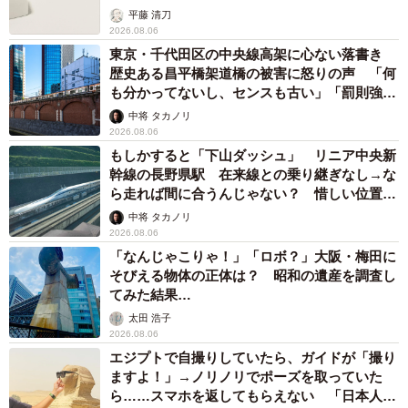
平藤 清刀
2026.08.06
東京・千代田区の中央線高架に心ない落書き
歴史ある昌平橋架道橋の被害に怒りの声 「何
も分かってないし、センスも古い」「罰則強化
して」
中将 タカノリ
2026.08.06
もしかすると「下山ダッシュ」 リニア中央新
幹線の長野県駅 在来線との乗り継ぎなし→な
ら走れば間に合うんじゃない？ 惜しい位置関
係が反響
中将 タカノリ
2026.08.06
「なんじゃこりゃ！」「ロボ？」大阪・梅田に
そびえる物体の正体は？ 昭和の遺産を調査し
てみた結果…
太田 浩子
2026.08.06
エジプトで自撮りしていたら、ガイドが「撮り
ますよ！」→ノリノリでポーズを取っていた
ら……スマホを返してもらえない 「日本人は