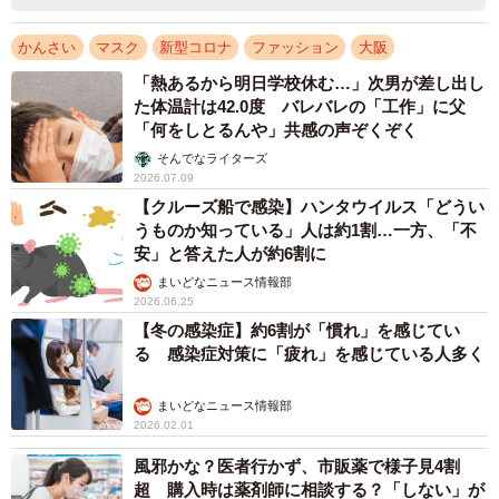
かんさい
マスク
新型コロナ
ファッション
大阪
「熱あるから明日学校休む…」次男が差し出し
た体温計は42.0度 バレバレの「工作」に父
「何をしとるんや」共感の声ぞくぞく
そんでなライターズ
2026.07.09
【クルーズ船で感染】ハンタウイルス「どうい
うものか知っている」人は約1割…一方、「不
安」と答えた人が約6割に
まいどなニュース情報部
2026.06.25
【冬の感染症】約6割が「慣れ」を感じてい
る 感染症対策に「疲れ」を感じている人多く
まいどなニュース情報部
2026.02.01
風邪かな？医者行かず、市販薬で様子見4割
超 購入時は薬剤師に相談する？「しない」が