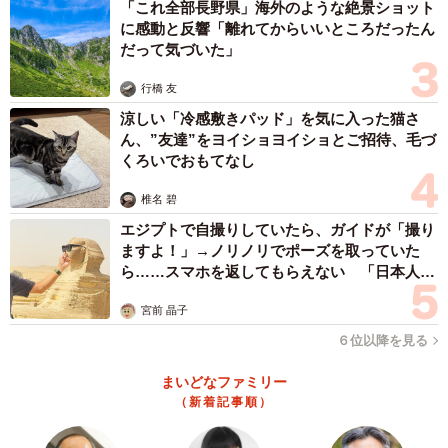
「これ全部長野県」海外のような絶景ショット
に感動と反響「離れてからいいところだったん
だって気づいた」
行橋 友
涼しい「冷感敷きパッド」を気に入った猫さ
ん、”友達”をヨイショヨイショとご招待、毛づ
くろいでおもてなし
椎名 碧
エジプトで自撮りしていたら、ガイドが「撮り
ますよ！」→ノリノリでポーズを取っていた
ら……スマホを返してもらえない 「日本人は
カモ代表かも」「私は6時間で3万円払った」
宮前 晶子
６位以降を見る
まいどなファミリー
（新着記事順）