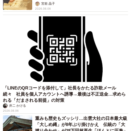
カモ代表かも」「私は6時間で3万円払った」
宮前 晶子
2026.08.06
「LINEのQRコードを添付して」社長をかたる詐欺メール
続々 社員を個人アカウントへ誘導→最後は不正送金…求めら
れる「だまされる前提」の対策
井二 かける
2026.08.06
重みも歴史もズッシリ…出雲大社の日本最大級
「大しめ縄」が8年ぶり掛けかえ 伝統の「大
撚り合わせ」が28万回超再生「ほんとに圧巻」