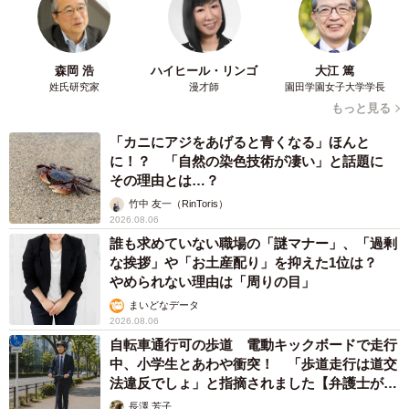
森岡 浩
ハイヒール・リンゴ
大江 篤
姓氏研究家
漫才師
園田学園女子大学学長
もっと見る
「カニにアジをあげると青くなる」ほんと
に！？ 「自然の染色技術が凄い」と話題に
その理由とは…？
竹中 友一（RinToris）
2026.08.06
誰も求めていない職場の「謎マナー」、「過剰
な挨拶」や「お土産配り」を抑えた1位は？
やめられない理由は「周りの目」
まいどなデータ
2026.08.06
自転車通行可の歩道 電動キックボードで走行
中、小学生とあわや衝突！ 「歩道走行は道交
法違反でしょ」と指摘されました【弁護士が解
説】
長澤 芳子