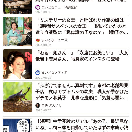
まいどなニュース調査部
2026.08.06
「ミステリーの女王」と呼ばれた作家の娘は
「2時間サスペンスの女王」 聞いていたのと
違う血液型に「私は誰の子なの？」【徹子の部
屋】
まいどなニュース
2026.08.06
「わぁ…姐さん…」「永遠にお美しい」 大女
優岩下志麻さん、写真家のインスタに登場
まいどなメディア
2026.08.05
「ふざけてません…真剣です」京都の老舗和菓
子店 次はカブトムシの幼虫 職人が手がけた
ゲテモノ和菓子 見事な造形に「気持ち悪いく
らいリアル」
中将 タカノリ
2026.08.05
【漫画】中学受験のリアル「あの子、最近見な
いね」…御三家を目指していたはずの家庭が消