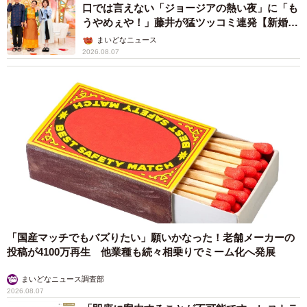
口では言えない「ジョージアの熱い夜」に「も
うやめぇや！」藤井が猛ツッコミ連発【新婚さ
ん】
まいどなニュース
2026.08.07
2/2
「爪とぎ」は爪を削っているのではなくて、「爪を鋭く尖らせるための
行動」ですよ！とにゃんとすさん
「国産マッチでもバズりたい」願いかなった！老舗メーカーの
投稿が4100万再生 他業種も続々相乗りでミーム化へ発展
まいどなニュース調査部
2026.08.07