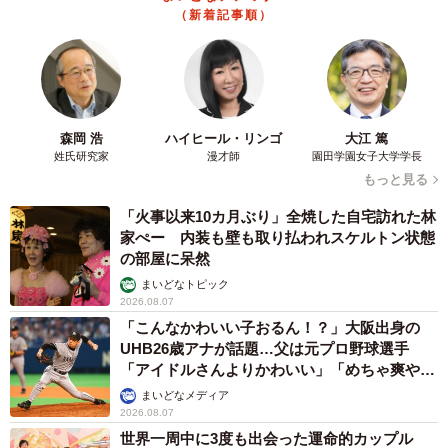
めです。
（新着記事順）
「キャットフードに関するネットの記事は無駄に不安を煽
るものが非常に多いので鵜呑みにせず、情報元はあるか、
発信者は信用できるかなど正しい情報かどうか見極めてく
森岡 浩
ハイヒール・リンゴ
大江 篤
ださい」とにゃんとすさん。自身のブログではフード選び
姓氏研究家
漫才師
園田学園女子大学学長
や猫トイレに関する情報、病気の見極め方なども紹介して
もっと見る
います。
「火事以来10カ月ぶり」全焼した自宅訪れた林
家ぺー 内装も壁も取り払われスケルトン状態
■にゃんとすさんのブログ：げぼくの教科書
の部屋に呆然
（
https://nyantos.com/
）
まいどなトピック
2026.08.07
「こんなかわいい子おるん！？」大阪出身の
UHB26歳アナが話題…父は元プロ野球選手
「アイドルさんよりかわいい」「めちゃ爽や
か」
まいどなメディア
2026.08.07
世界一周中に3度も出会った運命的カップル