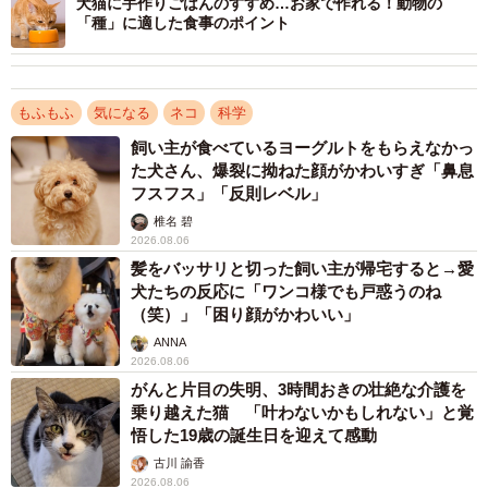
丸呑みして、消化できない毛などは吐き出していました。
犬猫に手作りごはんのすすめ…お家で作れる！動物の
「種」に適した食事のポイント
そのため、食後の嘔吐が続くこと自体がその後の猫の健康
に大きな影響を与えるかというと、その可能性は低いと思
います。ただ、嘔吐するときは猫も苦しいはずです。なる
もふもふ
気になる
ネコ
科学
べくなら、吐く回数を減らしてあげたいですよね。
飼い主が食べているヨーグルトをもらえなかっ
た犬さん、爆裂に拗ねた顔がかわいすぎ「鼻息
一方、シニアの猫のほとんどは程度の差はあれど関節炎を
フスフス」「反則レベル」
発症していると言われています。前にかがむ姿勢は関節に
椎名 碧
負担がかかり、食べにくいですし、痛いんですね。そうな
2026.08.06
髪をバッサリと切った飼い主が帰宅すると→愛
ってくると、ご飯を食べたり、水を飲んだりするのが嫌で
犬たちの反応に「ワンコ様でも戸惑うのね
面倒だと感じるようになってしまいます。高齢の猫ちゃん
（笑）」「困り顔がかわいい」
の場合、食事量が足りず体重が落ちたり、脱水症状が続く
ANNA
と、他の病気のリスクになる場合があります。
2026.08.06
がんと片目の失明、3時間おきの壮絶な介護を
乗り越えた猫 「叶わないかもしれない」と覚
──食器の高さで食欲を無くしてしまうこともあるんです
悟した19歳の誕生日を迎えて感動
ね…！では、理想的な高さの目安は？
古川 諭香
2026.08.06