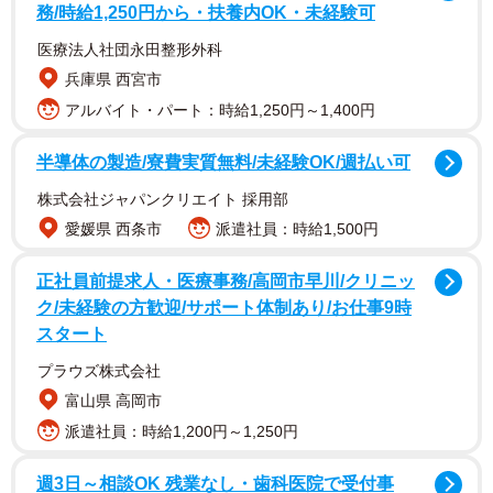
務/時給1,250円から・扶養内OK・未経験可
医療法人社団永田整形外科
言われてみれば当たり前のことなのですが、食器を食べや
兵庫県 西宮市
すい高さにしてあげましょう。特にお年寄りの猫ちゃんに
アルバイト・パート：時給1,250円～1,400円
とって、頭を下げてかがむ姿勢はしんどいのです。また、
食道が折れ曲がり、腹部が圧迫されるので、食後にフード
半導体の製造/寮費実質無料/未経験OK/週払い可
を吐きやすくもなります。食器台や脚付きの食器で高くし
株式会社ジャパンクリエイト 採用部
てあげましょう！
pic.twitter.com/uCsCfQCRN7
愛媛県 西条市
派遣社員：時給1,500円
— 獣医にゃんとす🐾猫の情報発信中📡 (@nyantostos)
June
正社員前提求人・医療事務/高岡市早川/クリニッ
2, 2020
ク/未経験の方歓迎/サポート体制あり/お仕事9時
スタート
確かに言われてみればその通りですが…意外な盲点！ 投稿
プラウズ株式会社
された、自身も猫と暮らす獣医師のにゃんとす
富山県 高岡市
（
@nyantostos
）さんに話を聞きました。
派遣社員：時給1,200円～1,250円
──今回のツイートをされたきっかけは？
週3日～相談OK 残業なし・歯科医院で受付事