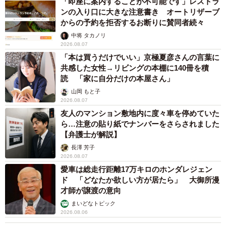
「即座に案内することが不可能です」レストラ
ンの入り口に大きな注意書き オートリザーブ
からの予約を拒否するお断りに賛同者続々
中将 タカノリ
2026.08.07
「本は買うだけでいい」京極夏彦さんの言葉に
共感した女性→リビングの本棚に140冊を積
読 「家に自分だけの本屋さん」
山岡 もと子
2026.08.07
友人のマンション敷地内に度々車を停めていた
ら…注意の貼り紙でナンバーをさらされました
【弁護士が解説】
長澤 芳子
2026.08.07
愛車は総走行距離17万キロのホンダレジェン
ド 「どなたか欲しい方が居たら」 大御所漫
才師が譲渡の意向
まいどなトピック
2026.08.06