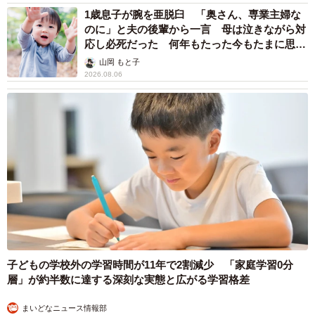
1歳息子が腕を亜脱臼 「奥さん、専業主婦な
のに」と夫の後輩から一言 母は泣きながら対
応し必死だった 何年もたった今もたまに思い
出し…
山岡 もと子
2026.08.06
子どもの学校外の学習時間が11年で2割減少 「家庭学習0分
層」が約半数に達する深刻な実態と広がる学習格差
まいどなニュース情報部