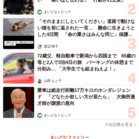
まいどなトピック
──ほかにも、猫の食事にまつわる注意点などはあります
「そのままにしといてください」道路で動けな
か？
い猫を前に返された一言… 懸命に生きようと
した4日間 「命の重さはみんな同じ」保護団
これからの時期はフードが傷みやすくなるので、特にウェ
体代表の訴え
渡辺 晴子
ットフードの食べ残しはすぐ片付けるようにした方が良い
72歳父、軽自動車で新潟から四国まで 65歳の
です。例えば、朝は食べ残しても大丈夫なようにドライフ
母と2人で3泊4日の旅 パーキングの休憩まで
ード、ウェットフードは飼い主さんが家にいる夜に与える
分刻み… 「大学生でも組まねえよ！」
など工夫してみると良いでしょう。
山岡 もと子
愛車は総走行距離17万キロのホンダレジェン
また、ドライフードを冷蔵庫に保存している方が結構いら
ド 「どなたか欲しい方が居たら」 大御所漫
っしゃいますが、これはNGです。何度も出し入れするので
才師が譲渡の意向
温度変化により結露が生じ、カビが生える場合がありま
まいどなトピック
す。また別の容器に移して保管する方がいますが、容器の
６位以降を見る
匂いや味が移ることがあるので、無理に移す必要はありま
せん。袋ごとフードコンテナなどに保管しておくのがお勧
まいどなファミリー