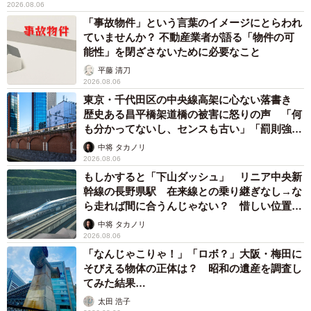
2026.08.06
「事故物件」という言葉のイメージにとらわれ
ていませんか？ 不動産業者が語る「物件の可
能性」を閉ざさないために必要なこと
平藤 清刀
2026.08.06
東京・千代田区の中央線高架に心ない落書き
歴史ある昌平橋架道橋の被害に怒りの声 「何
も分かってないし、センスも古い」「罰則強化
して」
中将 タカノリ
2026.08.06
もしかすると「下山ダッシュ」 リニア中央新
幹線の長野県駅 在来線との乗り継ぎなし→な
ら走れば間に合うんじゃない？ 惜しい位置関
係が反響
中将 タカノリ
2026.08.06
「なんじゃこりゃ！」「ロボ？」大阪・梅田に
そびえる物体の正体は？ 昭和の遺産を調査し
てみた結果…
太田 浩子