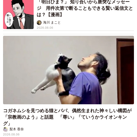
「明日ひま？」 知り合いから唐突なメッセー
ジ 用件次第で断ることもできる賢い返信文と
は？【漫画】
海川 まこと
2026.08.06
コガネムシを見つめる猫とパパ、偶然生まれた神々しい構図が
「宗教画のよう」と話題 「尊い」「ていうかライオンキン
グ」
梨木 香奈
2026.08.06