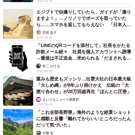
2026.08.06
エジプトで自撮りしていたら、ガイドが「撮り
ますよ！」→ノリノリでポーズを取っていた
ら……スマホを返してもらえない 「日本人は
カモ代表かも」「私は6時間で3万円払った」
宮前 晶子
2026.08.06
「LINEのQRコードを添付して」社長をかたる
詐欺メール続々 社員を個人アカウントへ誘導
→最後は不正送金…求められる「だまされる前
提」の対策
井二 かける
2026.08.06
重みも歴史もズッシリ…出雲大社の日本最大級
「大しめ縄」が8年ぶり掛けかえ 伝統の「大
撚り合わせ」が28万回超再生「ほんとに圧巻」
まいどなニュース調査部
2026.08.06
「これ全部長野県」海外のような絶景ショット
に感動と反響「離れてからいいところだったん
だって気づいた」
行橋 友