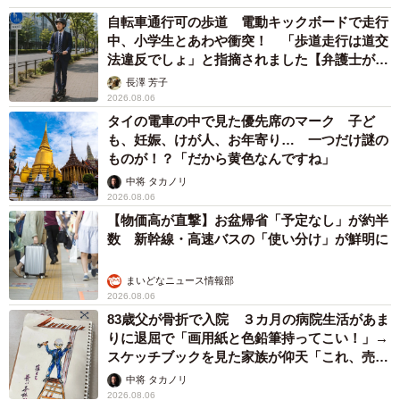
自転車通行可の歩道 電動キックボードで走行
中、小学生とあわや衝突！ 「歩道走行は道交
法違反でしょ」と指摘されました【弁護士が解
説】
長澤 芳子
2026.08.06
タイの電車の中で見た優先席のマーク 子ど
も、妊娠、けが人、お年寄り… 一つだけ謎の
ものが！？「だから黄色なんですね」
中将 タカノリ
2026.08.06
【物価高が直撃】お盆帰省「予定なし」が約半
数 新幹線・高速バスの「使い分け」が鮮明に
まいどなニュース情報部
2026.08.06
83歳父が骨折で入院 ３カ月の病院生活があま
りに退屈で「画用紙と色鉛筆持ってこい！」→
スケッチブックを見た家族が仰天「これ、売れ
ますよ…」
中将 タカノリ
2026.08.06