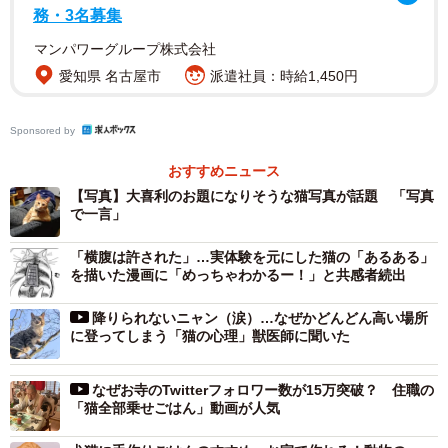
務・3名募集
これまでの臨床経験や情報発信をしていくなかで、食器を
マンパワーグループ株式会社
高くするだけで食後の嘔吐が改善されたり、ご飯や水をあ
愛知県 名古屋市
派遣社員：時給1,450円
まり食べてくれない・飲んでくれないシニアの猫ちゃんが
以前より食べたり飲んだりできるようになったケースが多
Sponsored by
くありました。実際に私が飼っている猫も食いしん坊の早
おすすめニュース
食いで、一気食いしてしばらくして全部吐くことがありま
【写真】大喜利のお題になりそうな猫写真が話題 「写真
したが、食器を高くするだけで食後の嘔吐は激減しまし
で一言」
た。「食器を高くする」という非常に簡単な解決策なの
「横腹は許された」…実体験を元にした猫の「あるある」
で、多くの飼い主さんの悩みが解消されれば良いなと思
を描いた漫画に「めっちゃわかるー！」と共感者続出
い、ツイートしました。
降りられないニャン（涙）…なぜかどんどん高い場所
に登ってしまう「猫の心理」獣医師に聞いた
──高さの合わない餌皿での食事を続けていると、どんな悪
影響がありますか？
なぜお寺のTwitterフォロワー数が15万突破？ 住職の
「猫全部乗せごはん」動画が人気
猫はそもそも嘔吐しやすい動物で、ネズミなどの小動物を