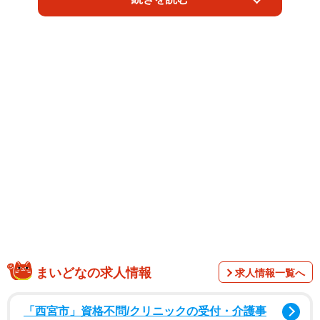
「言われてみれば当たり前のことなのですが、食器を食べ
やすい高さにしてあげましょう。特にお年寄りの猫ちゃん
にとって、頭を下げてかがむ姿勢はしんどいのです。ま
た、食道が折れ曲がり、腹部が圧迫されるので、食後にフ
ードを吐きやすくもなります。食器台や脚付きの器で高く
してあげましょう！」というツイートが投稿され、話題に
なっています。
まいどなの求人情報
求人情報一覧へ
「西宮市」資格不問/クリニックの受付・介護事