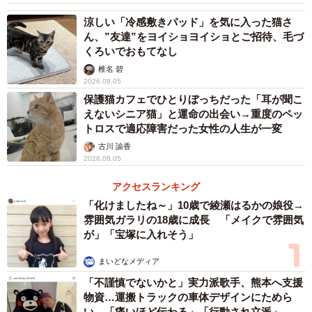
猫の体格にもよると思いますが、目安としては首がまっす
涼しい「冷感敷きパッド」を気に入った猫さ
ぐになるくらいの高さがあれば良いと思います。まずは試
ん、”友達”をヨイショヨイショとご招待、毛づ
くろいでおもてなし
しに空き箱などで高さをつけてみて、愛猫にぴったりの高
椎名 碧
さを見つけてから、脚付きのフードボウルや食器台の購入
2026.08.05
を考えると良いかもしれませんね。
保護猫カフェでひとりぼっちだった「耳が聞こ
えないシニア猫」と運命の出会い→重度のペッ
おすすめの脚付フードボウルは以下の記事にまとめてあり
トロスで適応障害だった女性の人生が一変
ます。雑菌の繁殖しにくい"陶器製"のものを選ぶのがおすす
古川 諭香
2026.08.05
めです。にゃんとす家のフードボウルも紹介してるよ〜🐈
https://t.co/5D6Rr7ikwH
アクセスランキング
「化けましたね～」10歳で綾瀬はるかの娘役→
雰囲気ガラリの18歳に成長 「メイクで雰囲気
— 獣医にゃんとす🐾猫の情報発信中📡 (@nyantostos)
June
が」「宝塚に入れそう」
2, 2020
まいどなメディア
にゃんとすさんのブログでは、食器選びのポイントについ
「不謹慎でないかと」実力派歌手、熊本へ支援
てさらに詳しく解説。雑菌が繁殖しにくく、重量もある陶
物資…運搬トラックの車体デザインにためら
磁器製のものがおすすめだそうです。
い 「痛いほど伝わる」「行動され立派」