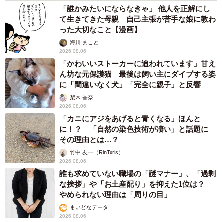
「誰かみたいにならなきゃ」 他人を正解にし
て生きてきた母親 自己主張が苦手な娘に教わ
った大切なこと【漫画】
海川 まこと
2026.08.06
「かわいいストーカーに追われています」甘え
ん坊な元保護猫 最後は飼い主にダイブする姿
に「間違いなく犬」「完全に親子」と反響
梨木 香奈
2026.08.06
「カニにアジをあげると青くなる」ほんと
に！？ 「自然の染色技術が凄い」と話題に
その理由とは…？
竹中 友一（RinToris）
2026.08.06
誰も求めていない職場の「謎マナー」、「過剰
な挨拶」や「お土産配り」を抑えた1位は？
やめられない理由は「周りの目」
まいどなデータ
2026.08.06