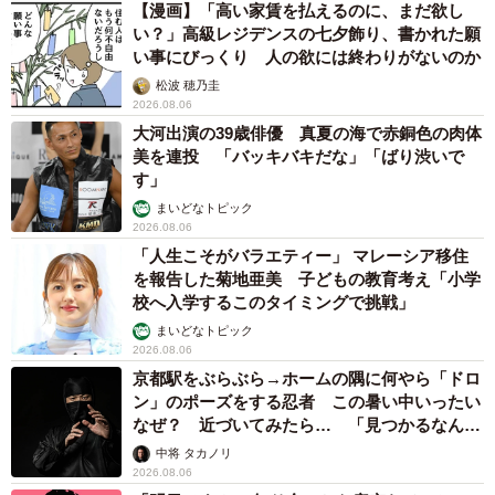
【漫画】「高い家賃を払えるのに、まだ欲し
い？」高級レジデンスの七夕飾り、書かれた願
い事にびっくり 人の欲には終わりがないのか
松波 穂乃圭
2026.08.06
大河出演の39歳俳優 真夏の海で赤銅色の肉体
美を連投 「バッキバキだな」「ばり渋いで
す」
まいどなトピック
2026.08.06
「人生こそがバラエティー」 マレーシア移住
を報告した菊地亜美 子どもの教育考え「小学
校へ入学するこのタイミングで挑戦」
まいどなトピック
2026.08.06
京都駅をぶらぶら→ホームの隅に何やら「ドロ
ン」のポーズをする忍者 この暑い中いったい
なぜ？ 近づいてみたら… 「見つかるなんて
未熟」
中将 タカノリ
2026.08.06